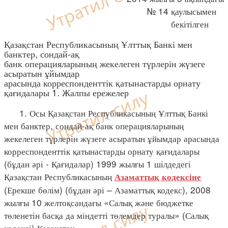
№ 14 қаулысымен
бекітілген
Қазақстан Республикасының Ұлттық Банкі мен
банктер, сондай-ақ
банк операцияларының жекелеген түрлерін жүзеге
асыратын ұйымдар
арасында корреспонденттік қатынастарды орнату
қағидалары 1. Жалпы ережелер
1. Осы Қазақстан Республикасының Ұлттық Банкі
мен банктер, сондай-ақ банк операцияларының
жекелеген түрлерін жүзеге асыратын ұйымдар арасында
корреспонденттік қатынастарды орнату қағидалары
(бұдан әрі - Қағидалар) 1999 жылғы 1 шілдедегі
Қазақстан Республикасының
Азаматтық кодексіне
(Ерекше бөлім) (бұдан әрі – Азаматтық кодекс), 2008
жылғы 10 желтоқсандағы «Салық және бюджетке
төленетін басқа да міндетті төлемдер туралы» (Салық
кодексі) Қазақстан