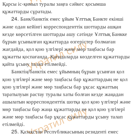
Қарсы іс-қимыл туралы заңға сәйкес қосымша
құжаттарды сұратады.
24. Банк/банктік емес ұйым Ұлттық Банкте екінші
және одан кейінгі корреспонденттік шоттарды ашқан
кезде көрсетілген шоттарды ашу сәтінде Ұлттық Банкке
бұрын ұсынылған құжаттарда өзгерістер болмаған
жағдайда, қол қою үлгiлерi және мөр таңбасы бар
құжатты қоспағанда, Қағидаларда көзделген құжаттарды
қайта ұсыну талап етілмейді.
Банктің/банктік емес ұйымның бұрын ұсынған қол
қою үлгiлерi және мөр таңбасы бар құжаттардың не қол
қою үлгiлерi және мөр таңбасы бар ұқсас құжаттың
таратылуын растау туралы хаты болған кезде жаңадан
ашылатын корреспонденттік шотқа қол қою үлгiлерi және
мөр таңбасы бар жаңа құжаттарды не қол қою үлгiлерi
және мөр таңбасы бар ұқсас құжаттарды ұсыну талап
етілмейді.
25. Қазақстан Республикасының резиденті емес