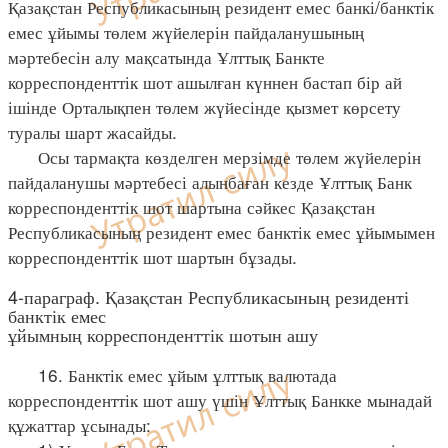
Қазақстан Республикасының резидент емес банкі/банктік
емес ұйымы төлем жүйелерін пайдаланушының
мәртебесін алу мақсатында Ұлттық Банкте
корреспонденттік шот ашылған күннен бастап бір ай
ішінде Орталықпен төлем жүйесінде қызмет көрсету
туралы шарт жасайды.
Осы тармақта көзделген мерзімде төлем жүйелерін
пайдаланушы мәртебесі алынбаған кезде Ұлттық Банк
корреспонденттік шот шартына сәйкес Қазақстан
Республикасының резидент емес банктік емес ұйымымен
корреспонденттік шот шартын бұзады.
4-параграф. Қазақстан Республикасының резиденті
банктік емес
ұйымның корреспонденттік шотын ашу
16. Банктік емес ұйым ұлттық валютада
корреспонденттік шот ашу үшін Ұлттық Банкке мынадай
құжаттар ұсынады: