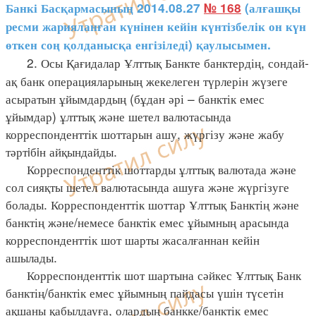
Банкі Басқармасының 2014.08.27
№ 168
(алғашқы
ресми жарияланған күнінен кейін күнтізбелік он күн
өткен соң қолданысқа енгізіледі) қаулысымен.
2. Осы Қағидалар Ұлттық Банкте банктердің, сондай-
ақ банк операцияларының жекелеген түрлерін жүзеге
асыратын ұйымдардың (бұдан әрі – банктік емес
ұйымдар) ұлттық және шетел валютасында
корреспонденттік шоттарын ашу, жүргізу және жабу
тәртiбiн айқындайды.
Корреспонденттік шоттарды ұлттық валютада және
сол сияқты шетел валютасында ашуға және жүргізуге
болады. Корреспонденттік шоттар Ұлттық Банктің және
банктің және/немесе банктік емес ұйымның арасында
корреспонденттік шот шарты жасалғаннан кейін
ашылады.
Корреспонденттік шот шартына сәйкес Ұлттық Банк
банктің/банктік емес ұйымның пайдасы үшін түсетін
ақшаны қабылдауға, олардың банкке/банктік емес