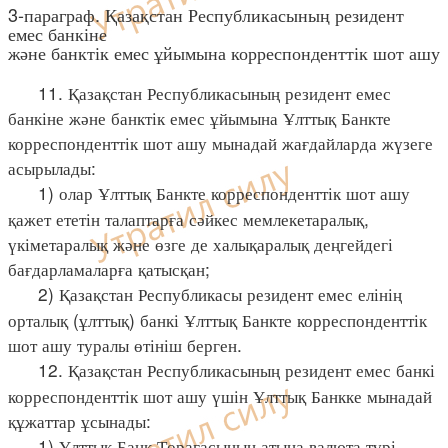
3-параграф. Қазақстан Республикасының резидент
емес банкіне
және банктік емес ұйымына корреспонденттік шот ашу
11. Қазақстан Республикасының резидент емес
банкіне және банктік емес ұйымына Ұлттық Банкте
корреспонденттік шот ашу мынадай жағдайларда жүзеге
асырылады:
1) олар Ұлттық Банкте корреспонденттік шот ашу
қажет ететін талаптарға сәйкес мемлекетаралық,
үкіметаралық және өзге де халықаралық деңгейдегі
бағдарламаларға қатысқан;
2) Қазақстан Республикасы резидент емес елінің
орталық (ұлттық) банкі Ұлттық Банкте корреспонденттік
шот ашу туралы өтініш берген.
12. Қазақстан Республикасының резидент емес банкі
корреспонденттік шот ашу үшін Ұлттық Банкке мынадай
құжаттар ұсынады:
1) Ұлттық Банк Төрағасының атына валюта түрі