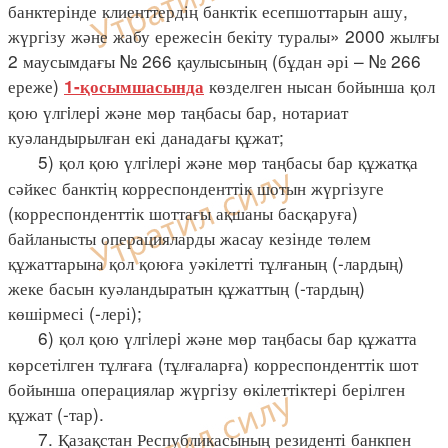
банктерінде клиенттердің банктік есепшоттарын ашу,
жүргізу және жабу ережесін бекіту туралы» 2000 жылғы
2 маусымдағы № 266 қаулысының (бұдан әрі – № 266
ереже)
көзделген нысан бойынша қол
1-қосымшасында
қою үлгiлерi және мөр таңбасы бар, нотариат
куәландырылған екі данадағы құжат;
5) қол қою үлгiлерi және мөр таңбасы бар құжатқа
сәйкес банктің корреспонденттік шотын жүргізуге
(корреспонденттік шоттағы ақшаны басқаруға)
байланысты операцияларды жасау кезінде төлем
құжаттарына қол қоюға уәкілетті тұлғаның (-лардың)
жеке басын куәландыратын құжаттың (-тардың)
көшірмесі (-лері);
6) қол қою үлгiлерi және мөр таңбасы бар құжатта
көрсетілген тұлғаға (тұлғаларға) корреспонденттік шот
бойынша операциялар жүргізу өкілеттіктері берілген
құжат (-тар).
7. Қазақстан Республикасының резиденті банкпен