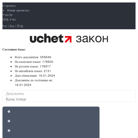
О проекте
Наши проекты:
Учёт.kz
ПОБ.Учёт
Рус
|
Қаз
|
Eng
Состояние базы:
Всего документов:
355649
На казахском языке:
176600
На русском языке:
176917
На английском языке:
2131
Дата обновления:
16.01.2024
Документы по состоянию на:
16.01.2024
Документы
Қазақ тілінде