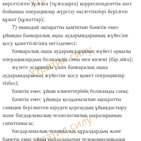
көрсетілген тұлғаға (тұлғаларға) корреспонденттік шот
бойынша операциялар жүргізу өкілеттіктері берілген
құжат (құжаттар);
7) мынадай ақпаратты қамтитын банктік емес
ұйымды банкаралық ақша аударымдарының жүйесіне
қосу қажеттілігінің негіздемесі:
банкаралық ақша аударымдарының жүйесі арқылы
операциялардың болжамды саны мен көлемі (бір айға);
жүзеге асырылуы үшін банкаралық ақша
аударымдарының жүйесіне қосу қажет операциялар
тiзбесi;
банктік емес ұйым клиенттерiнiң болжамды саны;
банктік емес ұйымда қолданылатын ақпаратты
санкция берілмеген кіруден қорғаудың ұйымдастыру
және бағдарламалық-технологиялық шараларының
сипаттамасы;
бағдарламалық-техникалық құралдардың және
банктік емес ұйым пайдаланатын телекоммуникация