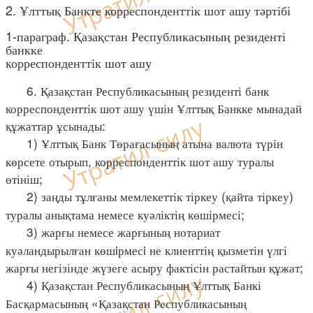
2. Ұлттық Банкте корреспонденттік шот ашу тәртібі
1-параграф. Қазақстан Республикасының резиденті
банкке
корреспонденттік шот ашу
6. Қазақстан Республикасының резиденті банк
корреспонденттік шот ашу үшін Ұлттық Банкке мынадай
құжаттар ұсынады:
1) Ұлттық Банк Төрағасының атына валюта түрін
көрсете отырып, корреспонденттік шот ашу туралы
өтініш;
2) заңды тұлғаны мемлекеттік тіркеу (қайта тіркеу)
туралы анықтама немесе куәліктің көшірмесі;
3) жарғы немесе жарғының нотариат
куәландырылған көшiрмесi не клиенттің қызметін үлгі
жарғы негізінде жүзеге асыру фактісін растайтын құжат;
4) Қазақстан Республикасының Ұлттық Банкі
Басқармасының «Қазақстан Республикасының