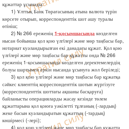
құжаттар ұсынады:
1) Ұлттық Банк Төрағасының атына валюта түрін
көрсете отырып, корреспонденттік шот ашу туралы
өтініш;
2) № 266 ереженің
көзделген
1-қосымшасында
нысан бойынша қол қою үлгiлерi және мөр таңбасы бар,
нотариат куәландырылған екі данадағы құжат. Қол қою
үлгiлерi және мөр таңбасы бар құжатты онда № 266
ереженің 1-қосымшасында көзделген деректемелердің
болуы шартымен еркін нысанда ұсынуға жол беріледі;
3) қол қою үлгiлерi және мөр таңбасы бар құжатқа
сәйкес клиенттің корреспонденттік шотын жүргізуге
(корреспонденттік шоттағы ақшаны басқаруға)
байланысты операцияларды жасау кезінде төлем
құжаттарына қол қоюға уәкілетті тұлғаның (-лардың)
жеке басын куәландыратын құжаттың (-тардың)
көшірмесі (-лері);
4) қол қою үлгiлерi және мөр таңбасы бар құжатта