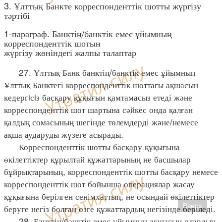
3. Ұлттық Банкте корреспонденттік шотты жүргізу
тәртібі
1-параграф. Банктің/банктік емес ұйымның
корреспонденттік шотын
жүргізу жөніндегі жалпы талаптар
27. Ұлттық Банк банктің/банктік емес ұйымның
Ұлттық Банктегі корреспонденттік шоттағы ақшасын
кедергiсiз басқару құқығын қамтамасыз етеді және
корреспонденттік шот шартына сәйкес онда қалған
қалдық сомасының шегінде төлемдерді және/немесе
ақша аударуды жүзеге асырады.
Корреспонденттік шотты басқару құқығына
өкілеттіктер құрылтай құжаттарының не басшылар
бұйрықтарының, корреспонденттік шотты басқару немесе
корреспонденттік шот бойынша операциялар жасау
құқығына берілген сенімхаттың, не осындай өкілеттіктер
Вверх
беруге негіз болған өзге құжаттардың негізінде беріледі.
28. Банктің/банктік емес ұйымның ақшасын олардың