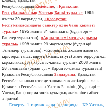
Республикасының
,
Кодексіне
«Қазақстан
1995
Республикасының Ұлттық Банкі туралы»
жылғы 30 наурыздағы,
«Қазақстан
Республикасындағы банктер және банк қызметі
1995 жылғы 31 тамыздағы (бұдан әрі –
туралы»
Банктер туралы заң),
«Ақша төлемі мен аударымы
1998 жылғы 29 маусымдағы (бұдан әрі –
туралы»
Төлемдер туралы заң), «Қылмыстық жолмен алынған
кірістерді заңдастыруға (жылыстатуға) және терроризмді
қаржыландыруға қарсы іс-қимыл туралы» 2009 жылғы
28 тамыздағы (бұдан әрі – Қарсы іс-қимыл туралы заң)
Қазақстан Республикасының
, Қазақстан
Заңдарына
Республикасының өзге де заңнамалық актілеріне және
Қазақстан Республикасы Ұлттық Банкінің (бұдан әрі –
Ұлттық Банк) нормативтік құқықтық актілеріне сәйкес
әзірленді.
Ескерту. 1-тармақ жаңа редакцияда - ҚР Ұлттық