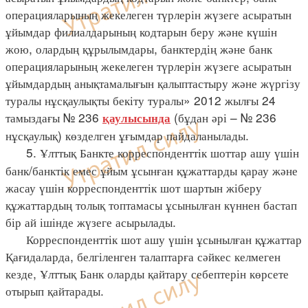
операцияларының жекелеген түрлерін жүзеге асыратын
ұйымдар филиалдарының кодтарын беру және күшін
жою, олардың құрылымдары, банктердің және банк
операцияларының жекелеген түрлерін жүзеге асыратын
ұйымдардың анықтамалығын қалыптастыру және жүргізу
туралы нұсқаулықты бекіту туралы» 2012 жылғы 24
тамыздағы № 236
(бұдан әрі – № 236
қаулысында
нұсқаулық) көзделген ұғымдар пайдаланылады.
5. Ұлттық Банкте корреспонденттік шоттар ашу үшін
банк/банктік емес ұйым ұсынған құжаттарды қарау және
жасау үшін корреспонденттік шот шартын жіберу
құжаттардың толық топтамасы ұсынылған күннен бастап
бір ай ішінде жүзеге асырылады.
Корреспонденттік шот ашу үшін ұсынылған құжаттар
Қағидаларда, белгіленген талаптарға сәйкес келмеген
кезде, Ұлттық Банк оларды қайтару себептерін көрсете
отырып қайтарады.