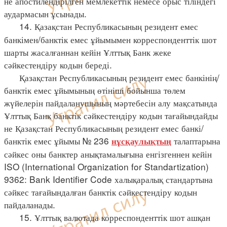
не апостилендірілген мемлекеттік немесе орыс тіліндегі
аудармасын ұсынады.
14. Қазақстан Республикасының резидент емес
банкімен/банктік емес ұйымымен корреспонденттік шот
шарты жасалғаннан кейін Ұлттық Банк жеке
сәйкестендіру кодын береді.
Қазақстан Республикасының резидент емес банкінің/
банктік емес ұйымының өтініші бойынша төлем
жүйелерін пайдаланушының мәртебесін алу мақсатында
Ұлттық Банк банктік сәйкестендіру кодын тағайындайды
не Қазақстан Республикасының резидент емес банкі/
банктік емес ұйымы № 236
талаптарына
нұсқаулықтың
сәйкес оны банктер анықтамалығына енгізгеннен кейін
ISO (International Organization for Standartization)
9362: Bank Identifier Code халықаралық стандартына
сәйкес тағайындалған банктік сәйкестендіру кодын
пайдаланады.
15. Ұлттық валютада корреспонденттік шот ашқан