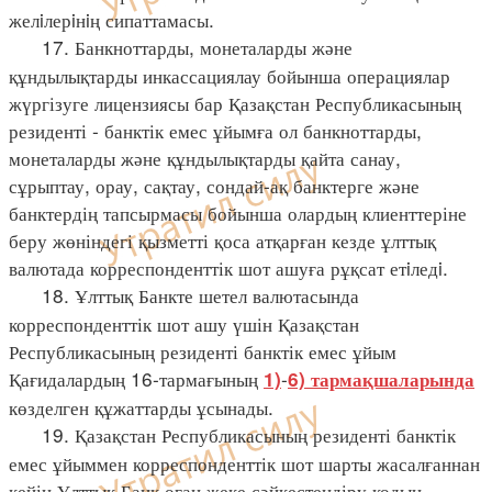
желiлерiнiң сипаттамасы.
17. Банкноттарды, монеталарды және
құндылықтарды инкассациялау бойынша операциялар
жүргізуге лицензиясы бар Қазақстан Республикасының
резиденті - банктік емес ұйымға ол банкноттарды,
монеталарды және құндылықтарды қайта санау,
сұрыптау, орау, сақтау, сондай-ақ банктерге және
банктердің тапсырмасы бойынша олардың клиенттеріне
беру жөніндегі қызметті қоса атқарған кезде ұлттық
валютада корреспонденттік шот ашуға рұқсат етiледi.
18. Ұлттық Банкте шетел валютасында
корреспонденттік шот ашу үшін Қазақстан
Республикасының резиденті банктік емес ұйым
Қағидалардың 16-тармағының
-
1)
6) тармақшаларында
көзделген құжаттарды ұсынады.
19. Қазақстан Республикасының резиденті банктік
емес ұйыммен корреспонденттік шот шарты жасалғаннан
кейін Ұлттық Банк оған жеке сәйкестендіру кодын,