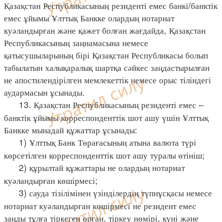
Қазақстан Республикасының резиденті емес банкі/банктік
емес ұйымы Ұлттық Банкке олардың нотариат
куәландырған және қажет болған жағдайда, Қазақстан
Республикасының заңнамасына немесе
қатысушыларының бірі Қазақстан Республикасы болып
табылатын халықаралық шартқа сәйкес заңдастырылған
не апостилендірілген мемлекеттік немесе орыс тіліндегі
аудармасын ұсынады.
13. Қазақстан Республикасының резиденті емес –
банктік ұйымы корреспонденттік шот ашу үшін Ұлттық
Банкке мынадай құжаттар ұсынады:
1) Ұлттық Банк Төрағасының атына валюта түрі
көрсетілген корреспонденттік шот ашу туралы өтініш;
2) құрылтай құжаттары не олардың нотариат
куәландырған көшірмесі;
3) сауда тізілімінен үзінділердің түпнұсқасы немесе
нотариат куәландырған көшірмесі не резидент емес
заңды тұлға тіркеген орган, тіркеу нөмірі, күні және