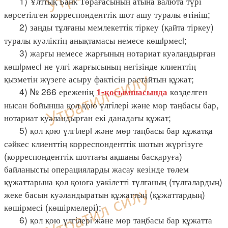
1) Ұлттық Банк Төрағасының атына валюта түрі
көрсетілген корреспонденттік шот ашу туралы өтініш;
2) заңды тұлғаны мемлекеттік тіркеу (қайта тіркеу)
туралы куәліктің анықтамасы немесе көшiрмесi;
3) жарғы немесе жарғының нотариат куәландырған
көшiрмесi не үлгі жарғысының негізінде клиенттің
қызметін жүзеге асыру фактісін растайтын құжат;
4) № 266 ереженің
көзделген
1-қосымшасында
нысан бойынша қол қою үлгiлерi және мөр таңбасы бар,
нотариат куәландырған екі данадағы құжат;
5) қол қою үлгiлерi және мөр таңбасы бар құжатқа
сәйкес клиенттің корреспонденттік шотын жүргізуге
(корреспонденттік шоттағы ақшаны басқаруға)
байланысты операцияларды жасау кезінде төлем
құжаттарына қол қоюға уәкілетті тұлғаның (тұлғалардың)
жеке басын куәландыратын құжаттың (құжаттардың)
көшірмесі (көшірмелері);
6) қол қою үлгiлерi және мөр таңбасы бар құжатта