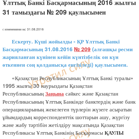
Ұлттық Банкі Басқармасының 2016 жылғы
31 тамыздағы № 209 қаулысымен
с изменениями на: 31.08.2016
Ескерту. Күші жойылды - ҚР Ұлттық Банкі
Басқармасының 31.08.2016
№ 209
(алғашқы ресми
жарияланған күнінен кейін күнтізбелік он күн
өткеннен соң қолданысқа енгізіледі) қаулысымен.
«Қазақстан Республикасының Ұлттық Банкі туралы»
1995 жылғы 30 наурыздағы Қазақстан
Республикасының
сәйкес және Қазақстан
Заңына
Республикасының Ұлттық Банкінде банктердің және банк
операцияларының жекелеген түрлерін жүзеге асыратын
ұйымдардың корреспонденттік шоттарын ашу, жүргізу
және жабу тәртібін жетілдіру мақсатында Қазақстан
Республикасы Ұлттық Банкінің Басқармасы
ҚАУЛЫ