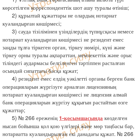
көрсетілген корреспонденттік шот ашу туралы өтініш;
2) құрылтай құжаттары не олардың нотариат
куәландырған көшірмесі;
3) сауда тізілімінен үзінділердің түпнұсқасы немесе
нотариат куәландырған көшірмесі не резидент емес
заңды тұлға тіркеген орган, тіркеу нөмірі, күні және
тіркеу орны туралы ақпараттан, мемлекеттік және орыс
тіліндегі аудармасы белгіленген тәртіппен расталған
осындай сипаттағы басқа құжат;
4) резидент емес елдің уәкілетті органы берген банк
операцияларын жүргізуге арналған лицензияның
нотариат куәландырған көшірмесі не лицензия алмай
банк операцияларын жүргізу құқығын растайтын өзге
құжаттар;
5) № 266 ереженің
көзделген
1-қосымшасында
нысан бойынша қол қою үлгiлерi және мөр таңбасы бар,
нотариатта куәландырылған екі данадағы құжат. № 266