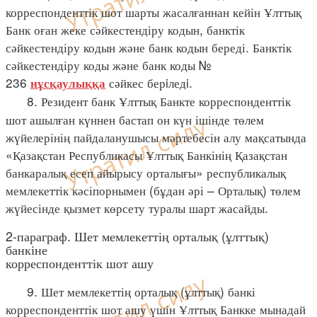
корреспонденттік шот шарты жасалғаннан кейін Ұлттық
Банк оған жеке сәйкестендіру кодын, банктік
сәйкестендіру кодын және банк кодын береді. Банктік
сәйкестендіру коды және банк коды №
236
сәйкес берiледi.
нұсқаулыққа
8. Резидент банк Ұлттық Банкте корреспонденттік
шот ашылған күннен бастап он күн ішінде төлем
жүйелерінің пайдаланушысы мәртебесін алу мақсатында
«Қазақстан Республикасы Ұлттық Банкінің Қазақстан
банкаралық есеп айырысу орталығы» республикалық
мемлекеттік кәсіпорнымен (бұдан әрі – Орталық) төлем
жүйесінде қызмет көрсету туралы шарт жасайды.
2-параграф. Шет мемлекеттің орталық (ұлттық)
банкіне
корреспонденттік шот ашу
9. Шет мемлекеттің орталық (ұлттық) банкі
корреспонденттік шот ашу үшін Ұлттық Банкке мынадай