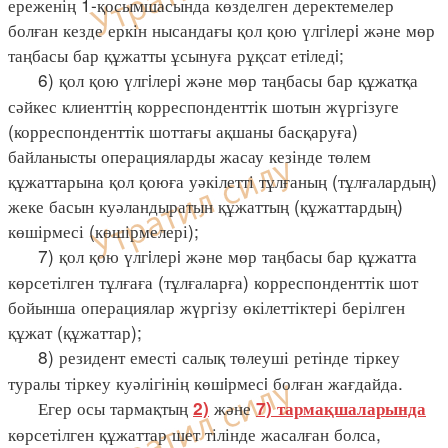
ереженің 1-қосымшасында көзделген деректемелер
болған кезде еркін нысандағы қол қою үлгiлерi және мөр
таңбасы бар құжатты ұсынуға рұқсат етiледi;
6) қол қою үлгiлерi және мөр таңбасы бар құжатқа
сәйкес клиенттің корреспонденттік шотын жүргізуге
(корреспонденттік шоттағы ақшаны басқаруға)
байланысты операцияларды жасау кезінде төлем
құжаттарына қол қоюға уәкілетті тұлғаның (тұлғалардың)
жеке басын куәландыратын құжаттың (құжаттардың)
көшірмесі (көшірмелері);
7) қол қою үлгiлерi және мөр таңбасы бар құжатта
көрсетілген тұлғаға (тұлғаларға) корреспонденттік шот
бойынша операциялар жүргізу өкілеттіктері берілген
құжат (құжаттар);
8) резидент еместі салық төлеуші ретінде тіркеу
туралы тіркеу куәлігінің көшiрмесi болған жағдайда.
Егер осы тармақтың
және
2)
7) тармақшаларында
көрсетілген құжаттар шет тілінде жасалған болса,