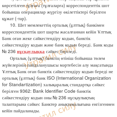
көрсетілген тұлғаға (тұлғаларға) корреспонденттік шот
бойынша операциялар жүргізу өкілеттіктері берілген
құжат (-тар).
10. Шет мемлекеттің орталық (ұлттық) банкімен
корреспонденттік шот шарты жасалғаннан кейін Ұлттық
Банк оған жеке сәйкестендіру кодын, банктік
сәйкестендіру кодын және банк кодын береді. Банк коды
№ 236
сәйкес беріледі.
нұсқаулыққа
Орталық (ұлттық) банктің өтініш бойынша төлем
жүйелерінің пайдаланушысы мәртебесін алу мақсатында
Ұлттық Банк оған банктік сәйкестендіру кодын береді не
орталық (ұлттық) банк ISO (International Organization
for Standartization) халықаралық стандартқа сәйкес
берілген 9362: Bank Identifier Code банктік
сәйкестендіру кодын оны № 236 нұсқаулықтың
талаптарына сәйкес Банктер анықтамалығына енгізгеннен
кейін пайдаланады.