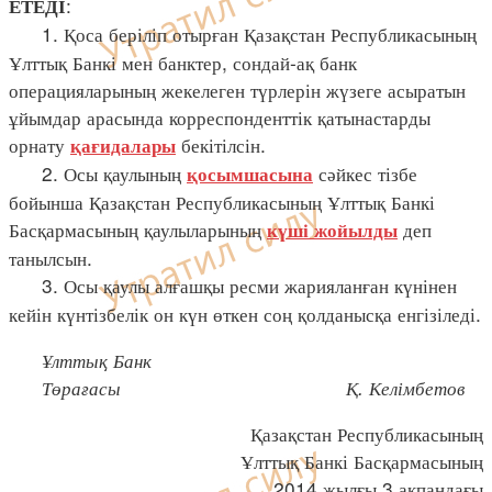
:
ЕТЕДІ
1. Қоса беріліп отырған Қазақстан Республикасының
Ұлттық Банкі мен банктер, сондай-ақ банк
операцияларының жекелеген түрлерін жүзеге асыратын
ұйымдар арасында корреспонденттік қатынастарды
орнату
бекітілсін.
қағидалары
2. Осы қаулының
сәйкес тізбе
қосымшасына
бойынша Қазақстан Республикасының Ұлттық Банкі
Басқармасының қаулыларының
деп
күші жойылды
танылсын.
3. Осы қаулы алғашқы ресми жарияланған күнінен
кейін күнтізбелік он күн өткен соң қолданысқа енгізіледі.
Ұлттық Банк
Төрағасы Қ. Келімбетов
Қазақстан Республикасының
Ұлттық Банкі Басқармасының
2014 жылғы 3 ақпандағы