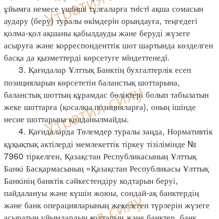
ұйымға немесе үшiншi тұлғаларға тиiстi ақша сомасын
аудару (беру) туралы өкiмдерiн орындауға, теңгедегі
қолма-қол ақшаны қабылдауды және беруді жүзеге
асыруға және корреспонденттік шот шартында көзделген
басқа да қызметтерді көрсетуге мiндеттенедi.
3. Қағидалар Ұлттық Банктің бухгалтерлік есеп
позицияларын көрсететін баланстық шоттарына,
баланстық шоттың құрамдас бөліктері болып табылатын
жеке шоттарға (қосалқы позицияларға), оның ішінде
несие шоттарына қолданылмайды.
4. Қағидаларда Төлемдер туралы заңда, Нормативтік
құқықтық актілерді мемлекеттік тіркеу тізілімінде №
7960 тіркелген, Қазақстан Республикасының Ұлттық
Банкі Басқармасының «Қазақстан Республикасы Ұлттық
Банкінің банктік сәйкестендіру кодтарын беруі,
пайдалануы және күшін жоюы, сондай-ақ банктердің
және банк операцияларының жекелеген түрлерін жүзеге
асыратын ұйымдардың кодтарын және банктер, банк