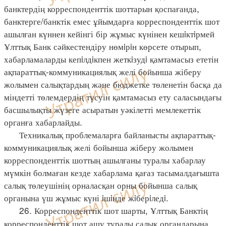
банктердің корреспонденттік шоттарын қоспағанда,
банктерге/банктік емес ұйымдарға корреспонденттік шот
ашылған күннен кейінгі бір жұмыс күнінен кешiктiрмей
Ұлттық Банк сәйкестендіру нөмiрiн көрсете отырып,
хабарламаларды кепiлдiкпен жеткiзудi қамтамасыз ететін
ақпараттық-коммуникациялық желі бойынша жіберу
жолымен салықтардың және бюджетке төленетін басқа да
міндетті төлемдердің түсуін қамтамасыз ету саласындағы
басшылықты жүзеге асыратын уәкілетті мемлекеттік
органға хабарлайды.
Техникалық проблемаларға байланысты ақпараттық-
коммуникациялық желі бойынша жіберу жолымен
корреспонденттік шоттың ашылғаны туралы хабарлау
мүмкін болмаған кезде хабарлама қағаз тасымалдағышта
салық төлеушінің орналасқан орны бойынша салық
органына үш жұмыс күні iшiнде жiберiледi.
26. Корреспонденттік шот шарты, Ұлттық Банктің
корреспонденттік шот ашу туралы салық органдарына