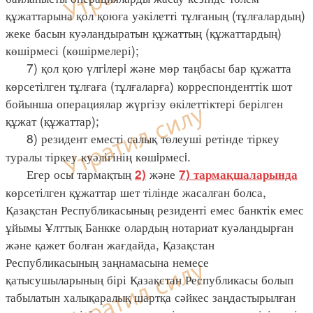
құжаттарына қол қоюға уәкілетті тұлғаның (тұлғалардың)
жеке басын куәландыратын құжаттың (құжаттардың)
көшірмесі (көшірмелері);
7) қол қою үлгiлерi және мөр таңбасы бар құжатта
көрсетілген тұлғаға (тұлғаларға) корреспонденттік шот
бойынша операциялар жүргізу өкілеттіктері берілген
құжат (құжаттар);
8) резидент еместі салық төлеуші ретінде тіркеу
туралы тіркеу куәлігінің көшiрмесi.
Егер осы тармақтың
және
2)
7) тармақшаларында
көрсетілген құжаттар шет тілінде жасалған болса,
Қазақстан Республикасының резиденті емес банктік емес
ұйымы Ұлттық Банкке олардың нотариат куәландырған
және қажет болған жағдайда, Қазақстан
Республикасының заңнамасына немесе
қатысушыларының бірі Қазақстан Республикасы болып
табылатын халықаралық шартқа сәйкес заңдастырылған