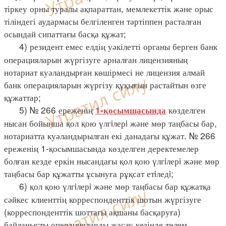
тіркеу орны туралы ақпараттан, мемлекеттік және орыс
тіліндегі аудармасы белгіленген тәртіппен расталған
осындай сипаттағы басқа құжат;
4) резидент емес елдің уәкілетті органы берген банк
операцияларын жүргізуге арналған лицензияның
нотариат куәландырған көшірмесі не лицензия алмай
банк операцияларын жүргізу құқығын растайтын өзге
құжаттар;
5) № 266 ереженің
көзделген
1-қосымшасында
нысан бойынша қол қою үлгiлерi және мөр таңбасы бар,
нотариатта куәландырылған екі данадағы құжат. № 266
ереженің 1-қосымшасында көзделген деректемелер
болған кезде еркін нысандағы қол қою үлгiлерi және мөр
таңбасы бар құжатты ұсынуға рұқсат етiледi;
6) қол қою үлгiлерi және мөр таңбасы бар құжатқа
сәйкес клиенттің корреспонденттік шотын жүргізуге
(корреспонденттік шоттағы ақшаны басқаруға)
байланысты операцияларды жасау кезінде төлем