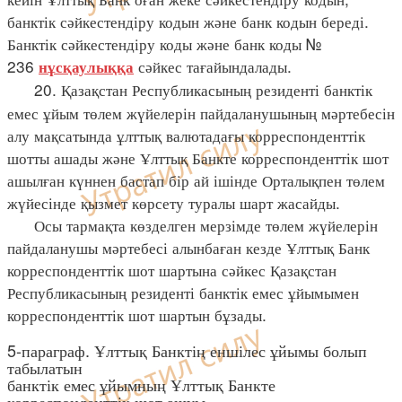
банктік сәйкестендіру кодын және банк кодын береді.
Банктік сәйкестендіру коды және банк коды №
236
сәйкес тағайындалады.
нұсқаулыққа
20. Қазақстан Республикасының резиденті банктік
емес ұйым төлем жүйелерін пайдаланушының мәртебесін
алу мақсатында ұлттық валютадағы корреспонденттік
шотты ашады және Ұлттық Банкте корреспонденттік шот
ашылған күннен бастап бір ай ішінде Орталықпен төлем
жүйесінде қызмет көрсету туралы шарт жасайды.
Осы тармақта көзделген мерзімде төлем жүйелерін
пайдаланушы мәртебесі алынбаған кезде Ұлттық Банк
корреспонденттік шот шартына сәйкес Қазақстан
Республикасының резиденті банктік емес ұйымымен
корреспонденттік шот шартын бұзады.
5-параграф. Ұлттық Банктің еншілес ұйымы болып
табылатын
банктік емес ұйымның Ұлттық Банкте
корреспонденттік шот ашуы