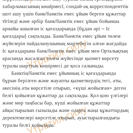
хабарламасының көшiрмесi, сондай-ақ корреспонденттік
шот ашу үшін банк/банктік емес ұйым берген құжаттар
тiгiледi және әрбір банк/банктік емес ұйым бойынша
арнайы ашылған іс қағаздарында (бұдан әрі – Іс
қағаздары) сақталады. Банк/банктік емес ұйым төлем
жүйелерін пайдаланушының мәртебесін алған жағдайда
Іс қағаздарына банк/банктік емес ұйым мен Орталықтың
арасында жасалған төлем жүйесінде қызмет көрсету
туралы шарттың көшірмесі де қоса салынады.
Банктің/банктік емес ұйымның іс қағаздарында
бұрын берілген және жауапты қызметкердің тегі, аты,
әкесінің аты көрсетіле отырып, «күші жойылған» деген
белгі қойылған құжаттар да сақталады. Қол қою үлгілері
және мөр таңбасы бар, күші жойылған құжаттар
айқастырылып сызылады және оларға жаңа құжаттардың
деректемелері көрсетіле отырып, ауыстырылғандығы
туралы белгі қойылады.