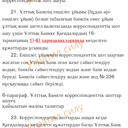
21. Ұлттық Банктің еншілес ұйымы (бұдан әрі-
еншілес ұйым) болып табылатын банктік емес ұйым
ұлттық және шетел валютасында корреспонденттік шот
ашу үшін Ұлттық Банкке Қағидалардың 16-
тармағының
-
көзделген
1)
6) тармақшаларында
құжаттарды ұсынады.
22. Еншілес ұйыммен корреспонденттік шот шартын
жасаған соң Ұлттық Банк оған жеке сәйкестендіру
кодын, банктік сәйкестендіру кодын және банк кодын
береді. Банктік сәйкестендіру коды және код № 236
нұсқаулыққа сәйкес беріледі.
6-параграф. Ұлттық Банкте корреспонденттік шоттар
ашуға
қойылатын жалпы талаптар
23. Корреспонденттік шоттарды ашқан кезде
Қағидаларда көзделген құжаттардан басқа Ұлттық Банк