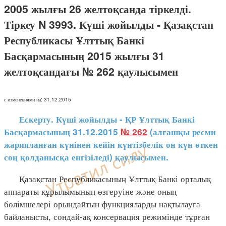
2005 жылғы 26 желтоқсанда тіркелді.
Тіркеу N 3993. Күші жойылды - Қазақстан
Республикасы Ұлттық Банкі
Басқармасының 2015 жылғы 31
желтоқсандағы № 262 қаулысымен
с изменениями на: 31.12.2015
Ескерту. Күші жойылды - ҚР Ұлттық Банкі
Басқармасының 31.12.2015
№ 262
(алғашқы ресми
жарияланған күнінен кейін күнтізбелік он күн өткен
соң қолданысқа енгізіледі) қаулысымен.
Қазақстан Республикасының Ұлттық Банкі орталық
аппараты құрылымының өзгеруіне және оның
бөлімшелері орындайтын функцияларды нақтылауға
байланысты, сондай-ақ консервация режимінде тұрған