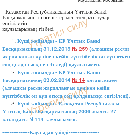
Қазақстан Республикасының Ұлттық Банкі
Басқармасының өзгерістер мен толықтырулар
енгізілетін
қаулыларының тізбесі
1.
Күші жойылды - ҚР Ұлттық Банкі
Басқармасының 31.12.2015
№ 259
(алғашқы ресми
жарияланған күнінен кейін күнтізбелік он күн өткен
соң қолданысқа енгізіледі) қаулысымен.
2.
Күші жойылды - ҚР Ұлттық Банкі
Басқармасының 03.02.2014
№ 14
қаулысымен
(алғашқы ресми жарияланған күнінен кейін
күнтізбелік он күн өткен соң қолданысқа енгізіледі).
3.
Күші жойылды - Қазақстан Республикасы
Ұлттық Банкі Басқармасының 2006 жылғы 27
қазандағы N 114 қаулысымен.
---------------Қаулыдан үзінді-----------------