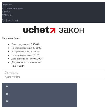
О проекте
Наши проекты:
Учёт.kz
ПОБ.Учёт
Рус
|
Қаз
|
Eng
Состояние базы:
Всего документов:
355649
На казахском языке:
176600
На русском языке:
176917
На английском языке:
2131
Дата обновления:
16.01.2024
Документы по состоянию на:
16.01.2024
Документы
Қазақ тілінде