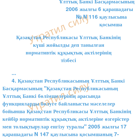
Ұлттық Банкі Басқармасының
2006 жылғы 6 қарашадағы
№ N 116 қаулысына
қосымша
Қазақстан Республикасы Ұлттық Банкінің
күші жойылды деп танылған
нормативтік құқықтық актілерінің
тізбесі
...
4. Қазақстан Республикасының Ұлттық Банкі
Басқармасының "Қазақстан Республикасының
Ұлттық Банкі бөлімшелерінің арасында
функцияларды бөлуге байланысты мәселелер
бойынша Қазақстан Республикасы Ұлттық Банкінің
кейбір нормативтік құқықтық актілеріне өзгерістер
мен толықтырулар енгізу туралы" 2005 жылғы 17
қарашадағы N 147 қаулысына қосымшаның 7-