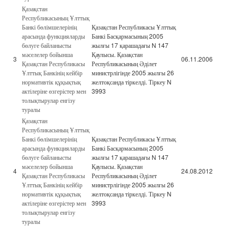
Қазақстан
Республикасының Ұлттық
Банкі бөлімшелерінің
Қазақстан Республикасы Ұлттық
арасында функцияларды
Банкі Басқармасының 2005
бөлуге байланысты
жылғы 17 қарашадағы N 147
мәселелер бойынша
Қаулысы. Қазақстан
3
06.11.2006
Қазақстан Республикасы
Республикасының Әділет
Ұлттық Банкінің кейбір
министрлігінде 2005 жылғы 26
нормативтік құқықтық
желтоқсанда тіркелді. Тіркеу N
актілеріне өзгерістер мен
3993
толықтырулар енгізу
туралы
Қазақстан
Республикасының Ұлттық
Банкі бөлімшелерінің
Қазақстан Республикасы Ұлттық
арасында функцияларды
Банкі Басқармасының 2005
бөлуге байланысты
жылғы 17 қарашадағы N 147
мәселелер бойынша
Қаулысы. Қазақстан
4
24.08.2012
Қазақстан Республикасы
Республикасының Әділет
Ұлттық Банкінің кейбір
министрлігінде 2005 жылғы 26
нормативтік құқықтық
желтоқсанда тіркелді. Тіркеу N
актілеріне өзгерістер мен
3993
толықтырулар енгізу
туралы