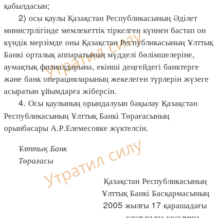
қабылдасын;
2) осы қаулы Қазақстан Республикасының Әділет
министрлігінде мемлекеттік тіркелген күннен бастап он
күндік мерзімде оны Қазақстан Республикасының Ұлттық
Банкі орталық аппаратының мүдделі бөлімшелеріне,
аумақтық филиалдарына, екінші деңгейдегі банктерге
және банк операцияларының жекелеген түрлерін жүзеге
асыратын ұйымдарға жіберсін.
4. Осы қаулының орындалуын бақылау Қазақстан
Республикасының Ұлттық Банкі Төрағасының
орынбасары А.Р.Елемесовке жүктелсін.
Ұлттық Банк
Төрағасы
Қазақстан Республикасының
Ұлттық Банкі Басқармасының
2005 жылғы 17 қарашадағы
қаулысына қосымша