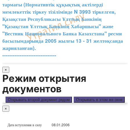
тармағы (Нормативтік құқықтық актілерді
мемлекеттік тіркеу тізілімінде N 3993 тіркелген,
Қазақстан Республикасы Ұлттық Банкінің
"Қазақстан Ұлттық Банкінің Хабаршысы" және
"Вестник Национального Банка Казахстана" ресми
басылымдарында 2005 жылғы 13 - 31 желтоқсанда
жарияланған).
-------------------------------
×
Режим открытия
документов
Открывать второй документ рядом
Открывать в этом же окне
×
Дата вступления в силу
08.01.2006