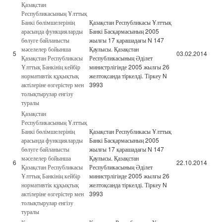
Қазақстан
Республикасының Ұлттық
Банкі бөлімшелерінің
Қазақстан Республикасы Ұлттық
арасында функцияларды
Банкі Басқармасының 2005
бөлуге байланысты
жылғы 17 қарашадағы N 147
мәселелер бойынша
Қаулысы. Қазақстан
5
03.02.2014
Қазақстан Республикасы
Республикасының Әділет
Ұлттық Банкінің кейбір
министрлігінде 2005 жылғы 26
нормативтік құқықтық
желтоқсанда тіркелді. Тіркеу N
актілеріне өзгерістер мен
3993
толықтырулар енгізу
туралы
Қазақстан
Республикасының Ұлттық
Банкі бөлімшелерінің
Қазақстан Республикасы Ұлттық
арасында функцияларды
Банкі Басқармасының 2005
бөлуге байланысты
жылғы 17 қарашадағы N 147
мәселелер бойынша
Қаулысы. Қазақстан
6
22.10.2014
Қазақстан Республикасы
Республикасының Әділет
Ұлттық Банкінің кейбір
министрлігінде 2005 жылғы 26
нормативтік құқықтық
желтоқсанда тіркелді. Тіркеу N
актілеріне өзгерістер мен
3993
толықтырулар енгізу
туралы