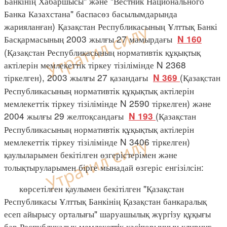
Банкінің Хабаршысы" және "Вестник Национального
Банка Казахстана" баспасөз басылымдарында
жарияланған) Қазақстан Республикасының Ұлттық Банкі
Басқармасының 2003 жылғы 27 мамырдағы
N 160
(Қазақстан Республикасының нормативтік құқықтық
актілерін мемлекеттік тіркеу тізілімінде N 2368
тіркелген), 2003 жылғы 27 қазандағы
(Қазақстан
N 369
Республикасының нормативтік құқықтық актілерін
мемлекеттік тіркеу тізілімінде N 2590 тіркелген) және
2004 жылғы 29 желтоқсандағы
(Қазақстан
N 193
Республикасының нормативтік құқықтық актілерін
мемлекеттік тіркеу тізілімінде N 3406 тіркелген)
қаулыларымен бекітілген өзгерістерімен және
толықтыруларымен бірге мынадай өзгеріс енгізілсін:
көрсетілген қаулымен бекітілген "Қазақстан
Республикасы Ұлттық Банкінің Қазақстан банкаралық
есеп айырысу орталығы" шаруашылық жүргiзу құқығы
бар Республикалық мемлекеттiк кәсiпорынның клиринг