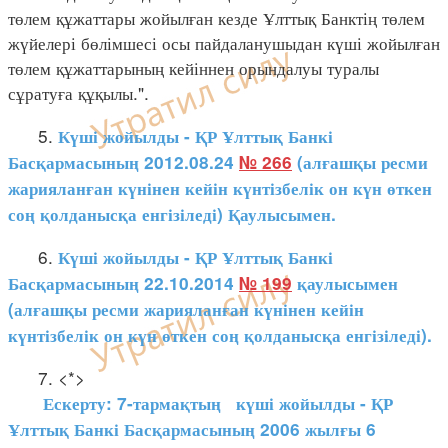
төлем құжаттары жойылған кезде Ұлттық Банктің төлем
жүйелері бөлімшесі осы пайдаланушыдан күші жойылған
төлем құжаттарының кейіннен орындалуы туралы
сұратуға құқылы.".
5.
Күші жойылды - ҚР Ұлттық Банкі
Басқармасының 2012.08.24
№ 266
(алғашқы ресми
жарияланған күнінен кейін күнтізбелік он күн өткен
соң қолданысқа енгізіледі) Қаулысымен.
6.
Күші жойылды - ҚР Ұлттық Банкі
Басқармасының 22.10.2014
№ 199
қаулысымен
(алғашқы ресми жарияланған күнінен кейін
күнтізбелік он күн өткен соң қолданысқа енгізіледі).
7. <*>
Ескерту: 7-тармақтың
күші жойылды - ҚР
Ұлттық Банкі Басқармасының 2006 жылғы 6