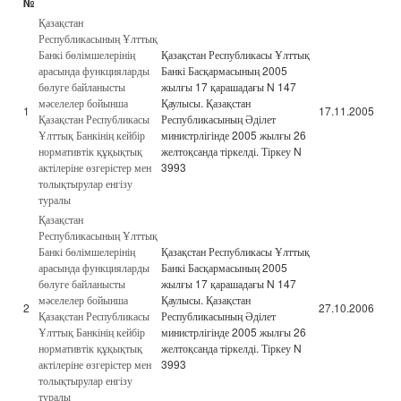
№
Қазақстан
Республикасының Ұлттық
Банкі бөлімшелерінің
Қазақстан Республикасы Ұлттық
арасында функцияларды
Банкі Басқармасының 2005
бөлуге байланысты
жылғы 17 қарашадағы N 147
мәселелер бойынша
Қаулысы. Қазақстан
1
17.11.2005
Қазақстан Республикасы
Республикасының Әділет
Ұлттық Банкінің кейбір
министрлігінде 2005 жылғы 26
нормативтік құқықтық
желтоқсанда тіркелді. Тіркеу N
актілеріне өзгерістер мен
3993
толықтырулар енгізу
туралы
Қазақстан
Республикасының Ұлттық
Банкі бөлімшелерінің
Қазақстан Республикасы Ұлттық
арасында функцияларды
Банкі Басқармасының 2005
бөлуге байланысты
жылғы 17 қарашадағы N 147
мәселелер бойынша
Қаулысы. Қазақстан
2
27.10.2006
Қазақстан Республикасы
Республикасының Әділет
Ұлттық Банкінің кейбір
министрлігінде 2005 жылғы 26
нормативтік құқықтық
желтоқсанда тіркелді. Тіркеу N
актілеріне өзгерістер мен
3993
толықтырулар енгізу
туралы