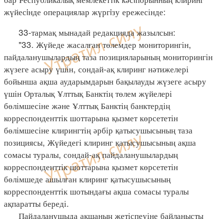
жүйесiнде операциялар жүргiзу ережесінде:
33-тармақ мынадай редакцияда жазылсын:
"33. Жүйеде жасалған төлемдер мониторингін,
пайдаланушылардың таза позицияларының мониторингін
жүзеге асыру үшін, сондай-ақ клиринг нәтижелері
бойынша ақша аударымдарын бақылауды жүзеге асыру
үшін Орталық Ұлттық Банктің төлем жүйелері
бөлімшесіне және Ұлттық Банктің банктердің
корреспонденттік шоттарына қызмет көрсететін
бөлімшесіне клирингтің әрбір қатысушысының таза
позициясы, Жүйедегі клиринг қатысушысының ақша
сомасы туралы, сондай-ақ пайдаланушылардың
корреспонденттік шоттарына қызмет көрсететін
бөлімшеде ашылған клиринг қатысушысының
корреспонденттік шотындағы ақша сомасы туралы
ақпаратты береді.
Пайдаланушыда ақшаның жетіспеуіне байланысты