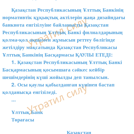
Қазақстан Республикасының Ұлттық Банкінің
нормативтік құқықтық актілерін жаңа дизайндағы
банкнота енгізілуіне байланысты Қазақстан
Республикасының Ұлттық Банкі филиалдарының
қолма-қол ақшамен жұмысын реттеу бөлігінде
жетілдіру мақсатында Қазақстан Республикасы
Ұлттық Банкінің Басқармасы ҚАУЛЫ ЕТЕДІ:
1. Қазақстан Республикасының Ұлттық Банкі
Басқармасының қосымшаға сәйкес кейбір
шешімдерінің күші жойылды деп танылсын.
2. Осы қаулы қабылданған күнінен бастап
қолданысқа енгізіледі.
...
Ұлттық Банк
Төрағасы
Қазақстан