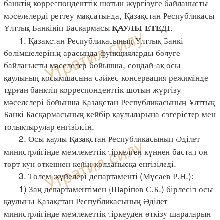
банктің корреспонденттік шотын жүргізуге байланысты
мәселелерді реттеу мақсатында, Қазақстан Республикасы
Ұлттық Банкінің Басқармасы
:
ҚАУЛЫ ЕТЕДІ
1. Қазақстан Республикасының Ұлттық Банкі
бөлімшелерінің арасында функцияларды бөлуге
байланысты мәселелер бойынша, сондай-ақ осы
қаулының қосымшасына сәйкес консервация режимінде
тұрған банктің корреспонденттік шотын жүргізу
мәселелері бойынша Қазақстан Республикасының Ұлттық
Банкі Басқармасының кейбір қаулыларына өзгерістер мен
толықтырулар енгізілсін.
2. Осы қаулы Қазақстан Республикасының Әділет
министрлігінде мемлекеттік тіркелген күннен бастап он
төрт күн өткеннен кейін қолданысқа енгізіледі.
3. Төлем жүйелері департаменті (Мұсаев Р.Н.):
1) Заң департаментімен (Шәріпов С.Б.) бірлесіп осы
қаулыны Қазақстан Республикасының Әділет
министрлігінде мемлекеттік тіркеуден өткізу шараларын