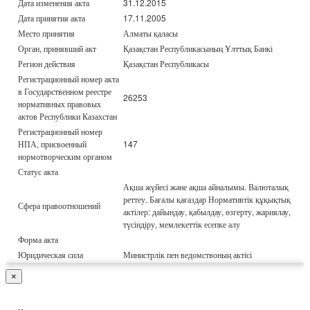
Дата изменения акта
31.12.2015
Дата принятия акта
17.11.2005
Место принятия
Алматы қаласы
Орган, принявший акт
Қазақстан Республикасының Ұлттық Банкі
Регион действия
Қазақстан Республикасы
Регистрационный номер акта
в Государственном реестре
26253
нормативных правовых
актов Республики Казахстан
Регистрационный номер
НПА, присвоенный
147
нормотворческим органом
Статус акта
Ақша жүйесі және ақша айналымы. Валюталық
реттеу. Бағалы қағаздар Нормативтік құқықтық
Сфера правоотношений
актілер: дайындау, қабылдау, өзгерту, жариялау,
түсіндіру, мемлекеттік есепке алу
Форма акта
Юридическая сила
Министрлік пен ведомствоның актісі
×