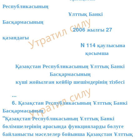
Республикасының
Ұлттық Банкі
Басқармасының
2006 жылғы 27
қазандағы
N 114 қаулысына
қосымша
Қазақстан Республикасының Ұлттық Банкі
Басқармасының
күші жойылған кейбір шешімдерінің тізбесі
...
6. Қазақстан Республикасының Ұлттық Банкі
Басқармасының
"Қазақстан Республикасының Ұлттық Банкі
бөлімшелерінің арасында функцияларды бөлуге
байланысты мәселелер бойынша Қазақстан Ұлттық