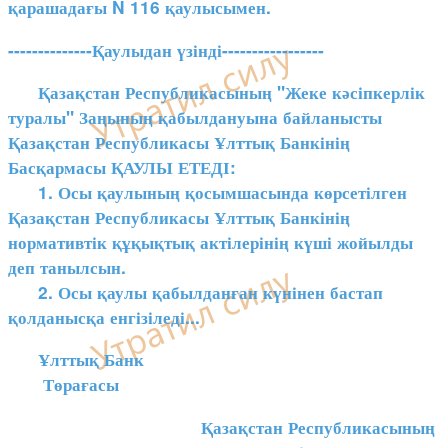
қарашадағы N 116 қаулысымен.
--------------Қаулыдан үзінді-----------------
Қазақстан Республикасының "Жеке кәсіпкерлік
туралы" Заңының қабылдануына байланысты
Қазақстан Республикасы Ұлттық Банкінің
Басқармасы ҚАУЛЫ ЕТЕДІ:
1. Осы қаулының қосымшасында көрсетілген
Қазақстан Республикасы Ұлттық Банкінің
нормативтік құқықтық актілерінің күші жойылды
деп танылсын.
2. Осы қаулы қабылданған күнінен бастап
қолданысқа енгізіледі...
Ұлттық Банк
Төрағасы
Қазақстан Республикасының