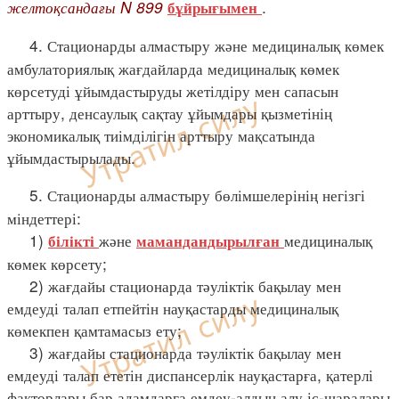
желтоқсандағы N 899
.
бұйрығымен
4. Стационарды алмастыру және медициналық көмек
амбулаториялық жағдайларда медициналық көмек
көрсетуді ұйымдастыруды жетілдіру мен сапасын
арттыру, денсаулық сақтау ұйымдары қызметінің
экономикалық тиімділігін арттыру мақсатында
ұйымдастырылады.
5. Стационарды алмастыру бөлімшелерінің негізгі
міндеттері:
1)
және
медициналық
білікті
мамандандырылған
көмек көрсету;
2) жағдайы стационарда тәуліктік бақылау мен
емдеуді талап етпейтін науқастарды медициналық
көмекпен қамтамасыз ету;
3) жағдайы стационарда тәуліктік бақылау мен
емдеуді талап ететін диспансерлік науқастарға, қатерлі
факторлары бар адамдарға емдеу-алдын алу іс-шаралары