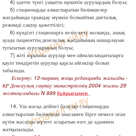
4) әдетте түнгі уақытта өршитін аурулардың болуы;
5) стационарды алмастыратын бөлімшелер
жағдайында орындау мүмкін болмайтын диеталық
режимді сақтау қажеттілігі;
6) күндізгі стационарға келіп-кету жолында, ашық
ауада пациенттің денсаулық жағдайының нашарлауын
туғызатын ауруларының болуы;
7) жіті жұқпалы аурулар мен айналасындағыларға
қауіп төндіретін аурулар қарсы айғақтар болып
табылады.
Ескерту: 13-тармақ жаңа редакцияда жазылды -
ҚР Денсаулық сақтау министрлігінің 2004 жылғы 29
желтоқсандағы N 899
.
бұйрығымен
14. Үш жасқа дейінгі балалар стационарды
алмастыратын бөлімшеде анасымен бірге немесе оған
күтім жасауды жүзеге асыратын өзге де адаммен
жатқызылады.