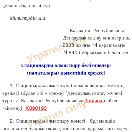
қолданысқа енгізіледі.
Министрдің м.а.
Қазақстан Республикасы
Денсаулық сақтау министрінің
2003 жылғы 14 қарашадағы
N 840 бұйрығымен бекітілген
Стационарды алмастыру бөлімшелері
(палаталары) қызметінің ережесі
1. Стационарды алмастыру бөлімшелері қызметінің
ережесі (бұдан әрі - Ереже) "Денсаулық сақтау жүйесі
туралы" Қазақстан Республикасының
сәйкес
Заңына
әзірленді.
K090193
2. Стационарды алмастыру көмегі - бұл меншік
нысаны мен ведомстволық тиістілігіне қарамастан емдеу-