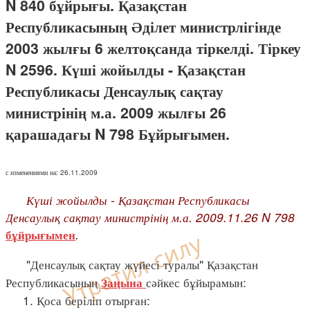
N 840 бұйрығы. Қазақстан
Республикасының Әділет министрлігінде
2003 жылғы 6 желтоқсанда тіркелді. Тіркеу
N 2596. Күші жойылды - Қазақстан
Республикасы Денсаулық сақтау
министрінің м.а. 2009 жылғы 26
қарашадағы N 798 Бұйрығымен.
с изменениями на: 26.11.2009
Күші жойылды - Қазақстан Республикасы
Денсаулық сақтау министрінің м.а. 2009.11.26 N 798
.
бұйрығымен
"Денсаулық сақтау жүйесі туралы" Қазақстан
Республикасының
сәйкес бұйырамын:
Заңына
1. Қоса беріліп отырған: