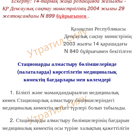
Ескерту: 14-тармақ жаңа редакцияда жазылды -
ҚР Денсаулық сақтау министрлігінің 2004 жылғы 29
желтоқсандағы N 899
.
бұйрығымен
Қазақстан Республикасы
Денсаулық сақтау министрінің
2003 жылғы 14 қарашадағы
N 840 бұйрығымен бекітілген
Стационарды алмастыру бөлімшелерінде
(палаталарда) көрсетілетін медициналық
көмектің бағдарлары мен көлемдері
1. Білікті және мамандандырылған медициналық
көмек Стационарлық алмастыру бөлімшелеріндегі
медициналық көмектің негізгі түрлері болып табылады.
2. Стационарды алмастыру бөлімшелерінің бағдарын
медициналық көмектің осы түріне халықтың қажеттілігін