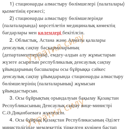
1) стационарды алмастыру бөлімшелері (палаталары)
қызметінің ережесі;
2) стационарды алмастыру бөлімшелерінде
(палаталарында) көрсетілетін медициналық көмектің
бағдарлары мен
бекітілсін.
көлемдері
2. Облыстық, Астана және Алматы қалалары
денсаулық сақтау басқармаларының
(департаменттерінің), емдеу-алдын алу жұмыстарын
жүзеге асыратын республикалық денсаулық сақтау
ұйымдарының басшылары осы бұйрыққа сәйкес
денсаулық сақтау ұйымдарында стационарды алмастыру
бөлімшелерінің (палаталарының) жұмысын
ұйымдастырсын.
3. Осы бұйрықтың орындалуын бақылау Қазақстан
Республикасының Денсаулық сақтау вице-министрі
С.Ә.Диқанбаеваға жүктелсін.
4. Осы бұйрық Қазақстан Республикасының Әділет
министрлігінде мемлекеттік тіркелген күнінен бастап