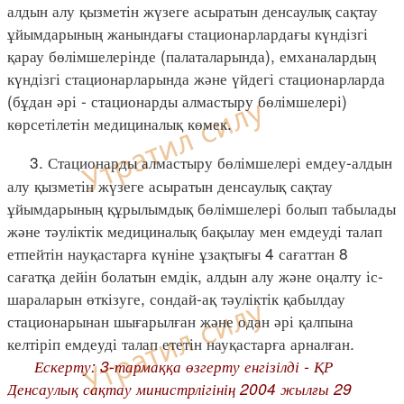
алдын алу қызметін жүзеге асыратын денсаулық сақтау
ұйымдарының жанындағы стационарлардағы күндізгі
қарау бөлімшелерінде (палаталарында), емханалардың
күндізгі стационарларында және үйдегі стационарларда
(бұдан әрі - стационарды алмастыру бөлімшелері)
көрсетілетін медициналық көмек.
3. Стационарды алмастыру бөлімшелері емдеу-алдын
алу қызметін жүзеге асыратын денсаулық сақтау
ұйымдарының құрылымдық бөлімшелері болып табылады
және тәуліктік медициналық бақылау мен емдеуді талап
етпейтін науқастарға күніне ұзақтығы 4 сағаттан 8
сағатқа дейін болатын емдік, алдын алу және оңалту іс-
шараларын өткізуге, сондай-ақ тәуліктік қабылдау
стационарынан шығарылған және одан әрі қалпына
келтіріп емдеуді талап ететін науқастарға арналған.
Ескерту: 3-тармаққа өзгерту енгізілді - ҚР
Денсаулық сақтау министрлігінің 2004 жылғы 29