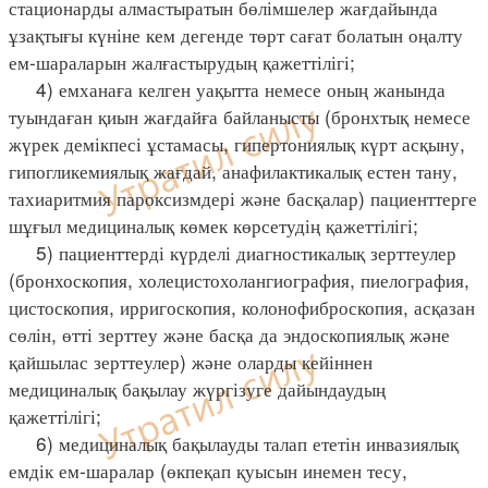
стационарды алмастыратын бөлімшелер жағдайында
ұзақтығы күніне кем дегенде төрт сағат болатын оңалту
ем-шараларын жалғастырудың қажеттілігі;
4) емханаға келген уақытта немесе оның жанында
туындаған қиын жағдайға байланысты (бронхтық немесе
жүрек демікпесі ұстамасы, гипертониялық күрт асқыну,
гипогликемиялық жағдай, анафилактикалық естен тану,
тахиаритмия пароксизмдері және басқалар) пациенттерге
шұғыл медициналық көмек көрсетудің қажеттілігі;
5) пациенттерді күрделі диагностикалық зерттеулер
(бронхоскопия, холецистохолангиография, пиелография,
цистоскопия, ирригоскопия, колонофиброскопия, асқазан
сөлін, өтті зерттеу және басқа да эндоскопиялық және
қайшылас зерттеулер) және оларды кейіннен
медициналық бақылау жүргізуге дайындаудың
қажеттілігі;
6) медициналық бақылауды талап ететін инвазиялық
емдік ем-шаралар (өкпеқап қуысын инемен тесу,