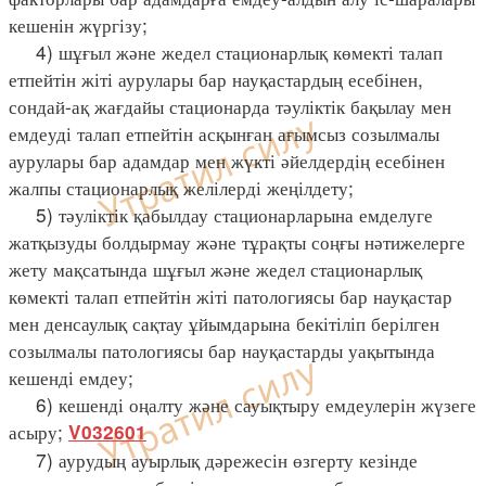
кешенін жүргізу;
4) шұғыл және жедел стационарлық көмекті талап
етпейтін жіті аурулары бар науқастардың есебінен,
сондай-ақ жағдайы стационарда тәуліктік бақылау мен
емдеуді талап етпейтін асқынған ағымсыз созылмалы
аурулары бар адамдар мен жүкті әйелдердің есебінен
жалпы стационарлық желілерді жеңілдету;
5) тәуліктік қабылдау стационарларына емделуге
жатқызуды болдырмау және тұрақты соңғы нәтижелерге
жету мақсатында шұғыл және жедел стационарлық
көмекті талап етпейтін жіті патологиясы бар науқастар
мен денсаулық сақтау ұйымдарына бекітіліп берілген
созылмалы патологиясы бар науқастарды уақытында
кешенді емдеу;
6) кешенді оңалту және сауықтыру емдеулерін жүзеге
асыру;
V032601
7) аурудың ауырлық дәрежесін өзгерту кезінде