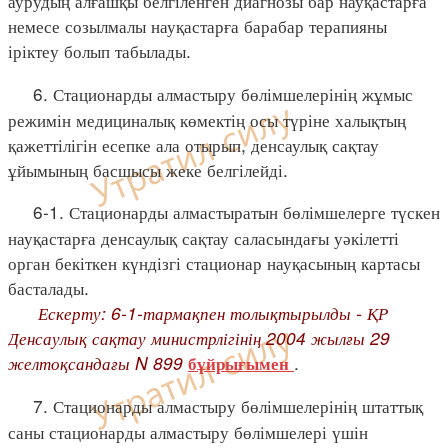
аурудың алғашқы белгіленген диагнозы бар науқастарға
немесе созылмалы науқастарға барабар терапияны
іріктеу болып табылады.
6. Стационарды алмастыру бөлімшелерінің жұмыс
режимін медициналық көмектің осы түріне халықтың
қажеттілігін есепке ала отырып, денсаулық сақтау
ұйымының басшысы жеке белгілейді.
6-1. Стационарды алмастыратын бөлімшелерге түскен
науқастарға денсаулық сақтау саласындағы уәкілетті
орган бекіткен күндізгі стационар науқасының картасы
басталады.
Ескерту: 6-1-тармақпен толықтырылды - ҚР
Денсаулық сақтау министрлігінің 2004 жылғы 29
желтоқсандағы N 899
.
бұйрығымен
7. Стационарды алмастыру бөлімшелерінің штаттық
саны стационарды алмастыру бөлімшелері үшін