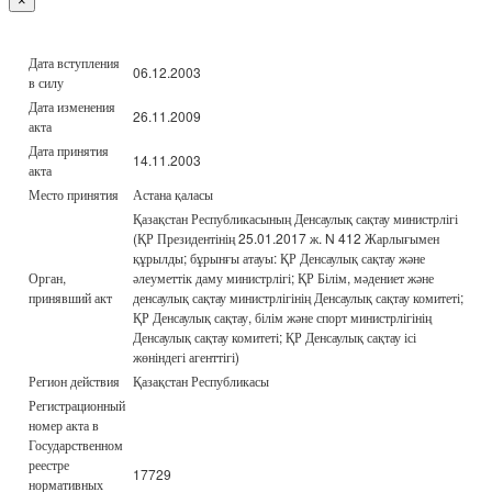
×
Дата вступления
06.12.2003
в силу
Дата изменения
26.11.2009
акта
Дата принятия
14.11.2003
акта
Место принятия
Астана қаласы
Қазақстан Республикасының Денсаулық сақтау министрлігі
(ҚР Президентінің 25.01.2017 ж. N 412 Жарлығымен
құрылды; бұрынғы атауы: ҚР Денсаулық сақтау және
Орган,
әлеуметтік даму министрлігі; ҚР Білім, мәдениет және
принявший акт
денсаулық сақтау министрлігінің Денсаулық сақтау комитеті;
ҚР Денсаулық сақтау, білім және спорт министрлігінің
Денсаулық сақтау комитеті; ҚР Денсаулық сақтау ісі
жөніндегі агенттігі)
Регион действия
Қазақстан Республикасы
Регистрационный
номер акта в
Государственном
реестре
17729
нормативных