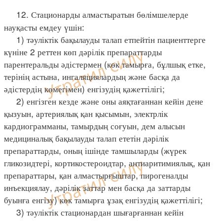
12. Стационарды алмастыратын бөлімшелерде
науқасты емдеу үшін:
1) тәуліктік бақылауды талап етпейтін пациенттерге
күніне 2 реттен көп дәрілік препараттарды
парентеральды әдістермен (көк тамырға, бұлшық етке,
терінің астына, ингаляциялардың және басқа да
әдістердің көмегімен) енгізудің қажеттілігі;
2) енгізген кезде және оны аяқтағаннан кейін дене
қызуын, артериялық қан қысымын, электрлік
кардиограмманы, тамырдың соғуын, дем алысын
медициналық бақылауды талап ететін дәрілік
препараттарды, оның ішінде тамшыларды (жүрек
гликозидтері, кортикостероидтар, антиаритимиялық, қан
препараттары, қан алмастырғыштар, пирогеналды
инъекциялау, дәрілік заттар мен басқа да заттарды
буынға енгізу) көк тамырға ұзақ енгізудің қажеттілігі;
3) тәуліктік стационардан шығарғаннан кейін