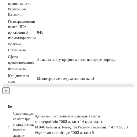
правовых актов
Республики
Казахстан
Регистрационный
номер НПА,
присвоенный
840
нормотворческим
органом
Статус акта
Сфера
Халыққа емдеу-профилактикалық жәрдем көрсету
правоотношений
Форма акта
Юридическая
Министрлік пен ведомствоның актісі
сила
×
№
Стационарды
Қазақстан Республикасы Денсаулық сақтау
алмастыру
министрлігінің 2003 жылғы 14 қарашадағы
медициналық
1
N 840 бұйрығы. Қазақстан Республикасының
14.11.2003
көмегін
Әділет министрлігінде 2003 жылғы 6
дамыту