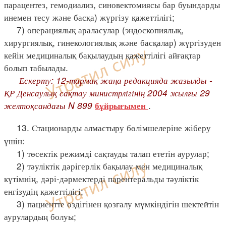
парацентез, гемодиализ, синовектомиясы бар буындарды
инемен тесу және басқа) жүргізу қажеттілігі;
7) операциялық араласулар (эндоскопиялық,
хирургиялық, гинекологиялық және басқалар) жүргізуден
кейін медициналық бақылаудың қажеттілігі айғақтар
болып табылады.
Ескерту: 12-тармақ жаңа редакцияда жазылды -
ҚР Денсаулық сақтау министрлігінің 2004 жылғы 29
желтоқсандағы N 899
.
бұйрығымен
13. Стационарды алмастыру бөлімшелеріне жіберу
үшін:
1) төсектік режимді сақтауды талап ететін аурулар;
2) тәуліктік дәрігерлік бақылау мен медициналық
күтімнің, дәрі-дәрмектерді парентеральды тәуліктік
енгізудің қажеттілігі;
3) пациентте өздігінен қозғалу мүмкіндігін шектейтін
аурулардың болуы;