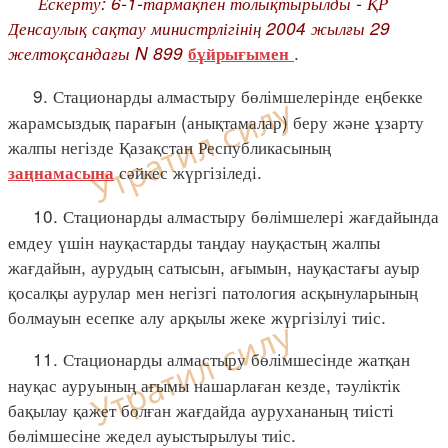
Ескерту: 6-1-тармақпен толықтырылды - ҚР
Денсаулық сақтау министрлігінің 2004 жылғы 29
желтоқсандағы N 899
.
бұйрығымен
9. Стационарды алмастыру бөлімшелерінде еңбекке
жарамсыздық парағын (анықтамалар) беру және ұзарту
жалпы негізде Қазақстан Республикасының
сәйкес жүргізіледі.
заңнамасына
10. Стационарды алмастыру бөлімшелері жағдайында
емдеу үшін науқастарды таңдау науқастың жалпы
жағдайын, аурудың сатысын, ағымын, науқастағы ауыр
қосалқы аурулар мен негізгі патология асқынуларының
болмауын есепке алу арқылы жеке жүргізілуі тиіс.
11. Стационарды алмастыру бөлімшесінде жатқан
науқас ауруының ағымы нашарлаған кезде, тәуліктік
бақылау қажет болған жағдайда аурухананың тиісті
бөлімшесіне жедел ауыстырылуы тиіс.