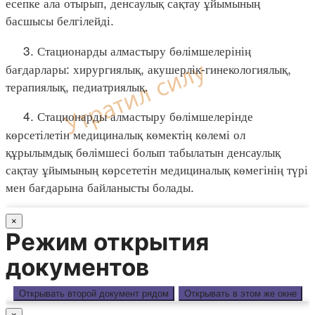
есепке ала отырып, денсаулық сақтау ұйымының
басшысы белгілейді.
3. Стационарды алмастыру бөлімшелерінің
бағдарлары: хирургиялық, акушерлік-гинекологиялық,
терапиялық, педиатриялық.
4. Стационарды алмастыру бөлімшелерінде
көрсетілетін медициналық көмектің көлемі ол
құрылымдық бөлімшесі болып табылатын денсаулық
сақтау ұйымының көрсететін медициналық көмегінің түрі
мен бағдарына байланысты болады.
×
Режим открытия
документов
Открывать второй документ рядом
Открывать в этом же окне