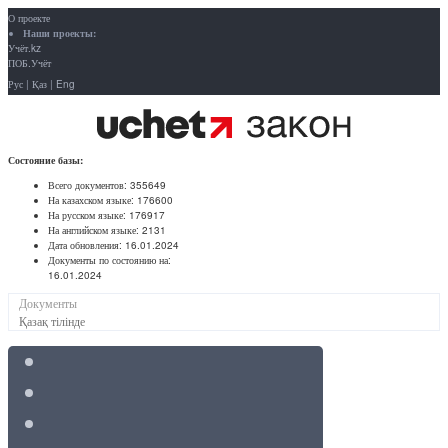
О проекте
Наши проекты:
Учёт.kz
ПОБ.Учёт
Рус
|
Қаз
|
Eng
Состояние базы:
Всего документов:
355649
На казахском языке:
176600
На русском языке:
176917
На английском языке:
2131
Дата обновления:
16.01.2024
Документы по состоянию на:
16.01.2024
Документы
Қазақ тілінде