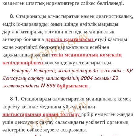
көзделген штаттық нормативтерге сәйкес белгіленеді.
8. Стационарды алмастыратын көмек диагностикалық,
емдік іс-шараларды, оның ішінде өмірлік маңызды
дәрілік заттардың тізімінің шегінде медициналық
айғақтар бойынша
етуді қамтиды
дәрілік қамтамасыз
және жергілікті бюджет қаражатының есебінен
қаржыландырылатын
тегін медициналық көмектің
көлемінде жүзеге асырылады.
кепілдендірілген
Ескерту: 8-тармақ жаңа редакцияда жазылды - ҚР
Денсаулық сақтау министрлігінің 2004 жылғы 29
желтоқсандағы N 899
.
бұйрығымен
8-1. Стационарды алмастыратын медициналық көмек
көрсету кезінде медицина ұйымдарының
әрбір емделген жағдай
шығыстарының орнын толтыру
үшін денсаулық сақтау саласындағы уәкілетті органның
әдістеріне сәйкес жүзеге асырылады.