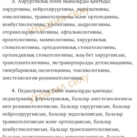
3. Хирургиялық бейiн мыналарды қамтиды:
хирургияны, нейрохирургияны, эндоскопияны,
онкологияны, травматологияны және ортопедияны,
комбустиологияны, урологияны, андрологияны,
оториноларингологияны, офтальмологияны,
проктологияны, маммологияны, хирургиялық
стоматологияны, ортодонтиялық стоматологияны,
ортопедиялық стоматологияны, жақ-бет хирургиясын,
трансплантологияны, экстракорпоралды детоксикацияны,
гипербариялық оксигенцияны, токсикологияны,
анестезиология-реаниматологияны.
4. Педиатриялық бейiн мыналарды қамтиды:
педиатрияны, фтизиатриялық, балалар анестезиологиясы
мен реаниматологиясын, балалар хирургиясын, балалар
нейрохирургиясын, балалар эндоскопиясын, балалар
травматологиясын және ортопедиясын, балалар
комбустиологиясын, балалар трансплантологиясын,
балалар экстракорпоралды детоксикациясын, балалар