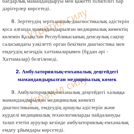
бағдарлық мамандандыруы мен қажетті біліктілігі бар
дәрігерлер көрсетеді.
8. Зерттеудің зертханалық-диагностикалық әдістерін
қоса алғанда мамандандырылған медициналық көмектің
көлемін Қазақстан Республикасының денсаулық сақтау
саласындағы уәкілетті орган бекіткен диагностика мен
емдеудің кезеңдік хаттамаларымен (бұдан әрі -
Хаттамалар) белгіленеді.
2. Амбулаториялық-емханалық деңгейдегі
мамандандырылған медициналық көмек
9. Амбулаториялық-емханалық деңгейдегі халыққа
мамандандырылған медициналық көмекті
диагностиканың, емдеудің арнаулы әдістерін және
күрделі медициналық технологияларды пайдалануды
талап ететін аурулар кезінде амбулаториялық-емханалық
емдеу ұйымдары көрсетеді.