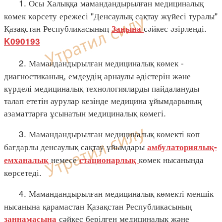
1. Осы Халыққа мамандандырылған медициналық
көмек көрсету ережесі "Денсаулық сақтау жүйесі туралы"
Қазақстан Республикасының
сәйкес әзірленді.
Заңына
K090193
2. Мамандандырылған медициналық көмек -
диагностиканың, емдеудің арнаулы әдістерін және
күрделі медициналық технологияларды пайдалануды
талап ететін аурулар кезінде медицина ұйымдарының
азаматтарға ұсынатын медициналық көмегі.
3. Мамандандырылған медициналық көмекті көп
бағдарлы денсаулық сақтау ұйымдары
амбулаториялық-
немесе
көмек нысанында
емханалық
стационарлық
көрсетеді.
4. Мамандандырылған медициналық көмекті меншік
нысанына қарамастан Қазақстан Республикасының
сәйкес берілген медициналық және
заңнамасына