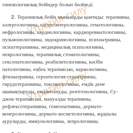
гинекологиялық бейiндер болып бөлiнедi.
2. Терапиялық бейiн мыналарды қамтиды: терапияны,
аллергологияны, гастроэнтерологияны, гематологияны,
нефрологияны, кардиологияны, кардиоревматологияны,
пульмонологияны, эндокринологияны, психиатрияны,
психотерапияны, медициналық психологияны,
неврологияны, терапиялық стоматологияны,
сексопатологияны, реабилитологияны, кәсiби
патологияны, еңбек терапиясын, наркологияны,
фтизиатрияны, геронтология-гериатрияны,
гирудотерапияны, токсикологияны, емдiк дене
шынықтыруды, емдәмтануды, рентгенологияны, Су-
джок-терапиясын, мануалды терапияны,
рефлексотерапияны, гомеопатияны, дермато-
венерологияны, дермато-косметологияны, жұқпалы
ауруларды, иммунологияны, лепрологияны.