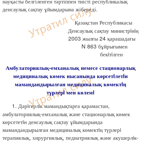
науқасты белгіленген тәртіппен тиісті республикалық
денсаулық сақтау ұйымдарына жібереді.
Қазақстан Республикасы
Денсаулық сақтау министрiнiң
2003 жылғы 24 қарашадағы
N 863 бұйрығымен
бекiтiлген
Амбулаториялық-емханалық немесе стационарлық
медициналық көмек нысанында көрсетiлетiн
мамандандырылған медициналық көмектiң
түрлерi мен көлемi
1. Дәрiгерлiк мамандықтарға қарамастан,
амбулаториялық-емханалық және стационарлық көмек
көрсететiн денсаулық сақтау ұйымдарында
мамандандырылған медициналық көмектiң түрлерi
терапиялық, хирургиялық, педиатриялық және акушерлiк-