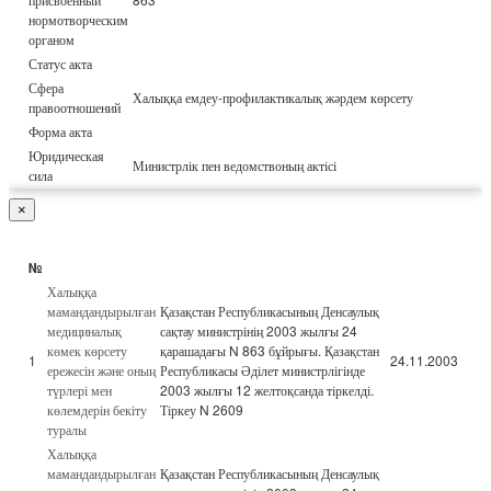
нормотворческим
органом
Статус акта
Сфера
Халыққа емдеу-профилактикалық жәрдем көрсету
правоотношений
Форма акта
Юридическая
Министрлік пен ведомствоның актісі
сила
×
№
Халыққа
мамандандырылған
Қазақстан Республикасының Денсаулық
медициналық
сақтау министрінің 2003 жылғы 24
көмек көрсету
қарашадағы N 863 бұйрығы. Қазақстан
1
24.11.2003
ережесін және оның
Республикасы Әділет министрлігінде
түрлері мен
2003 жылғы 12 желтоқсанда тіркелді.
көлемдерін бекіту
Тіркеу N 2609
туралы
Халыққа
мамандандырылған
Қазақстан Республикасының Денсаулық