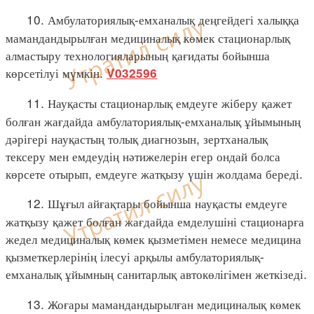
10. Амбулаториялық-емханалық деңгейдегі халыққа
мамандандырылған медициналық көмек стационарлық
алмастыру технологияларының қағидаты бойынша
көрсетілуі мүмкін.
V032596
11. Науқасты стационарлық емдеуге жіберу қажет
болған жағдайда амбулаториялық-емханалық ұйымының
дәрігері науқастың толық диагнозын, зертханалық
тексеру мен емдеудің нәтижелерін егер ондай болса
көрсете отырып, емдеуге жатқызу үшін жолдама береді.
12. Шұғыл айғақтары бойынша науқасты емдеуге
жатқызу қажет болған жағдайда емделушіні стационарға
жедел медициналық көмек қызметімен немесе медицина
қызметкерлерінің ілесуі арқылы амбулаториялық-
емханалық ұйымның санитарлық автокөлігімен жеткізеді.
13. Жоғары мамандандырылған медициналық көмек