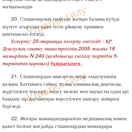
жатқызылады.
20. Стационарлық емдеуде жатқан баланы күтуді
жүзеге асырушы адам тегін ұйықтау орнымен
қамтамасыз етіледі.
Ескерту: 20-тармаққа өзгерту енгізілді - ҚР
Денсаулық сақтау министрлігінің 2005 жылғы 18
мамырдағы N 240 (қолданысқа енгізілу тәртібін 5-
тармақтан қараңыз)
.
бұйрығымен
21. Стационардан шығарған кезде емделушінің
қолына Хаттамаға сәйкес толық клиникалық диагнозы,
жүргізілген тексеру, емдеу көлемі мен науқасты одан әрі
бақылау нұсқаулықтары көрсетілген шығару эпикризі
беріледі.
22. Жоғары мамандандырылған медициналық көмек
қажет болған жағдайда стационардың мамандары