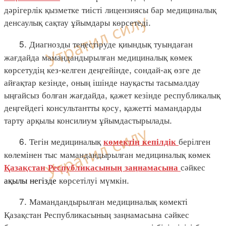
дәрігерлік қызметке тиісті лицензиясы бар медициналық
денсаулық сақтау ұйымдары көрсетеді.
5. Диагнозды теңестіруде қиындық туындаған
жағдайда мамандандырылған медициналық көмек
көрсетудің кез-келген деңгейінде, сондай-ақ өзге де
айғақтар кезінде, оның ішінде науқасты тасымалдау
ыңғайсыз болған жағдайда, қажет кезінде республикалық
деңгейдегі консультантты қосу, қажетті мамандарды
тарту арқылы консилиум ұйымдастырылады.
6. Тегін медициналық
берілген
көмектің
кепілдік
көлемінен тыс мамандандырылған медициналық көмек
сәйкес
Қазақстан Республикасының
заңнамасына
ақылы негізде
көрсетілуі мүмкін.
7. Мамандандырылған медициналық көмекті
Қазақстан Республикасының заңнамасына сәйкес