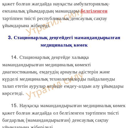
қажет болған жағдайда науқасты амбулаториялық-
емханалық ұйымдардың мамандары
белгіленген
тәртіппен тиісті республикалық денсаулық сақтау
ұйымдарына жібереді.
3. Стационарлық деңгейдегі мамандандырылған
медициналық көмек
14. Стационарлық деңгейде халыққа
мамандандырылған медициналық көмекті
диагностиканың, емдеудің арнаулы әдістерін және
күрделі медициналық технологияларды пайдалануды
талап ететін аурулар кезінде емдеу-алдын алу ұйымдары
көрсетеді.
15. Науқасқа мамандандырылған медициналық көмек
қажет болған жағдайда ол белгіленген тәртіппен тиісті
бағдарлық (мамандандырылған) денсаулық сақтау
ұйымдарына жіберіледі.