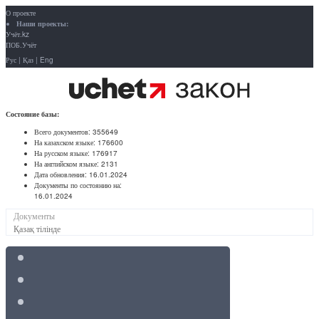
О проекте
Наши проекты:
Учёт.kz
ПОБ.Учёт
Рус
|
Қаз
|
Eng
Состояние базы:
Всего документов:
355649
На казахском языке:
176600
На русском языке:
176917
На английском языке:
2131
Дата обновления:
16.01.2024
Документы по состоянию на:
16.01.2024
Документы
Қазақ тілінде