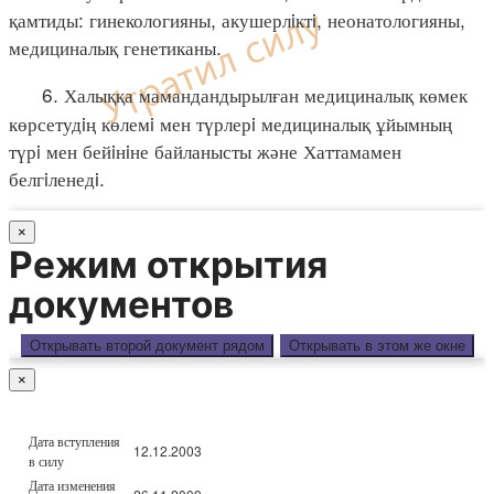
қамтиды: гинекологияны, акушерлiктi, неонатологияны,
медициналық генетиканы.
6. Халыққа мамандандырылған медициналық көмек
көрсетудiң көлемi мен түрлерi медициналық ұйымның
түрi мен бейiнiне байланысты және Хаттамамен
белгiленедi.
×
Режим открытия
документов
Открывать второй документ рядом
Открывать в этом же окне
×
Дата вступления
12.12.2003
в силу
Дата изменения