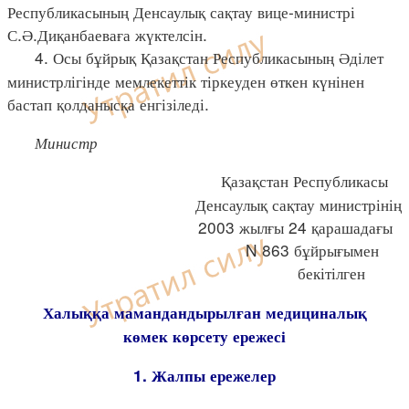
Республикасының Денсаулық сақтау вице-министрі
С.Ә.Диқанбаеваға жүктелсін.
4. Осы бұйрық Қазақстан Республикасының Әділет
министрлігінде мемлекеттік тіркеуден өткен күнінен
бастап қолданысқа енгізіледі.
Министр
Қазақстан Республикасы
Денсаулық сақтау министрінің
2003 жылғы 24 қарашадағы
N 863 бұйрығымен
бекітілген
Халыққа мамандандырылған медициналық
көмек көрсету ережесі
1. Жалпы ережелер