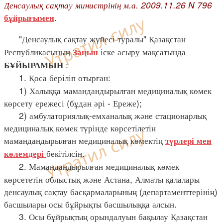
Денсаулық сақтау министрінің м.а. 2009.11.26 N 796
.
бұйрығымен
"Денсаулық сақтау жүйесі туралы" Қазақстан
Республикасының
іске асыру мақсатында
Заңын
:
БҰЙЫРАМЫН
1. Қоса беріліп отырған:
1) Халыққа мамандандырылған медициналық көмек
көрсету ережесі (бұдан әрі - Ереже);
2) амбулаториялық-емханалық және стационарлық
медициналық көмек түрінде көрсетілетін
мамандандырылған медициналық көмектің
түрлері мен
бекітілсін.
көлемдері
2. Мамандандырылған медициналық көмек
көрсететін облыстық және Астана, Алматы қалалары
денсаулық сақтау басқармаларының (департаменттерінің)
басшылары осы бұйрықты басшылыққа алсын.
3. Осы бұйрықтың орындалуын бақылау Қазақстан