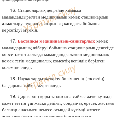
16. Стационарлық деңгейде халыққа
мамандандырылған медициналық көмек стационарлық
алмастыру технологияларының қағидаты бойынша
көрсетілуі мүмкін.
17.
көмек
Бастапқы медициналық-санитарлық
мамандарының жіберуі бойынша стационарлық деңгейде
көрсетілетін халыққа мамандандырылған медициналық
көмек тегін медициналық көмектің кепілдік берілген
көлеміне енеді.
18. Науқастарды жатқызу бөлімшенің (төсектің)
бағдарына сәйкес жүргізіледі.
19. Дәрігердің қорытындысына сәйкес жеке күтімді
қажет ететін үш жасқа дейінгі, сондай-ақ ересек жастағы
балалар анасымен немесе осындай күтімді жүзеге
асырушы басқа да адамдармен бірге емдеуге