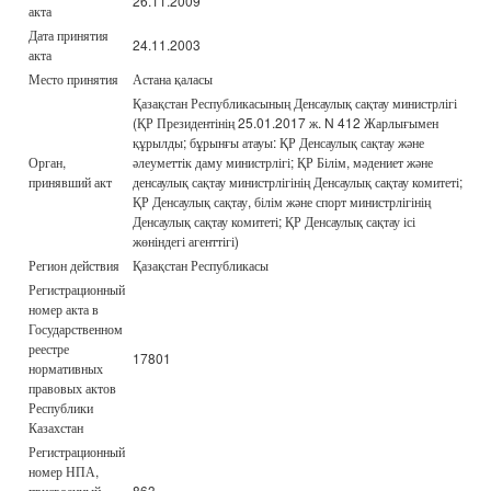
26.11.2009
акта
Дата принятия
24.11.2003
акта
Место принятия
Астана қаласы
Қазақстан Республикасының Денсаулық сақтау министрлігі
(ҚР Президентінің 25.01.2017 ж. N 412 Жарлығымен
құрылды; бұрынғы атауы: ҚР Денсаулық сақтау және
Орган,
әлеуметтік даму министрлігі; ҚР Білім, мәдениет және
принявший акт
денсаулық сақтау министрлігінің Денсаулық сақтау комитеті;
ҚР Денсаулық сақтау, білім және спорт министрлігінің
Денсаулық сақтау комитеті; ҚР Денсаулық сақтау ісі
жөніндегі агенттігі)
Регион действия
Қазақстан Республикасы
Регистрационный
номер акта в
Государственном
реестре
17801
нормативных
правовых актов
Республики
Казахстан
Регистрационный
номер НПА,
присвоенный
863