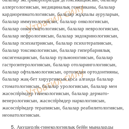
аллергологиясын, медициналық генетиканы, балалар
кардиоревматологиясын, балалар жұқпалы ауруларын,
балалар иммунологиясын, балалар онкологиясын,
балалар онкогематологиясын, балалар неврологиясын,
балалар нефрологиясын, балалар эндокринологиясын,
балалар психиатриясын, балалар психотерапиясын,
балалар токсикологиясын, балалар гипербариялық
оксигенациясын, балалар пульмоногиясын, балалар
гастроэнтерологиясын, балалар отоларингологиясын,
балалар офтальмологиясын, ортопедия ортодонтияны,
балалар жақ-бет хирургиясын қоса алғанда балалар
стоматологиясын, балалар урологиясын, балалар мен
жасөспiрiмдер гинекологиясын, балалар дермато-
венерологиясын, жасөспiрiмдер наркологиясын,
жасөспiрiмдер терапиясын, балалар реабилитологиясын,
неонатологиясын.
5. Акушерлiк-гинекологиялық бейiн мыналарды