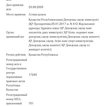
Дата принятия
23.09.2003
акта
Место принятия
Астана қаласы
Қазақстан Республикасының Денсаулық сақтау министрлігі
(ҚР Президентінің 25.01.2017 ж. N 412 Жарлығымен
құрылды; бұрынғы атауы: ҚР Денсаулық сақтау және
Орган,
әлеуметтік даму министрлігі; ҚР Білім, мәдениет және
принявший акт
денсаулық сақтау министрлігінің Денсаулық сақтау комитеті;
ҚР Денсаулық сақтау, білім және спорт министрлігінің
Денсаулық сақтау комитеті; ҚР Денсаулық сақтау ісі
жөніндегі агенттігі)
Регион действия
Қазақстан Республикасы
Регистрационный
номер акта в
Государственном
реестре
17245
нормативных
правовых актов
Республики
Казахстан
Регистрационный
номер НПА,
присвоенный
701