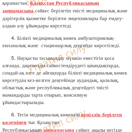
қарамастан,
Қазақстан Республикасының
сәйкес берілетін тиісті медициналық және
заңнамасына
дәрігерлік қызметке берілген лицензиялары бар емдеу-
алдын алу ұйымдары көрсетеді.
4. Білікті медициналық көмек амбулаториялық-
емханалық және стационарлық деңгейде көрсетіледі.
5. Науқасты тасымалдау мүмкін еместігін қоса
алғанда, диагнозды сәйкестендірудегі қиындықтарда,
сондай-ақ өзге де айғақтарда білікті медициналық көмек
көрсетудің кез-келген деңгейінде аудандық, қалалық,
облыстық және республикалық деңгейдегі тиісті
мамандарды тарта отырып, консилиум
ұйымдастырылады.
6. Тегін медициналық көмектің
кепілдік берілген
тыс Қазақстан
көлемінен
Республикасының
сәйкес ақылы негізде
заңнамасына