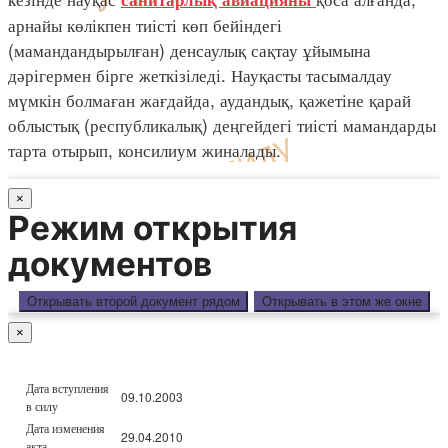
арнайы көлікпен тиісті көп бейіндегі
(мамандандырылған) денсаулық сақтау ұйымына
дәрігермен бірге жеткізіледі. Науқасты тасымалдау
мүмкін болмаған жағдайда, аудандық, қажетіне қарай
облыстық (республикалық) деңгейдегі тиісті мамандарды
тарта отырып, консилиум жиналады.
×
Режим открытия
документов
Открывать второй документ рядом
Открывать в этом же окне
×
Дата вступления
09.10.2003
в силу
Дата изменения
29.04.2010
акта