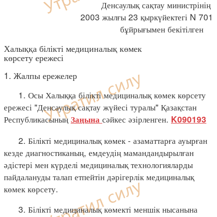
Денсаулық сақтау министрінің
2003 жылғы 23 қыркүйектегі N 701
бұйрығымен бекітілген
Халыққа білікті медициналық көмек
көрсету ережесі
1. Жалпы ережелер
1. Осы Халыққа білікті медициналық көмек көрсету
ережесі "Денсаулық сақтау жүйесі туралы" Қазақстан
Республикасының
сәйкес әзірленген.
Заңына
K090193
2. Білікті медициналық көмек - азаматтарға ауырған
кезде диагностиканың, емдеудің мамандандырылған
әдістері мен күрделі медициналық технологияларды
пайдалануды талап етпейтін дәрігерлік медициналық
көмек көрсету.
3. Білікті медициналық көмекті меншік нысанына