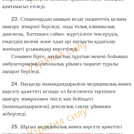
қамтамасыз етіледі.
23. Стационардан шыққан кезде пациенттің қолына
шығару эпикризі беріледі, онда толық клиникалық
диагнозы, Хаттамаға сәйкес жүргізілген тексерудің,
емдеудің көлемі және одан әрі науқасты қадағалау
жөніндегі ұсынымдар көрсетіледі.
Сонымен бірге, науқастың тұратын мекені бойынша
амбулаториялық-емханалық ұйымға пациент туралы
ақпарат беріледі.
24. Науқасқа мамандандырылған медициналық көмек
көрсету қажеттігі кезінде ол белгіленген тәртіппен
шығару эпикризімен тиісті көп бейіндегі
(мамандандырылған) денсаулық сақтау ұйымына
жіберіледі.
25. Шұғыл медициналық көмек көрсету қажеттігі
кезінде науқас
қоса алғанда,
санитарлық авиацияны