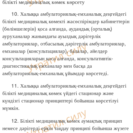
білікті медициналық көмек көрсету
10. Халыққа амбулаториялық-емханалық деңгейдегі
білікті медициналық көмекті жасөспірімдер кабинеттерін
(бөлімшелерін) қоса алғанда, аудандық (орталық)
ауруханалар жанындағы ауылдық дәрігерлік
амбулаториялар, отбасылық дәрігерлік амбулаториялар,
емханалар (консультациялар), балалар, әйелдер
консультацияларын қоса алғанда, консультативтік-
диагностикалық емханалар мен басқа да
амбулаториялық-емханалық ұйымдар көрсетеді.
11. Халыққа амбулаториялық-емханалық деңгейдегі
білікті медициналық көмек үйдегі стационар және
күндізгі стационар принциптері бойынша көрсетілуі
мүмкін.
12. Білікті медициналық көмек аумақтық принцип
немесе дәрігерді еркін таңдау принципі бойынша жүзеге