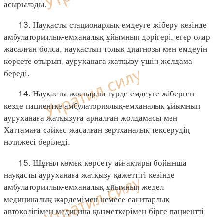
асырылады.
13. Науқасты стационарлық емдеуге жіберу кезінде
амбулаториялық-емханалық ұйымның дәрігері, егер олар
жасалған болса, науқастың толық диагнозы мен емдеуін
көрсете отырып, ауруханаға жатқызу үшін жолдама
береді.
14. Науқасты жоспарлы түрде емдеуге жіберген
кезде пациентке амбулаториялық-емханалық ұйымның
ауруханаға жатқызуға арналған жолдамасы мен
Хаттамаға сәйкес жасалған зертханалық тексерудің
нәтижесі беріледі.
15. Шұғыл көмек көрсету айғақтары бойынша
науқасты ауруханаға жатқызу қажеттігі кезінде
амбулаториялық-емханалық ұйымның жедел
медициналық жәрдемімен немесе санитарлық
автокөлігімен медицина қызметкерімен бірге пациентті