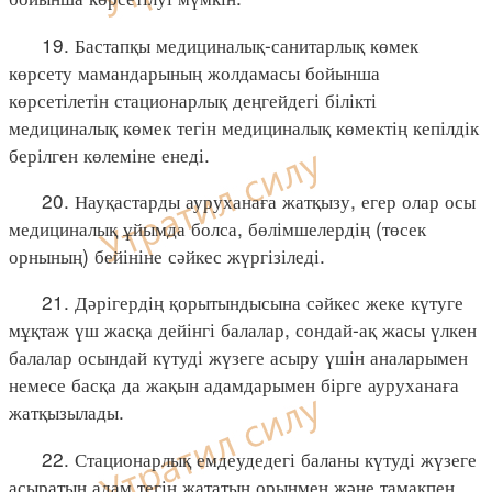
19. Бастапқы медициналық-санитарлық көмек
көрсету мамандарының жолдамасы бойынша
көрсетілетін стационарлық деңгейдегі білікті
медициналық көмек тегін медициналық көмектің кепілдік
берілген көлеміне енеді.
20. Науқастарды ауруханаға жатқызу, егер олар осы
медициналық ұйымда болса, бөлімшелердің (төсек
орнының) бейініне сәйкес жүргізіледі.
21. Дәрігердің қорытындысына сәйкес жеке күтуге
мұқтаж үш жасқа дейінгі балалар, сондай-ақ жасы үлкен
балалар осындай күтуді жүзеге асыру үшін аналарымен
немесе басқа да жақын адамдарымен бірге ауруханаға
жатқызылады.
22. Стационарлық емдеудедегі баланы күтуді жүзеге
асыратын адам тегін жататын орынмен және тамақпен