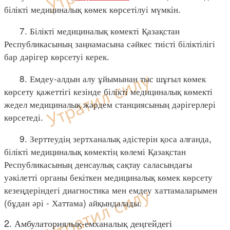
білікті медициналық көмек көрсетілуі мүмкін.
7. Білікті медициналық көмекті Қазақстан
Республикасының заңнамасына сәйкес тиісті біліктілігі
бар дәрігер көрсетуі керек.
8. Емдеу-алдын алу ұйымынан тыс шұғыл көмек
көрсету қажеттігі кезінде білікті медициналық көмекті
жедел медициналық жәрдем станциясының дәрігерлері
көрсетеді.
9. Зерттеудің зертханалық әдістерін қоса алғанда,
білікті медициналық көмектің көлемі Қазақстан
Республикасының денсаулық сақтау саласындағы
уәкілетті органы бекіткен медициналық көмек көрсету
кезеңдеріндегі диагностика мен емдеу хаттамаларымен
(бұдан әрі - Хаттама) айқындалады.
2. Амбулаториялық-емханалық деңгейдегі