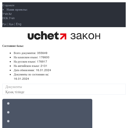
О проекте
Наши проекты:
Учёт.kz
ПОБ.Учёт
Рус
|
Қаз
|
Eng
Состояние базы:
Всего документов:
355649
На казахском языке:
176600
На русском языке:
176917
На английском языке:
2131
Дата обновления:
16.01.2024
Документы по состоянию на:
16.01.2024
Документы
Қазақ тілінде