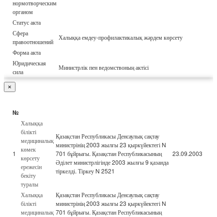
нормотворческим
органом
Статус акта
Сфера
Халыққа емдеу-профилактикалық жәрдем көрсету
правоотношений
Форма акта
Юридическая
Министрлік пен ведомствоның актісі
сила
×
№
Халыққа
білікті
Қазақстан Республикасы Денсаулық сақтау
медициналық
министрінің 2003 жылғы 23 қыркүйектегі N
көмек
1
701 бұйрығы. Қазақстан Республикасының
23.09.2003
көрсету
Әділет министрлігінде 2003 жылғы 9 қазанда
ережесін
тіркелді. Тіркеу N 2521
бекіту
туралы
Халыққа
Қазақстан Республикасы Денсаулық сақтау
білікті
министрінің 2003 жылғы 23 қыркүйектегі N
медициналық
701 бұйрығы. Қазақстан Республикасының