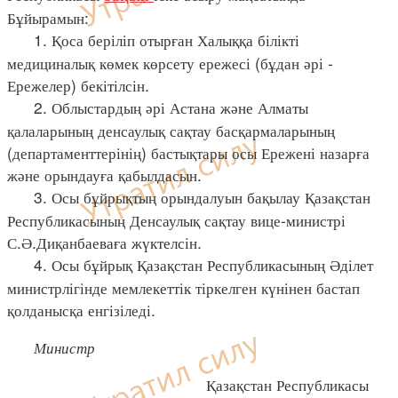
Бұйырамын:
1. Қоса беріліп отырған Халыққа білікті
медициналық көмек көрсету ережесі (бұдан әрі -
Ережелер) бекітілсін.
2. Облыстардың әрі Астана және Алматы
қалаларының денсаулық сақтау басқармаларының
(департаменттерінің) бастықтары осы Ережені назарға
және орындауға қабылдасын.
3. Осы бұйрықтың орындалуын бақылау Қазақстан
Республикасының Денсаулық сақтау вице-министрі
С.Ә.Диқанбаеваға жүктелсін.
4. Осы бұйрық Қазақстан Республикасының Әділет
министрлігінде мемлекеттік тіркелген күнінен бастап
қолданысқа енгізіледі.
Министр
Қазақстан Республикасы