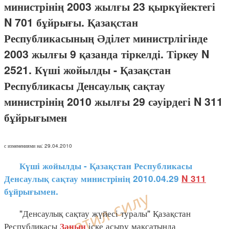
министрінің 2003 жылғы 23 қыркүйектегі
N 701 бұйрығы. Қазақстан
Республикасының Әділет министрлігінде
2003 жылғы 9 қазанда тіркелді. Тіркеу N
2521. Күші жойылды - Қазақстан
Республикасы Денсаулық сақтау
министрінің 2010 жылғы 29 сәуірдегі N 311
бұйрығымен
с изменениями на: 29.04.2010
Күші жойылды - Қазақстан Республикасы
Денсаулық сақтау министрінің 2010.04.29
N 311
бұйрығымен.
"Денсаулық сақтау жүйесі туралы" Қазақстан
Республикасы
іске асыру мақсатында
Заңын