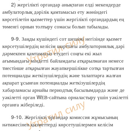
2) жергілікті органдар анықтаған елді мекендерде
амбулаторлық дәрілік қамтамасыз ету жөніндегі
көрсетілетін қызметтер үшін жергілікті органдардың ең
төменгі орнын толтыру сомасы болып табылады.
9-9. Заңды күшіндегі сот шешімі негізінде қызмет
көрсетушілердің келісім шарттағы амбулаториялық дәрі
дәрмекпен қамтамасыз етудегі соңғы екі жыл
ағымындағы міндетті байламдағы атқарылмаған немесе
тиестінше атқарылған жауапкершілікке сотқа тартылған
потенциалды жеткізушілердің және талаптарға жалған
ақпарат ұсынған потенциалды жеткізушілердің
хабарламасы арнайы периодтық басылымдарда және де
уәкілетті орган WЕВ-сайтына орналастыру үшін уәкілетті
органға жіберіледі.
9-10. Жергілікті органдар комиссия жұмысының
нәтижесінен қызметтерді көрсетушілермен келісім