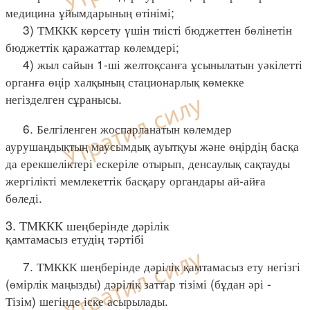
медицина ұйымдарының өтінімі;
3) ТМККК көрсету үшін тиісті бюджеттен бөлінетін
бюджеттік қаражаттар көлемдері;
4) жыл сайын 1-ші желтоқсанға ұсынылатын уәкілетті
органға өңір халқының стационарлық көмекке
негізделген сұранысы.
6. Белгіленген жоспарланатын көлемдер
аурушаңдықтың маусымдық ауытқуы және өңірдің басқа
да ерекшеліктері ескеріле отырып, денсаулық сақтауды
жергілікті мемлекеттік басқару органдары ай-айға
бөледі.
3. ТМККК шеңберінде дәрілік
қамтамасыз етудің тәртібі
7. ТМККК шеңберінде дәрілік қамтамасыз ету негізгі
(өмірлік маңызды) дәрілік заттар тізімі (бұдан әрі -
Тізім) шегінде іске асырылады.