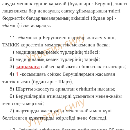
алуды меншік түріне қарамай (бұдан әрі - Беруші), тиісті
лицензиясы бар денсаулық сақтау ұйымдарының тиісті
бюджеттік бағдарламаларының әкімшісі (бұдан әрі -
Әкімші) іске асырады.
11. Әкімшілер Берушімен шарттар жасасу үшін,
ТМККК көрсететін мемлекеттік мекемеден басқа:
1) медициналық көмек түрлерінің тізбесі;
2) медициналық көмек түрлерінің тарифі;
3)
сәйкес қойылатын біліктілік талаптары;
заңнамаға
4)
-қосымшаға сәйкес Берушілермен жасалған
1
типтік нысан (бұдан әрі - Шарт);
5) Шартты жасасуға арналған өтініштің нысаны;
6) Берушілердің өтінімдерді ұсынатын мекен-жайы
мен соңғы мерзімі;
7) шарттарды жасасудың мекен-жайы мен күні
белгіленген құжаттарды әзірлейді және бекітеді.
12. Әкімшісі өтінімдер беруге дейін кемінде 20 күн