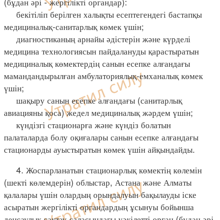
(бұдан әрі - жергілікті органдар):
бекітіліп берілген халықты есептегендегі бастапқы
медициналық-санитарлық көмек үшін;
диагностиканың арнайы әдістерін және күрделі
медицина технологиясын пайдалануды қарастыратын
медициналық көмектердің санын есепке алғандағы
мамандандырылған амбулаториялық-емханалық көмек
үшін;
шақыру санын есепке алғандағы (санитарлық
авиацияны қоса) жедел медициналық жәрдем үшін;
күндізгі стационарға және күндіз болатын
палаталарда болу оқиғалары санын есепке алғандағы
стационарды ауыстыратын көмек үшін айқындайды.
4. Жоспарланатын стационарлық көмектің көлемін
(шекті көлемдерін) облыстар, Астана және Алматы
қалалары үшін олардың орындалуын бақылауды іске
асыратын жергілікті органдардың ұсынуы бойынша
денсаулық сақтау саласындағы уәкілетті орган (бұдан әрі