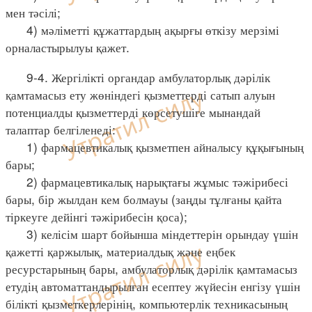
мен тәсілі;
4) мәліметті құжаттардың ақырғы өткізу мерзімі
орналастырылуы қажет.
9-4. Жергілікті органдар амбулаторлық дәрілік
қамтамасыз ету жөніндегі қызметтерді сатып алуын
потенциалды қызметтерді көрсетушіге мынандай
талаптар белгіленеді:
1) фармацевтикалық қызметпен айналысу құқығының
бары;
2) фармацевтикалық нарықтағы жұмыс тәжірибесі
бары, бір жылдан кем болмауы (заңды тұлғаны қайта
тіркеуге дейінгі тәжірибесін қоса);
3) келісім шарт бойынша міндеттерін орындау үшін
қажетті қаржылық, материалдық және еңбек
ресурстарының бары, амбулаторлық дәрілік қамтамасыз
етудің автоматтандырылған есептеу жүйесін енгізу үшін
білікті қызметкерлерінің, компьютерлік техникасының