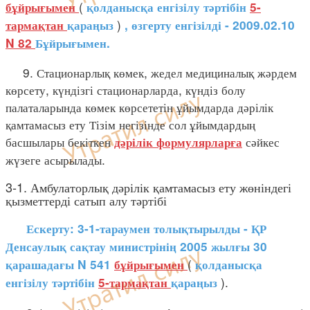
(
бұйрығымен
қолданысқа енгізілу тәртібін
5-
)
тармақтан
қараңыз
, өзгерту енгізілді - 2009.02.10
N 82
Бұйрығымен.
9. Стационарлық көмек, жедел медициналық жәрдем
көрсету, күндізгі стационарларда, күндіз болу
палаталарында көмек көрсететін ұйымдарда дәрілік
қамтамасыз ету Тізім негізінде сол ұйымдардың
басшылары бекіткен
сәйкес
дәрілік формулярларға
жүзеге асырылады.
3-1. Амбулаторлық дәрілік қамтамасыз ету жөніндегі
қызметтерді сатып алу тәртібі
Ескерту: 3-1-тараумен толықтырылды - ҚР
Денсаулық сақтау министрінің 2005 жылғы 30
(
қарашадағы N 541
бұйрығымен
қолданысқа
).
енгізілу тәртібін
5-тармақтан
қараңыз