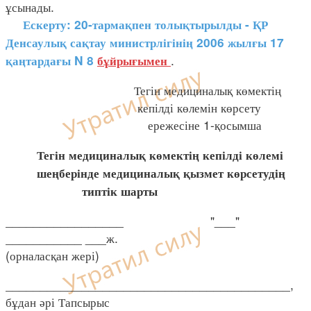
ұсынады.
Ескерту: 20-тармақпен толықтырылды - ҚР
Денсаулық сақтау министрлігінің 2006 жылғы 17
.
қаңтардағы N 8
бұйрығымен
Тегін медициналық көмектің
кепілді көлемін көрсету
ережесіне 1-қосымша
Тегін медициналық көмектің кепілді көлемі
шеңберінде медициналық қызмет көрсетудің
типтік шарты
_________________ "___"
___________ ___ж.
(орналасқан жері)
_________________________________________,
бұдан әрі Тапсырыс