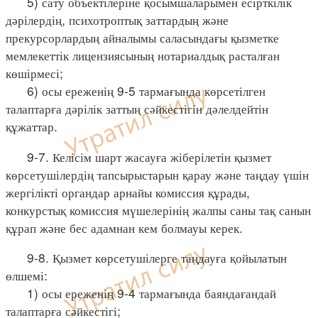
5) сату объектілеріне қосымшаларымен есірткілік
дәрілердің, психотроптық заттардың және
прекурсорлардың айналымы саласындағы қызметке
мемлекеттік лицензиясының нотариалдық расталған
көшірмесі;
6) осы ереженің 9-5 тармағында көрсетілген
талаптарға дәрілік заттың сәйкестігін дәлелдейтін
құжаттар.
9-7. Келісім шарт жасауға жіберілетін қызмет
көрсетушілердің тапсырыстарын қарау және таңдау үшін
жергілікті органдар арнайы комиссия құрады,
конкурстық комиссия мүшелерінің жалпы саны тақ санын
құрап және бес адамнан кем болмауы керек.
9-8. Қызмет көрсетушілерге таңдауға қойылатын
өлшемі:
1) осы ереженің 9-4 тармағында баяндағандай
талаптарға сәйкестігі;