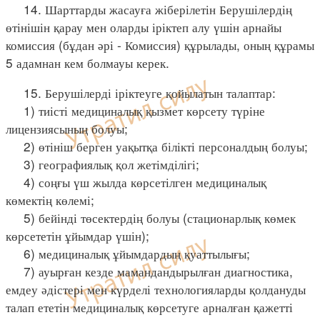
14. Шарттарды жасауға жіберілетін Берушілердің
өтінішін қарау мен оларды іріктеп алу үшін арнайы
комиссия (бұдан әрі - Комиссия) құрылады, оның құрамы
5 адамнан кем болмауы керек.
15. Берушілерді іріктеуге қойылатын талаптар:
1) тиісті медициналық қызмет көрсету түріне
лицензиясының болуы;
2) өтініш берген уақытқа білікті персоналдың болуы;
3) географиялық қол жетімділігі;
4) соңғы үш жылда көрсетілген медициналық
көмектің көлемі;
5) бейінді төсектердің болуы (стационарлық көмек
көрсететін ұйымдар үшін);
6) медициналық ұйымдардың қуаттылығы;
7) ауырған кезде мамандандырылған диагностика,
емдеу әдістері мен күрделі технологияларды қолдануды
талап ететін медициналық көрсетуге арналған қажетті