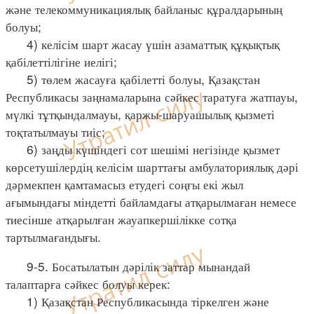
және телекоммуникациялық байланыс құралдарының
болуы;
4) келісім шарт жасау үшін азаматтық құқықтық
қабілеттілігіне иелігі;
5) төлем жасауға қабілетті болуы, Қазақстан
Республикасы заңнамаларына сәйкес таратуға жатпауы,
мүлкі тұтқындалмауы, қаржы-шаруашылық қызметі
тоқтатылмауы тиіс;
6) заңды күшіндегі сот шешімі негізінде қызмет
көрсетушілердің келісім шарттағы амбулаториялық дәрі
дәрмекпен қамтамасыз етудегі соңғы екі жыл
ағымындағы міндетті байламдағы атқарылмаған немесе
тиесінше атқарылған жауапкершілікке сотқа
тартылмағандығы.
9-5. Босатылатын дәрілік заттар мынандай
талаптарға сәйкес болуы керек:
1) Қазақстан Республикасында тіркелген және