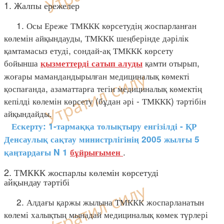
1. Жалпы ережелер
1. Осы Ереже ТМККК көрсетудің жоспарланған
көлемін айқындауды, ТМККК шеңберінде дәрілік
қамтамасыз етуді, сондай-ақ ТМККК көрсету
бойынша
қамти отырып,
қызметтерді сатып алуды
жоғары мамандандырылған медициналық көмекті
қоспағанда, азаматтарға тегін медициналық көмектің
кепілді көлемін көрсету (бұдан әрі - ТМККК) тәртібін
айқындайды.
Ескерту: 1-тармаққа толықтыру енгізілді - ҚР
Денсаулық сақтау министрлігінің 2005 жылғы 5
.
қаңтардағы N 1
бұйрығымен
2. ТМККК жоспарлы көлемін көрсетуді
айқындау тәртібі
2. Алдағы қаржы жылына ТМККК жоспарланатын
көлемі халықтың мынадай медициналық көмек түрлері