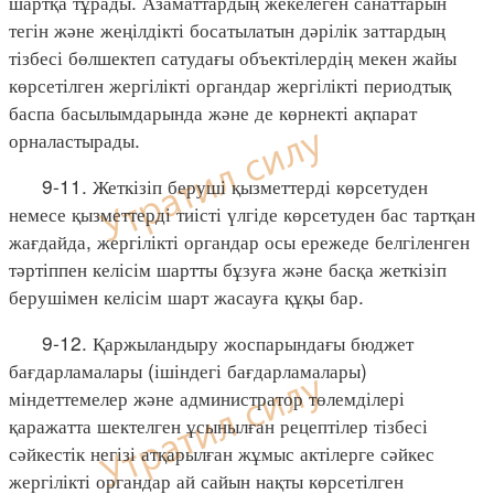
шартқа тұрады. Азаматтардың жекелеген санаттарын
тегін және жеңілдікті босатылатын дәрілік заттардың
тізбесі бөлшектеп сатудағы объектілердің мекен жайы
көрсетілген жергілікті органдар жергілікті периодтық
баспа басылымдарында және де көрнекті ақпарат
орналастырады.
9-11. Жеткізіп беруші қызметтерді көрсетуден
немесе қызметтерді тиісті үлгіде көрсетуден бас тартқан
жағдайда, жергілікті органдар осы ережеде белгіленген
тәртіппен келісім шартты бұзуға және басқа жеткізіп
берушімен келісім шарт жасауға құқы бар.
9-12. Қаржыландыру жоспарындағы бюджет
бағдарламалары (ішіндегі бағдарламалары)
міндеттемелер және администратор төлемділері
қаражатта шектелген ұсынылған рецептілер тізбесі
сәйкестік негізі атқарылған жұмыс актілерге сәйкес
жергілікті органдар ай сайын нақты көрсетілген