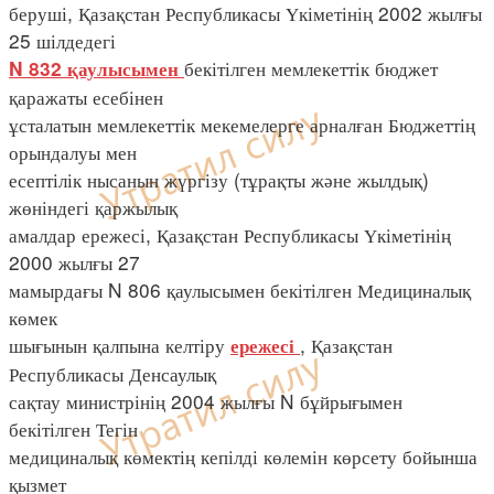
беруші, Қазақстан Республикасы Үкіметінің 2002 жылғы
25 шілдедегі
бекітілген мемлекеттік бюджет
N 832
қаулысымен
қаражаты есебінен
ұсталатын мемлекеттік мекемелерге арналған Бюджеттің
орындалуы мен
есептілік нысанын жүргізу (тұрақты және жылдық)
жөніндегі қаржылық
амалдар ережесі, Қазақстан Республикасы Үкіметінің
2000 жылғы 27
мамырдағы N 806 қаулысымен бекітілген Медициналық
көмек
шығынын қалпына келтіру
, Қазақстан
ережесі
Республикасы Денсаулық
сақтау министрінің 2004 жылғы N бұйрығымен
бекітілген Тегін
медициналық көмектің кепілді көлемін көрсету бойынша
қызмет