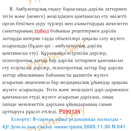
8. Амбулаторлық емдеу барысында дәрілік заттармен
тегін және (немесе) жеңілдікпен қамтамасыз ету өкілетті
орган бекіткен ауру түрлері мен азаматтардың жекелеген
санаттарының
бойынша рецептермен дәрілік
тізбесі
заттарды көтерме сауда объектілері арқылы сату жүзеге
асырылады (бұдан әрі - амбулаторлық дәрілік
қамтамасыз ету). Құрамында есірткілік дәрілер,
психотроптық заттар бар дәрілік заттармен қамтамасыз
ету есірткілік дәрілер, психотроптық заттар бар дәрілік
заттар айналымына байланысты қызметін жүзеге
асыратын лицензиясы бар медициналық ұйымдар арқылы
жүзеге асырылады. Тегін және жеңілдікті дәрі-дәрмекпен
қамтамасыз етуді жүзеге асыратын дәріхана, оның
ішінде мемлекеттік дәріхана ұйымдарының санын
арттыруға рұқсат етіледі.
P090134
Ескерту: 8-тармақ жаңа редакцияда жазылды -
ҚР Денсаулық сақтау министрінің 2005.11.30 N 541