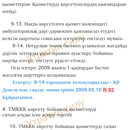
қызметтеріне Қызметтерді көрсетушілердің шығындарын
өтейді.
9-13. Нақты көрсетілген қызмет көлеміндегі
амбулаториялық дәрі-дәрмекпен қамтамасыз етудегі
келісім шарттағы сомасына өзгерістер енгізілуі мүмкін.
9-14. Неғұрлым төмен бағамен ұсынылған жағдайда
дәрілік заттарды ұқсастарымен ауыстыру бойынша
шартқа өзгеріс енгізуге рұқсат етіледі.
Осы өзгеріс 2009 жылғы 1 қаңтардан бастап
жасалған шарттарға қолданылады.
Ескерту: 9-14-тармақпен толықтырылды - ҚР
Денсаулық сақтау министрінің 2009.02.10
N 82
Бұйрығымен.
4. ТМККК көрсету бойынша қызметтерді
сатып алуды іске асыру тәртібі
10. ТМККК көрсету бойынша қызметтерді сатып