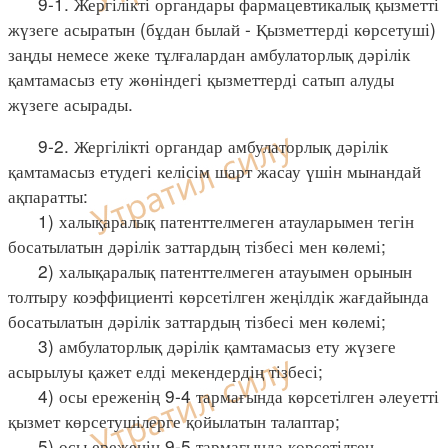
9-1. Жергілікті органдары фармацевтикалық қызметті
жүзеге асыратын (бұдан былай - Қызметтерді көрсетуші)
заңды немесе жеке тұлғалардан амбулаторлық дәрілік
қамтамасыз ету жөніндегі қызметтерді сатып алуды
жүзеге асырады.
9-2. Жергілікті органдар амбулаторлық дәрілік
қамтамасыз етудегі келісім шарт жасау үшін мынандай
ақпаратты:
1) халықаралық патенттелмеген атауларымен тегін
босатылатын дәрілік заттардың тізбесі мен көлемі;
2) халықаралық патенттелмеген атауымен орынын
толтыру коэффициенті көрсетілген жеңілдік жағдайында
босатылатын дәрілік заттардың тізбесі мен көлемі;
3) амбулаторлық дәрілік қамтамасыз ету жүзеге
асырылуы қажет елді мекендердің тізбесі;
4) осы ереженің 9-4 тармағында көрсетілген әлеуетті
қызмет көрсетушілерге қойылатын талаптар;
5) осы ереженің 9-5 тармағында көрсетілген