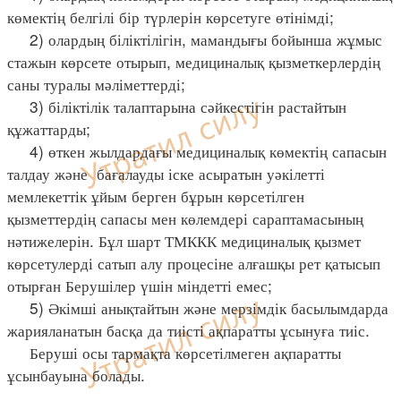
көмектің белгілі бір түрлерін көрсетуге өтінімді;
2) олардың біліктілігін, мамандығы бойынша жұмыс
стажын көрсете отырып, медициналық қызметкерлердің
саны туралы мәліметтерді;
3) біліктілік талаптарына сәйкестігін растайтын
құжаттарды;
4) өткен жылдардағы медициналық көмектің сапасын
талдау және бағалауды іске асыратын уәкілетті
мемлекеттік ұйым берген бұрын көрсетілген
қызметтердің сапасы мен көлемдері сараптамасының
нәтижелерін. Бұл шарт ТМККК медициналық қызмет
көрсетулерді сатып алу процесіне алғашқы рет қатысып
отырған Берушілер үшін міндетті емес;
5) Әкімші анықтайтын және мерзімдік басылымдарда
жарияланатын басқа да тиісті ақпаратты ұсынуға тиіс.
Беруші осы тармақта көрсетілмеген ақпаратты
ұсынбауына болады.