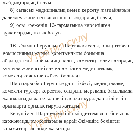
жабдықтардың болуы;
8) сапасыз медициналық көмек көрсету жағдайларын
дәлелдеу және негізделген шағымдардың болуы;
9) осы Ереженің 13-тармағында көрсетілген
құжаттардың толық болуы.
16. Әкімші Берушімен Шарт жасасады, оның тізбесі
Комиссияның жұмыс қорытындысы бойынша
айқындалған және медициналық көмектің көлемі олардың
қуатына және өтінімде көрсетілген медициналық
көмектің көлеміне сәйкес бөлінеді.
Шарттары бар Берушілердің тізбесі, медициналық
көмектің түрлері көрсетіле отырып, мерзімдік басылымда
жарияланады және көрнекі насихат құралдары ілінетін
орындарға орналастыруға жатады.
Берушімен Шарт Әкімшінің міндеттемелері бойынша
қаржыландыру жоспарына қарай Әкімшіге бөлінген
қаражаттар шегінде жасалады.