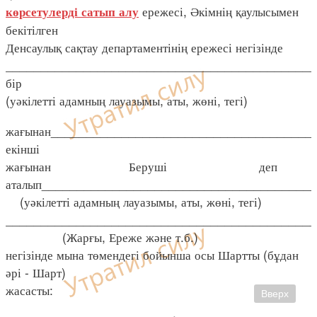
ережесі, Әкімнің қаулысымен
көрсетулерді сатып алу
бекітілген
Денсаулық сақтау департаментінің ережесі негізінде
____________________________________________
бір
(уәкілетті адамның лауазымы, аты, жөні, тегі)
жағынан_____________________________________
екінші
жағынан Беруші деп
аталып_______________________________________
(уәкілетті адамның лауазымы, аты, жөні, тегі)
____________________________________________
(Жарғы, Ереже және т.б.)
негізінде мына төмендегі бойынша осы Шартты (бұдан
әрі - Шарт)
жасасты:
Вверх