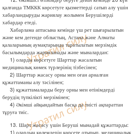
қалғанда ТМККК көрсетуге қызметтерді сатып алу үшін
хабарландыруды жариялау жолымен Берушілерді
хабардар етеді.
Хабарлама аптасына кемінде үш рет шығарылатын
және кем дегенде облыстың, Астана және Алматы
қалаларының аумақтарында таратылатын мерзімдік
басылымдарда жарияланады және мыналардан:
1) оларды көрсетуге Шарттар жасалатын
медициналық көмек түрлерінің тізбесінен;
2) Шарттар жасасу орны мен оған арналған
құжаттаманы алу тәсілінен;
3) құжаттамаларды беру орны мен өтінімдерді
берудің түпкілікті мерзімінен;
4) Әкімші айқындайтын басқа да тиісті ақпараттан
тұруға тиіс.
13. Шарт жасасу үшін Беруші мынадай құжаттарды:
1) олардың көлемдерін көрсете отырып, медициналық