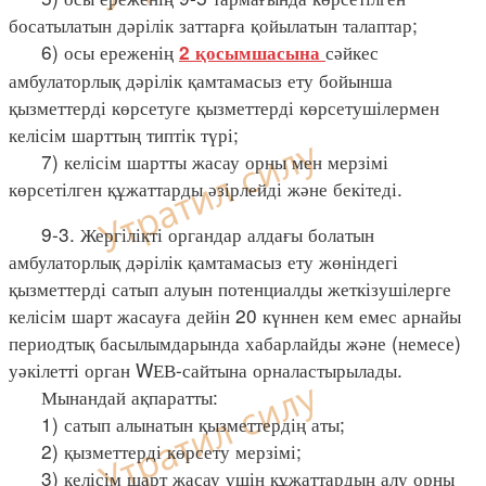
босатылатын дәрілік заттарға қойылатын талаптар;
6) осы ереженің
сәйкес
2 қосымшасына
амбулаторлық дәрілік қамтамасыз ету бойынша
қызметтерді көрсетуге қызметтерді көрсетушілермен
келісім шарттың типтік түрі;
7) келісім шартты жасау орны мен мерзімі
көрсетілген құжаттарды әзірлейді және бекітеді.
9-3. Жергілікті органдар алдағы болатын
амбулаторлық дәрілік қамтамасыз ету жөніндегі
қызметтерді сатып алуын потенциалды жеткізушілерге
келісім шарт жасауға дейін 20 күннен кем емес арнайы
периодтық басылымдарында хабарлайды және (немесе)
уәкілетті орган WЕВ-сайтына орналастырылады.
Мынандай ақпаратты:
1) сатып алынатын қызметтердің аты;
2) қызметтерді көрсету мерзімі;
3) келісім шарт жасау үшін құжаттардың алу орны