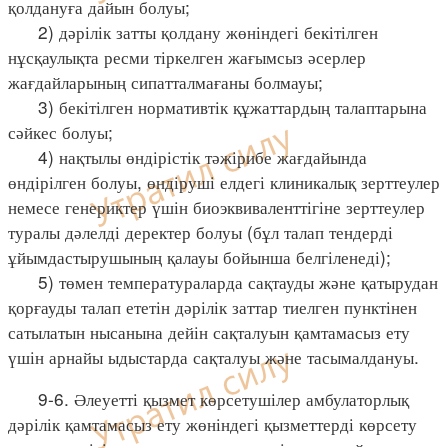
қолдануға дайын болуы;
2) дәрілік затты қолдану жөніндегі бекітілген
нұсқаулықта ресми тіркелген жағымсыз әсерлер
жағдайларының сипатталмағаны болмауы;
3) бекітілген нормативтік құжаттардың талаптарына
сәйкес болуы;
4) нақтылы өндірістік тәжірибе жағдайында
өндірілген болуы, өндіруші елдегі клиникалық зерттеулер
немесе генериктер үшін биоэквиваленттігіне зерттеулер
туралы дәлелді деректер болуы (бұл талап тендерді
ұйымдастырушының қалауы бойынша белгіленеді);
5) төмен температураларда сақтауды және қатырудан
қорғауды талап ететін дәрілік заттар тиелген пунктінен
сатылатын нысанына дейін сақталуын қамтамасыз ету
үшін арнайы ыдыстарда сақталуы және тасымалдануы.
9-6. Әлеуетті қызмет көрсетушілер амбулаторлық
дәрілік қамтамасыз ету жөніндегі қызметтерді көрсету