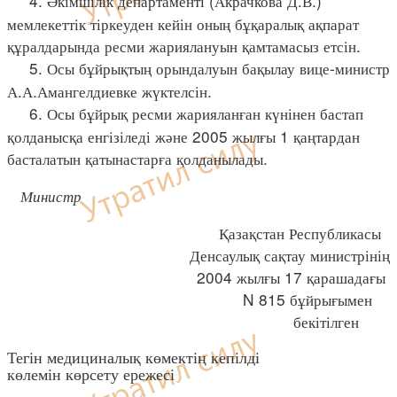
4. Әкімшілік департаменті (Акрачкова Д.В.)
мемлекеттік тіркеуден кейін оның бұқаралық ақпарат
құралдарында ресми жариялануын қамтамасыз етсін.
5. Осы бұйрықтың орындалуын бақылау вице-министр
А.А.Амангелдиевке жүктелсін.
6. Осы бұйрық ресми жарияланған күнінен бастап
қолданысқа енгізіледі және 2005 жылғы 1 қаңтардан
басталатын қатынастарға қолданылады.
Министр
Қазақстан Республикасы
Денсаулық сақтау министрінің
2004 жылғы 17 қарашадағы
N 815 бұйрығымен
бекітілген
Тегін медициналық көмектің кепілді
көлемін көрсету ережесі