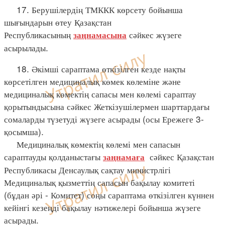
17. Берушілердің ТМККК көрсету бойынша
шығындарын өтеу Қазақстан
Республикасының
сәйкес жүзеге
заңнамасына
асырылады.
18. Әкімші сараптама өткізілген кезде нақты
көрсетілген медициналық көмек көлеміне және
медициналық көмектің сапасы мен көлемі сараптау
қорытындысына сәйкес Жеткізушілермен шарттардағы
сомаларды түзетуді жүзеге асырады (осы Ережеге 3-
қосымша).
Медициналық көмектің көлемі мен сапасын
сараптауды қолданыстағы
сәйкес Қазақстан
заңнамаға
Республикасы Денсаулық сақтау министрлігі
Медициналық қызметтің сапасын бақылау комитеті
(бұдан әрі - Комитет) соңы сараптама өткізілген күннен
кейінгі кезеңді бақылау нәтижелері бойынша жүзеге
асырады.