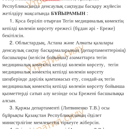
Республикасында денсаулық сақтауды басқару жүйесін
жетілдіру мақсатында
:
БҰЙЫРАМЫН
1. Қоса беріліп отырған Тегін медициналық көмектің
кепілді көлемін көрсету ережесі (бұдан әрі - Ереже)
бекітілсін.
2. Облыстардың, Астана және Алматы қалалары
денсаулық сақтау басқармаларының (департаменттерінің)
басшылары (келісім бойынша) азаматтарға тегін
медициналық көмектің кепілді көлемін көрсету, тегін
медициналық көмектің кепілді көлемін көрсету
шеңберінде дәрілік қамтамасыз ету, сондай-ақ тегін
медициналық көмектің кепілді көлемін көрсету бойынша
қызметтерді сатып алу кезінде осы Ережені басшылыққа
алсын.
3. Қаржы департаменті (Литвиненко Т.В.) осы
бұйрықты Қазақстан Республикасының Әділет
министрлігіне мемлекеттік тіркеуге жіберсін.