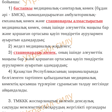
бойынша:
1)
медициналық-санитарлық көмек (бұдан
бастапқы
әрі - БМСК), мамандандырылған амбулаториялық-
емханалық көмек және
стационарды алмастыратын
медициналық көмек, оның ішінде әлеуметтік маңызы бар
және қоршаған ортасына қауіп төндіретін аурулармен
ауыратын адамдардың;
2) жедел медициналық жәрдемге;
3)
, оның ішінде әлеуметтік
стационарлық көмек
маңызы бар және қоршаған ортасына қауіп төндіретін
аурулармен ауыратын адамдардың;
4) Қазақстан Республикасының заңнамаларында
белгіленген тәртіппен қабылданатын медициналық
көмектің қосымша түрлеріне сұранысын талдау негізінде
айқындалады.
3. ТМККК жоспарланатын көлемін денсаулық
сақтауды мемлекеттік басқарудың жергілікті органдары