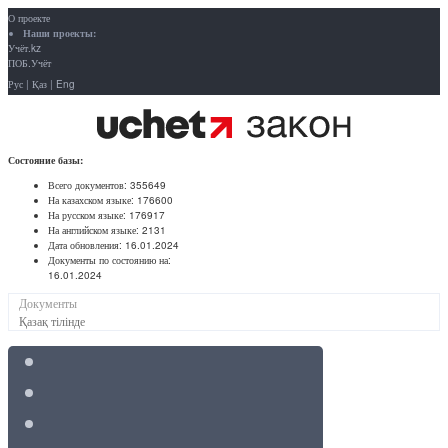
О проекте
Наши проекты:
Учёт.kz
ПОБ.Учёт
Рус
|
Қаз
|
Eng
Состояние базы:
Всего документов:
355649
На казахском языке:
176600
На русском языке:
176917
На английском языке:
2131
Дата обновления:
16.01.2024
Документы по состоянию на:
16.01.2024
Документы
Қазақ тілінде