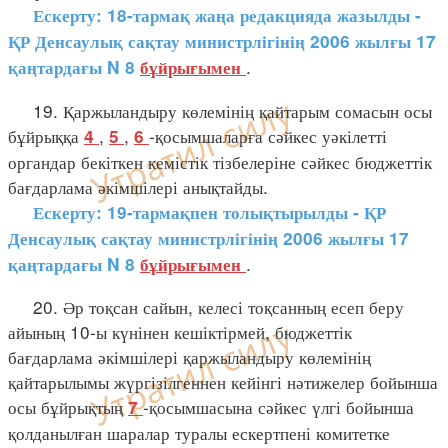
Ескерту: 18-тармақ жаңа редакцияда жазылды -
ҚР Денсаулық сақтау министрлігінің 2006 жылғы 17
.
қаңтардағы N 8
бұйрығымен
19. Қаржыландыру көлемінің қайтарым сомасын осы
бұйрыққа
,
,
-қосымшаларға сәйкес уәкілетті
4
5
6
органдар бекіткен кемістік тізбелеріне сәйкес бюджеттік
бағдарлама әкімшілері анықтайды.
Ескерту: 19-тармақпен толықтырылды - ҚР
Денсаулық сақтау министрлігінің 2006 жылғы 17
.
қаңтардағы N 8
бұйрығымен
20. Әр тоқсан сайын, келесі тоқсанның есеп беру
айының 10-ы күнінен кешіктірмей, бюджеттік
бағдарлама әкімшілері қаржыландыру көлемінің
қайтарылымы жүргізілгеннен кейінгі нәтижелер бойынша
осы бұйрықтың
-қосымшасына сәйкес үлгі бойынша
7
қолданылған шаралар туралы ескертпені комитетке