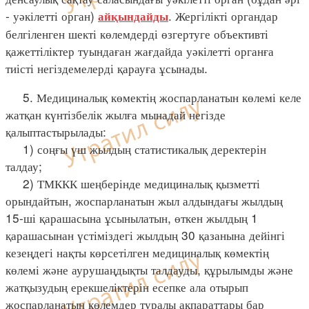
- уәкілетті орган)
. Жергілікті органдар
айқындайды
белгіленген шекті көлемдерді өзгертуге объективті
қажеттіліктер туындаған жағдайда уәкілетті органға
тиісті негіздемелерді қарауға ұсынады.
5. Медициналық көмектің жоспарланатын көлемі келе
жатқан күнтізбелік жылға мынадай негізде
қалыптастырылады:
1) соңғы үш жылдың статистикалық деректерін
талдау;
2) ТМККК шеңберінде медициналық қызметті
орындайтын, жоспарланатын жыл алдындағы жылдың
15-ші қарашасына ұсынылатын, өткен жылдың 1
қарашасынан үстіміздегі жылдың 30 қазанына дейінгі
кезеңдегі нақты көрсетілген медициналық көмектің
көлемі және аурушаңдықты талдауды, құрылымды және
жатқызудың ерекшеліктерін есепке ала отырып
жоспарланатын көлемдер туралы ақпараттары бар