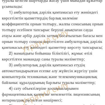
туралы келісім шарттарды жасау үшін мынадай құжаттар
ұсынылады:
1) амбулаторлық дәрілік қамтамасыз ету жөніндегі
көрсетілетін қызметтердің барлық көлеміне
коэффициенттік орнын толтыру, жалпы сомасының орнын
толтыру есебінен тапсырыс беруші анықтаған сауда
атауы және әрбір дәрілік заттың босатылатын бағасы мен
орнын толтыру сомасы көрсетілген амбулаторлық дәрілік
қамтамасыз ету жөніндегі қызметтер көрсету тапсырысы;
2) мамандығы бойынша біліктілігі, жұмыс өтілі
көрсетілген мамандар саны туралы мәліметтер;
3) амбулаторлық дәрілік қамтамасыз етудің
автоматтандырылған есепке алу жүйесін жүргізу үшін
компьютерлік техниканың және телекоммуникациялық
байланыс құралдарының барлығы туралы мәліметтер;
4) сату объектілеріне қосымшаларымен
фармацевтикалық қызметке мемлекеттік лицензиясының
нотариалдық расталған көшірмесі;