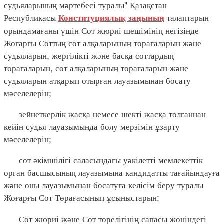
судьяларының мәртебесі туралы" Қазақстан
Республикасы
талаптарын
Конституциялық заңының
орындамағаны үшін Сот жюриі шешімінің негізінде
Жоғарғы Соттың сот алқаларының төрағаларын және
судьяларын, жергілікті және басқа соттардың
төрағаларын, сот алқаларының төрағаларын және
судьяларын атқарып отырған лауазымынан босату
мәселелерін;
зейнеткерлік жасқа немесе шекті жасқа толғаннан
кейін судья лауазымында болу мерзімін ұзарту
мәселелерін;
сот әкімшілігі саласындағы уәкілетті мемлекеттік
орган басшысының лауазымына кандидатты тағайындауға
және оны лауазымынан босатуға келісім беру туралы
Жоғарғы Сот Төрағасының ұсыныстарын;
Сот жюриі және Сот төрелігінің сапасы жөніндегі