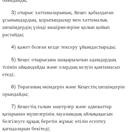
3) отырыс хаттамаларының, Кеңес қабылдаған
ұсынымдардың, қорытындылар мен хаттамалық
шешімдердің үзінді көшірмелеріне қолын қойып
растайды;
4) қажет болған кезде тексеру ұйымдастырады;
5) Кеңес отырысына шақырылатын адамдардың
тізімін айқындайды және олардың келуін қамтамасыз
етеді;
6) Төрағаның өкімдерін және Кеңестің шешімдерін
орындайды;
7) Кеңестің ғалым заңгерлер және адвокаттар
қатарынан мүшелерінің лауазымдық айлықақысын
белгілеуге құқық беретін жұмыс өтілін есептеу
қағидаларын бекітеді;