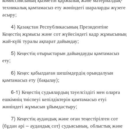
техникалық қамтамасыз ету жөніндегі шараларды жүзеге
асыру;
4) Қазақстан Республикасының Президентіне
Кеңестің жұмысы және сот жүйесіндегі кадр жұмысының
жай-күйі туралы ақпарат дайындау;
5) Кеңестің отырыстарын дайындауды қамтамасыз
ету;
6) Кеңес қабылдаған шешімдердің орындалуын
қамтамасыз ету (бақылау);
6-1) Кеңестің судьялардың тәуелсіздігі мен оларға
ешкімнің тиіспеуі кепілдіктерін қамтамасыз етуі
жөніндегі жұмысын ұйымдастыру;
7) Кеңестің аудандық және оған теңестірілген сот
(бұдан әрі – аудандық сот) судьясының, облыстық және