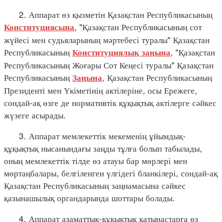
2. Аппарат өз қызметін Қазақстан Республикасының
, "Қазақстан Республикасының сот
Конституциясына
жүйесі мен судьяларының мәртебесі туралы" Қазақстан
Республикасының
, "Қазақстан
Конституциялық заңына
Республикасының Жоғары Сот Кеңесі туралы" Қазақстан
Республикасының
, Қазақстан Республикасының
Заңына
Президенті мен Үкіметінің актілеріне, осы Ережеге,
сондай-ақ өзге де нормативтік құқықтық актілерге сәйкес
жүзеге асырады.
3. Аппарат мемлекеттік мекеменің ұйымдық-
құқықтық нысанындағы заңды тұлға болып табылады,
оның мемлекеттік тілде өз атауы бар мөрлері мен
мөртаңбалары, белгіленген үлгідегі бланкілері, сондай-ақ
Қазақстан Республикасының заңнамасына сәйкес
қазынашылық органдарында шоттары болады.
4. Аппарат азаматтық-құқықтық қатынастарға өз