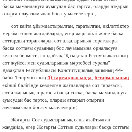
басқа мамандануға ауысудан бас тартса, оларды атқарып
отырған лауазымынан босату мәселелерін;
сот қайта ұйымдастырылған, таратылған, өкілеттіктер
мерзімі өткен жағдайларда, егер жергілікті және басқа
соттардың төрағалары, сот алқаларының төрағалары
басқа соттағы судьяның бос лауазымына орналасуға
келісім бермесе, сондай-ақ "Қазақстан Республикасының
сот жүйесі мен судьяларының мәртебесі туралы"
Қазақстан Республикасы Конституциялық заңының 44-
бабы 1-тармағының
,
4) тармақшасында
5-тармағының
екінші бөлігінде көзделген жағдайларда сот төрағасы,
сот алқасының төрағасы басқа сотқа, басқа мамандануға
ауысудан бас тартса, оларды атқарып отырған
лауазымынан босату мәселелерін;
Жоғарғы Сот судьяларының саны азайтылған
жағдайда, егер Жоғарғы Соттың судьялары басқа соттағы