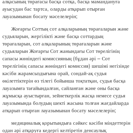
алқасының төрағасы басқа сотқа, басқа мамандануға
ауысудан бас тартса, оларды атқарып отырған
лауазымынан босату мәселелерін;
Жоғарғы Соттың сот алқаларының төрағаларын және
судьяларын, жергілікті және басқа соттардың
төрағаларын, сот алқаларының төрағаларын және
судьяларын Жоғарғы Сот жанындағы Сот төрелігінің
сапасы жөніндегі комиссияның (бұдан әрі – Сот
төрелігінің сапасы жөніндегі комиссия) шешімі негізінде
кәсіби жарамсыздығына орай, сондай-ақ судья
өкілеттіктерін өз тілегі бойынша тоқтатқан, судья басқа
лауазымға тағайындалған, сайланған және оны басқа
жұмысқа ауыстырған, зейнеткерлік жасқа немесе судья
лауазымында болудың шекті жасына толған жағдайларда
атқарып отырған лауазымынан босату мәселелерін;
медициналық қорытындыға сәйкес кәсіби міндеттерін
одан әрі атқаруға кедергі келтіретін денсаулық