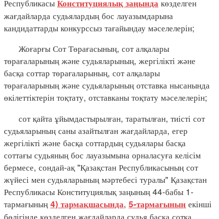
Республикасы
көзделген
Конституциялық заңында
жағдайларда судьялардың бос лауазымдарына
кандидаттарды конкурссыз тағайындау мәселелерін;
Жоғарғы Сот Төрағасының, сот алқалары
төрағаларының және судьяларының, жергілікті және
басқа соттар төрағаларының, сот алқалары
төрағаларының және судьяларының отставка нысанында
өкілеттіктерін тоқтату, отставканы тоқтату мәселелерін;
сот қайта ұйымдастырылған, таратылған, тиісті сот
судьяларының саны азайтылған жағдайларда, егер
жергілікті және басқа соттардың судьялары басқа
соттағы судьяның бос лауазымына орналасуға келісім
бермесе, сондай-ақ "Қазақстан Республикасының сот
жүйесі мен судьяларының мәртебесі туралы" Қазақстан
Республикасы Конституциялық заңының 44-бабы 1-
тармағының
,
екінші
4) тармақшасында
5-тармағының
бөлігінде көзделген жағдайларда судья басқа сотқа,