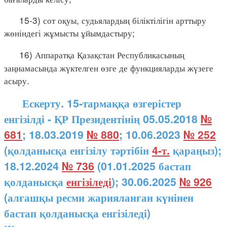
15-3) сот оқуы, судьялардың біліктілігін арттыру
жөніндегі жұмысты ұйымдастыру;
16) Аппаратқа Қазақстан Республикасының
заңнамасында жүктелген өзге де функцияларды жүзеге
асыру.
Ескерту. 15-тармаққа өзгерістер
енгізілді - ҚР Президентінің 05.05.2018
№
681
; 18.03.2019
№ 880
; 10.06.2023
№ 252
(қолданысқа енгізілу тәртібін
4-т.
қараңыз);
18.12.2024
№ 736
(01.01.2025 бастап
қолданысқа
енгізіледі
); 30.06.2025
№ 926
(алғашқы ресми жарияланған күнінен
бастап қолданысқа енгізіледі)