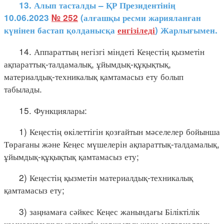
13. Алып тасталды – ҚР Президентінің
10.06.2023
№ 252
(алғашқы ресми жарияланған
күнінен бастап қолданысқа
енгізіледі
) Жарлығымен.
14. Аппараттың негізгі міндеті Кеңестің қызметін
ақпараттық-талдамалық, ұйымдық-құқықтық,
материалдық-техникалық қамтамасыз ету болып
табылады.
15. Функциялары:
1) Кеңестің өкілеттігін қозғайтын мәселелер бойынша
Төрағаны және Кеңес мүшелерін ақпараттық-талдамалық,
ұйымдық-құқықтық қамтамасыз ету;
2) Кеңестің қызметін материалдық-техникалық
қамтамасыз ету;
3) заңнамаға сәйкес Кеңес жанындағы Біліктілік
комиссиясының қызметін қаржылық және материалдық-