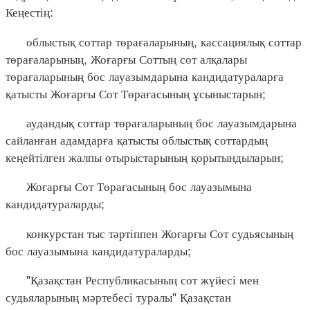
Кеңестің:
облыстық соттар төрағаларының, кассациялық соттар
төрағаларының, Жоғарғы Соттың сот алқалары
төрағаларының бос лауазымдарына кандидатураларға
қатысты Жоғарғы Сот Төрағасының ұсыныстарын;
аудандық соттар төрағаларының бос лауазымдарына
сайланған адамдарға қатысты облыстық соттардың
кеңейтілген жалпы отырыстарының қорытындыларын;
Жоғарғы Сот Төрағасының бос лауазымына
кандидатураларды;
конкурстан тыс тәртіппен Жоғарғы Сот судьясының
бос лауазымына кандидатураларды;
"Қазақстан Республикасының сот жүйесі мен
судьяларының мәртебесі туралы" Қазақстан