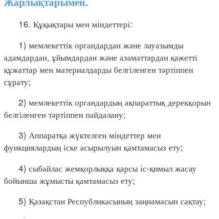
Жарлықтарымен.
16. Құқықтары мен міндеттері:
1) мемлекеттік органдардан және лауазымды
адамдардан, ұйымдардан және азаматтардан қажетті
құжаттар мен материалдарды белгіленген тәртіппен
сұрату;
2) мемлекеттік органдардың ақпараттық дерекқорын
белгіленген тәртіппен пайдалану;
3) Аппаратқа жүктелген міндеттер мен
функциялардың іске асырылуын қамтамасыз ету;
4) сыбайлас жемқорлыққа қарсы іс-қимыл жасау
бойынша жұмысты қамтамасыз ету;
5) Қазақстан Республикасының заңнамасын сақтау;