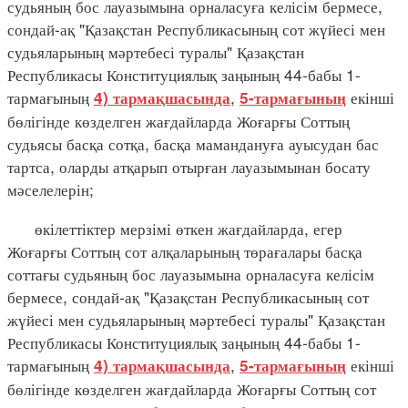
судьяның бос лауазымына орналасуға келісім бермесе,
сондай-ақ "Қазақстан Республикасының сот жүйесі мен
судьяларының мәртебесі туралы" Қазақстан
Республикасы Конституциялық заңының 44-бабы 1-
тармағының
,
екінші
4) тармақшасында
5-тармағының
бөлігінде көзделген жағдайларда Жоғарғы Соттың
судьясы басқа сотқа, басқа мамандануға ауысудан бас
тартса, оларды атқарып отырған лауазымынан босату
мәселелерін;
өкілеттіктер мерзімі өткен жағдайларда, егер
Жоғарғы Соттың сот алқаларының төрағалары басқа
соттағы судьяның бос лауазымына орналасуға келісім
бермесе, сондай-ақ "Қазақстан Республикасының сот
жүйесі мен судьяларының мәртебесі туралы" Қазақстан
Республикасы Конституциялық заңының 44-бабы 1-
тармағының
,
екінші
4) тармақшасында
5-тармағының
бөлігінде көзделген жағдайларда Жоғарғы Соттың сот