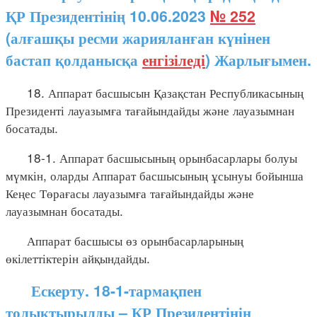
ҚР Президентінің 10.06.2023
№ 252
(алғашқы ресми жарияланған күнінен
бастап қолданысқа
енгізіледі
) Жарлығымен.
18. Аппарат басшысын Қазақстан Республикасының
Президенті лауазымға тағайындайды және лауазымнан
босатады.
18-1. Аппарат басшысының орынбасарлары болуы
мүмкін, оларды Аппарат басшысының ұсынуы бойынша
Кеңес Төрағасы лауазымға тағайындайды және
лауазымнан босатады.
Аппарат басшысы өз орынбасарларының
өкілеттіктерін айқындайды.
Ескерту. 18-1-тармақпен
толықтырылды – ҚР Президентінің