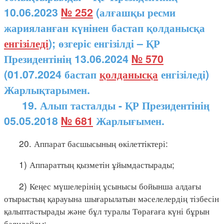
10.06.2023
№ 252
(алғашқы ресми
жарияланған күнінен бастап қолданысқа
енгізіледі
); өзгеріс енгізілді – ҚР
Президентінің 13.06.2024
№ 570
(01.07.2024 бастап
қолданысқа
енгізіледі)
Жарлықтарымен.
19. Алып тасталды - ҚР Президентінің
05.05.2018
№ 681
Жарлығымен.
20. Аппарат басшысының өкілеттіктері:
1) Аппараттың қызметін ұйымдастырады;
2) Кеңес мүшелерінің ұсынысы бойынша алдағы
отырыстың қарауына шығарылатын мәселелердің тізбесін
қалыптастырады және бұл туралы Төрағаға күні бұрын
баяндайды;