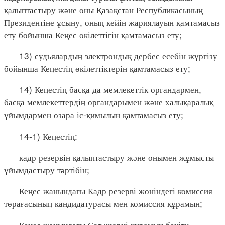
қалыптастыру және оны Қазақстан Республикасының
Президентіне ұсыну, оның кейін жариялауын қамтамасыз
ету бойынша Кеңес өкілеттігін қамтамасыз ету;
13) судьялардың электрондық дербес есебін жүргізу
бойынша Кеңестің өкілеттіктерін қамтамасыз ету;
14) Кеңестің басқа да мемлекеттік органдармен,
басқа мемлекеттердің органдарымен және халықаралық
ұйымдармен өзара іс-қимылын қамтамасыз ету;
14-1) Кеңестің:
кадр резервін қалыптастыру және онымен жұмысты
ұйымдастыру тәртібін;
Кеңес жанындағы Кадр резерві жөніндегі комиссия
төрағасының кандидатурасы мен комиссия құрамын;
Кеңес жанындағы Сот жюриі құрамын бекіту