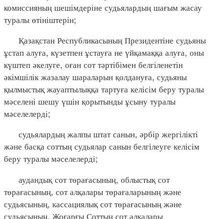
комиссияның шешімдеріне судьялардың шағым жасау
туралы өтініштерін;
Қазақстан Республикасының Президентіне судьяны
ұстап алуға, күзетпен ұстауға не үйқамаққа алуға, оны
күштеп әкелуге, оған сот тәртібімен белгіленетін
әкімшілік жазалау шараларын қолдануға, судьяны
қылмыстық жауаптылыққа тартуға келісім беру туралы
мәселені шешу үшін қорытынды ұсыну туралы
мәселелерді;
судьялардың жалпы штат санын, әрбір жергілікті
және басқа соттың судьялар санын белгілеуге келісім
беру туралы мәселелерді;
аудандық сот төрағасының, облыстық сот
төрағасының, сот алқалары төрағаларының және
судьясының, кассациялық сот төрағасының және
судьясының, Жоғарғы Соттың сот алқалары