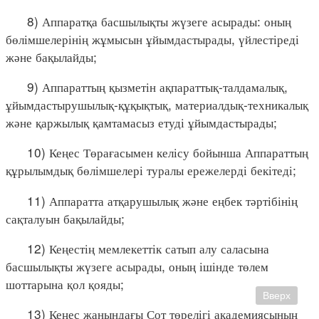
8) Аппаратқа басшылықты жүзеге асырады: оның
бөлімшелерінің жұмысын ұйымдастырады, үйлестіреді
және бақылайды;
9) Аппараттың қызметін ақпараттық-талдамалық,
ұйымдастырушылық-құқықтық, материалдық-техникалық
және қаржылық қамтамасыз етуді ұйымдастырады;
10) Кеңес Төрағасымен келісу бойынша Аппараттың
құрылымдық бөлімшелері туралы ережелерді бекітеді;
11) Аппаратта атқарушылық және еңбек тәртібінің
сақталуын бақылайды;
12) Кеңестің мемлекеттік сатып алу саласына
басшылықты жүзеге асырады, оның ішінде төлем
шоттарына қол қояды;
Вверх
13) Кеңес жанындағы Сот төрелігі академиясының