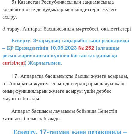
6) Қазақстан Республикасының заңнамасында
көзделген өзге де құқықтар мен міндеттерді жүзеге
асыру.
3-тарау. Аппарат басшысының мәртебесі, өкілеттіктері
Ескерту. 3-тараудың тақырыбы жаңа редакцияда
– ҚР Президентінің 10.06.2023
№ 252
(алғашқы
ресми жарияланған күнінен бастап қолданысқа
енгізіледі
) Жарлығымен.
17. Аппаратқа басшылықты басшы жүзеге асырады,
ол Аппаратқа жүктелген міндеттердің орындалуы және
оның функцияларын жүзеге асыруы үшін дербес
жауапты болады.
Аппарат басшысы лауазымы бойынша Кеңестің
хатшысы болып табылады.
Ескерту. 17-тармақ жаңа редакцияда –