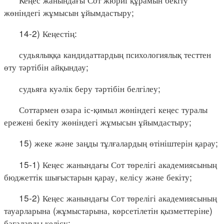
жөніндегі жұмысын ұйымдастыру;
14-2) Кеңестің:
судьялыққа кандидаттардың психологиялық тесттен
өту тәртібін айқындау;
судьяға куәлік беру тәртібін белгілеу;
Соттармен өзара іс-қимыл жөніндегі кеңес туралы
ережені бекіту жөніндегі жұмысын ұйымдастыру;
15) жеке және заңды тұлғалардың өтініштерін қарау;
15-1) Кеңес жанындағы Сот төрелігі академиясының
бюджеттік шығыстарын қарау, келісу және бекіту;
15-2) Кеңес жанындағы Сот төрелігі академиясының
тауарларына (жұмыстарына, көрсетілетін қызметтеріне)
бағаларды келісу;