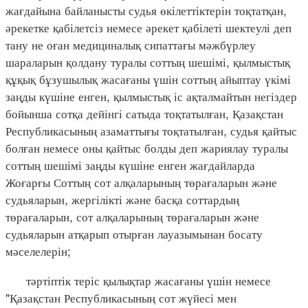
жағдайына байланысты судья өкілеттіктерін тоқтатқан,
әрекетке қабілетсіз немесе әрекет қабілеті шектеулі деп
тану не оған медициналық сипаттағы мәжбүрлеу
шараларын қолдану туралы соттың шешімі, қылмыстық
құқық бұзушылық жасағаны үшін соттың айыптау үкімі
заңды күшіне енген, қылмыстық іс ақталмайтын негіздер
бойынша сотқа дейінгі сатыда тоқтатылған, Қазақстан
Республикасының азаматтығы тоқтатылған, судья қайтыс
болған немесе оны қайтыс болды деп жариялау туралы
соттың шешімі заңды күшіне енген жағдайларда
Жоғарғы Соттың сот алқаларының төрағаларын және
судьяларын, жергілікті және басқа соттардың
төрағаларын, сот алқаларының төрағаларын және
судьяларын атқарып отырған лауазымынан босату
мәселелерін;
тәртіптік теріс қылықтар жасағаны үшін немесе
"Қазақстан Республикасының сот жүйесі мен