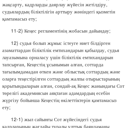
жақсарту, кадрларды даярлау жүйесін жетілдіру,
судьялардың біліктілігін арттыру жөніндегі қызметін
қамтамасыз ету;
11-2) Кеңес регламентінің жобасын дайындау;
12) судья болып жұмыс істеуге ниет білдірген
азаматтардан біліктілік емтихандарын қабылдау, судья
лауазымына орналасу үшін біліктілік емтихандарын
тапсырған, Кеңестің ұсынымын алған, соттарда
тағылымдамадан өткен және облыстық соттардың және
оларға теңестірілген соттардың жалпы отырыстарының
қорытындыларын алған, сондай-ақ Кеңес жанындағы Сот
төрелігі академиясын аяқтаған адамдардың есебін
жүргізу бойынша Кеңестің өкілеттіктерін қамтамасыз
ету;
12-1) жыл сайынғы Сот жүйесіндегі судья
кадрларының жағдайы туралы ұлттық баяндаманы