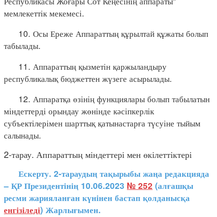
Республикасы Жоғары Сот Кеңесінің аппараты"
мемлекеттік мекемесі.
10. Осы Ереже Аппараттың құрылтай құжаты болып
табылады.
11. Аппараттың қызметін қаржыландыру
республикалық бюджеттен жүзеге асырылады.
12. Аппаратқа өзінің функциялары болып табылатын
міндеттерді орындау жөнінде кәсіпкерлік
субъектілерімен шарттық қатынастарға түсуіне тыйым
салынады.
2-тарау. Аппараттың міндеттері мен өкілеттіктері
Ескерту. 2-тараудың тақырыбы жаңа редакцияда
– ҚР Президентінің 10.06.2023
№ 252
(алғашқы
ресми жарияланған күнінен бастап қолданысқа
енгізіледі
) Жарлығымен.