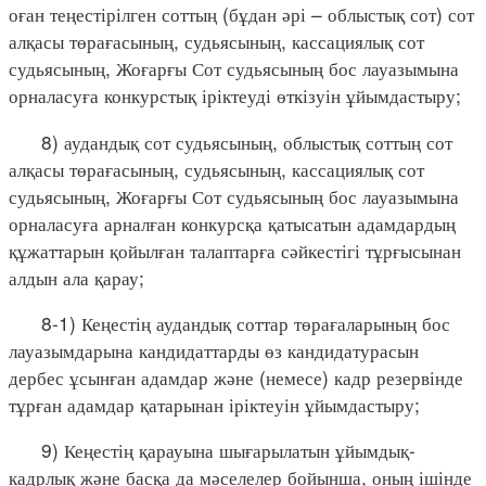
оған теңестірілген соттың (бұдан әрі – облыстық сот) сот
алқасы төрағасының, судьясының, кассациялық сот
судьясының, Жоғарғы Сот судьясының бос лауазымына
орналасуға конкурстық іріктеуді өткізуін ұйымдастыру;
8) аудандық сот судьясының, облыстық соттың сот
алқасы төрағасының, судьясының, кассациялық сот
судьясының, Жоғарғы Сот судьясының бос лауазымына
орналасуға арналған конкурсқа қатысатын адамдардың
құжаттарын қойылған талаптарға сәйкестігі тұрғысынан
алдын ала қарау;
8-1) Кеңестің аудандық соттар төрағаларының бос
лауазымдарына кандидаттарды өз кандидатурасын
дербес ұсынған адамдар және (немесе) кадр резервінде
тұрған адамдар қатарынан іріктеуін ұйымдастыру;
9) Кеңестің қарауына шығарылатын ұйымдық-
кадрлық және басқа да мәселелер бойынша, оның ішінде