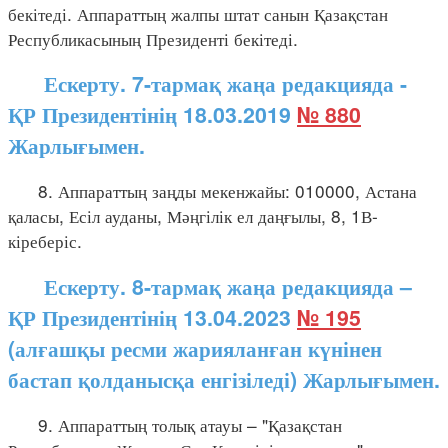
бекітеді. Аппараттың жалпы штат санын Қазақстан
Республикасының Президенті бекітеді.
Ескерту. 7-тармақ жаңа редакцияда -
ҚР Президентінің 18.03.2019
№ 880
Жарлығымен.
8. Аппараттың заңды мекенжайы: 010000, Астана
қаласы, Есіл ауданы, Мәңгілік ел даңғылы, 8, 1В-
кіреберіс.
Ескерту. 8-тармақ жаңа редакцияда –
ҚР Президентінің 13.04.2023
№ 195
(алғашқы ресми жарияланған күнінен
бастап қолданысқа енгізіледі) Жарлығымен.
9. Аппараттың толық атауы – "Қазақстан