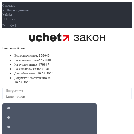
О проекте
Наши проекты:
Учёт.kz
ПОБ.Учёт
Рус
|
Қаз
|
Eng
Состояние базы:
Всего документов:
355649
На казахском языке:
176600
На русском языке:
176917
На английском языке:
2131
Дата обновления:
16.01.2024
Документы по состоянию на:
16.01.2024
Документы
Қазақ тілінде