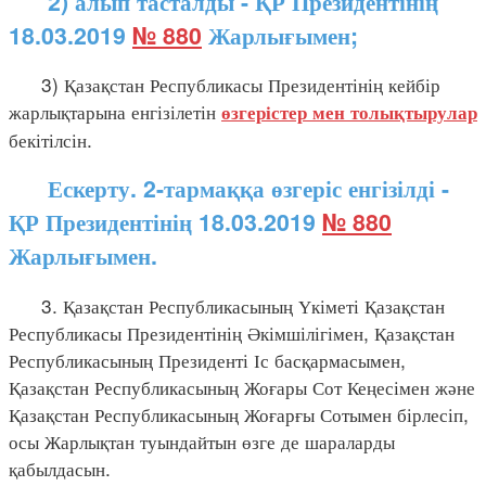
2) алып тасталды - ҚР Президентінің
18.03.2019
№ 880
Жарлығымен;
3) Қазақстан Республикасы Президентінің кейбір
жарлықтарына енгізілетін
өзгерістер мен толықтырулар
бекітілсін.
Ескерту. 2-тармаққа өзгеріс енгізілді -
ҚР Президентінің 18.03.2019
№ 880
Жарлығымен.
3. Қазақстан Республикасының Үкіметі Қазақстан
Республикасы Президентінің Әкімшілігімен, Қазақстан
Республикасының Президенті Іс басқармасымен,
Қазақстан Республикасының Жоғары Сот Кеңесімен және
Қазақстан Республикасының Жоғарғы Сотымен бірлесіп,
осы Жарлықтан туындайтын өзге де шараларды
қабылдасын.