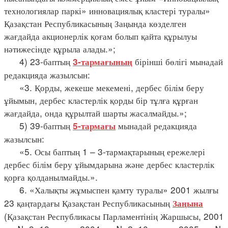
технологиялар паркі» инновациялық кластері туралы»
Қазақстан Республикасының Заңында көзделген
жағдайда акционерлік қоғам болып қайта құрылуы
нәтижесінде құрыла алады.»;
4) 23-баптың
бірінші бөлігі мынадай
3-тармағының
редакцияда жазылсын:
«3. Қорды, жекеше мекемені, дербес білім беру
ұйымын, дербес кластерлік қорды бір тұлға құрған
жағдайда, онда құрылтай шарты жасалмайды.»;
5) 39-баптың
мынадай редакцияда
5-тармағы
жазылсын:
«5. Осы баптың 1 – 3-тармақтарының ережелері
дербес білім беру ұйымдарына және дербес кластерлік
қорға қолданылмайды.».
6. «Халықты жұмыспен қамту туралы» 2001 жылғы
23 қаңтардағы Қазақстан Республикасының
Заңына
(Қазақстан Республикасы Парламентінің Жаршысы, 2001