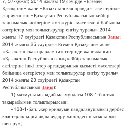
7, 37-құжат; 2014 жылғы 19 сәуірде «Егемен
Қазақстан» және «Казахстанская правда» газеттерінде
жарияланған «Қазақстан Республикасының кейбір
заңнамалық актілеріне жол жүрісі мәселелері бойынша
өзгерістер мен толықтырулар енгізу туралы» 2014
жылғы 17 сәуірдегі Қазақстан Республикасының
;
Заңы
2014 жылғы 25 сәуірде «Егемен Қазақстан» және
«Казахстанская правда» газеттерінде жарияланған
«Қазақстан Республикасының кейбір заңнамалық
актілеріне ішкі істер органдарының қызметі мәселелері
бойынша өзгерістер мен толықтырулар енгізу туралы»
2014 жылғы 23 сәуірдегі Қазақстан
Республикасының
):
Заңы
1) мазмұны мынадай мазмұндағы 108-1-баптың
тақырыбымен толықтырылсын:
«108-1-бап. Жер қойнауын пайдаланушының дербес
кластерлік қорға ақша аудару жөніндегі шығыстарын
шегеру»;