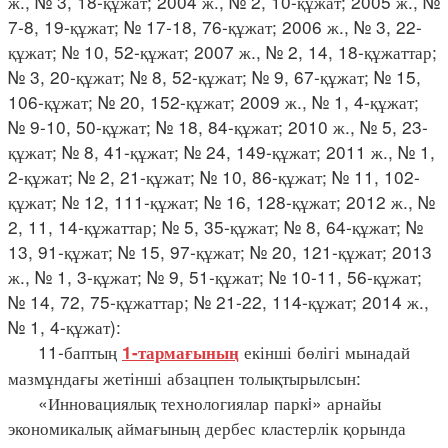
ж., № 3, 18-құжат; 2004 ж., № 2, 10-құжат; 2005 ж., №
7-8, 19-құжат; № 17-18, 76-құжат; 2006 ж., № 3, 22-
құжат; № 10, 52-құжат; 2007 ж., № 2, 14, 18-құжаттар;
№ 3, 20-құжат; № 8, 52-құжат; № 9, 67-құжат; № 15,
106-құжат; № 20, 152-құжат; 2009 ж., № 1, 4-құжат;
№ 9-10, 50-құжат; № 18, 84-құжат; 2010 ж., № 5, 23-
құжат; № 8, 41-құжат; № 24, 149-құжат; 2011 ж., № 1,
2-құжат; № 2, 21-құжат; № 10, 86-құжат; № 11, 102-
құжат; № 12, 111-құжат; № 16, 128-құжат; 2012 ж., №
2, 11, 14-құжаттар; № 5, 35-құжат; № 8, 64-құжат; №
13, 91-құжат; № 15, 97-құжат; № 20, 121-құжат; 2013
ж., № 1, 3-құжат; № 9, 51-құжат; № 10-11, 56-құжат;
№ 14, 72, 75-құжаттар; № 21-22, 114-құжат; 2014 ж.,
№ 1, 4-құжат):
11-баптың
екінші бөлігі мынадай
1-тармағының
мазмұндағы жетінші абзацпен толықтырылсын:
«Инновациялық технологиялар паркi» арнайы
экономикалық аймағының дербес кластерлік қорында