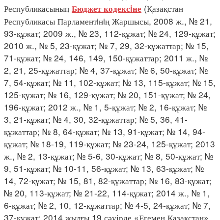
Республикасының
(Қазақстан
Бюджет кодексiне
Республикасы Парламентiнiң Жаршысы, 2008 ж., № 21,
93-құжат; 2009 ж., № 23, 112-құжат; № 24, 129-құжат;
2010 ж., № 5, 23-құжат; № 7, 29, 32-құжаттар; № 15,
71-құжат; № 24, 146, 149, 150-құжаттар; 2011 ж., №
2, 21, 25-құжаттар; № 4, 37-құжат; № 6, 50-құжат; №
7, 54-құжат; № 11, 102-құжат; № 13, 115-құжат; № 15,
125-құжат; № 16, 129-құжат; № 20, 151-құжат; № 24,
196-құжат; 2012 ж., № 1, 5-құжат; № 2, 16-құжат; №
3, 21-құжат; № 4, 30, 32-құжаттар; № 5, 36, 41-
құжаттар; № 8, 64-құжат; № 13, 91-құжат; № 14, 94-
құжат; № 18-19, 119-құжат; № 23-24, 125-құжат; 2013
ж., № 2, 13-құжат; № 5-6, 30-құжат; № 8, 50-құжат; №
9, 51-құжат; № 10-11, 56-құжат; № 13, 63-құжат; №
14, 72-құжат; № 15, 81, 82-құжаттар; № 16, 83-құжат;
№ 20, 113-құжат; № 21-22, 114-құжат; 2014 ж., № 1,
6-құжат; № 2, 10, 12-құжаттар; № 4-5, 24-құжат; № 7,
37-құжат; 2014 жылғы 19 сәуірде «Егемен Қазақстан»