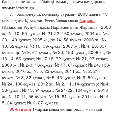
басшы және жоғары бiлiмді мамандар лауазымдарында
жұмыс істейтін;».
7. «Акционерлік қоғамдар туралы» 2003 жылғы 13
мамырдағы Қазақстан Республикасының
Заңына
(Қазақстан Республикасы Парламентінің Жаршысы, 2003
ж., № 10, 55-құжат; № 21-22, 160-құжат; 2004 ж., №
23, 140-құжат; 2005 ж., № 14, 58-құжат; 2006 ж., №
10, 52-құжат; № 16, 99-құжат; 2007 ж., № 4, 28, 33-
құжаттар; № 9, 67-құжат; № 20, 153-құжат; 2008 ж., №
13-14, 56-құжат; № 17-18, 72-құжат; № 21, 97-құжат;
2009 ж., № 2-3, 18-құжат; № 17, 81-құжат; № 24, 133-
құжат; 2010 ж., № 5, 23-құжат; 2011 ж., № 2, 21-
құжат; № 3, 32-құжат; № 5, 43-құжат; № 6, 50-құжат;
№ 24, 196-құжат; 2012 ж., № 2, 11, 14-құжаттар; № 4,
30-құжат; № 13, 91-құжат; № 21-22, 124-құжат; 2013
ж., № 10-11, 56-құжат; № 15, 81-құжат; 2014 ж., № 4-
5, 24-құжат; № 6, 27-құжат):
1-тармағының екінші бөлігі мынадай
86-баптың