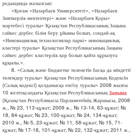
редакцияда жазылсын:
«Қоғам «Назарбаев Университеті», «Назарбаев
Зияткерлік мектептері» және «Назарбаев Қоры»
мәртебесі туралы» Қазақстан Республикасының Заңына
сәйкес дербес білім беру ұйымы болып, сондай-ақ
«Инновациялық технологиялар паркі» инновациялық
кластері туралы» Қазақстан Республикасының Заңына
сәйкес дербес кластерлік қор болып қайта құрылуға
құқылы.».
8. «Салық және бюджетке төленетiн басқа да мiндеттi
төлемдер туралы» Қазақстан Республикасының Кодексiн
(Салық кодексi) қолданысқа енгiзу туралы» 2008 жылғы
10 желтоқсандағы Қазақстан Республикасының
Заңына
(Қазақстан Республикасы Парламентiнiң Жаршысы, 2008
ж., № 23, 113-құжат; 2009 ж., № 13-14, 63-құжат; №
18, 84-құжат; № 23, 100-құжат; № 24, 134-құжат;
2010 ж., № 5, 23-құжат; № 11, 58-құжат; № 15, 71-
құжат; № 17-18, 101-құжат; № 22, 132-құжат; 2011 ж.,