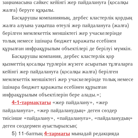
заңнамасына сәйкес кейінгі жер пайдалануға (қосалқы
жалға) беруге құқылы.
Басқарушы компанияның, дербес кластерлік қордың
жалға алуына уақытша өтеулі жер пайдалануға (жалға)
берілген мемлекеттік меншіктегі жер учаскелерінде
толық немесе ішінара бюджет қаражаты есебінен
құрылған инфрақұрылым объектілері де берілуі мүмкін.
Басқарушы компания, дербес кластерлік қор
қызметтің қосалқы түрлерін жүзеге асыратын тұлғаларға
кейінгі жер пайдалануға (қосалқы жалға) берілген
мемлекеттік меншіктегі жер учаскелерінде толық немесе
ішінара бюджет қаражаты есебінен құрылған
инфрақұрылым объектілерін бере алады.»;
«жер пайдалану», «жер
4-1-тармақтағы
пайдалануға», «жер пайдаланудың» деген сөздер
тиісінше «пайдалану», «пайдалануға», «пайдаланудың»
деген сөздермен ауыстырылсын;
5) 11-баптың
мынадай редакцияда
4-тармағы