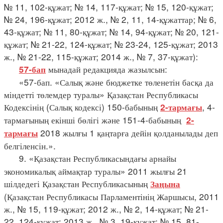
№ 11, 102-құжат; № 14, 117-құжат; № 15, 120-құжат;
№ 24, 196-құжат; 2012 ж., № 2, 11, 14-құжаттар; № 6,
43-құжат; № 11, 80-құжат; № 14, 94-құжат; № 20, 121-
құжат; № 21-22, 124-құжат; № 23-24, 125-құжат; 2013
ж., № 21-22, 115-құжат; 2014 ж., № 7, 37-құжат):
мынадай редакцияда жазылсын:
57-бап
«57-бап. «Салық және бюджетке төленетін басқа да
міндетті төлемдер туралы» Қазақстан Республикасы
Кодексінің (Салық кодексі) 150-бабының
, 4-
2-тармағы
тармағының екінші бөлігі және 151-4-бабының
2-
2018 жылғы 1 қаңтарға дейін қолданылады деп
тармағы
белгіленсін.».
9. «Қазақстан Республикасындағы арнайы
экономикалық аймақтар туралы» 2011 жылғы 21
шілдедегі Қазақстан Республикасының
Заңына
(Қазақстан Республикасы Парламентінің Жаршысы, 2011
ж., № 15, 119-құжат; 2012 ж., № 2, 14-құжат; № 21-
22, 124-құжат; 2013 ж., № 3, 19-құжат; № 15, 81-