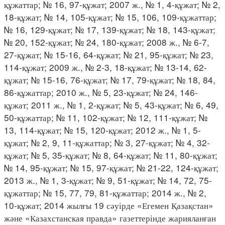
құжаттар; № 16, 97-құжат; 2007 ж., № 1, 4-құжат; № 2,
18-құжат; № 14, 105-құжат; № 15, 106, 109-құжаттар;
№ 16, 129-құжат; № 17, 139-құжат; № 18, 143-құжат;
№ 20, 152-құжат; № 24, 180-құжат; 2008 ж., № 6-7,
27-құжат; № 15-16, 64-құжат; № 21, 95-құжат; № 23,
114-құжат; 2009 ж., № 2-3, 18-құжат; № 13-14, 62-
құжат; № 15-16, 76-құжат; № 17, 79-құжат; № 18, 84,
86-құжаттар; 2010 ж., № 5, 23-құжат; № 24, 146-
құжат; 2011 ж., № 1, 2-құжат; № 5, 43-құжат; № 6, 49,
50-құжаттар; № 11, 102-құжат; № 12, 111-құжат; №
13, 114-құжат; № 15, 120-құжат; 2012 ж., № 1, 5-
құжат; № 2, 9, 11-құжаттар; № 3, 27-құжат; № 4, 32-
құжат; № 5, 35-құжат; № 8, 64-құжат; № 11, 80-құжат;
№ 14, 95-құжат; № 15, 97-құжат; № 21-22, 124-құжат;
2013 ж., № 1, 3-құжат; № 9, 51-құжат; № 14, 72, 75-
құжаттар; № 15, 77, 79, 81-құжаттар; 2014 ж., № 2,
10-құжат; 2014 жылғы 19 сәуірде «Егемен Қазақстан»
және «Казахстанская правда» газеттерінде жарияланған