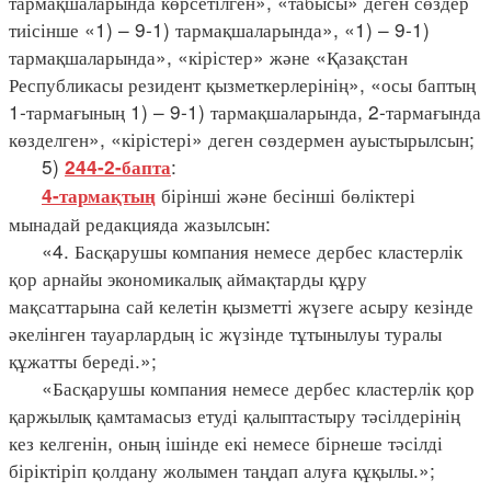
тармақшаларында көрсетілген», «табысы» деген сөздер
тиісінше «1) – 9-1) тармақшаларында», «1) – 9-1)
тармақшаларында», «кірістер» және «Қазақстан
Республикасы резидент қызметкерлерінің», «осы баптың
1-тармағының 1) – 9-1) тармақшаларында, 2-тармағында
көзделген», «кірістері» деген сөздермен ауыстырылсын;
5)
:
244-2-бапта
бірінші және бесінші бөліктері
4-тармақтың
мынадай редакцияда жазылсын:
«4. Басқарушы компания немесе дербес кластерлік
қор арнайы экономикалық аймақтарды құру
мақсаттарына сай келетін қызметті жүзеге асыру кезінде
әкелінген тауарлардың іс жүзінде тұтынылуы туралы
құжатты береді.»;
«Басқарушы компания немесе дербес кластерлік қор
қаржылық қамтамасыз етуді қалыптастыру тәсілдерінің
кез келгенін, оның ішінде екі немесе бірнеше тәсілді
біріктіріп қолдану жолымен таңдап алуға құқылы.»;