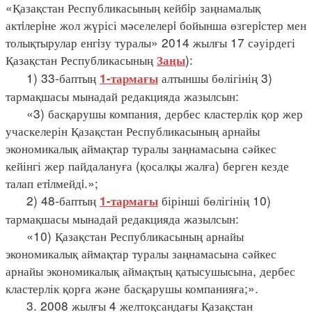
«Қазақстан Республикасының кейбiр заңнамалық
актiлерiне жол жүрісі мәселелерi бойынша өзгерiстер мен
толықтырулар енгiзу туралы» 2014 жылғы 17 сәуірдегі
Қазақстан Республикасының
):
Заңы
1) 33-баптың
алтыншы бөлігінің 3)
1-тармағы
тармақшасы мынадай редакцияда жазылсын:
«3) басқарушы компания, дербес кластерлік қор жер
учаскелерін Қазақстан Республикасының арнайы
экономикалық аймақтар туралы заңнамасына сәйкес
кейінгі жер пайдалануға (қосалқы жалға) берген кезде
талап етiлмейдi.»;
2) 48-баптың
бірінші бөлігінің 10)
1-тармағы
тармақшасы мынадай редакцияда жазылсын:
«10) Қазақстан Республикасының арнайы
экономикалық аймақтар туралы заңнамасына сәйкес
арнайы экономикалық аймақтың қатысушысына, дербес
кластерлік қорға және басқарушы компанияға;».
3. 2008 жылғы 4 желтоқсандағы Қазақстан