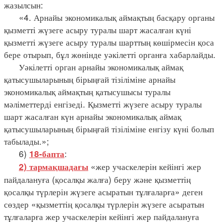
жазылсын:
«4. Арнайы экономикалық аймақтың басқару органы
қызметті жүзеге асыру туралы шарт жасалған күні
қызметті жүзеге асыру туралы шарттың көшірмесін қоса
бере отырып, бұл жөнінде уәкілетті органға хабарлайды.
Уәкілетті орган арнайы экономикалық аймақ
қатысушыларының бірыңғай тізіліміне арнайы
экономикалық аймақтың қатысушысы туралы
мәліметтерді енгізеді. Қызметті жүзеге асыру туралы
шарт жасалған күн арнайы экономикалық аймақ
қатысушыларының бірыңғай тізіліміне енгізу күні болып
табылады.»;
6)
:
18-бапта
«жер учаскелерін кейінгі жер
2) тармақшадағы
пайдалануға (қосалқы жалға) беру және қызметтің
қосалқы түрлерін жүзеге асыратын тұлғаларға» деген
сөздер «қызметтің қосалқы түрлерін жүзеге асыратын
тұлғаларға жер учаскелерін кейінгі жер пайдалануға