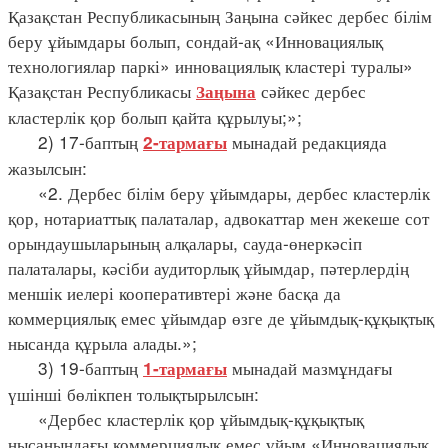
Қазақстан Республикасының Заңына сәйкес дербес білім
беру ұйымдары болып, сондай-ақ «Инновациялық
технологиялар паркі» инновациялық кластері туралы»
Қазақстан Республикасы
сәйкес дербес
Заңына
кластерлік қор болып қайта құрылуы;»;
2) 17-баптың
мынадай редакцияда
2-тармағы
жазылсын:
«2. Дербес білім беру ұйымдары, дербес кластерлік
қор, нотариаттық палаталар, адвокаттар мен жекеше сот
орындаушыларының алқалары, сауда-өнеркәсіп
палаталары, кәсіби аудиторлық ұйымдар, пәтерлердің
меншік иелері кооперативтері және басқа да
коммерциялық емес ұйымдар өзге де ұйымдық-құқықтық
нысанда құрыла алады.»;
3) 19-баптың
мынадай мазмұндағы
1-тармағы
үшінші бөлікпен толықтырылсын:
«Дербес кластерлік қор ұйымдық-құқықтық
нысанындағы коммерциялық емес ұйым «Инновациялық