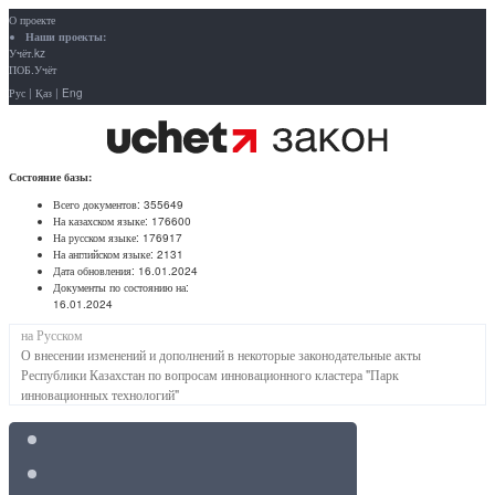
О проекте
Наши проекты:
Учёт.kz
ПОБ.Учёт
Рус
|
Қаз
|
Eng
Состояние базы:
Всего документов:
355649
На казахском языке:
176600
На русском языке:
176917
На английском языке:
2131
Дата обновления:
16.01.2024
Документы по состоянию на:
16.01.2024
на Русском
О внесении изменений и дополнений в некоторые законодательные акты
Республики Казахстан по вопросам инновационного кластера "Парк
инновационных технологий"