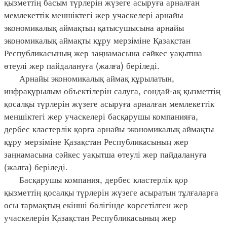
қызметтің басым түрлерін жүзеге асыруға арналған
мемлекеттік меншіктегі жер учаскелері арнайы
экономикалық аймақтың қатысушысына арнайы
экономикалық аймақты құру мерзіміне Қазақстан
Республикасының жер заңнамасына сәйкес уақытша
өтеулі жер пайдалануға (жалға) беріледі.
Арнайы экономикалық аймақ құрылатын,
инфрақұрылым объектілерін салуға, сондай-ақ қызметтің
қосалқы түрлерін жүзеге асыруға арналған мемлекеттік
меншіктегі жер учаскелері басқарушы компанияға,
дербес кластерлік қорға арнайы экономикалық аймақты
құру мерзіміне Қазақстан Республикасының жер
заңнамасына сәйкес уақытша өтеулі жер пайдалануға
(жалға) беріледі.
Басқарушы компания, дербес кластерлік қор
қызметтің қосалқы түрлерін жүзеге асыратын тұлғаларға
осы тармақтың екінші бөлігінде көрсетілген жер
учаскелерін Қазақстан Республикасының жер