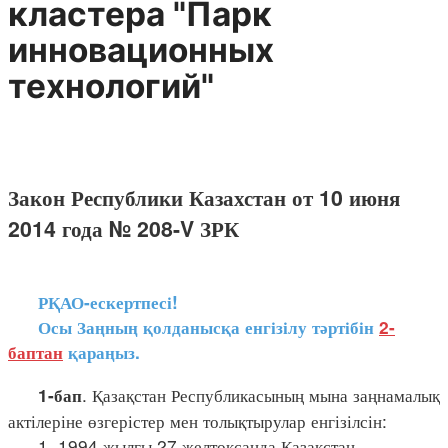
кластера "Парк
инновационных
технологий"
Закон Республики Казахстан от 10 июня
2014 года № 208-V ЗРК
РҚАО-ескертпесі!
Осы Заңның қолданысқа енгізілу тәртібін
2-
баптан
қараңыз.
. Қазақстан Республикасының мына заңнамалық
1-бап
актілеріне өзгерістер мен толықтырулар енгізілсін:
1. 1994 жылғы 27 желтоқсанда Қазақстан