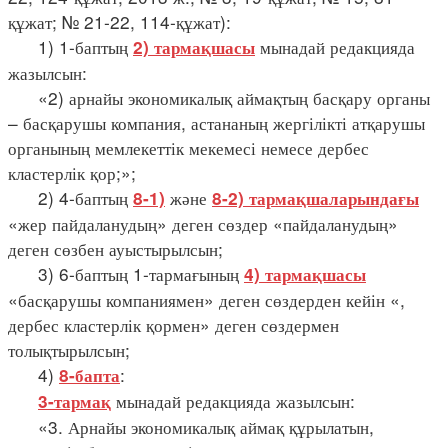
құжат; № 21-22, 114-құжат):
1) 1-баптың
мынадай редакцияда
2) тармақшасы
жазылсын:
«2) арнайы экономикалық аймақтың басқару органы
– басқарушы компания, астананың жергілікті атқарушы
органының мемлекеттік мекемесі немесе дербес
кластерлік қор;»;
2) 4-баптың
және
8-1)
8-2) тармақшаларындағы
«жер пайдаланудың» деген сөздер «пайдаланудың»
деген сөзбен ауыстырылсын;
3) 6-баптың 1-тармағының
4) тармақшасы
«басқарушы компаниямен» деген сөздерден кейін «,
дербес кластерлік қормен» деген сөздермен
толықтырылсын;
4)
:
8-бапта
мынадай редакцияда жазылсын:
3-тармақ
«3. Арнайы экономикалық аймақ құрылатын,