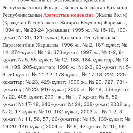
Республикасының Жоғарғы Кеңесі қабылдаған Қазақстан
Республикасының
(Жалпы бөлiм)
Азаматтық кодексiне
(Қазақстан Республикасы Жоғарғы Кеңесінің Жаршысы,
1994 ж., № 23-24 (қосымша); 1995 ж., № 15-16, 109-
құжат; № 20, 121-құжат; Қазақстан Республикасы
Парламентінің Жаршысы, 1996 ж., № 2, 187-құжат; №
14, 274-құжат; № 19, 370-құжат; 1997 ж., № 1-2, 8-
құжат; № 5, 55-құжат; № 12, 183, 184-құжаттар; № 13-
14, 195, 205-құжаттар; 1998 ж., № 2-3, 23-құжат; № 5-
6, 50-құжат; № 11-12, 178-құжат; № 17-18, 224, 225-
құжаттар; № 23, 429-құжат; 1999 ж., № 20, 727, 731-
құжаттар; № 23, 916-құжат; 2000 ж., № 18, 336-құжат;
№ 22, 408-құжат; 2001 ж., № 1, 7-құжат; № 8, 52-
құжат; № 17-18, 240-құжат; № 24, 338-құжат; 2002 ж.,
№ 2, 17-құжат; № 10, 102-құжат; 2003 ж., № 1-2, 3-
құжат; № 11, 56, 57, 66-құжаттар; № 15, 139-құжат; №
19-20, 146-құжат; 2004 ж., № 6, 42-құжат; № 10, 56-