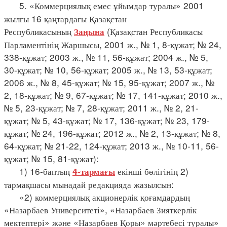
5. «Коммерциялық емес ұйымдар туралы» 2001
жылғы 16 қаңтардағы Қазақстан
Республикасының
(Қазақстан Республикасы
Заңына
Парламентінің Жаршысы, 2001 ж., № 1, 8-құжат; № 24,
338-құжат; 2003 ж., № 11, 56-құжат; 2004 ж., № 5,
30-құжат; № 10, 56-құжат; 2005 ж., № 13, 53-құжат;
2006 ж., № 8, 45-құжат; № 15, 95-құжат; 2007 ж., №
2, 18-құжат; № 9, 67-құжат; № 17, 141-құжат; 2010 ж.,
№ 5, 23-құжат; № 7, 28-құжат; 2011 ж., № 2, 21-
құжат; № 5, 43-құжат; № 17, 136-құжат; № 23, 179-
құжат; № 24, 196-құжат; 2012 ж., № 2, 13-құжат; № 8,
64-құжат; № 21-22, 124-құжат; 2013 ж., № 10-11, 56-
құжат; № 15, 81-құжат):
1) 16-баптың
екінші бөлігінің 2)
4-тармағы
тармақшасы мынадай редакцияда жазылсын:
«2) коммерциялық акционерлік қоғамдардың
«Назарбаев Университеті», «Назарбаев Зияткерлік
мектептері» және «Назарбаев Қоры» мәртебесі туралы»