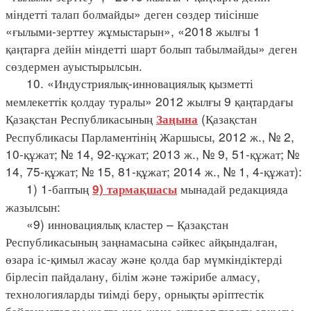
міндетті талап болмайды» деген сөздер тиісінше
«ғылыми-зерттеу жұмыстарын», «2018 жылғы 1
қаңтарға дейін міндетті шарт болып табылмайды» деген
сөздермен ауыстырылсын.
10. «Индустриялық-инновациялық қызметті
мемлекеттік қолдау туралы» 2012 жылғы 9 қаңтардағы
Қазақстан Республикасының
(Қазақстан
Заңына
Республикасы Парламентінің Жаршысы, 2012 ж., № 2,
10-құжат; № 14, 92-құжат; 2013 ж., № 9, 51-құжат; №
14, 75-құжат; № 15, 81-құжат; 2014 ж., № 1, 4-құжат):
1) 1-баптың
мынадай редакцияда
9) тармақшасы
жазылсын:
«9) инновациялық кластер – Қазақстан
Республикасының заңнамасына сәйкес айқындалған,
өзара іс-қимыл жасау және қолда бар мүмкіндіктерді
бірлесіп пайдалану, білім және тәжірибе алмасу,
технологияларды тиімді беру, орнықты әріптестік
байланыстарды жолға қою және ақпарат тарату арқылы