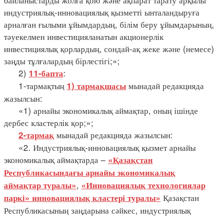
индустриялық-инновациялық қызметті ынталандыруға
арналған ғылыми ұйымдардың, білім беру ұйымдарының,
тәуекелмен инвестицияланатын акционерлік
инвестициялық қорлардың, сондай-ақ жеке және (немесе)
заңды тұлғалардың бірлестігі;»;
2)
:
11-бапта
1-тармақтың
мынадай редакцияда
1) тармақшасы
жазылсын:
«1) арнайы экономикалық аймақтар, оның ішінде
дербес кластерлік қор;»;
мынадай редакцияда жазылсын:
2-тармақ
«2. Индустриялық-инновациялық қызмет арнайы
экономикалық аймақтарда –
«Қазақстан
Республикасындағы арнайы экономикалық
,
аймақтар туралы»
«Инновациялық технологиялар
Қазақстан
паркі» инновациялық кластері туралы»
Республикасының заңдарына сәйкес, индустриялық