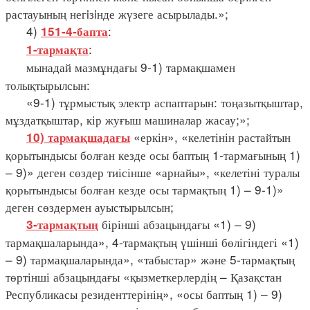
растауының негiзiнде жүзеге асырылады.»;
4)
:
151-4-бапта
:
1-тармақта
мынадай мазмұндағы 9-1) тармақшамен
толықтырылсын:
«9-1) тұрмыстық электр аспаптарын: тоңазытқыштар,
мұздатқыштар, кір жуғыш машиналар жасау;»;
«еркін», «келетінін растайтын
10) тармақшадағы
қорытындысы болған кезде осы баптың 1-тармағының 1)
– 9)» деген сөздер тиісінше «арнайы», «келетіні туралы
қорытындысы болған кезде осы тармақтың 1) – 9-1)»
деген сөздермен ауыстырылсын;
бірінші абзацындағы «1) – 9)
3-тармақтың
тармақшаларында», 4-тармақтың үшінші бөлігіндегі «1)
– 9) тармақшаларында», «табыстар» және 5-тармақтың
төртінші абзацындағы «қызметкерлердің – Қазақстан
Республикасы резиденттерінің», «осы баптың 1) – 9)