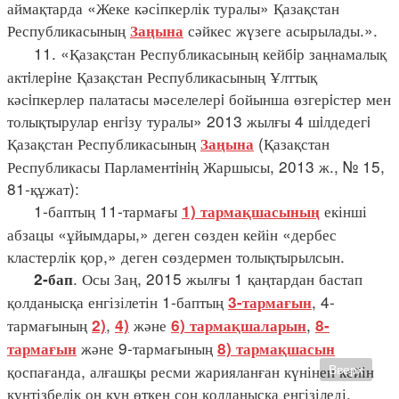
аймақтарда «Жеке кәсіпкерлік туралы» Қазақстан
Республикасының
сәйкес жүзеге асырылады.».
Заңына
11. «Қазақстан Республикасының кейбiр заңнамалық
актiлерiне Қазақстан Республикасының Ұлттық
кәсiпкерлер палатасы мәселелерi бойынша өзгерiстер мен
толықтырулар енгiзу туралы» 2013 жылғы 4 шiлдедегi
Қазақстан Республикасының
(Қазақстан
Заңына
Республикасы Парламентiнiң Жаршысы, 2013 ж., № 15,
81-құжат):
1-баптың 11-тармағы
екінші
1) тармақшасының
абзацы «ұйымдары,» деген сөзден кейін «дербес
кластерлік қор,» деген сөздермен толықтырылсын.
. Осы Заң, 2015 жылғы 1 қаңтардан бастап
2-бап
қолданысқа енгізілетін 1-баптың
, 4-
3-тармағын
тармағының
,
және
,
2)
4)
6) тармақшаларын
8-
және 9-тармағының
тармағын
8) тармақшасын
қоспағанда, алғашқы ресми жарияланған күнінен кейін
Вверх
күнтізбелік он күн өткен соң қолданысқа енгізіледі.