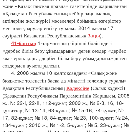
және «Казахстанская правда» газеттерінде жарияланған
«Қазақстан Республикасының кейбір заңнамалық
актілеріне жол жүрісі мәселелері бойынша өзгерістер
мен толықтырулар енгізу туралы» 2014 жылғы 17
сәуірдегі Қазақстан Республикасының
):
Заңы
1-тармағының бірінші бөлігіндегі
41-баптың
«дербес білім беру ұйымдарына» деген сөздер «дербес
кластерлік қорға, дербес білім беру ұйымдарына» деген
сөздермен ауыстырылсын.
4. 2008 жылғы 10 желтоқсандағы «Салық және
бюджетке төленетін басқа да міндетті төлемдер туралы»
Қазақстан Республикасының
(Салық кодексі)
Кодексіне
(Қазақстан Республикасы Парламентінің Жаршысы, 2008
ж., № 22-I, 22-II, 112-құжат; 2009 ж., № 2-3, 16, 18-
құжаттар; № 13-14, 63-құжат; № 15-16, 74-құжат; №
17, 82-құжат; № 18, 84-құжат; № 23, 100-құжат; № 24,
134-құжат; 2010 ж., № 1-2, 5-құжат; № 5, 23-құжат; №