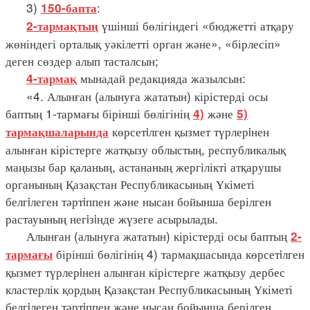
3)
:
150-бапта
үшінші бөлігіндегі «бюджетті атқару
2-тармақтың
жөніндегі орталық уәкілетті орган және», «бірлесіп»
деген сөздер алып тасталсын;
мынадай редакцияда жазылсын:
4-тармақ
«4. Алынған (алынуға жататын) кірістерді осы
баптың 1-тармағы бірінші бөлігінің
және
4)
5)
көрсетiлген қызмет түрлерiнен
тармақшаларында
алынған кірістерге жатқызу облыстың, республикалық
маңызы бар қаланың, астананың жергілікті атқарушы
органының Қазақстан Республикасының Үкіметі
белгiлеген тәртiппен және нысан бойынша берілген
растауының негiзiнде жүзеге асырылады.
Алынған (алынуға жататын) кірістерді осы баптың
2-
бірінші бөлігінің 4) тармақшасында көрсетiлген
тармағы
қызмет түрлерiнен алынған кірістерге жатқызу дербес
кластерлік қордың Қазақстан Республикасының Үкіметі
белгiлеген тәртiппен және нысан бойынша берілген