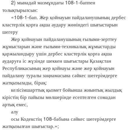
2) мынадай мазмұндағы 108-1-баппен
толықтырылсын:
«108-1-бап. Жер қойнауын пайдаланушының дербес
кластерлік қорға ақша аудару жөніндегі шығыстарын
шегеру
Жер қойнауын пайдаланушының ғылыми-зерттеу
жұмыстарын және ғылыми-техникалық жұмыстарды
қаржыландыру үшін дербес кластерлік қорға ақша
аударуға іс жүзінде шеккен шығыстары Қазақстан
Республикасының жер қойнауы және жер қойнауын
пайдалану туралы заңнамасына сәйкес шегерімдерге
жатқызылады, бірақ:
келісімшарттық қызмет бойынша жиынтық жылдық
кірістің бір пайызы мөлшерінде есептелген сомадан
артық емес,
алу
осы Кодекстің 108-бабына сәйкес шегерімдерге
жатқызылған шығыстар.»;