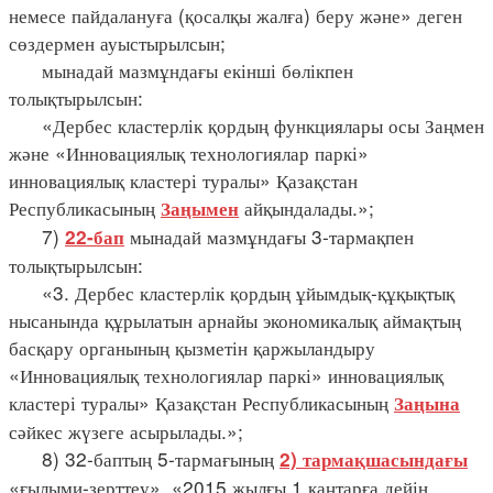
немесе пайдалануға (қосалқы жалға) беру және» деген
сөздермен ауыстырылсын;
мынадай мазмұндағы екінші бөлікпен
толықтырылсын:
«Дербес кластерлік қордың функциялары осы Заңмен
және «Инновациялық технологиялар паркі»
инновациялық кластері туралы» Қазақстан
Республикасының
айқындалады.»;
Заңымен
7)
мынадай мазмұндағы 3-тармақпен
22-бап
толықтырылсын:
«3. Дербес кластерлік қордың ұйымдық-құқықтық
нысанында құрылатын арнайы экономикалық аймақтың
басқару органының қызметін қаржыландыру
«Инновациялық технологиялар паркі» инновациялық
кластері туралы» Қазақстан Республикасының
Заңына
сәйкес жүзеге асырылады.»;
8) 32-баптың 5-тармағының
2) тармақшасындағы
«ғылыми-зерттеу», «2015 жылғы 1 қаңтарға дейін