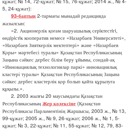
құжат; № 14, 72-құжат; № 15, 76-құжат; 2014 ж., № 4-
5, 24-құжат):
2-тармағы мынадай редакцияда
93-баптың
жазылсын:
«2. Акционерлік қоғам шаруашылық серiктестiгi,
өндiрiстiк кооператив немесе «Назарбаев Университеті»,
«Назарбаев Зияткерлік мектептері» және «Назарбаев
Қоры» мәртебесі туралы» Қазақстан Республикасының
Заңына сәйкес дербес білім беру ұйымы, сондай-ақ
«Инновациялық технологиялар паркі» инновациялық
кластері туралы» Қазақстан Республикасының Заңына
сәйкес дербес кластерлік қор болып қайта құрылуға
құқылы.».
2. 2003 жылғы 20 маусымдағы Қазақстан
Республикасының
(Қазақстан
Жер кодексіне
Республикасы Парламентінің Жаршысы, 2003 ж., № 13,
99-құжат; 2005 ж., № 9, 26-құжат; 2006 ж., № 1, 5-
құжат; № 3, 22-құжат; № 11, 55-құжат; № 12, 79, 83-