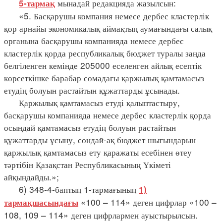
мынадай редакцияда жазылсын:
5-тармақ
«5. Басқарушы компания немесе дербес кластерлік
қор арнайы экономикалық аймақтың аумағындағы салық
органына басқарушы компанияда немесе дербес
кластерлік қорда республикалық бюджет туралы заңда
белгіленген кемінде 205000 еселенген айлық есептік
көрсеткішке барабар сомадағы қаржылық қамтамасыз
етудің болуын растайтын құжаттарды ұсынады.
Қаржылық қамтамасыз етуді қалыптастыру,
басқарушы компанияда немесе дербес кластерлік қорда
осындай қамтамасыз етудің болуын растайтын
құжаттарды ұсыну, сондай-ақ бюджет шығындарын
қаржылық қамтамасыз ету қаражаты есебінен өтеу
тәртібін Қазақстан Республикасының Үкіметі
айқындайды.»;
6) 348-4-баптың 1-тармағының
1)
«100 – 114» деген цифрлар «100 –
тармақшасындағы
108, 109 – 114» деген цифрлармен ауыстырылсын.