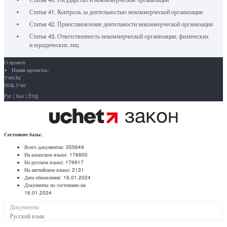
Статья 41. Контроль за деятельностью некоммерческой организации
Статья 42. Приостановление деятельности некоммерческой организации
Статья 43. Ответственность некоммерческой организации, физических
и юридических лиц
О проекте
Наши проекты:
Учёт.kz
ПОБ.Учёт
Рус
|
Қаз
|
Eng
Состояние базы:
Всего документов:
355649
На казахском языке:
176600
На русском языке:
176917
На английском языке:
2131
Дата обновления:
16.01.2024
Документы по состоянию на:
16.01.2024
Документы
Русский язык