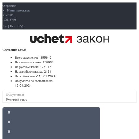
О проекте
Наши проекты:
Учёт.kz
ПОБ.Учёт
Рус
|
Қаз
|
Eng
Состояние базы:
Всего документов:
355649
На казахском языке:
176600
На русском языке:
176917
На английском языке:
2131
Дата обновления:
16.01.2024
Документы по состоянию на:
16.01.2024
Документы
Русский язык