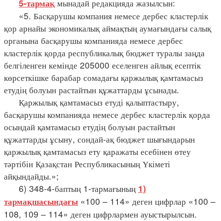
мынадай редакцияда жазылсын:
5-тармақ
«5. Басқарушы компания немесе дербес кластерлік
қор арнайы экономикалық аймақтың аумағындағы салық
органына басқарушы компанияда немесе дербес
кластерлік қорда республикалық бюджет туралы заңда
белгіленген кемінде 205000 еселенген айлық есептік
көрсеткішке барабар сомадағы қаржылық қамтамасыз
етудің болуын растайтын құжаттарды ұсынады.
Қаржылық қамтамасыз етуді қалыптастыру,
басқарушы компанияда немесе дербес кластерлік қорда
осындай қамтамасыз етудің болуын растайтын
құжаттарды ұсыну, сондай-ақ бюджет шығындарын
қаржылық қамтамасыз ету қаражаты есебінен өтеу
тәртібін Қазақстан Республикасының Үкіметі
айқындайды.»;
6) 348-4-баптың 1-тармағының
1)
«100 – 114» деген цифрлар «100 –
тармақшасындағы
108, 109 – 114» деген цифрлармен ауыстырылсын.