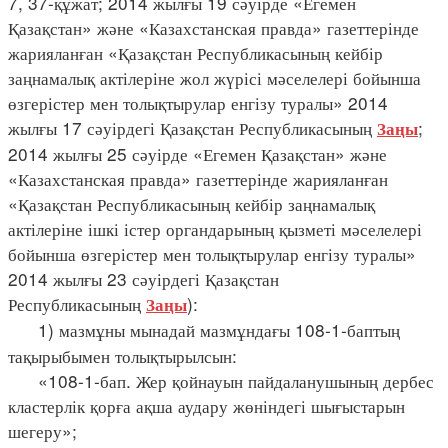
7, 37-құжат; 2014 жылғы 19 сәуірде «Егемен
Қазақстан» және «Казахстанская правда» газеттерінде
жарияланған «Қазақстан Республикасының кейбір
заңнамалық актілеріне жол жүрісі мәселелері бойынша
өзгерістер мен толықтырулар енгізу туралы» 2014
жылғы 17 сәуірдегі Қазақстан Республикасының
;
Заңы
2014 жылғы 25 сәуірде «Егемен Қазақстан» және
«Казахстанская правда» газеттерінде жарияланған
«Қазақстан Республикасының кейбір заңнамалық
актілеріне ішкі істер органдарының қызметі мәселелері
бойынша өзгерістер мен толықтырулар енгізу туралы»
2014 жылғы 23 сәуірдегі Қазақстан
Республикасының
):
Заңы
1) мазмұны мынадай мазмұндағы 108-1-баптың
тақырыбымен толықтырылсын:
«108-1-бап. Жер қойнауын пайдаланушының дербес
кластерлік қорға ақша аудару жөніндегі шығыстарын
шегеру»;