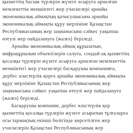
қызметтің басым түрлерін жүзеге асыруға арналған
мемлекеттік меншіктегі жер учаскелері арнайы
экономикалық аймақтың қатысушысына арнайы
экономикалық аймақты құру мерзіміне Қазақстан
Республикасының жер заңнамасына сәйкес уақытша
өтеулі жер пайдалануға (жалға) беріледі.
Арнайы экономикалық аймақ құрылатын,
инфрақұрылым объектілерін салуға, сондай-ақ қызметтің
қосалқы түрлерін жүзеге асыруға арналған мемлекеттік
меншіктегі жер учаскелері басқарушы компанияға,
дербес кластерлік қорға арнайы экономикалық аймақты
құру мерзіміне Қазақстан Республикасының жер
заңнамасына сәйкес уақытша өтеулі жер пайдалануға
(жалға) беріледі.
Басқарушы компания, дербес кластерлік қор
қызметтің қосалқы түрлерін жүзеге асыратын тұлғаларға
осы тармақтың екінші бөлігінде көрсетілген жер
учаскелерін Қазақстан Республикасының жер