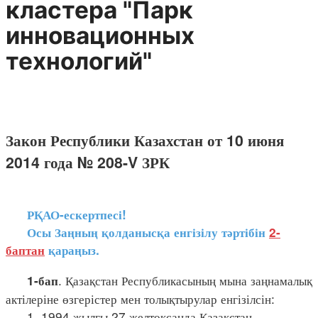
кластера "Парк
инновационных
технологий"
Закон Республики Казахстан от 10 июня
2014 года № 208-V ЗРК
РҚАО-ескертпесі!
Осы Заңның қолданысқа енгізілу тәртібін
2-
баптан
қараңыз.
. Қазақстан Республикасының мына заңнамалық
1-бап
актілеріне өзгерістер мен толықтырулар енгізілсін:
1. 1994 жылғы 27 желтоқсанда Қазақстан