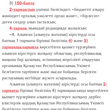
3)
:
150-бапта
үшінші бөлігіндегі «бюджетті атқару
2-тармақтың
жөніндегі орталық уәкілетті орган және», «бірлесіп»
деген сөздер алып тасталсын;
мынадай редакцияда жазылсын:
4-тармақ
«4. Алынған (алынуға жататын) кірістерді осы
баптың 1-тармағы бірінші бөлігінің
және
4)
5)
көрсетiлген қызмет түрлерiнен
тармақшаларында
алынған кірістерге жатқызу облыстың, республикалық
маңызы бар қаланың, астананың жергілікті атқарушы
органының Қазақстан Республикасының Үкіметі
белгiлеген тәртiппен және нысан бойынша берілген
растауының негiзiнде жүзеге асырылады.
Алынған (алынуға жататын) кірістерді осы баптың
2-
бірінші бөлігінің 4) тармақшасында көрсетiлген
тармағы
қызмет түрлерiнен алынған кірістерге жатқызу дербес
кластерлік қордың Қазақстан Республикасының Үкіметі
белгiлеген тәртiппен және нысан бойынша берілген