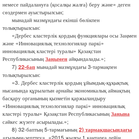
немесе пайдалануға (қосалқы жалға) беру және» деген
сөздермен ауыстырылсын;
мынадай мазмұндағы екінші бөлікпен
толықтырылсын:
«Дербес кластерлік қордың функциялары осы Заңмен
және «Инновациялық технологиялар паркі»
инновациялық кластері туралы» Қазақстан
Республикасының
айқындалады.»;
Заңымен
7)
мынадай мазмұндағы 3-тармақпен
22-бап
толықтырылсын:
«3. Дербес кластерлік қордың ұйымдық-құқықтық
нысанында құрылатын арнайы экономикалық аймақтың
басқару органының қызметін қаржыландыру
«Инновациялық технологиялар паркі» инновациялық
кластері туралы» Қазақстан Республикасының
Заңына
сәйкес жүзеге асырылады.»;
8) 32-баптың 5-тармағының
2) тармақшасындағы
«ғылыми-зерттеу», «2015 жылғы 1 қаңтарға дейін