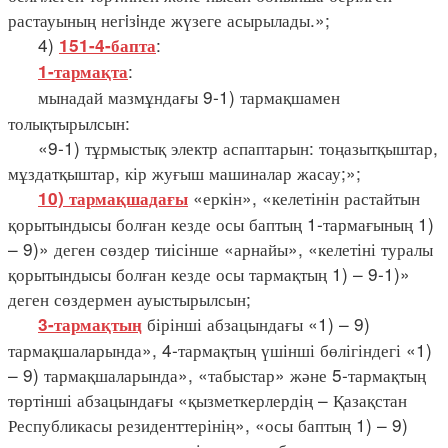
растауының негiзiнде жүзеге асырылады.»;
4)
:
151-4-бапта
:
1-тармақта
мынадай мазмұндағы 9-1) тармақшамен
толықтырылсын:
«9-1) тұрмыстық электр аспаптарын: тоңазытқыштар,
мұздатқыштар, кір жуғыш машиналар жасау;»;
«еркін», «келетінін растайтын
10) тармақшадағы
қорытындысы болған кезде осы баптың 1-тармағының 1)
– 9)» деген сөздер тиісінше «арнайы», «келетіні туралы
қорытындысы болған кезде осы тармақтың 1) – 9-1)»
деген сөздермен ауыстырылсын;
бірінші абзацындағы «1) – 9)
3-тармақтың
тармақшаларында», 4-тармақтың үшінші бөлігіндегі «1)
– 9) тармақшаларында», «табыстар» және 5-тармақтың
төртінші абзацындағы «қызметкерлердің – Қазақстан
Республикасы резиденттерінің», «осы баптың 1) – 9)