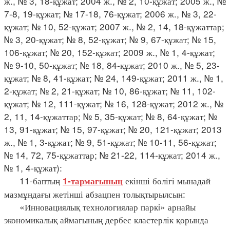
ж., № 3, 18-құжат; 2004 ж., № 2, 10-құжат; 2005 ж., №
7-8, 19-құжат; № 17-18, 76-құжат; 2006 ж., № 3, 22-
құжат; № 10, 52-құжат; 2007 ж., № 2, 14, 18-құжаттар;
№ 3, 20-құжат; № 8, 52-құжат; № 9, 67-құжат; № 15,
106-құжат; № 20, 152-құжат; 2009 ж., № 1, 4-құжат;
№ 9-10, 50-құжат; № 18, 84-құжат; 2010 ж., № 5, 23-
құжат; № 8, 41-құжат; № 24, 149-құжат; 2011 ж., № 1,
2-құжат; № 2, 21-құжат; № 10, 86-құжат; № 11, 102-
құжат; № 12, 111-құжат; № 16, 128-құжат; 2012 ж., №
2, 11, 14-құжаттар; № 5, 35-құжат; № 8, 64-құжат; №
13, 91-құжат; № 15, 97-құжат; № 20, 121-құжат; 2013
ж., № 1, 3-құжат; № 9, 51-құжат; № 10-11, 56-құжат;
№ 14, 72, 75-құжаттар; № 21-22, 114-құжат; 2014 ж.,
№ 1, 4-құжат):
11-баптың
екінші бөлігі мынадай
1-тармағының
мазмұндағы жетінші абзацпен толықтырылсын:
«Инновациялық технологиялар паркi» арнайы
экономикалық аймағының дербес кластерлік қорында