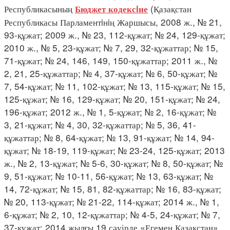
Республикасының
(Қазақстан
Бюджет кодексiне
Республикасы Парламентiнiң Жаршысы, 2008 ж., № 21,
93-құжат; 2009 ж., № 23, 112-құжат; № 24, 129-құжат;
2010 ж., № 5, 23-құжат; № 7, 29, 32-құжаттар; № 15,
71-құжат; № 24, 146, 149, 150-құжаттар; 2011 ж., №
2, 21, 25-құжаттар; № 4, 37-құжат; № 6, 50-құжат; №
7, 54-құжат; № 11, 102-құжат; № 13, 115-құжат; № 15,
125-құжат; № 16, 129-құжат; № 20, 151-құжат; № 24,
196-құжат; 2012 ж., № 1, 5-құжат; № 2, 16-құжат; №
3, 21-құжат; № 4, 30, 32-құжаттар; № 5, 36, 41-
құжаттар; № 8, 64-құжат; № 13, 91-құжат; № 14, 94-
құжат; № 18-19, 119-құжат; № 23-24, 125-құжат; 2013
ж., № 2, 13-құжат; № 5-6, 30-құжат; № 8, 50-құжат; №
9, 51-құжат; № 10-11, 56-құжат; № 13, 63-құжат; №
14, 72-құжат; № 15, 81, 82-құжаттар; № 16, 83-құжат;
№ 20, 113-құжат; № 21-22, 114-құжат; 2014 ж., № 1,
6-құжат; № 2, 10, 12-құжаттар; № 4-5, 24-құжат; № 7,
37-құжат; 2014 жылғы 19 сәуірде «Егемен Қазақстан»