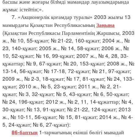
басшы және жоғары бiлiмді мамандар лауазымдарында
жұмыс істейтін;».
7. «Акционерлік қоғамдар туралы» 2003 жылғы 13
мамырдағы Қазақстан Республикасының
Заңына
(Қазақстан Республикасы Парламентінің Жаршысы, 2003
ж., № 10, 55-құжат; № 21-22, 160-құжат; 2004 ж., №
23, 140-құжат; 2005 ж., № 14, 58-құжат; 2006 ж., №
10, 52-құжат; № 16, 99-құжат; 2007 ж., № 4, 28, 33-
құжаттар; № 9, 67-құжат; № 20, 153-құжат; 2008 ж., №
13-14, 56-құжат; № 17-18, 72-құжат; № 21, 97-құжат;
2009 ж., № 2-3, 18-құжат; № 17, 81-құжат; № 24, 133-
құжат; 2010 ж., № 5, 23-құжат; 2011 ж., № 2, 21-
құжат; № 3, 32-құжат; № 5, 43-құжат; № 6, 50-құжат;
№ 24, 196-құжат; 2012 ж., № 2, 11, 14-құжаттар; № 4,
30-құжат; № 13, 91-құжат; № 21-22, 124-құжат; 2013
ж., № 10-11, 56-құжат; № 15, 81-құжат; 2014 ж., № 4-
5, 24-құжат; № 6, 27-құжат):
1-тармағының екінші бөлігі мынадай
86-баптың