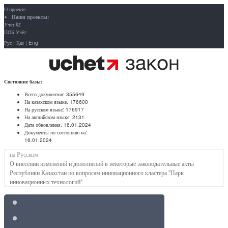
О проекте
Наши проекты:
Учёт.kz
ПОБ.Учёт
Рус
|
Қаз
|
Eng
Состояние базы:
Всего документов:
355649
На казахском языке:
176600
На русском языке:
176917
На английском языке:
2131
Дата обновления:
16.01.2024
Документы по состоянию на:
16.01.2024
на Русском
О внесении изменений и дополнений в некоторые законодательные акты
Республики Казахстан по вопросам инновационного кластера "Парк
инновационных технологий"