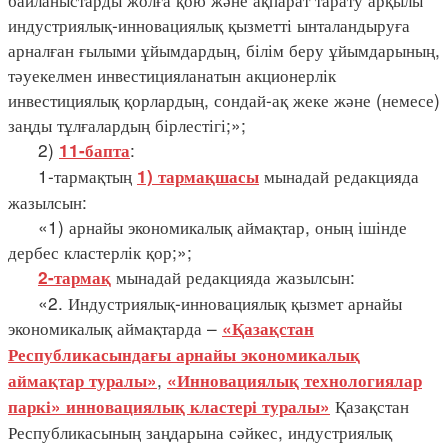
индустриялық-инновациялық қызметті ынталандыруға
арналған ғылыми ұйымдардың, білім беру ұйымдарының,
тәуекелмен инвестицияланатын акционерлік
инвестициялық қорлардың, сондай-ақ жеке және (немесе)
заңды тұлғалардың бірлестігі;»;
2)
:
11-бапта
1-тармақтың
мынадай редакцияда
1) тармақшасы
жазылсын:
«1) арнайы экономикалық аймақтар, оның ішінде
дербес кластерлік қор;»;
мынадай редакцияда жазылсын:
2-тармақ
«2. Индустриялық-инновациялық қызмет арнайы
экономикалық аймақтарда –
«Қазақстан
Республикасындағы арнайы экономикалық
,
аймақтар туралы»
«Инновациялық технологиялар
Қазақстан
паркі» инновациялық кластері туралы»
Республикасының заңдарына сәйкес, индустриялық