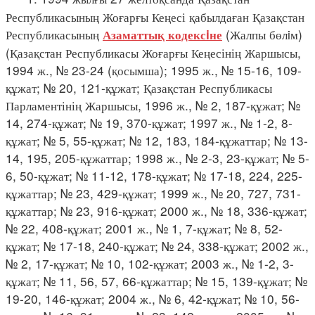
Республикасының Жоғарғы Кеңесі қабылдаған Қазақстан
Республикасының
(Жалпы бөлiм)
Азаматтық кодексiне
(Қазақстан Республикасы Жоғарғы Кеңесінің Жаршысы,
1994 ж., № 23-24 (қосымша); 1995 ж., № 15-16, 109-
құжат; № 20, 121-құжат; Қазақстан Республикасы
Парламентінің Жаршысы, 1996 ж., № 2, 187-құжат; №
14, 274-құжат; № 19, 370-құжат; 1997 ж., № 1-2, 8-
құжат; № 5, 55-құжат; № 12, 183, 184-құжаттар; № 13-
14, 195, 205-құжаттар; 1998 ж., № 2-3, 23-құжат; № 5-
6, 50-құжат; № 11-12, 178-құжат; № 17-18, 224, 225-
құжаттар; № 23, 429-құжат; 1999 ж., № 20, 727, 731-
құжаттар; № 23, 916-құжат; 2000 ж., № 18, 336-құжат;
№ 22, 408-құжат; 2001 ж., № 1, 7-құжат; № 8, 52-
құжат; № 17-18, 240-құжат; № 24, 338-құжат; 2002 ж.,
№ 2, 17-құжат; № 10, 102-құжат; 2003 ж., № 1-2, 3-
құжат; № 11, 56, 57, 66-құжаттар; № 15, 139-құжат; №
19-20, 146-құжат; 2004 ж., № 6, 42-құжат; № 10, 56-