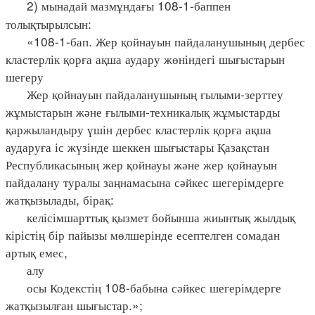
2) мынадай мазмұндағы 108-1-баппен
толықтырылсын:
«108-1-бап. Жер қойнауын пайдаланушының дербес
кластерлік қорға ақша аудару жөніндегі шығыстарын
шегеру
Жер қойнауын пайдаланушының ғылыми-зерттеу
жұмыстарын және ғылыми-техникалық жұмыстарды
қаржыландыру үшін дербес кластерлік қорға ақша
аударуға іс жүзінде шеккен шығыстары Қазақстан
Республикасының жер қойнауы және жер қойнауын
пайдалану туралы заңнамасына сәйкес шегерімдерге
жатқызылады, бірақ:
келісімшарттық қызмет бойынша жиынтық жылдық
кірістің бір пайызы мөлшерінде есептелген сомадан
артық емес,
алу
осы Кодекстің 108-бабына сәйкес шегерімдерге
жатқызылған шығыстар.»;