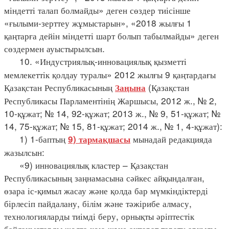
міндетті талап болмайды» деген сөздер тиісінше
«ғылыми-зерттеу жұмыстарын», «2018 жылғы 1
қаңтарға дейін міндетті шарт болып табылмайды» деген
сөздермен ауыстырылсын.
10. «Индустриялық-инновациялық қызметті
мемлекеттік қолдау туралы» 2012 жылғы 9 қаңтардағы
Қазақстан Республикасының
(Қазақстан
Заңына
Республикасы Парламентінің Жаршысы, 2012 ж., № 2,
10-құжат; № 14, 92-құжат; 2013 ж., № 9, 51-құжат; №
14, 75-құжат; № 15, 81-құжат; 2014 ж., № 1, 4-құжат):
1) 1-баптың
мынадай редакцияда
9) тармақшасы
жазылсын:
«9) инновациялық кластер – Қазақстан
Республикасының заңнамасына сәйкес айқындалған,
өзара іс-қимыл жасау және қолда бар мүмкіндіктерді
бірлесіп пайдалану, білім және тәжірибе алмасу,
технологияларды тиімді беру, орнықты әріптестік
байланыстарды жолға қою және ақпарат тарату арқылы