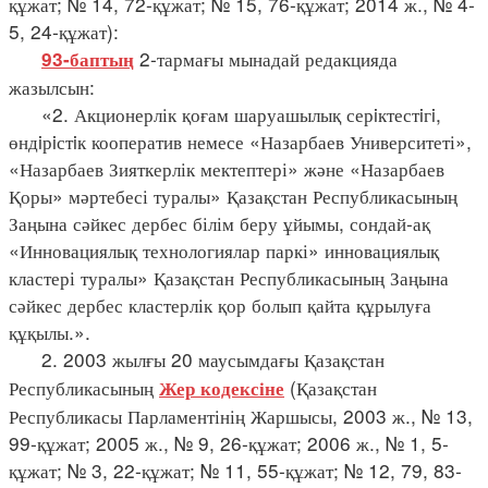
құжат; № 14, 72-құжат; № 15, 76-құжат; 2014 ж., № 4-
5, 24-құжат):
2-тармағы мынадай редакцияда
93-баптың
жазылсын:
«2. Акционерлік қоғам шаруашылық серiктестiгi,
өндiрiстiк кооператив немесе «Назарбаев Университеті»,
«Назарбаев Зияткерлік мектептері» және «Назарбаев
Қоры» мәртебесі туралы» Қазақстан Республикасының
Заңына сәйкес дербес білім беру ұйымы, сондай-ақ
«Инновациялық технологиялар паркі» инновациялық
кластері туралы» Қазақстан Республикасының Заңына
сәйкес дербес кластерлік қор болып қайта құрылуға
құқылы.».
2. 2003 жылғы 20 маусымдағы Қазақстан
Республикасының
(Қазақстан
Жер кодексіне
Республикасы Парламентінің Жаршысы, 2003 ж., № 13,
99-құжат; 2005 ж., № 9, 26-құжат; 2006 ж., № 1, 5-
құжат; № 3, 22-құжат; № 11, 55-құжат; № 12, 79, 83-