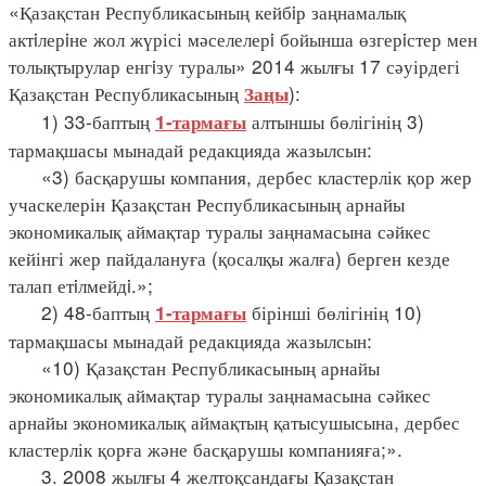
«Қазақстан Республикасының кейбiр заңнамалық
актiлерiне жол жүрісі мәселелерi бойынша өзгерiстер мен
толықтырулар енгiзу туралы» 2014 жылғы 17 сәуірдегі
Қазақстан Республикасының
):
Заңы
1) 33-баптың
алтыншы бөлігінің 3)
1-тармағы
тармақшасы мынадай редакцияда жазылсын:
«3) басқарушы компания, дербес кластерлік қор жер
учаскелерін Қазақстан Республикасының арнайы
экономикалық аймақтар туралы заңнамасына сәйкес
кейінгі жер пайдалануға (қосалқы жалға) берген кезде
талап етiлмейдi.»;
2) 48-баптың
бірінші бөлігінің 10)
1-тармағы
тармақшасы мынадай редакцияда жазылсын:
«10) Қазақстан Республикасының арнайы
экономикалық аймақтар туралы заңнамасына сәйкес
арнайы экономикалық аймақтың қатысушысына, дербес
кластерлік қорға және басқарушы компанияға;».
3. 2008 жылғы 4 желтоқсандағы Қазақстан