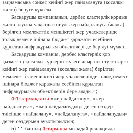
заңнамасына сәйкес кейінгі жер пайдалануға (қосалқы
жалға) беруге құқылы.
Басқарушы компанияның, дербес кластерлік қордың
жалға алуына уақытша өтеулі жер пайдалануға (жалға)
берілген мемлекеттік меншіктегі жер учаскелерінде
толық немесе ішінара бюджет қаражаты есебінен
құрылған инфрақұрылым объектілері де берілуі мүмкін.
Басқарушы компания, дербес кластерлік қор
қызметтің қосалқы түрлерін жүзеге асыратын тұлғаларға
кейінгі жер пайдалануға (қосалқы жалға) берілген
мемлекеттік меншіктегі жер учаскелерінде толық немесе
ішінара бюджет қаражаты есебінен құрылған
инфрақұрылым объектілерін бере алады.»;
«жер пайдалану», «жер
4-1-тармақтағы
пайдалануға», «жер пайдаланудың» деген сөздер
тиісінше «пайдалану», «пайдалануға», «пайдаланудың»
деген сөздермен ауыстырылсын;
5) 11-баптың
мынадай редакцияда
4-тармағы