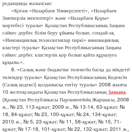
редакцияда жазылсын:
«Қоғам «Назарбаев Университеті», «Назарбаев
Зияткерлік мектептері» және «Назарбаев Қоры»
мәртебесі туралы» Қазақстан Республикасының Заңына
сәйкес дербес білім беру ұйымы болып, сондай-ақ
«Инновациялық технологиялар паркі» инновациялық
кластері туралы» Қазақстан Республикасының Заңына
сәйкес дербес кластерлік қор болып қайта құрылуға
құқылы.».
8. «Салық және бюджетке төленетiн басқа да мiндеттi
төлемдер туралы» Қазақстан Республикасының Кодексiн
(Салық кодексi) қолданысқа енгiзу туралы» 2008 жылғы
10 желтоқсандағы Қазақстан Республикасының
Заңына
(Қазақстан Республикасы Парламентiнiң Жаршысы, 2008
ж., № 23, 113-құжат; 2009 ж., № 13-14, 63-құжат; №
18, 84-құжат; № 23, 100-құжат; № 24, 134-құжат;
2010 ж., № 5, 23-құжат; № 11, 58-құжат; № 15, 71-
құжат; № 17-18, 101-құжат; № 22, 132-құжат; 2011 ж.,