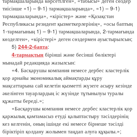
тармақшаларында көрсетілген», «табысы» деген сөздер
тиісінше «1) – 9-1) тармақшаларында», «1) – 9-1)
тармақшаларында», «кірістер» және «Қазақстан
Республикасы резидент қызметкерлерінің», «осы баптың
1-тармағының 1) – 9-1) тармақшаларында, 2-тармағында
көзделген», «кірістері» деген сөздермен ауыстырылсын;
5)
:
244-2-бапта
бірінші және бесінші бөліктері
4-тармақтың
мынадай редакцияда жазылсын:
«4. Басқарушы компания немесе дербес кластерлік
қор арнайы экономикалық аймақтарды құру
мақсаттарына сай келетін қызметті жүзеге асыру кезінде
әкелінген тауарлардың іс жүзінде тұтынылуы туралы
құжатты береді.»;
«Басқарушы компания немесе дербес кластерлік қор
қаржылық қамтамасыз етуді қалыптастыру тәсілдерінің
кез келгенін, оның ішінде екі немесе бірнеше тәсілді
біріктіріп қолдану жолымен таңдап алуға құқылы.»;