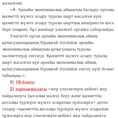
жазылсын:
«4. Арнайы экономикалық аймақтың басқару органы
қызметті жүзеге асыру туралы шарт жасалған күні
қызметті жүзеге асыру туралы шарттың көшірмесін қоса
бере отырып, бұл жөнінде уәкілетті органға хабарлайды.
Уәкілетті орган арнайы экономикалық аймақ
қатысушыларының бірыңғай тізіліміне арнайы
экономикалық аймақтың қатысушысы туралы
мәліметтерді енгізеді. Қызметті жүзеге асыру туралы
шарт жасалған күн арнайы экономикалық аймақ
қатысушыларының бірыңғай тізіліміне енгізу күні болып
табылады.»;
6)
:
18-бапта
«жер учаскелерін кейінгі жер
2) тармақшадағы
пайдалануға (қосалқы жалға) беру және қызметтің
қосалқы түрлерін жүзеге асыратын тұлғаларға» деген
сөздер «қызметтің қосалқы түрлерін жүзеге асыратын
тұлғаларға жер учаскелерін кейінгі жер пайдалануға