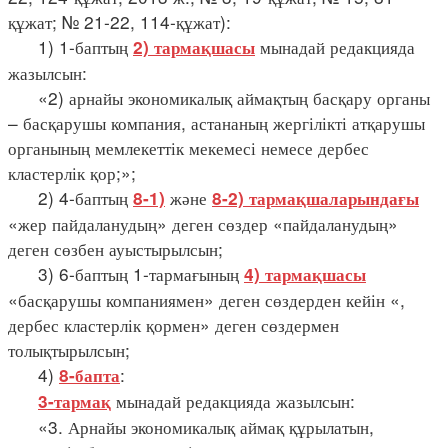
құжат; № 21-22, 114-құжат):
1) 1-баптың
мынадай редакцияда
2) тармақшасы
жазылсын:
«2) арнайы экономикалық аймақтың басқару органы
– басқарушы компания, астананың жергілікті атқарушы
органының мемлекеттік мекемесі немесе дербес
кластерлік қор;»;
2) 4-баптың
және
8-1)
8-2) тармақшаларындағы
«жер пайдаланудың» деген сөздер «пайдаланудың»
деген сөзбен ауыстырылсын;
3) 6-баптың 1-тармағының
4) тармақшасы
«басқарушы компаниямен» деген сөздерден кейін «,
дербес кластерлік қормен» деген сөздермен
толықтырылсын;
4)
:
8-бапта
мынадай редакцияда жазылсын:
3-тармақ
«3. Арнайы экономикалық аймақ құрылатын,