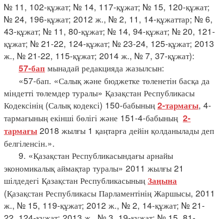
№ 11, 102-құжат; № 14, 117-құжат; № 15, 120-құжат;
№ 24, 196-құжат; 2012 ж., № 2, 11, 14-құжаттар; № 6,
43-құжат; № 11, 80-құжат; № 14, 94-құжат; № 20, 121-
құжат; № 21-22, 124-құжат; № 23-24, 125-құжат; 2013
ж., № 21-22, 115-құжат; 2014 ж., № 7, 37-құжат):
мынадай редакцияда жазылсын:
57-бап
«57-бап. «Салық және бюджетке төленетін басқа да
міндетті төлемдер туралы» Қазақстан Республикасы
Кодексінің (Салық кодексі) 150-бабының
, 4-
2-тармағы
тармағының екінші бөлігі және 151-4-бабының
2-
2018 жылғы 1 қаңтарға дейін қолданылады деп
тармағы
белгіленсін.».
9. «Қазақстан Республикасындағы арнайы
экономикалық аймақтар туралы» 2011 жылғы 21
шілдедегі Қазақстан Республикасының
Заңына
(Қазақстан Республикасы Парламентінің Жаршысы, 2011
ж., № 15, 119-құжат; 2012 ж., № 2, 14-құжат; № 21-
22, 124-құжат; 2013 ж., № 3, 19-құжат; № 15, 81-