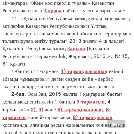
аймақтарда «Жеке кәсіпкерлік туралы» Қазақстан
Республикасының
сәйкес жүзеге асырылады.».
Заңына
11. «Қазақстан Республикасының кейбiр заңнамалық
актiлерiне Қазақстан Республикасының Ұлттық
кәсiпкерлер палатасы мәселелерi бойынша өзгерiстер мен
толықтырулар енгiзу туралы» 2013 жылғы 4 шiлдедегi
Қазақстан Республикасының
(Қазақстан
Заңына
Республикасы Парламентiнiң Жаршысы, 2013 ж., № 15,
81-құжат):
1-баптың 11-тармағы
екінші
1) тармақшасының
абзацы «ұйымдары,» деген сөзден кейін «дербес
кластерлік қор,» деген сөздермен толықтырылсын.
. Осы Заң, 2015 жылғы 1 қаңтардан бастап
2-бап
қолданысқа енгізілетін 1-баптың
, 4-
3-тармағын
тармағының
,
және
,
2)
4)
6) тармақшаларын
8-
және 9-тармағының
тармағын
8) тармақшасын
қоспағанда, алғашқы ресми жарияланған күнінен кейін
Вверх
күнтізбелік он күн өткен соң қолданысқа енгізіледі.