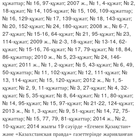
құжаттар; № 16, 97-құжат; 2007 ж., № 1, 4-құжат; № 2,
18-құжат; № 14, 105-құжат; № 15, 106, 109-құжаттар;
№ 16, 129-құжат; № 17, 139-құжат; № 18, 143-құжат;
№ 20, 152-құжат; № 24, 180-құжат; 2008 ж., № 6-7,
27-құжат; № 15-16, 64-құжат; № 21, 95-құжат; № 23,
114-құжат; 2009 ж., № 2-3, 18-құжат; № 13-14, 62-
құжат; № 15-16, 76-құжат; № 17, 79-құжат; № 18, 84,
86-құжаттар; 2010 ж., № 5, 23-құжат; № 24, 146-
құжат; 2011 ж., № 1, 2-құжат; № 5, 43-құжат; № 6, 49,
50-құжаттар; № 11, 102-құжат; № 12, 111-құжат; №
13, 114-құжат; № 15, 120-құжат; 2012 ж., № 1, 5-
құжат; № 2, 9, 11-құжаттар; № 3, 27-құжат; № 4, 32-
құжат; № 5, 35-құжат; № 8, 64-құжат; № 11, 80-құжат;
№ 14, 95-құжат; № 15, 97-құжат; № 21-22, 124-құжат;
2013 ж., № 1, 3-құжат; № 9, 51-құжат; № 14, 72, 75-
құжаттар; № 15, 77, 79, 81-құжаттар; 2014 ж., № 2,
10-құжат; 2014 жылғы 19 сәуірде «Егемен Қазақстан»
және «Казахстанская правда» газеттерінде жарияланған