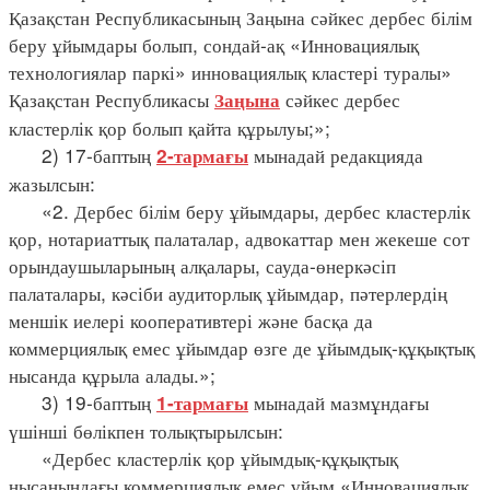
Қазақстан Республикасының Заңына сәйкес дербес білім
беру ұйымдары болып, сондай-ақ «Инновациялық
технологиялар паркі» инновациялық кластері туралы»
Қазақстан Республикасы
сәйкес дербес
Заңына
кластерлік қор болып қайта құрылуы;»;
2) 17-баптың
мынадай редакцияда
2-тармағы
жазылсын:
«2. Дербес білім беру ұйымдары, дербес кластерлік
қор, нотариаттық палаталар, адвокаттар мен жекеше сот
орындаушыларының алқалары, сауда-өнеркәсіп
палаталары, кәсіби аудиторлық ұйымдар, пәтерлердің
меншік иелері кооперативтері және басқа да
коммерциялық емес ұйымдар өзге де ұйымдық-құқықтық
нысанда құрыла алады.»;
3) 19-баптың
мынадай мазмұндағы
1-тармағы
үшінші бөлікпен толықтырылсын:
«Дербес кластерлік қор ұйымдық-құқықтық
нысанындағы коммерциялық емес ұйым «Инновациялық