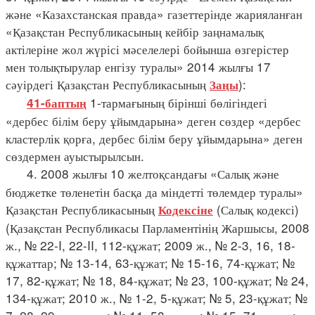
және «Казахстанская правда» газеттерінде жарияланған
«Қазақстан Республикасының кейбір заңнамалық
актілеріне жол жүрісі мәселелері бойынша өзгерістер
мен толықтырулар енгізу туралы» 2014 жылғы 17
сәуірдегі Қазақстан Республикасының
):
Заңы
1-тармағының бірінші бөлігіндегі
41-баптың
«дербес білім беру ұйымдарына» деген сөздер «дербес
кластерлік қорға, дербес білім беру ұйымдарына» деген
сөздермен ауыстырылсын.
4. 2008 жылғы 10 желтоқсандағы «Салық және
бюджетке төленетін басқа да міндетті төлемдер туралы»
Қазақстан Республикасының
(Салық кодексі)
Кодексіне
(Қазақстан Республикасы Парламентінің Жаршысы, 2008
ж., № 22-I, 22-II, 112-құжат; 2009 ж., № 2-3, 16, 18-
құжаттар; № 13-14, 63-құжат; № 15-16, 74-құжат; №
17, 82-құжат; № 18, 84-құжат; № 23, 100-құжат; № 24,
134-құжат; 2010 ж., № 1-2, 5-құжат; № 5, 23-құжат; №