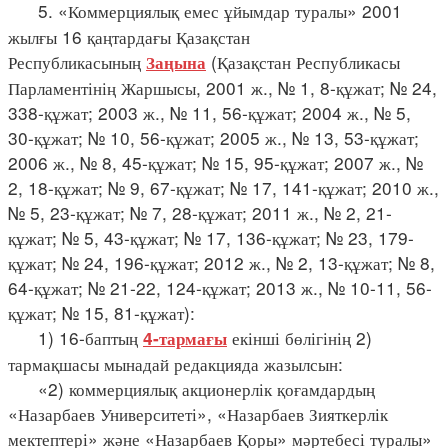
5. «Коммерциялық емес ұйымдар туралы» 2001
жылғы 16 қаңтардағы Қазақстан
Республикасының
(Қазақстан Республикасы
Заңына
Парламентінің Жаршысы, 2001 ж., № 1, 8-құжат; № 24,
338-құжат; 2003 ж., № 11, 56-құжат; 2004 ж., № 5,
30-құжат; № 10, 56-құжат; 2005 ж., № 13, 53-құжат;
2006 ж., № 8, 45-құжат; № 15, 95-құжат; 2007 ж., №
2, 18-құжат; № 9, 67-құжат; № 17, 141-құжат; 2010 ж.,
№ 5, 23-құжат; № 7, 28-құжат; 2011 ж., № 2, 21-
құжат; № 5, 43-құжат; № 17, 136-құжат; № 23, 179-
құжат; № 24, 196-құжат; 2012 ж., № 2, 13-құжат; № 8,
64-құжат; № 21-22, 124-құжат; 2013 ж., № 10-11, 56-
құжат; № 15, 81-құжат):
1) 16-баптың
екінші бөлігінің 2)
4-тармағы
тармақшасы мынадай редакцияда жазылсын:
«2) коммерциялық акционерлік қоғамдардың
«Назарбаев Университеті», «Назарбаев Зияткерлік
мектептері» және «Назарбаев Қоры» мәртебесі туралы»