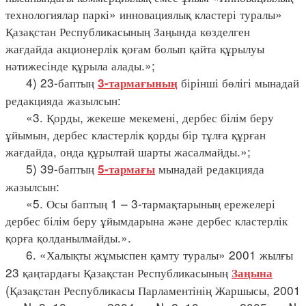
технологиялар паркі» инновациялық кластері туралы»
Қазақстан Республикасының Заңында көзделген
жағдайда акционерлік қоғам болып қайта құрылуы
нәтижесінде құрыла алады.»;
4) 23-баптың
бірінші бөлігі мынадай
3-тармағының
редакцияда жазылсын:
«3. Қорды, жекеше мекемені, дербес білім беру
ұйымын, дербес кластерлік қорды бір тұлға құрған
жағдайда, онда құрылтай шарты жасалмайды.»;
5) 39-баптың
мынадай редакцияда
5-тармағы
жазылсын:
«5. Осы баптың 1 – 3-тармақтарының ережелері
дербес білім беру ұйымдарына және дербес кластерлік
қорға қолданылмайды.».
6. «Халықты жұмыспен қамту туралы» 2001 жылғы
23 қаңтардағы Қазақстан Республикасының
Заңына
(Қазақстан Республикасы Парламентінің Жаршысы, 2001