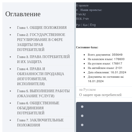
О проекте
Наши проекты:
Оглавление
Учёт.kz
ПОБ.Учёт
Рус
|
Қаз
|
Eng
Глава 1. ОБЩИЕ ПОЛОЖЕНИЯ
Глава 2. ГОСУДАРСТВЕННОЕ
РЕГУЛИРОВАНИЕ В СФЕРЕ
ЗАЩИТЫ ПРАВ
Состояние базы:
ПОТРЕБИТЕЛЕЙ
Всего документов:
355649
Глава 3. ПРАВА ПОТРЕБИТЕЛЕЙ
На казахском языке:
176600
И ИХ ЗАЩИТА
На русском языке:
176917
На английском языке:
2131
Глава 4. ПРАВА И
Дата обновления:
16.01.2024
ОБЯЗАННОСТИ ПРОДАВЦА
Документы по состоянию на:
(ИЗГОТОВИТЕЛЯ,
16.01.2024
ИСПОЛНИТЕЛЯ)
на Русском
Глава 5. ВЫПОЛНЕНИЕ РАБОТЫ
О защите прав потребителей
(ОКАЗАНИЕ УСЛУГИ)
Глава 6. ОБЩЕСТВЕННЫЕ
ОБЪЕДИНЕНИЯ
ПОТРЕБИТЕЛЕЙ
Глава 7. ЗАКЛЮЧИТЕЛЬНЫЕ
ПОЛОЖЕНИЯ