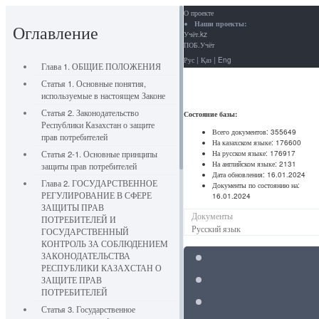
О проекте
Наши проекты:
Оглавление
Учёт.kz
ПОБ.Учёт
Рус
|
Қаз
|
Eng
Глава 1. ОБЩИЕ ПОЛОЖЕНИЯ
Статья 1. Основные понятия,
используемые в настоящем Законе
Статья 2. Законодательство
Состояние базы:
Республики Казахстан о защите
Всего документов:
355649
прав потребителей
На казахском языке:
176600
На русском языке:
176917
Статья 2-1. Основные принципы
На английском языке:
2131
защиты прав потребителей
Дата обновления:
16.01.2024
Глава 2. ГОСУДАРСТВЕННОЕ
Документы по состоянию на:
РЕГУЛИРОВАНИЕ В СФЕРЕ
16.01.2024
ЗАЩИТЫ ПРАВ
Документы
ПОТРЕБИТЕЛЕЙ И
Русский язык
ГОСУДАРСТВЕННЫЙ
КОНТРОЛЬ ЗА СОБЛЮДЕНИЕМ
ЗАКОНОДАТЕЛЬСТВА
РЕСПУБЛИКИ КАЗАХСТАН О
ЗАЩИТЕ ПРАВ
ПОТРЕБИТЕЛЕЙ
Статья 3. Государственное