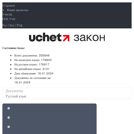
О проекте
Наши проекты:
Учёт.kz
ПОБ.Учёт
Рус
|
Қаз
|
Eng
Состояние базы:
Всего документов:
355649
На казахском языке:
176600
На русском языке:
176917
На английском языке:
2131
Дата обновления:
16.01.2024
Документы по состоянию на:
16.01.2024
Документы
Русский язык