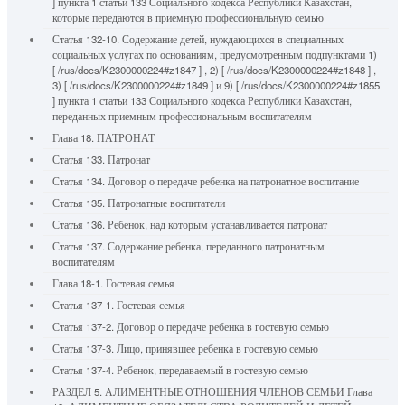
] пункта 1 статьи 133 Социального кодекса Республики Казахстан,
которые передаются в приемную профессиональную семью
Статья 132-10. Содержание детей, нуждающихся в специальных
социальных услугах по основаниям, предусмотренным подпунктами 1)
[ /rus/docs/K2300000224#z1847 ] , 2) [ /rus/docs/K2300000224#z1848 ] ,
3) [ /rus/docs/K2300000224#z1849 ] и 9) [ /rus/docs/K2300000224#z1855
] пункта 1 статьи 133 Социального кодекса Республики Казахстан,
переданных приемным профессиональным воспитателям
Глава 18. ПАТРОНАТ
Статья 133. Патронат
Статья 134. Договор о передаче ребенка на патронатное воспитание
Статья 135. Патронатные воспитатели
Статья 136. Ребенок, над которым устанавливается патронат
Статья 137. Содержание ребенка, переданного патронатным
воспитателям
Глава 18-1. Гостевая семья
Статья 137-1. Гостевая семья
Статья 137-2. Договор о передаче ребенка в гостевую семью
Статья 137-3. Лицо, принявшее ребенка в гостевую семью
Статья 137-4. Ребенок, передаваемый в гостевую семью
РАЗДЕЛ 5. АЛИМЕНТНЫЕ ОТНОШЕНИЯ ЧЛЕНОВ СЕМЬИ Глава