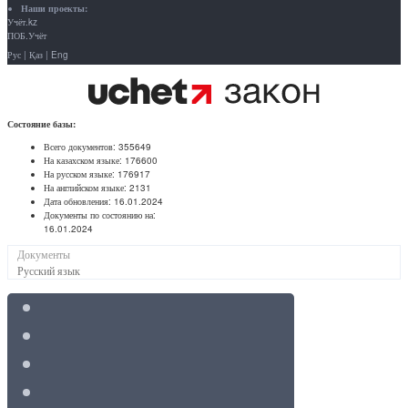
Наши проекты:
Учёт.kz
ПОБ.Учёт
Рус
|
Қаз
|
Eng
Состояние базы:
Всего документов:
355649
На казахском языке:
176600
На русском языке:
176917
На английском языке:
2131
Дата обновления:
16.01.2024
Документы по состоянию на:
16.01.2024
Документы
Русский язык