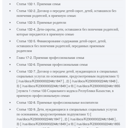
Статья 132-1. Приемная семья
Статья 132-2. Договор о передаче детей-сирот, детей, оставшихся без
попечения родителей, в приемную семью
Статья 132-3. Приемные родители
Статья 132-4. Дети-сироты, дети, оставшиеся без попечения родителей,
которые передаются в приемную семью
Статья 132-5. Финансирование содержания детей-сирот, детей,
оставшихся без попечения родителей, переданных приемным
родителям
Глава 17-2. Приемная профессиональная семья
Статья 132-6. Приемная профессиональная семья
Статья 132-7. Договор о передаче детей, нуждающихся в специальных
социальных услугах по основаниям, предусмотренным подпунктами 1)
[ /rus/docs/K2300000224#z1847 ] , 2) [ /rus/docs/K2300000224#z1848 ] ,
3) [ /rus/docs/K2300000224#z1849 ] и 9) [ /rus/docs/K2300000224#z1855
] пункта 1 статьи 133 Социального кодекса Республики Казахстан, в
приемную профессиональную семью
Статья 132-8. Приемные профессиональные воспитатели
Статья 132-9. Дети, нуждающиеся в специальных социальных услугах
по основаниям, предусмотренным подпунктами 1) [
/rus/docs/K2300000224#z1847 ] , 2) [ /rus/docs/K2300000224#z1848 ] ,
3) [ /rus/docs/K2300000224#z1849 ] и 9) [ /rus/docs/K2300000224#z1855