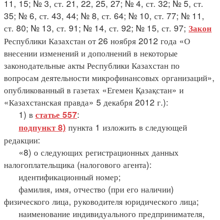
11, 15; № 3, ст. 21, 22, 25, 27; № 4, ст. 32; № 5, ст.
35; № 6, ст. 43, 44; № 8, ст. 64; № 10, ст. 77; № 11,
ст. 80; № 13, ст. 91; № 14, ст. 92; № 15, ст. 97;
Закон
Республики Казахстан от 26 ноября 2012 года «О
внесении изменений и дополнений в некоторые
законодательные акты Республики Казахстан по
вопросам деятельности микрофинансовых организаций»,
опубликованный в газетах «Егемен Қазақстан» и
«Казахстанская правда» 5 декабря 2012 г.):
1) в
:
статье 557
пункта 1 изложить в следующей
подпункт 8)
редакции:
«8) о следующих регистрационных данных
налогоплательщика (налогового агента):
идентификационный номер;
фамилия, имя, отчество (при его наличии)
физического лица, руководителя юридического лица;
наименование индивидуального предпринимателя,