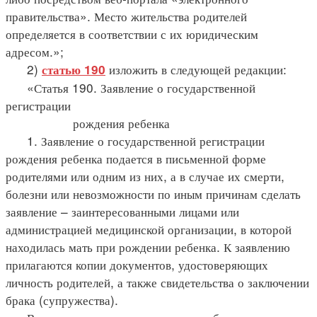
правительства». Место жительства родителей
определяется в соответствии с их юридическим
адресом.»;
2)
изложить в следующей редакции:
статью 190
«Статья 190. Заявление о государственной
регистрации
рождения ребенка
1. Заявление о государственной регистрации
рождения ребенка подается в письменной форме
родителями или одним из них, а в случае их смерти,
болезни или невозможности по иным причинам сделать
заявление – заинтересованными лицами или
администрацией медицинской организации, в которой
находилась мать при рождении ребенка. К заявлению
прилагаются копии документов, удостоверяющих
личность родителей, а также свидетельства о заключении
брака (супружества).