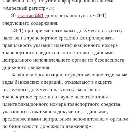
заявлении, отсутствует в информационной системе
«Адресный регистр».»;
3)
дополнить подпунктом 3-1)
статью 581
следующего содержания:
«3-1) при приеме платежных документов в уплату
налогов на транспортное средство контролировать
правильность указания идентификационного номера
транспортного средства в соответствии с данными
центрального исполнительного органа по безопасности
дорожного движения.
Банки или организации, осуществляющие отдельные
виды банковских операций, отказывают в акцепте
платежного документа на уплату налогов на
транспортное средство в случае несоответствия
идентификационного номера транспортного средства,
указанного в платежном документе, с данными,
представленными центральным исполнительным органом
по безопасности дорожного движения;»;