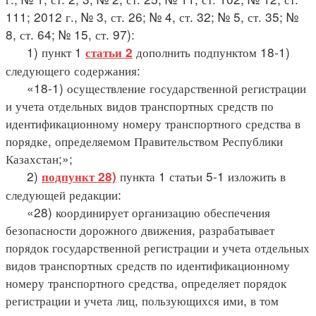
111; 2012 г., № 3, ст. 26; № 4, ст. 32; № 5, ст. 35; №
8, ст. 64; № 15, ст. 97):
1) пункт 1
дополнить подпунктом 18-1)
статьи 2
следующего содержания:
«18-1) осуществление государственной регистрации
и учета отдельных видов транспортных средств по
идентификационному номеру транспортного средства в
порядке, определяемом Правительством Республики
Казахстан;»;
2)
пункта 1 статьи 5-1 изложить в
подпункт 28)
следующей редакции:
«28) координирует организацию обеспечения
безопасности дорожного движения, разрабатывает
порядок государственной регистрации и учета отдельных
видов транспортных средств по идентификационному
номеру транспортного средства, определяет порядок
регистрации и учета лиц, пользующихся ими, в том