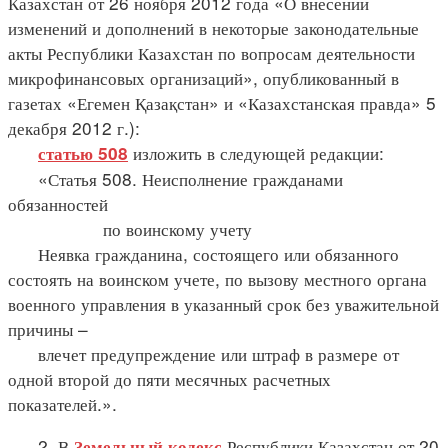
Казахстан от 26 ноября 2012 года «О внесении
изменений и дополнений в некоторые законодательные
акты Республики Казахстан по вопросам деятельности
микрофинансовых организаций», опубликованный в
газетах «Егемен Қазақстан» и «Казахстанская правда» 5
декабря 2012 г.):
изложить в следующей редакции:
статью 508
«Статья 508. Неисполнение гражданами
обязанностей
по воинскому учету
Неявка гражданина, состоящего или обязанного
состоять на воинском учете, по вызову местного органа
военного управления в указанный срок без уважительной
причины –
влечет предупреждение или штраф в размере от
одной второй до пяти месячных расчетных
показателей.».
2. В
Республики Казахстан от 20
Земельный кодекс