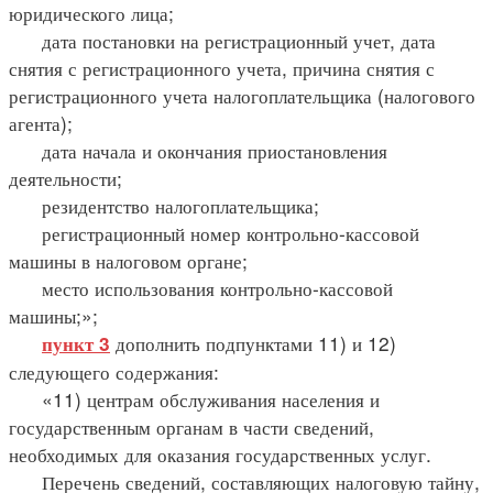
юридического лица;
дата постановки на регистрационный учет, дата
снятия с регистрационного учета, причина снятия с
регистрационного учета налогоплательщика (налогового
агента);
дата начала и окончания приостановления
деятельности;
резидентство налогоплательщика;
регистрационный номер контрольно-кассовой
машины в налоговом органе;
место использования контрольно-кассовой
машины;»;
дополнить подпунктами 11) и 12)
пункт 3
следующего содержания:
«11) центрам обслуживания населения и
государственным органам в части сведений,
необходимых для оказания государственных услуг.
Перечень сведений, составляющих налоговую тайну,