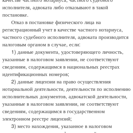
исполнителя, адвоката либо отказывают в такой
постановке.
Отказ в постановке физического лица на
регистрационный учет в качестве частного нотариуса,
частного судебного исполнителя, адвоката производится
налоговым органом в случае, если:
1) данные документа, удостоверяющего личность,
указанные в налоговом заявлении, не соответствуют
сведениям, содержащимся в национальных реестрах
идентификационных номеров;
2) данные лицензии на право осуществления
нотариальной деятельности, деятельности по исполнению
исполнительных документов, адвокатской деятельности,
указанные в налоговом заявлении, не соответствуют
сведениям, содержащимся в государственном
электронном реестре лицензий;
3) место нахождения, указанное в налоговом