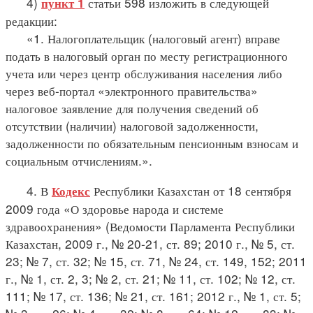
4)
статьи 598 изложить в следующей
пункт 1
редакции:
«1. Налогоплательщик (налоговый агент) вправе
подать в налоговый орган по месту регистрационного
учета или через центр обслуживания населения либо
через веб-портал «электронного правительства»
налоговое заявление для получения сведений об
отсутствии (наличии) налоговой задолженности,
задолженности по обязательным пенсионным взносам и
социальным отчислениям.».
4. В
Республики Казахстан от 18 сентября
Кодекс
2009 года «О здоровье народа и системе
здравоохранения» (Ведомости Парламента Республики
Казахстан, 2009 г., № 20-21, ст. 89; 2010 г., № 5, ст.
23; № 7, ст. 32; № 15, ст. 71, № 24, ст. 149, 152; 2011
г., № 1, ст. 2, 3; № 2, ст. 21; № 11, ст. 102; № 12, ст.
111; № 17, ст. 136; № 21, ст. 161; 2012 г., № 1, ст. 5;