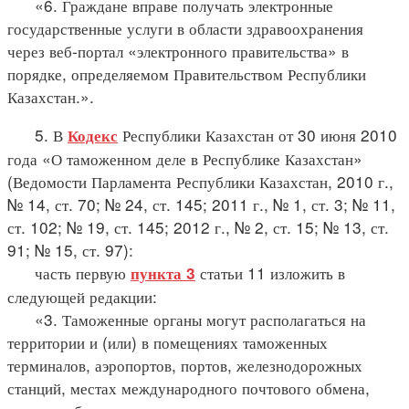
«6. Граждане вправе получать электронные
государственные услуги в области здравоохранения
через веб-портал «электронного правительства» в
порядке, определяемом Правительством Республики
Казахстан.».
5. В
Республики Казахстан от 30 июня 2010
Кодекс
года «О таможенном деле в Республике Казахстан»
(Ведомости Парламента Республики Казахстан, 2010 г.,
№ 14, ст. 70; № 24, ст. 145; 2011 г., № 1, ст. 3; № 11,
ст. 102; № 19, ст. 145; 2012 г., № 2, ст. 15; № 13, ст.
91; № 15, ст. 97):
часть первую
статьи 11 изложить в
пункта 3
следующей редакции:
«3. Таможенные органы могут располагаться на
территории и (или) в помещениях таможенных
терминалов, аэропортов, портов, железнодорожных
станций, местах международного почтового обмена,