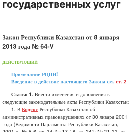
государственных услуг
Закон Республики Казахстан от 8 января
2013 года № 64-V
ДЕЙСТВУЮЩИЙ
Примечание РЦПИ!
Введение в действие настоящего Закона см.
ст. 2
. Внести изменения и дополнения в
Статья 1
следующие законодательные акты Республики Казахстан:
1. В
Республики Казахстан об
Кодекс
административных правонарушениях от 30 января 2001
года (Ведомости Парламента Республики Казахстан,
2001 г., № 5-6, ст. 24; № 17-18, ст. 241; № 21-22, ст.