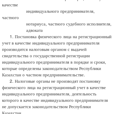
качестве
индивидуального предпринимателя,
частного
нотариуса, частного судебного исполнителя,
адвоката
1. Постановка физического лица на регистрационный
учет в качестве индивидуального предпринимателя
производится налоговым органом с выдачей
свидетельства о государственной регистрации
индивидуального предпринимателя в порядке и сроки,
которые определены законодательством Республики
Казахстан о частном предпринимательстве.
2. Налоговые органы не производят постановку
физического лица на регистрационный учет в качестве
индивидуального предпринимателя, деятельность
которого в качестве индивидуального предпринимателя
не допускается законодательством Республики
Казахстан.