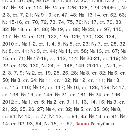
97; № 23, ст. 114; № 24, ст. 126, 128, 129; 2009 г., №
2-3, ст. 7, 21; № 9-10, ст. 47, 48; № 13-14, ст. 62, 63;
№ 15-16, ст. 70, 72, 73, 74, 75, 76; № 17, ст. 79, 80,
82; № 18, ст. 84, 86; № 19, ст. 88; № 23, ст. 97, 115,
117; № 24, ст. 121, 122, 125, 129, 130, 133, 134;
2010 г., № 1-2, ст. 1, 4, 5; № 5, ст. 23; № 7, ст. 28, 32;
№ 8, ст. 41; № 9, ст. 44; № 11, ст. 58; № 13, ст. 67; №
15, ст. 71; № 17-18, ст. 112, 114; № 20-21, ст. 119; №
22, ст. 128, 130; № 24, ст. 146, 149; 2011 г., № 1, ст.
2, 3, 7, 9; № 2, ст. 19, 25, 26, 28; № 3, ст. 32; № 6, ст.
50; № 8, ст. 64; № 11, ст. 102; № 12, ст. 111; № 13,
ст. 115, 116; № 14, ст. 117; № 16, ст. 128, 129; № 17,
ст. 136; № 19, ст. 145; № 21, ст. 161; № 24, ст. 196;
2012 г., № 1, ст. 5; № 2, ст. 9, 11, 13, 14, 16; № 3, ст.
21, 22, 25, 26, 27; № 4, ст. 32; № 5, ст. 35, 36; № 8,
ст. 64; № 10, ст. 77; № 12, ст. 84, 85; № 13, ст. 91; №
14, ст. 92, 93, 94; № 15, ст. 97;
Республики
Закон