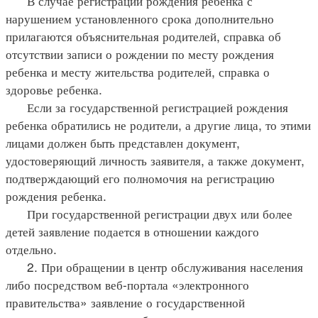
В случае регистрации рождения ребенка с
нарушением установленного срока дополнительно
прилагаются объяснительная родителей, справка об
отсутствии записи о рождении по месту рождения
ребенка и месту жительства родителей, справка о
здоровье ребенка.
Если за государственной регистрацией рождения
ребенка обратились не родители, а другие лица, то этими
лицами должен быть представлен документ,
удостоверяющий личность заявителя, а также документ,
подтверждающий его полномочия на регистрацию
рождения ребенка.
При государственной регистрации двух или более
детей заявление подается в отношении каждого
отдельно.
2. При обращении в центр обслуживания населения
либо посредством веб-портала «электронного
правительства» заявление о государственной