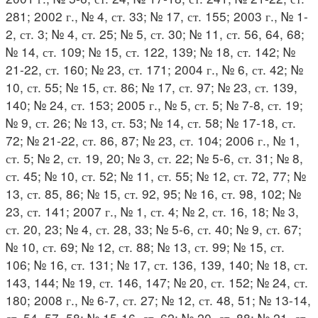
281; 2002 г., № 4, ст. 33; № 17, ст. 155; 2003 г., № 1-
2, ст. 3; № 4, ст. 25; № 5, ст. 30; № 11, ст. 56, 64, 68;
№ 14, ст. 109; № 15, ст. 122, 139; № 18, ст. 142; №
21-22, ст. 160; № 23, ст. 171; 2004 г., № 6, ст. 42; №
10, ст. 55; № 15, ст. 86; № 17, ст. 97; № 23, ст. 139,
140; № 24, ст. 153; 2005 г., № 5, ст. 5; № 7-8, ст. 19;
№ 9, ст. 26; № 13, ст. 53; № 14, ст. 58; № 17-18, ст.
72; № 21-22, ст. 86, 87; № 23, ст. 104; 2006 г., № 1,
ст. 5; № 2, ст. 19, 20; № 3, ст. 22; № 5-6, ст. 31; № 8,
ст. 45; № 10, ст. 52; № 11, ст. 55; № 12, ст. 72, 77; №
13, ст. 85, 86; № 15, ст. 92, 95; № 16, ст. 98, 102; №
23, ст. 141; 2007 г., № 1, ст. 4; № 2, ст. 16, 18; № 3,
ст. 20, 23; № 4, ст. 28, 33; № 5-6, ст. 40; № 9, ст. 67;
№ 10, ст. 69; № 12, ст. 88; № 13, ст. 99; № 15, ст.
106; № 16, ст. 131; № 17, ст. 136, 139, 140; № 18, ст.
143, 144; № 19, ст. 146, 147; № 20, ст. 152; № 24, ст.
180; 2008 г., № 6-7, ст. 27; № 12, ст. 48, 51; № 13-14,
ст. 54, 57, 58; № 15-16, ст. 62; № 20, ст. 88; № 21, ст.