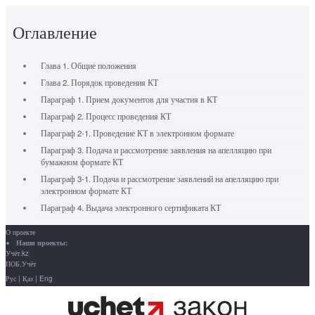
Оглавление
Глава 1. Общие положения
Глава 2. Порядок проведения КТ
Параграф 1. Прием документов для участия в КТ
Параграф 2. Процесс проведения КТ
Параграф 2-1. Проведение КТ в электронном формате
Параграф 3. Подача и рассмотрение заявления на апелляцию при
бумажном формате КТ
Параграф 3-1. Подача и рассмотрение заявлений на апелляцию при
электронном формате КТ
Параграф 4. Выдача электронного сертификата КТ
О проекте
Наши проекты:
Учёт.kz
ПОБ.Учёт
Рус
|
Қаз
|
Eng