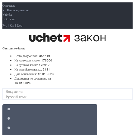
О проекте
Наши проекты:
Учёт.kz
ПОБ.Учёт
Рус
|
Қаз
|
Eng
Состояние базы:
Всего документов:
355649
На казахском языке:
176600
На русском языке:
176917
На английском языке:
2131
Дата обновления:
16.01.2024
Документы по состоянию на:
16.01.2024
Документы
Русский язык