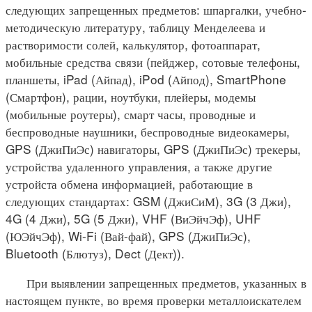
следующих запрещенных предметов: шпаргалки, учебно-
методическую литературу, таблицу Менделеева и
растворимости солей, калькулятор, фотоаппарат,
мобильные средства связи (пейджер, сотовые телефоны,
планшеты, iPad (Айпад), iPod (Айпод), SmartPhone
(Смартфон), рации, ноутбуки, плейеры, модемы
(мобильные роутеры), смарт часы, проводные и
беспроводные наушники, беспроводные видеокамеры,
GPS (ДжиПиЭс) навигаторы, GPS (ДжиПиЭс) трекеры,
устройства удаленного управления, а также другие
устройста обмена информацией, работающие в
следующих стандартах: GSM (ДжиСиМ), 3G (3 Джи),
4G (4 Джи), 5G (5 Джи), VHF (ВиЭйчЭф), UHF
(ЮЭйчЭф), Wi-Fi (Вай-фай), GPS (ДжиПиЭс),
Bluetooth (Блютуз), Dect (Дект)).
При выявлении запрещенных предметов, указанных в
настоящем пункте, во время проверки металлоискателем