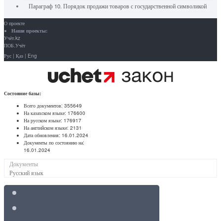
Параграф 10. Порядок продажи товаров с государственной символикой
О проекте
Наши проекты:
Учёт.kz
ПОБ.Учёт
Рус
|
Қаз
|
Eng
Состояние базы:
Всего документов:
355649
На казахском языке:
176600
На русском языке:
176917
На английском языке:
2131
Дата обновления:
16.01.2024
Документы по состоянию на:
16.01.2024
Документы
Русский язык