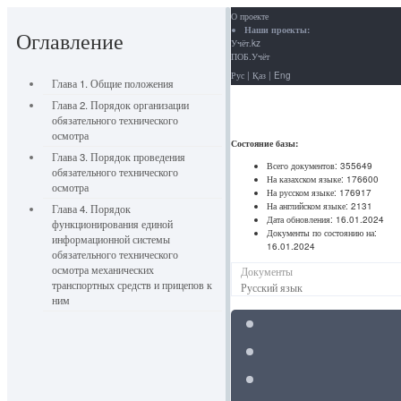
О проекте
Наши проекты:
Оглавление
Учёт.kz
ПОБ.Учёт
Рус
|
Қаз
|
Eng
Глава 1. Общие положения
Глава 2. Порядок организации
обязательного технического
осмотра
Состояние базы:
Глава 3. Порядок проведения
Всего документов:
355649
обязательного технического
На казахском языке:
176600
осмотра
На русском языке:
176917
На английском языке:
2131
Глава 4. Порядок
Дата обновления:
16.01.2024
функционирования единой
Документы по состоянию на:
информационной системы
16.01.2024
обязательного технического
осмотра механических
Документы
транспортных средств и прицепов к
Русский язык
ним