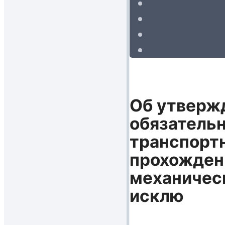
Об утверж
обязательн
транспортн
прохождени
механическ
исклю