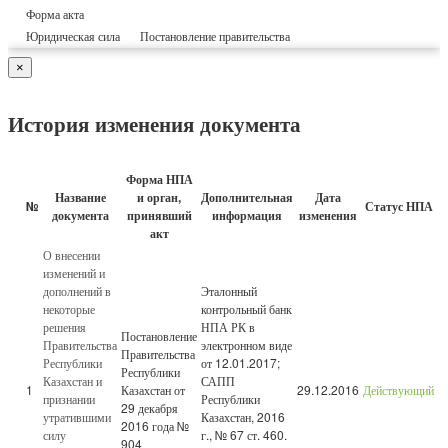
Форма акта
Юридическая сила
Постановление правительства
×
История изменения документа
Форма НПА
Название
и орган,
Дополнительная
Дата
№
Статус НПА
документа
принявший
информация
изменения
акт
О внесении
изменений и
дополнений в
Эталонный
некоторые
контрольный банк
решения
НПА РК в
Постановление
Правительства
электронном виде
Правительства
Республики
от 12.01.2017;
Республики
Казахстан и
САПП
1
Казахстан от
29.12.2016
Действующий
признании
Республики
29 декабря
утратившими
Казахстан, 2016
2016 года №
силу
г., № 67 ст. 460.
904