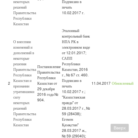
некоторых
Подписано в
решений
печать
Правительства
10.02.2017 г.
Республики
Казахстан
Эталонный
контрольный банк
О внесении
НПА РК в
изменений и
электронном виде
дополнений в
от 12.01.2017;
некоторые
САПП
решения
Республики
Постановление
Правительства
Казахстан, 2016
Правительства
Республики
г., № 67 ст. 460.
Республики
Казахстан и
Подписано в
2
Казахстан от
11.04.2017
Обновленный
признании
печать
29 декабря
утратившими
10.02.2017 г.;
2016 года №
силу
"Казахстанская
904.
некоторых
правда" от
решений
28.03.2017 г., №
Правительства
59 (28438);
Республики
Егемен
Казахстан
Қазақстан"
Вверх
28.03.2017 ж.,
№ 59 (29040);