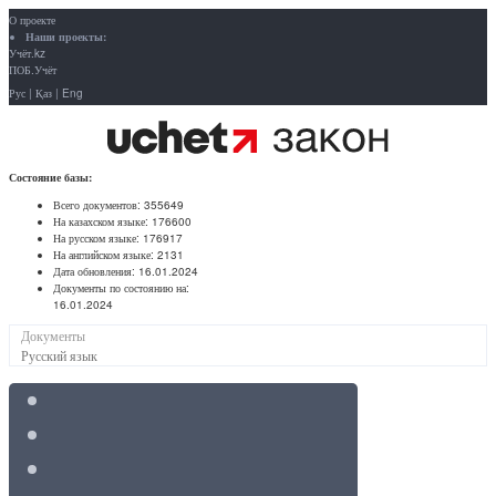
О проекте
Наши проекты:
Учёт.kz
ПОБ.Учёт
Рус
|
Қаз
|
Eng
Состояние базы:
Всего документов:
355649
На казахском языке:
176600
На русском языке:
176917
На английском языке:
2131
Дата обновления:
16.01.2024
Документы по состоянию на:
16.01.2024
Документы
Русский язык