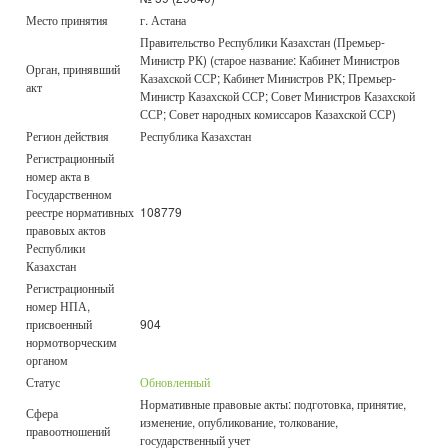
Место принятия
г. Астана
Правительство Республики Казахстан (Премьер-
Министр РК) (старое название: Кабинет Министров
Орган, принявший
Казахской ССР; Кабинет Министров РК; Премьер-
акт
Министр Казахской ССР; Совет Министров Казахской
ССР; Совет народных комиссаров Казахской ССР)
Регион действия
Республика Казахстан
Регистрационный
номер акта в
Государственном
реестре нормативных
108779
правовых актов
Республики
Казахстан
Регистрационный
номер НПА,
присвоенный
904
нормотворческим
органом
Статус
Обновленный
Нормативные правовые акты: подготовка, принятие,
Сфера
изменение, опубликование, толкование,
правоотношений
государственный учет