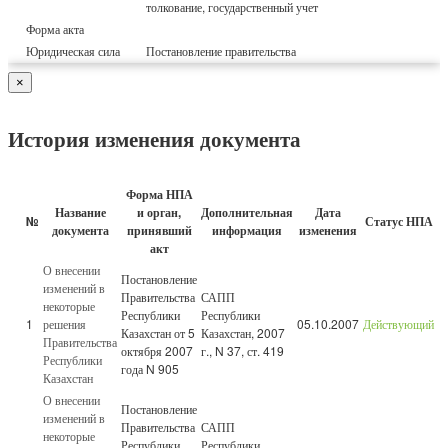
толкование, государственный учет
Форма акта
Юридическая сила
Постановление правительства
×
История изменения документа
Форма НПА
Название
и орган,
Дополнительная
Дата
№
Статус НПА
документа
принявший
информация
изменения
акт
О внесении
Постановление
изменений в
Правительства
САПП
некоторые
Республики
Республики
1
решения
05.10.2007
Действующий
Казахстан от 5
Казахстан, 2007
Правительства
октября 2007
г., N 37, ст. 419
Республики
года N 905
Казахстан
О внесении
Постановление
изменений в
Правительства
САПП
некоторые
Республики
Республики