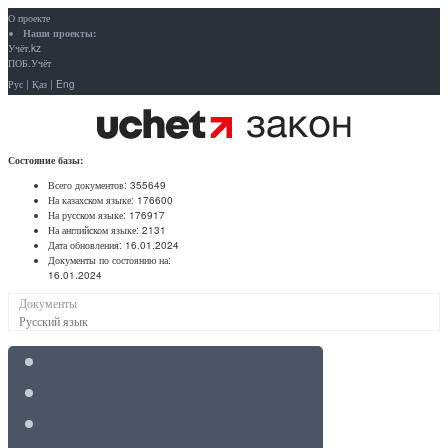
О проекте
Наши проекты:
Учёт.kz
ПОБ.Учёт
Рус
|
Қаз
|
Eng
Состояние базы:
Всего документов:
355649
На казахском языке:
176600
На русском языке:
176917
На английском языке:
2131
Дата обновления:
16.01.2024
Документы по состоянию на:
16.01.2024
Документы
Русский язык