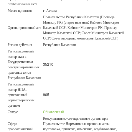
опубликовании акта
Место принятия
г. Астана
Правительство Республики Казахстан (Премьер-
Министр РК) (старое название: Кабинет Министров
Орган, принявший акт
Казахской ССР; Кабинет Министров РК; Премьер-
Министр Казахской ССР; Совет Министров Казахской
ССР; Совет народных комиссаров Казахской ССР)
Регион действия
Республика Казахстан
Регистрационный
номер акта в
Государственном
35210
реестре нормативных
правовых актов
Республики Казахстан
Регистрационный
номер НПА,
присвоенный
905
нормотворческим
органом
Статус
Обновленный
Консультативно-совещательные органы при
Сфера
Правительстве Нормативные правовые акты:
правоотношений
подготовка, принятие, изменение, опубликование,