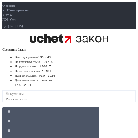
О проекте
Наши проекты:
Учёт.kz
ПОБ.Учёт
Рус
|
Қаз
|
Eng
Состояние базы:
Всего документов:
355649
На казахском языке:
176600
На русском языке:
176917
На английском языке:
2131
Дата обновления:
16.01.2024
Документы по состоянию на:
16.01.2024
Документы
Русский язык