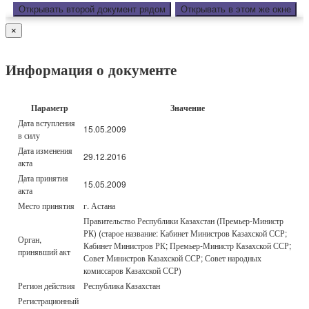
Открывать второй документ рядом
Открывать в этом же окне
×
Информация о документе
Параметр
Значение
Дата вступления
15.05.2009
в силу
Дата изменения
29.12.2016
акта
Дата принятия
15.05.2009
акта
Место принятия
г. Астана
Правительство Республики Казахстан (Премьер-Министр
РК) (старое название: Кабинет Министров Казахской ССР;
Орган,
Кабинет Министров РК; Премьер-Министр Казахской ССР;
принявший акт
Совет Министров Казахской ССР; Совет народных
комиссаров Казахской ССР)
Регион действия
Республика Казахстан
Регистрационный