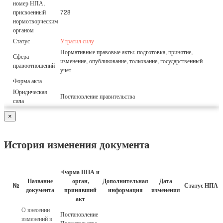
номер НПА,
присвоенный
728
нормотворческим
органом
Статус
Утратил силу
Нормативные правовые акты: подготовка, принятие,
Сфера
изменение, опубликование, толкование, государственный
правоотношений
учет
Форма акта
Юридическая
Постановление правительства
сила
×
История изменения документа
Форма НПА и
Название
орган,
Дополнительная
Дата
№
Статус НПА
документа
принявший
информация
изменения
акт
О внесении
Постановление
изменений в
Правительства