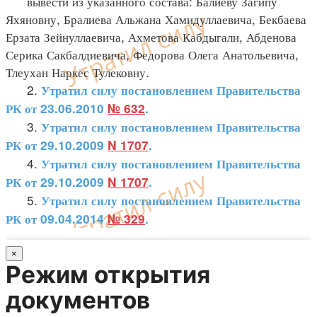
вывести из указанного состава: Балиеву Загипу
Яхяновну, Бралиева Альжана Хамидуллаевича, Бекбаева
Ерзата Зейнуллаевича, Ахметова Кабдыгали, Абденова
Серика Сакбалдиевича, Федорова Олега Анатольевича,
Тлеухан Наркес Тулековну.
2.
Утратил силу постановлением Правительства
РК от 23.06.2010
№ 632
.
3.
Утратил силу постановлением Правительства
РК от 29.10.2009
N 1707
.
4.
Утратил силу постановлением Правительства
РК от 29.10.2009
N 1707
.
5.
Утратил силу постановлением Правительства
РК от 09.04.2014
№ 329
.
×
Режим открытия
документов