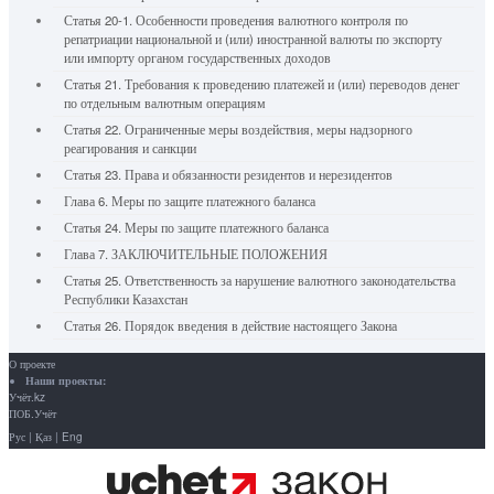
Статья 20-1. Особенности проведения валютного контроля по
репатриации национальной и (или) иностранной валюты по экспорту
или импорту органом государственных доходов
Статья 21. Требования к проведению платежей и (или) переводов денег
по отдельным валютным операциям
Статья 22. Ограниченные меры воздействия, меры надзорного
реагирования и санкции
Статья 23. Права и обязанности резидентов и нерезидентов
Глава 6. Меры по защите платежного баланса
Статья 24. Меры по защите платежного баланса
Глава 7. ЗАКЛЮЧИТЕЛЬНЫЕ ПОЛОЖЕНИЯ
Статья 25. Ответственность за нарушение валютного законодательства
Республики Казахстан
Статья 26. Порядок введения в действие настоящего Закона
О проекте
Наши проекты:
Учёт.kz
ПОБ.Учёт
Рус
|
Қаз
|
Eng