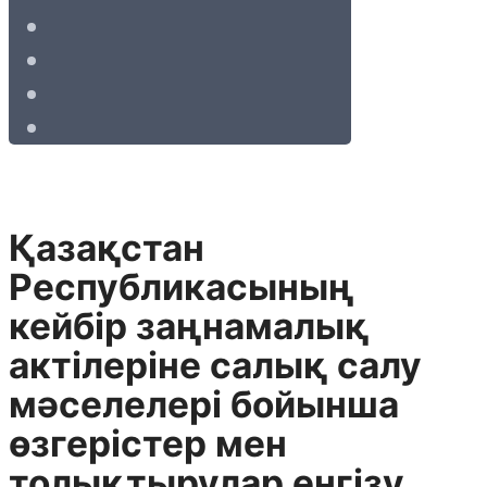
Қазақстан
Республикасының
кейбiр заңнамалық
актiлерiне салық салу
мәселелерi бойынша
өзгерiстер мен
толықтырулар енгiзу