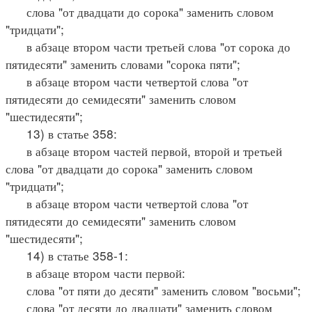
слова "от двадцати до сорока" заменить словом
"тридцати";
в абзаце втором части третьей слова "от сорока до
пятидесяти" заменить словами "сорока пяти";
в абзаце втором части четвертой слова "от
пятидесяти до семидесяти" заменить словом
"шестидесяти";
13) в статье 358:
в абзаце втором частей первой, второй и третьей
слова "от двадцати до сорока" заменить словом
"тридцати";
в абзаце втором части четвертой слова "от
пятидесяти до семидесяти" заменить словом
"шестидесяти";
14) в статье 358-1:
в абзаце втором части первой:
слова "от пяти до десяти" заменить словом "восьми";
слова "от десяти до двадцати" заменить словом