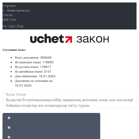
О проекте
Наши проекты:
Учёт.kz
ПОБ.Учёт
Рус
|
Қаз
|
Eng
Состояние базы:
Всего документов:
355649
На казахском языке:
176600
На русском языке:
176917
На английском языке:
2131
Дата обновления:
16.01.2024
Документы по состоянию на:
16.01.2024
Қазақ тілінде
Қазақстан Республикасының кейбiр заңнамалық актiлерiне салық салу мәселелерi
бойынша өзгерiстер мен толықтырулар енгiзу туралы