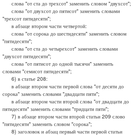
слова "от ста до трехсот" заменить словом "двухсот";
слова "от двухсот до пятисот" заменить словами
"трехсот пятидесяти";
в абзаце втором части четвертой:
слова "от сорока до шестидесяти" заменить словом
"пятидесяти";
слова "от ста до четырехсот" заменить словами
"двухсот пятидесяти";
слова "от пятисот до одной тысячи" заменить
словами "семисот пятидесяти";
6) в статье 208:
в абзаце втором части первой слова "от десяти до
сорока" заменить словами "двадцати пяти";
в абзаце втором части второй слова "от двадцати до
пятидесяти" заменить словами "тридцати пяти";
7) в абзаце втором части второй статьи 209 слово
"пятидесяти" заменить словом "сорока";
8) заголовок и абзац первый части первой статьи