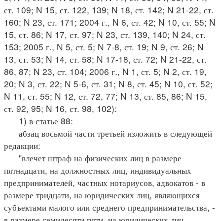
ст. 109; N 15, ст. 122, 139; N 18, ст. 142; N 21-22, ст.
160; N 23, ст. 171; 2004 г., N 6, ст. 42; N 10, ст. 55; N
15, ст. 86; N 17, ст. 97; N 23, ст. 139, 140; N 24, ст.
153; 2005 г., N 5, ст. 5; N 7-8, ст. 19; N 9, ст. 26; N
13, ст. 53; N 14, ст. 58; N 17-18, ст. 72; N 21-22, ст.
86, 87; N 23, ст. 104; 2006 г., N 1, ст. 5; N 2, ст. 19,
20; N 3, ст. 22; N 5-6, ст. 31; N 8, ст. 45; N 10, ст. 52;
N 11, ст. 55; N 12, ст. 72, 77; N 13, ст. 85, 86; N 15,
ст. 92, 95; N 16, ст. 98, 102):
1) в статье 88:
абзац восьмой части третьей изложить в следующей
редакции:
"влечет штраф на физических лиц в размере
пятнадцати, на должностных лиц, индивидуальных
предпринимателей, частных нотариусов, адвокатов - в
размере тридцати, на юридических лиц, являющихся
субъектами малого или среднего предпринимательства, -
в размере семидесяти пяти, на юридических лиц,