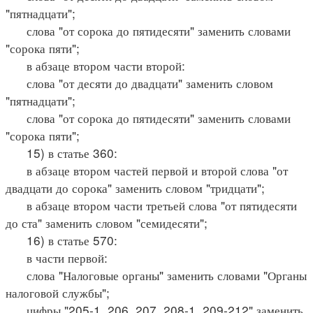
"пятнадцати";
слова "от сорока до пятидесяти" заменить словами
"сорока пяти";
в абзаце втором части второй:
слова "от десяти до двадцати" заменить словом
"пятнадцати";
слова "от сорока до пятидесяти" заменить словами
"сорока пяти";
15) в статье 360:
в абзаце втором частей первой и второй слова "от
двадцати до сорока" заменить словом "тридцати";
в абзаце втором части третьей слова "от пятидесяти
до ста" заменить словом "семидесяти";
16) в статье 570:
в части первой:
слова "Налоговые органы" заменить словами "Органы
налоговой службы";
цифры "205-1, 206, 207, 208-1, 209-212" заменить