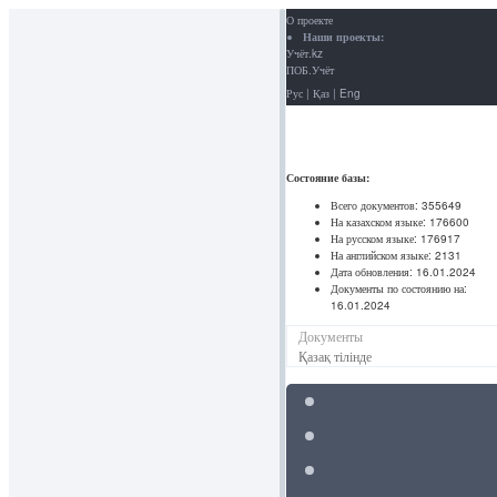
О проекте
Наши проекты:
Учёт.kz
ПОБ.Учёт
Рус
|
Қаз
|
Eng
Состояние базы:
Всего документов:
355649
На казахском языке:
176600
На русском языке:
176917
На английском языке:
2131
Дата обновления:
16.01.2024
Документы по состоянию на:
16.01.2024
Документы
Қазақ тілінде