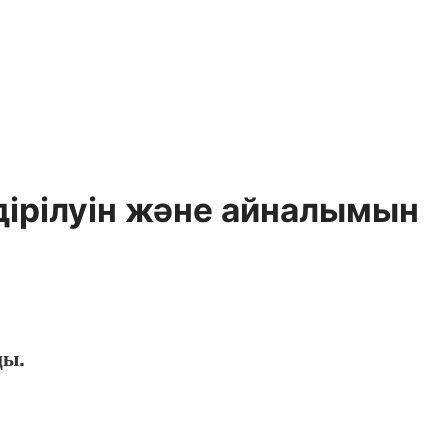
ндірілуін және айналымын
ңы.