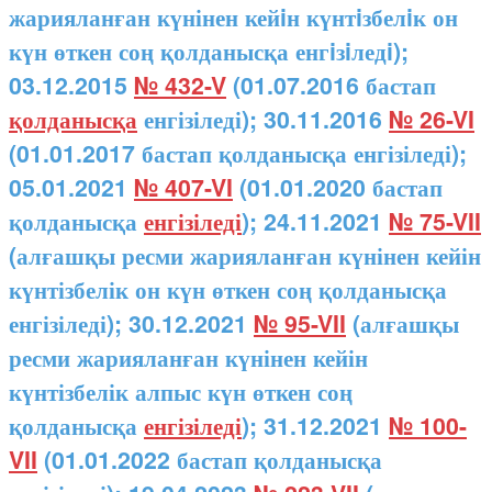
жарияланған күнінен кейiн күнтiзбелiк он
күн өткен соң қолданысқа енгiзiледi);
03.12.2015
№ 432-V
(01.07.2016 бастап
қолданысқа
енгізіледі); 30.11.2016
№ 26-VI
(01.01.2017 бастап қолданысқа енгізіледі);
05.01.2021
№ 407-VI
(01.01.2020 бастап
қолданысқа
енгізіледі
); 24.11.2021
№ 75-VII
(алғашқы ресми жарияланған күнінен кейін
күнтізбелік он күн өткен соң қолданысқа
енгізіледі); 30.12.2021
№ 95-VII
(алғашқы
ресми жарияланған күнінен кейін
күнтізбелік алпыс күн өткен соң
қолданысқа
енгізіледі
); 31.12.2021
№ 100-
VII
(01.01.2022 бастап қолданысқа