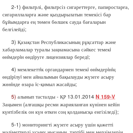
2-1) фильтрлі, фильтрсіз сигареттерге, папиростарға,
сигариллаларға және қыздырылатын темекісі бар
бұйымдарға ең төмен бөлшек сауда бағаларын
белгілейді;
3) Қазақстан Республикасының рұқсаттар және
хабарламалар туралы заңнамасына сәйкес темекi
өнiмдерiн өндiруге лицензиялар бередi;
4) мемлекеттiк органдармен темекi өнiмдерiнiң
өндiрiлуi мен айналымын бақылауды жүзеге асыру
жөнiнде өзара iс-қимыл жасайды;
5)
алынып тасталды - ҚР 13.01.2014
N 159-V
Заңымен (алғашқы ресми жарияланған күнінен кейін
күнтізбелік он күн өткен соң қолданысқа енгізіледі);
5-1) мониторингті жүзеге асыру үшін қажетті
мәліметтерді ұсыну нысанын, тәртібі мен мерзімдерін