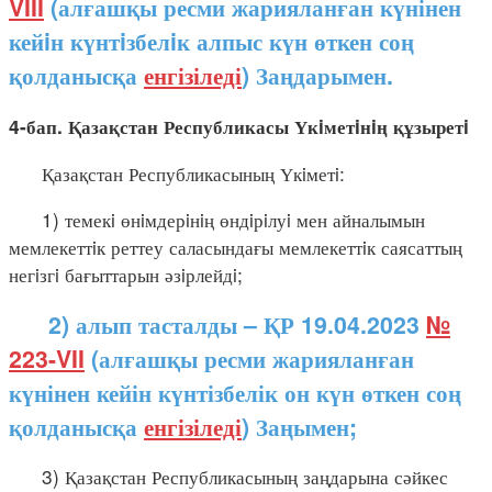
VIII
(алғашқы ресми жарияланған күнінен
кейiн күнтiзбелiк алпыс күн өткен соң
қолданысқа
енгізіледі
) Заңдарымен.
4-бап. Қазақстан Республикасы Үкiметiнiң құзыретi
Қазақстан Республикасының Үкiметi:
1) темекi өнiмдерiнiң өндiрiлуi мен айналымын
мемлекеттiк реттеу саласындағы мемлекеттiк саясаттың
негiзгi бағыттарын әзiрлейдi;
2) алып тасталды – ҚР 19.04.2023
№
223-VII
(алғашқы ресми жарияланған
күнінен кейін күнтізбелік он күн өткен соң
қолданысқа
енгізіледі
) Заңымен;
3) Қазақстан Республикасының заңдарына сәйкес