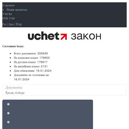
О проекте
Наши проекты:
Учёт.kz
ПОБ.Учёт
Рус
|
Қаз
|
Eng
Состояние базы:
Всего документов:
355649
На казахском языке:
176600
На русском языке:
176917
На английском языке:
2131
Дата обновления:
16.01.2024
Документы по состоянию на:
16.01.2024
Документы
Қазақ тілінде