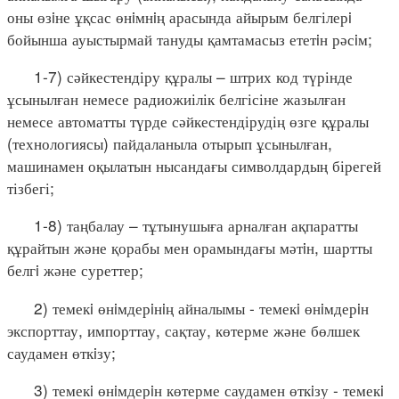
оны өзiне ұқсас өнiмнiң арасында айырым белгілерi
бойынша ауыстырмай тануды қамтамасыз ететiн рәсiм;
1-7) сәйкестендіру құралы – штрих код түрінде
ұсынылған немесе радиожиілік белгісіне жазылған
немесе автоматты түрде сәйкестендірудің өзге құралы
(технологиясы) пайдаланыла отырып ұсынылған,
машинамен оқылатын нысандағы символдардың бірегей
тізбегі;
1-8) таңбалау – тұтынушыға арналған ақпаратты
құрайтын және қорабы мен орамындағы мәтiн, шартты
белгi және суреттер;
2) темекi өнiмдерiнiң айналымы - темекi өнiмдерiн
экспорттау, импорттау, сақтау, көтерме және бөлшек
саудамен өткiзу;
3) темекi өнiмдерiн көтерме саудамен өткiзу - темекi