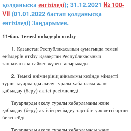
қолданысқа
енгізіледі
); 31.12.2021
№ 100-
VII
(01.01.2022 бастап қолданысқа
енгізіледі) Заңдарымен.
11-бап. Темекi өнiмдерiн өткiзу
1. Қазақстан Республикасының аумағында темекi
өнiмдерiн өткiзу Қазақстан Республикасының
заңнамасына сәйкес жүзеге асырылады.
2. Темекі өнімдерінің айналымы кезінде міндетті
түрде тауарларды әкелу туралы хабарлама және
қабылдау (беру) актісі ресімделеді.
Тауарларды әкелу туралы хабарламаны және
қабылдау (беру) актісін ресімдеу тәртібін уәкілетті орган
белгілейді.
Тауарларды әкелу туралы хабарламасы және