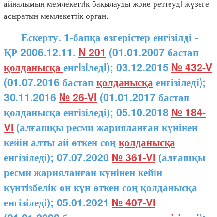
айналымын мемлекеттiк бақылауды және реттеудi жүзеге
асыратын мемлекеттiк орган.
Ескерту. 1-бапқа өзгерістер енгізілді -
ҚР 2006.12.11.
N 201
(01.01.2007 бастап
қолданысқа
енгiзiледi); 03.12.2015
№ 432-V
(01.07.2016 бастап
қолданысқа
енгізіледі);
30.11.2016
№ 26-VI
(01.01.2017 бастап
қолданысқа енгізіледі); 05.10.2018
№ 184-
VI
(алғашқы ресми жарияланған күнінен
кейін алты ай өткен соң
қолданысқа
енгізіледі); 07.07.2020
№ 361-VI
(алғашқы
ресми жарияланған күнінен кейін
күнтізбелік он күн өткен соң қолданысқа
енгізіледі); 05.01.2021
№ 407-VI