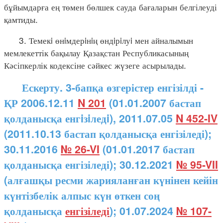
бұйымдарға ең төмен бөлшек сауда бағаларын белгілеуді
қамтиды.
3. Темекi өнiмдерiнiң өндiрiлуi мен айналымын
мемлекеттік бақылау Қазақстан Республикасының
Кәсіпкерлік кодексіне сәйкес жүзеге асырылады.
Ескерту. 3-бапқа өзгерістер енгізілді -
ҚР 2006.12.11
N 201
(01.01.2007 бастап
қолданысқа енгiзiледi), 2011.07.05
N 452-IV
(2011.10.13 бастап қолданысқа енгізіледі);
30.11.2016
№ 26-VI
(01.01.2017 бастап
қолданысқа енгізіледі); 30.12.2021
№ 95-VII
(алғашқы ресми жарияланған күнінен кейін
күнтізбелік алпыс күн өткен соң
қолданысқа
енгізіледі
); 01.07.2024
№ 107-