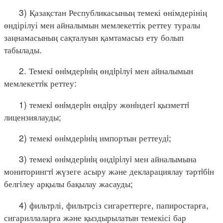
3) Қазақстан Республикасының темекі өнімдерінің
өндірілуі мен айналымын мемлекеттік реттеу туралы
заңнамасының сақталуын қамтамасыз ету болып
табылады.
2. Темекi өнiмдерiнiң өндiрiлуi мен айналымын
мемлекеттiк реттеу:
1) темекi өнiмдерiн өндiру жөнiндегi қызметтi
лицензиялауды;
2) темекi өнiмдерiнiң импортын реттеудi;
3) темекi өнiмдерiнiң өндiрiлуi мен айналымына
мониторингтi жүзеге асыру және декларациялау тәртiбiн
белгiлеу арқылы бақылау жасауды;
4) фильтрлі, фильтрсіз сигареттерге, папиростарға,
сигариллаларға және қыздырылатын темекісі бар