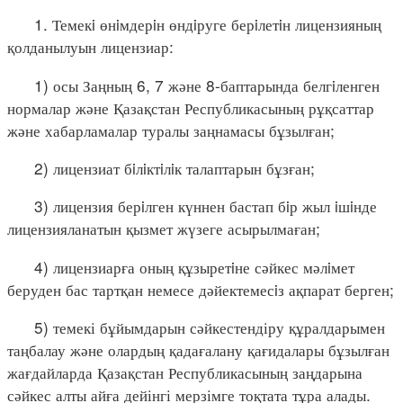
1. Темекi өнiмдерiн өндiруге берiлетiн лицензияның
қолданылуын лицензиар:
1) осы Заңның 6, 7 және 8-баптарында белгiленген
нормалар және Қазақстан Республикасының рұқсаттар
және хабарламалар туралы заңнамасы бұзылған;
2) лицензиат бiлiктiлiк талаптарын бұзған;
3) лицензия берiлген күннен бастап бiр жыл iшiнде
лицензияланатын қызмет жүзеге асырылмаған;
4) лицензиарға оның құзыретiне сәйкес мәлiмет
беруден бас тартқан немесе дәйектемесiз ақпарат берген;
5) темекі бұйымдарын сәйкестендіру құралдарымен
таңбалау және олардың қадағалану қағидалары бұзылған
жағдайларда Қазақстан Республикасының заңдарына
сәйкес алты айға дейінгі мерзімге тоқтата тұра алады.