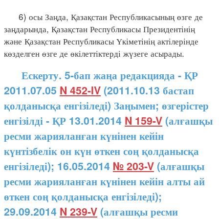
6) осы Заңда, Қазақстан Республикасының өзге де
заңдарында, Қазақстан Республикасы Президентінің
және Қазақстан Республикасы Үкіметінің актілерінде
көзделген өзге де өкілеттіктерді жүзеге асырады.
Ескерту. 5-бап жаңа редакцияда - ҚР
2011.07.05
N 452-IV
(2011.10.13 бастап
қолданысқа енгізіледі) Заңымен; өзгерістер
енгізілді - ҚР 13.01.2014
N 159-V
(алғашқы
ресми жарияланған күнінен кейін
күнтізбелік он күн өткен соң қолданысқа
енгізіледі); 16.05.2014
№ 203-V
(алғашқы
ресми жарияланған күнінен кейін алты ай
өткен соң қолданысқа енгізіледі);
29.09.2014
N 239-V
(алғашқы ресми