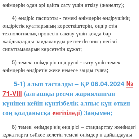
өнiмдерiн одан әрi қайта сату үшiн өткiзу (жөнелту);
4) өндiрiс паспорты - темекi өнiмдерiн өндiрушiнiң
өндiрiстiк қуаттарының көрсеткiштерiн, өндiрiстiң
технологиялық процесiн сақтау үшiн қолда бар
жабдықтарды пайдалануды реттейтiн оның негізгі
сипаттамаларын көрсететiн құжат;
5) темекi өнiмдерiн өндiрушi - сату үшiн темекi
өнiмдерiн өндiретiн жеке немесе заңды тұлға;
5-1) алып тасталды – ҚР 06.04.2024
№
71-VIII
(алғашқы ресми жарияланған
күнінен кейін күнтізбелік алпыс күн өткен
соң қолданысқа
енгізіледі
) Заңымен;
6) темекi өнiмдерiнiң өндiрiсi – стандарттау жөнiндегi
құжаттарға сәйкес келетiн темекi өнiмдерiн дайындауды