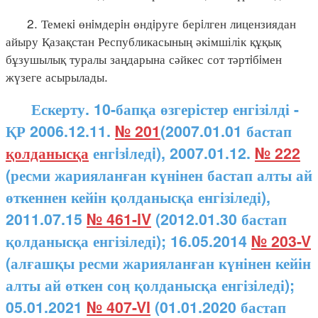
2. Темекi өнiмдерiн өндiруге берiлген лицензиядан
айыру Қазақстан Республикасының әкімшілік құқық
бұзушылық туралы заңдарына сәйкес сот тәртiбiмен
жүзеге асырылады.
Ескерту. 10-бапқа өзгерістер енгізілді -
ҚР 2006.12.11.
№ 201
(2007.01.01 бастап
қолданысқа
енгiзiледi), 2007.01.12.
№ 222
(ресми жарияланған күнінен бастап алты ай
өткеннен кейін қолданысқа енгізіледі),
2011.07.15
№ 461-IV
(2012.01.30 бастап
қолданысқа енгізіледі); 16.05.2014
№ 203-V
(алғашқы ресми жарияланған күнінен кейін
алты ай өткен соң қолданысқа енгізіледі);
05.01.2021
№ 407-VI
(01.01.2020 бастап