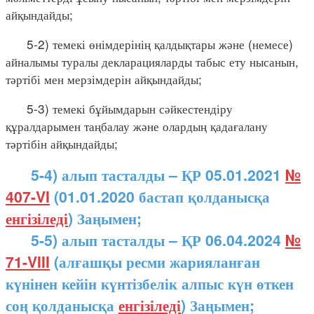
айқындайды;
5-2) темекі өнімдерінің қалдықтары және (немесе)
айналымы туралы декларацияларды табыс ету нысанын,
тәртібі мен мерзімдерін айқындайды;
5-3) темекі бұйымдарын сәйкестендіру
құралдарымен таңбалау және олардың қадағалану
тәртібін айқындайды;
5-4) алып тасталды – ҚР 05.01.2021
№
407-VI
(01.01.2020 бастап қолданысқа
енгізіледі
) Заңымен;
5-5) алып тасталды – ҚР 06.04.2024
№
71-VIII
(алғашқы ресми жарияланған
күнінен кейін күнтізбелік алпыс күн өткен
соң қолданысқа
енгізіледі
) Заңымен;