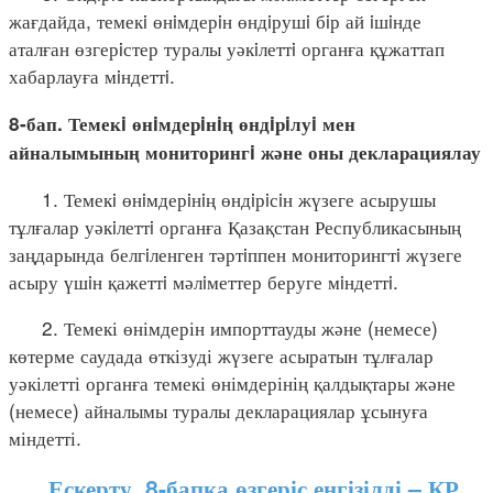
жағдайда, темекi өнiмдерiн өндiрушi бiр ай iшiнде
аталған өзгерiстер туралы уәкiлеттi органға құжаттап
хабарлауға мiндеттi.
8-бап. Темекi өнiмдерiнiң өндiрiлуi мен
айналымының мониторингi және оны декларациялау
1. Темекi өнiмдерiнiң өндiрiсiн жүзеге асырушы
тұлғалар уәкiлеттi органға Қазақстан Республикасының
заңдарында белгiленген тәртiппен мониторингтi жүзеге
асыру үшiн қажеттi мәлiметтер беруге мiндеттi.
2. Темекі өнімдерін импорттауды және (немесе)
көтерме саудада өткізуді жүзеге асыратын тұлғалар
уәкілетті органға темекі өнімдерінің қалдықтары және
(немесе) айналымы туралы декларациялар ұсынуға
міндетті.
Ескерту. 8-бапқа өзгеріс енгізілді – ҚР