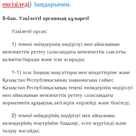
енгізіледі
) Заңдарымен.
5-бап. Уәкiлеттi органның құзыретi
Уәкiлеттi орган:
1) темекі өнімдерінің өндірілуі мен айналымын
мемлекеттік реттеу саласындағы мемлекеттік саясатты
қалыптастырады және іске асырады;
1-1) осы Заңның мақсаттары мен міндеттеріне және
Қазақстан Республикасының заңнамасына сәйкес
Қазақстан Республикасының темекі өнімдерінің өндірілуі
мен айналымын мемлекеттік реттеу саласындағы
нормативтік құқықтық актілерін әзірлейді және бекітеді;
2) темекi өнiмдерiнiң өндiрiлуi мен айналымы
көлемдерiнiң теңгерiмiне бақылау, есеп жүргiзедi және
талдау жасайды;