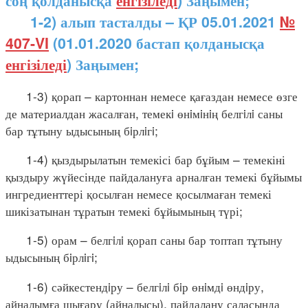
соң қолданысқа
енгізіледі
) Заңымен;
1-2) алып тасталды – ҚР 05.01.2021
№
407-VI
(01.01.2020 бастап қолданысқа
енгізіледі
) Заңымен;
1-3) қорап – картоннан немесе қағаздан немесе өзге
де материалдан жасалған, темекi өнiмiнiң белгiлi саны
бар тұтыну ыдысының бiрлiгi;
1-4) қыздырылатын темекісі бар бұйым – темекіні
қыздыру жүйесінде пайдалануға арналған темекі бұйымы
ингредиенттері қосылған немесе қосылмаған темекі
шикізатынан тұратын темекі бұйымының түрі;
1-5) орам – белгiлi қорап саны бар топтап тұтыну
ыдысының бiрлiгi;
1-6) сәйкестендiру – белгiлi бiр өнiмдi өндiру,
айналымға шығару (айналысы), пайдалану саласында