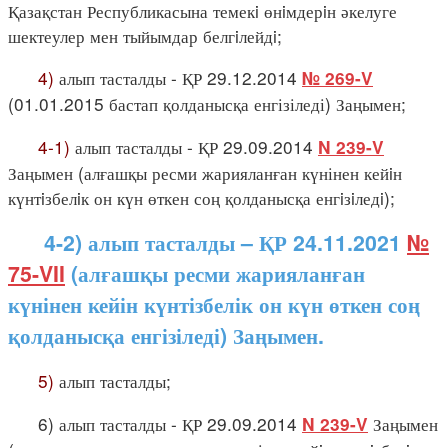
Қазақстан Республикасына темекi өнiмдерiн әкелуге
шектеулер мен тыйымдар белгiлейдi;
4)
алып тасталды - ҚР 29.12.2014
№ 269-V
(01.01.2015 бастап қолданысқа енгізіледі) Заңымен;
4-1)
алып тасталды - ҚР 29.09.2014
N 239-V
Заңымен (алғашқы ресми жарияланған күнінен кейiн
күнтiзбелiк он күн өткен соң қолданысқа енгiзiледi);
4-2) алып тасталды – ҚР 24.11.2021
№
75-VII
(алғашқы ресми жарияланған
күнінен кейін күнтізбелік он күн өткен соң
қолданысқа енгізіледі) Заңымен.
5)
алып тасталды;
6) алып тасталды - ҚР 29.09.2014
Заңымен
N 239-V