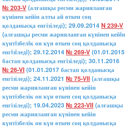
№ 203-V
(алғашқы ресми жарияланған
күнінен кейін алты ай өткен соң
қолданысқа енгізіледі); 29.09.2014
N 239-V
(алғашқы ресми жарияланған күнінен кейiн
күнтiзбелiк он күн өткен соң қолданысқа
енгiзiледi); 29.12.2014
№ 269-V
(01.01.2015
бастап қолданысқа енгізіледі); 30.11.2016
№ 26-VI
(01.01.2017 бастап қолданысқа
енгізіледі); 24.11.2021
№ 75-VII
(алғашқы
ресми жарияланған күнінен кейін
күнтізбелік он күн өткен соң қолданысқа
енгізіледі); 19.04.2023
№ 223-VII
(алғашқы
ресми жарияланған күнінен кейін
күнтізбелік он күн өткен соң қолданысқа