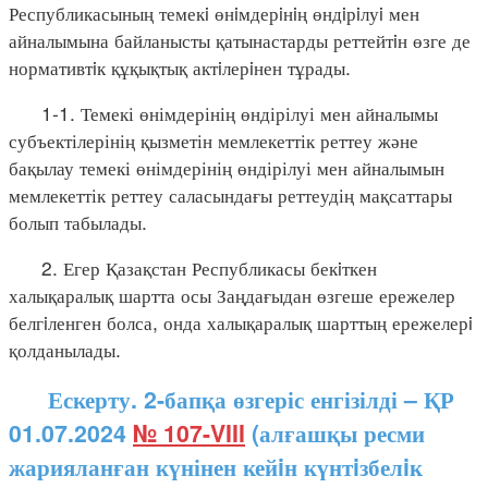
Республикасының темекi өнiмдерiнiң өндiрiлуi мен
айналымына байланысты қатынастарды реттейтiн өзге де
нормативтiк құқықтық актiлерiнен тұрады.
1-1. Темекі өнімдерінің өндірілуі мен айналымы
субъектілерінің қызметін мемлекеттік реттеу және
бақылау темекі өнімдерінің өндірілуі мен айналымын
мемлекеттік реттеу саласындағы реттеудің мақсаттары
болып табылады.
2. Егер Қазақстан Республикасы бекiткен
халықаралық шартта осы Заңдағыдан өзгеше ережелер
белгiленген болса, онда халықаралық шарттың ережелерi
қолданылады.
Ескерту. 2-бапқа өзгеріс енгізілді – ҚР
01.07.2024
№ 107-VIII
(алғашқы ресми
жарияланған күнінен кейiн күнтiзбелiк