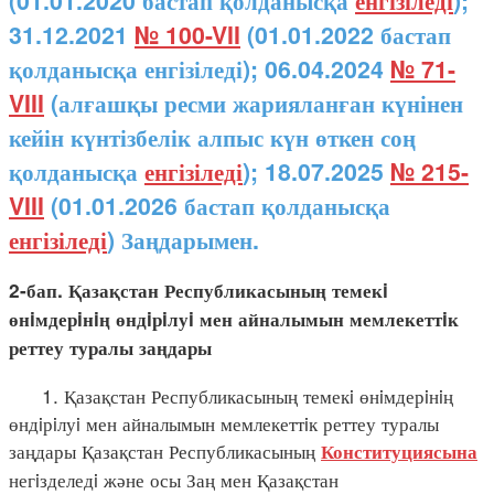
(01.01.2020 бастап қолданысқа
енгізіледі
);
31.12.2021
№ 100-VII
(01.01.2022 бастап
қолданысқа енгізіледі); 06.04.2024
№ 71-
VIII
(алғашқы ресми жарияланған күнінен
кейін күнтізбелік алпыс күн өткен соң
қолданысқа
енгізіледі
); 18.07.2025
№ 215-
VIII
(01.01.2026 бастап қолданысқа
енгізіледі
) Заңдарымен.
2-бап. Қазақстан Республикасының темекi
өнiмдерiнiң өндiрiлуi мен айналымын мемлекеттiк
реттеу туралы заңдары
1. Қазақстан Республикасының темекi өнiмдерiнiң
өндiрiлуi мен айналымын мемлекеттiк реттеу туралы
заңдары Қазақстан Республикасының
Конституциясына
негiзделедi және осы Заң мен Қазақстан