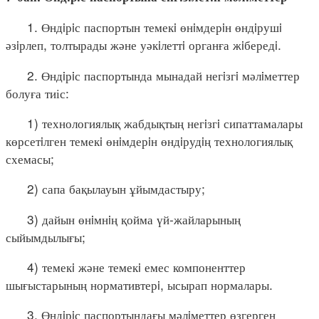
1. Өндiрiс паспортын темекi өнiмдерiн өндiрушi
әзiрлеп, толтырады және уәкiлеттi органға жiбередi.
2. Өндiрiс паспортында мынадай негiзгi мәлiметтер
болуға тиіс:
1) технологиялық жабдықтың негiзгi сипаттамалары
көрсетiлген темекi өнiмдерiн өндiрудiң технологиялық
схемасы;
2) сапа бақылауын ұйымдастыру;
3) дайын өнiмнiң қойма үй-жайларының
сыйымдылығы;
4) темекi және темекi емес компоненттер
шығыстарының нормативтерi, ысырап нормалары.
3. Өндiрiс паспортындағы мәлiметтер өзгерген