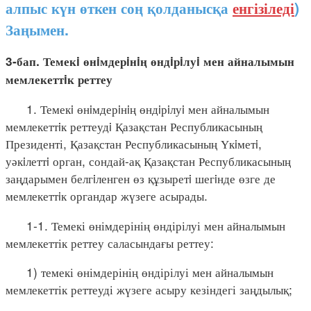
алпыс күн өткен соң қолданысқа
енгізіледі
)
Заңымен.
3-бап. Темекi өнiмдерiнiң өндiрiлуi мен айналымын
мемлекеттiк реттеу
1. Темекi өнiмдерiнiң өндiрiлуi мен айналымын
мемлекеттiк реттеудi Қазақстан Республикасының
Президенті, Қазақстан Республикасының Үкiметi,
уәкiлеттi орган, сондай-ақ Қазақстан Республикасының
заңдарымен белгiленген өз құзыретi шегiнде өзге де
мемлекеттiк органдар жүзеге асырады.
1-1. Темекі өнімдерінің өндірілуі мен айналымын
мемлекеттік реттеу саласындағы реттеу:
1) темекі өнімдерінің өндірілуі мен айналымын
мемлекеттік реттеуді жүзеге асыру кезіндегі заңдылық;