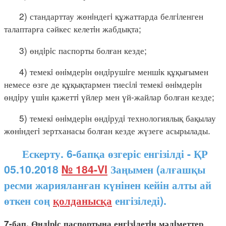
2) стандарттау жөнiндегi құжаттарда белгiленген
талаптарға сәйкес келетiн жабдықта;
3) өндiрiс паспорты болған кезде;
4) темекi өнiмдерiн өндiрушiге меншiк құқығымен
немесе өзге де құқықтармен тиесiлi темекi өнiмдерiн
өндiру үшiн қажеттi үйлер мен үй-жайлар болған кезде;
5) темекi өнiмдерiн өндiрудi технологиялық бақылау
жөнiндегi зертханасы болған кезде жүзеге асырылады.
Ескерту. 6-бапқа өзгеріс енгізілді - ҚР
05.10.2018
№ 184-VI
Заңымен (алғашқы
ресми жарияланған күнінен кейін алты ай
өткен соң
қолданысқа
енгізіледі).
7-бап. Өндiрiс паспортына енгiзiлетiн мәлiметтер