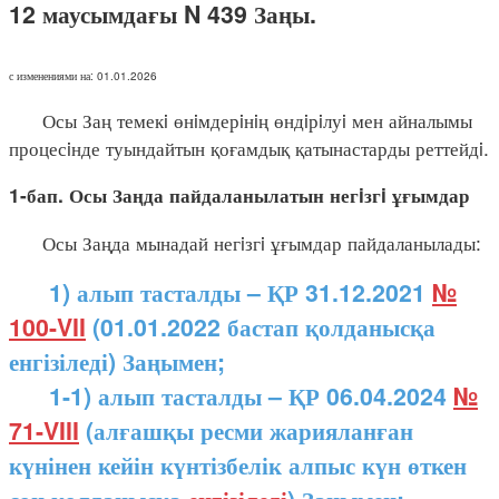
12 маусымдағы N 439 Заңы.
с изменениями на: 01.01.2026
Осы Заң темекi өнiмдерiнiң өндiрiлуi мен айналымы
процесiнде туындайтын қоғамдық қатынастарды реттейдi.
1-бап. Осы Заңда пайдаланылатын негiзгi ұғымдар
Осы Заңда мынадай негiзгi ұғымдар пайдаланылады:
1) алып тасталды – ҚР 31.12.2021
№
100-VII
(01.01.2022 бастап қолданысқа
енгізіледі) Заңымен;
1-1) алып тасталды – ҚР 06.04.2024
№
71-VIII
(алғашқы ресми жарияланған
күнінен кейін күнтізбелік алпыс күн өткен