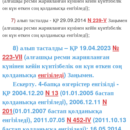
(алғашқы ресми жарияланған күнінен кейiн күнтiзбелiк
он күн өткен соң қолданысқа енгiзiледi);
7)
алып тасталды - ҚР 29.09.2014
Заңымен
N 239-V
(алғашқы ресми жарияланған күнінен кейiн күнтiзбелiк
он күн өткен соң қолданысқа енгiзiледi);
8) алып тасталды – ҚР 19.04.2023
№
223-VII
(алғашқы ресми жарияланған
күнінен кейін күнтізбелік он күн өткен соң
қолданысқа
енгізіледі
) Заңымен.
Ескерту. 4-бапқа өзгерістер енгізілді -
ҚР 2004.12.20
N 13
(01.01.2005 бастап
қолданысқа енгiзiледi), 2006.12.11
N
201
(01.01.2007 бастап қолданысқа
енгiзiледi), 2011.07.05
N 452-IV
(2011.10.13
бастап қолданысқа енгізіледі); 16.05.2014