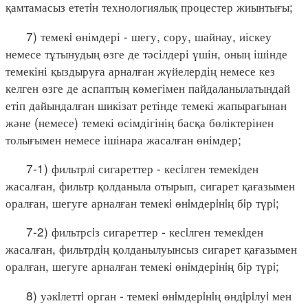
қамтамасыз ететiн технологиялық процестер жиынтығы;
7) темекi өнімдері - шегу, сору, шайнау, иіскеу
немесе тұтынудың өзге де тәсілдері үшін, оның ішінде
темекіні қыздыруға арналған жүйелердің немесе кез
келген өзге де аспаптың көмегімен пайдаланылатындай
етіп дайындалған шикізат ретінде темекі жапырағынан
және (немесе) темекі өсімдігінің басқа бөліктерінен
толығымен немесе ішінара жасалған өнімдер;
7-1) фильтрлi сигареттер - кесiлген темекiден
жасалған, фильтр қолданыла отырып, сигарет қағазымен
оралған, шегуге арналған темекi өнiмдерiнiң бiр түрi;
7-2) фильтрсiз сигареттер - кесiлген темекiден
жасалған, фильтрдiң қолданылуынсыз сигарет қағазымен
оралған, шегуге арналған темекi өнiмдерiнiң бiр түрi;
8) уәкiлеттi орган - темекi өнiмдерiнiң өндiрiлуi мен