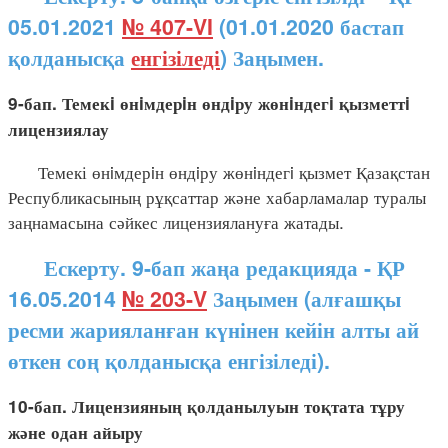
05.01.2021
№ 407-VI
(01.01.2020 бастап
қолданысқа
енгізіледі
) Заңымен.
9-бап. Темекi өнiмдерiн өндiру жөнiндегi қызметтi
лицензиялау
Темекі өнiмдерiн өндiру жөнiндегi қызмет Қазақстан
Республикасының рұқсаттар және хабарламалар туралы
заңнамасына сәйкес лицензиялануға жатады.
Ескерту. 9-бап жаңа редакцияда - ҚР
16.05.2014
№ 203-V
Заңымен (алғашқы
ресми жарияланған күнінен кейін алты ай
өткен соң қолданысқа енгізіледі).
10-бап. Лицензияның қолданылуын тоқтата тұру
және одан айыру