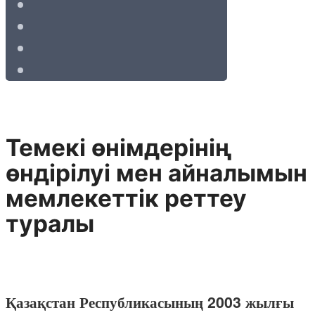
Темекi өнiмдерiнiң
өндiрiлуi мен айналымын
мемлекеттiк реттеу
туралы
Қазақстан Республикасының 2003 жылғы