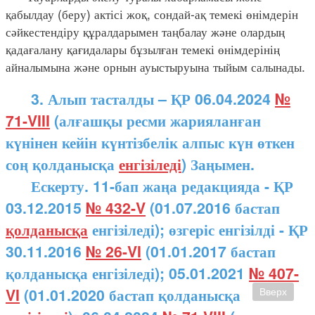
қабылдау (беру) актісі жоқ, сондай-ақ темекі өнімдерін
сәйкестендіру құралдарымен таңбалау және олардың
қадағалану қағидалары бұзылған темекі өнімдерінің
айналымына және орнын ауыстыруына тыйым салынады.
3. Алып тасталды – ҚР 06.04.2024
№
71-VIII
(алғашқы ресми жарияланған
күнінен кейін күнтізбелік алпыс күн өткен
соң қолданысқа
енгізіледі
) Заңымен.
Ескерту. 11-бап жаңа редакцияда - ҚР
03.12.2015
№ 432-V
(01.07.2016 бастап
қолданысқа
енгізіледі); өзгеріс енгізілді - ҚР
30.11.2016
№ 26-VI
(01.01.2017 бастап
қолданысқа енгізіледі); 05.01.2021
№ 407-
VI
(01.01.2020 бастап қолданысқа
Вверх