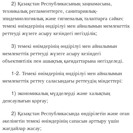
2) Қазақстан Республикасының заңнамасына,
техникалық регламенттерге, санитариялық-
эпидемиологиялық және гигиеналық талаптарға сәйкес
темекі өнімдерінің өндірілуі мен айналымын мемлекеттік
реттеуді жүзеге асыру кезіндегі негізділік;
3) темекі өнімдерінің өндірілуі мен айналымын
мемлекеттік реттеуді жүзеге асыру кезіндегі
объективтілік пен ашықтық қағидаттарына негізделеді.
1-2. Темекі өнімдерінің өндірілуі мен айналымын
мемлекеттік реттеу саласындағы реттеудің міндеттері:
1) экономикалық мүдделерді және халықтың
денсаулығын қорғау;
2) Қазақстан Республикасында өндірілетін және оған
әкелінетін темекі өнімдерінің сапасын арттыру үшін
жағдайлар жасау;