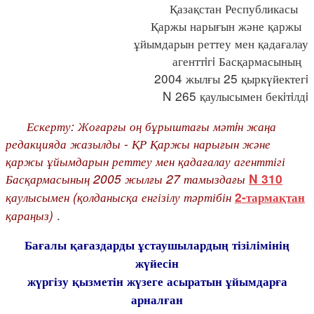
Қазақстан Республикасы
Қаржы нарығын және қаржы
ұйымдарын реттеу мен қадағалау
агенттiгi Басқармасының
2004 жылғы 25 қыркүйектегi
N 265 қаулысымен бекiтiлдi
Ескерту: Жоғарғы оң бұрыштағы мәтiн жаңа
редакцияда жазылды - ҚР Қаржы нарығын және
қаржы ұйымдарын реттеу мен қадағалау агенттігі
Басқармасының 2005 жылғы 27 тамыздағы
N 310
қаулысымен
(қолданысқа енгізілу тәртібін
2-тармақтан
қараңыз)
.
Бағалы қағаздарды ұстаушылардың тізілімінің
жүйесін
жүргізу қызметін жүзеге асыратын ұйымдарға
арналған