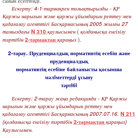
сайын есептейдi.
Ескерту: 4-1-тармақпен толықтырылды - ҚР
Қаржы нарығын және қаржы ұйымдарын реттеу мен
қадағалау агенттігі Басқармасының 2005 жылғы 27
тамыздағы
қаулысымен
(
қолданысқа енгізілу
N 310
тәртібін
қараңыз
).
2-тармақтан
2-тарау. Пруденциалдық нормативтің есебін және
пруденциалдық
нормативтің есебіне байланысты қосымша
мәлiметтердi ұсыну
тәртiбi
Ескерту: 2-тарау жаңа редакцияда - ҚР Қаржы
нарығын және қаржы ұйымдарын реттеу мен
қадағалау агенттігі Басқармасының 2007.07.16.
N 211
(қолданысқа енгізілу тәртібін
қараңыз)
2-тармақтан
Қаулысымен.