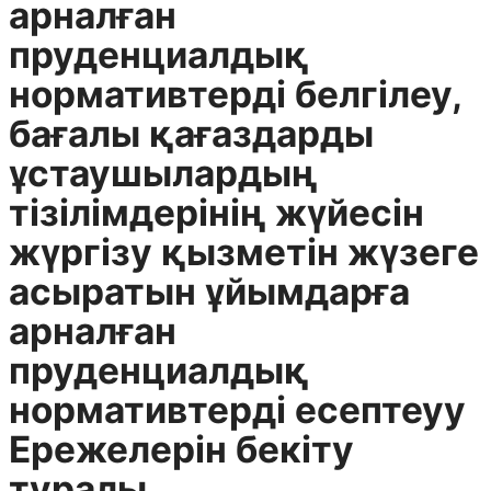
арналған
пруденциалдық
нормативтерді белгілеу,
бағалы қағаздарды
ұстаушылардың
тізілімдерінің жүйесін
жүргізу қызметін жүзеге
асыратын ұйымдарға
арналған
пруденциалдық
нормативтерді есептеуу
Ережелерін бекіту
туралы