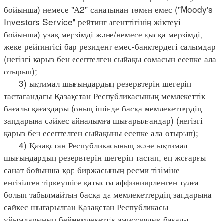
бойынша) немесе "А2" санатынан төмен емес ("Moody's
Investors Service" рейтинг агенттігінің жіктеуі
бойынша) ұзақ мерзімді және/немесе қысқа мерзімді,
жеке рейтингісі бар резидент емес-банктердегі салымдар
(негізгі қарыз бен есептелген сыйақы сомасын есепке ала
отырып);
3) ықтимал шығындардың резервтерін шегеріп
тастағандағы Қазақстан Республикасының мемлекеттік
бағалы қағаздары (оның ішінде басқа мемлекеттердің
заңдарына сәйкес айналымға шығарылғандар) (негізгі
қарыз бен есептелген сыйақыны есепке ала отырып);
4) Қазақстан Республикасының және ықтимал
шығындардың резервтерін шегеріп тастап, ең жоғарғы
санат бойынша қор биржасының ресми тізіміне
енгізілген тіркеушіге қатысты аффиниирленген тұлға
болып табылмайтын басқа да мемлекеттердің заңдарына
сәйкес шығарылған Қазақстан Республикасы
ұйымдарының беймемлекеттік эмиссиялық бағалы