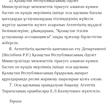
2) Қазақстан Республикасының Әділет
Министрлігінде мемлекеттік тіркеуге алынған күннен
бастап он күндік мерзімнің ішінде осы қаулыны бағалы
қағаздарды ұстаушылардың тізілімдерінің жүйесін
жүргізу қызметін жүзеге асыратын Агенттіктің мүдделі
бөлімшелеріне, ұйымдарына, "Қазақстан тізілім
ұстаушылар ассоциациясы" заңды тұлғалар бірлестігіне
жіберсін.
6. Агенттіктің қызметін қамтамасыз ету Департаменті
(Несіпбаев Р.Р.) Қазақстан Республикасының Әділет
Министрлігінде мемлекеттік тіркеуге алынған күннен
бастап он күндік мерзімнің ішінде осы қаулыны
Қазақстан Республикасының бұқаралық ақпарат
құралдарында ресми жариялау шараларын қолға алсын.
7. Осы қаулының орындалуын бақылау Агенттік
Төрағасының орынбасары Е.Л.Бахмутоваға жүктелсін.
Төраға