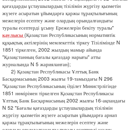
қағаздарды ұстаушылардың тізілімін жүргізу қызметін
жүзеге асыратын ұйымдарға қаржы тұрақтылығының
межелерін есептеу және олардың орындалғандығы
туралы есептерді ұсыну Ережелерін бекіту туралы"
(Қазақстан Республикасының нормативтік
қаулысы
құқықтық актілерінің мемлекеттік тіркеу Тізілімінде N
1851 тіркелген, 2002 жылдың мамыр айында
"Қазақстанның бағалы қағаздар нарығы" атты
журналында N 5 жарияланған);
2) Қазақстан Республикасы Ұлттық Банк
Басқармасының 2003 жылғы 19-тамыздағы N 296
"Қазақстан Республикасының Әділет Министрлігінде
1851 нөмірімен тіркелген Қазақстан Республикасы
Ұлттық Банк Басқармасының 2002 жылғы 16-ақпандағы
N 52 "Бағалы қағаздарды ұстаушылардың тізілімін
жүргізу қызметін жүзеге асыратын ұйымдарға арнап
қаржы тұрақтылығының межелерін есептеу және
олардың орындалғандығы туралы есептерді ұсыну