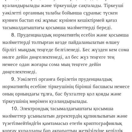
куәландырылады және тіркеушіде сақталады. Тіркеуші
уәкілетті органның талабы бойынша сұраныс түскен
күннен бастап екі жұмыс күнінен кешіктірмей қағаз
тасымалдағыштағы қосымша мәлiметтерді береді.
8. Пруденциалдық нормативтiң есебін және қосымша
мәлiметтердi толтырған кезде пайдаланылатын өлшеу
бірлігі мыңдық теңгеде белгіленеді. Бес жүзден кем сома
нөлге дейін дөңгелектенеді, ал бес жүз теңгеге тең
немесе одан жоғары сома мың теңгеге дейін
дөңгелектенеді.
9. Уәкілетті органға берілетін пруденциалдық
нормативтiң есебіне тіркеушінің бірінші басшысы немесе
оның орнындағы тұлға, бас бухгалтер қол қояды және
тіркеушінің мөрімен куәландырылады.
10. Электрондық тасымалдағыштағы қосымша
мәлiметтер ұсынылатын деректердiң құпиялылығын және
түзетiлмейтiндiгiн қамтамасыз ететiн криптографиялық
қорғау құралдары бар ақпараттың жеткiзiлуiне кепiлдiк