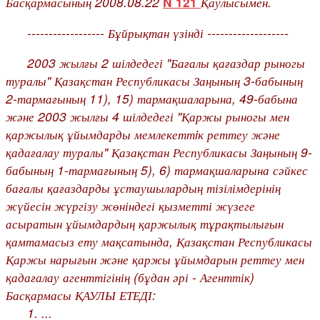
Басқармасының 2008.08.22
Қаулысымен.
N 121
------------------ Бұйрықтан үзінді -------------------
2003 жылғы 2 шілдедегі "Бағалы қағаздар рыногы
туралы" Қазақстан Республикасы Заңының
3-бабының
2-тармағының 11), 15) тармақшаларына,
49-бабына
және 2003 жылғы 4 шілдедегі "Қаржы рыногы мен
қаржылық ұйымдарды мемлекеттiк реттеу және
қадағалау туралы" Қазақстан Республикасы Заңының
9-
бабының
1-тармағының 5), 6) тармақшаларына сәйкес
бағалы қағаздарды ұстаушылардың тізілімдерінің
жүйесін жүргізу жөніндегі қызметті жүзеге
асыратын ұйымдардың қаржылық тұрақтылығын
қамтамасыз ету мақсатында, Қазақстан Республикасы
Қаржы нарығын және қаржы ұйымдарын реттеу мен
қадағалау агенттігінің (бұдан әрі - Агенттік)
Басқармасы ҚАУЛЫ ЕТЕДІ:
1. ...