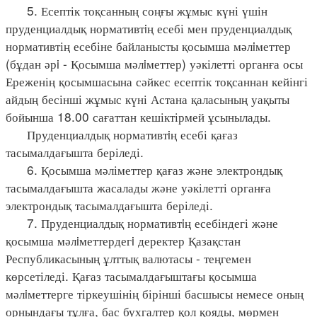
5. Есептік тоқсанның соңғы жұмыс күні үшін
пруденциалдық нормативтiң есебі мен пруденциалдық
нормативтің есебіне байланысты қосымша мәлiметтер
(бұдан әрi - Қосымша мәлiметтер) уәкілетті органға осы
Ереженің қосымшасына сәйкес есептік тоқсаннан кейінгі
айдың бесінші жұмыс күні Астана қаласының уақыты
бойынша 18.00 сағаттан кешіктірмей ұсынылады.
Пруденциалдық нормативтiң есебі қағаз
тасымалдағышта беріледі.
6. Қосымша мәліметтер қағаз және электрондық
тасымалдағышта жасалады және уәкілетті органға
электрондық тасымалдағышта беріледі.
7. Пруденциалдық нормативтiң есебіндегі және
қосымша мәлiметтердегi деректер Қазақстан
Республикасының ұлттық валютасы - теңгемен
көрсетіледі. Қағаз тасымалдағыштағы қосымша
мәлiметтерге тіркеушінің бірінші басшысы немесе оның
орнындағы тұлға, бас бухгалтер қол қояды, мөрмен