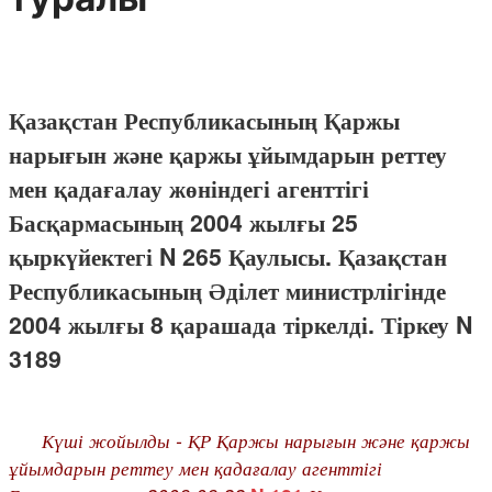
Қазақстан Республикасының Қаржы
нарығын және қаржы ұйымдарын реттеу
мен қадағалау жөніндегі агенттігі
Басқармасының 2004 жылғы 25
қыркүйектегі N 265 Қаулысы. Қазақстан
Республикасының Әділет министрлігінде
2004 жылғы 8 қарашада тіркелді. Тіркеу N
3189
Күші жойылды - ҚР Қаржы нарығын және қаржы
ұйымдарын реттеу мен қадағалау агенттігі