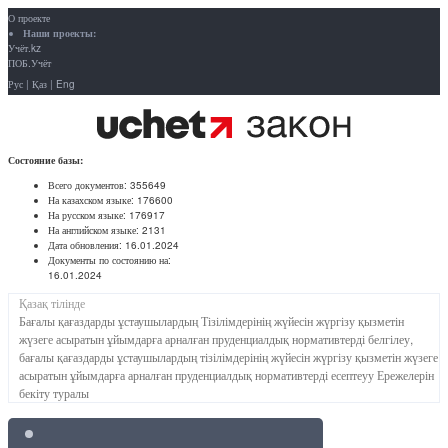
О проекте
Наши проекты:
Учёт.kz
ПОБ.Учёт
Рус
|
Қаз
|
Eng
Состояние базы:
Всего документов:
355649
На казахском языке:
176600
На русском языке:
176917
На английском языке:
2131
Дата обновления:
16.01.2024
Документы по состоянию на:
16.01.2024
Қазақ тілінде
Бағалы қағаздарды ұстаушылардың Тізілімдерінің жүйесін жүргізу қызметін
жүзеге асыратын ұйымдарға арналған пруденциалдық нормативтерді белгілеу,
бағалы қағаздарды ұстаушылардың тізілімдерінің жүйесін жүргізу қызметін жүзеге
асыратын ұйымдарға арналған пруденциалдық нормативтерді есептеуу Ережелерін
бекіту туралы