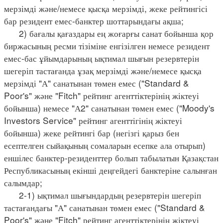
мерзімді және/немесе қысқа мерзімді, жеке рейтингісі
бар резидент емес-банктер шоттарындағы ақша;
2) бағалы қағаздары ең жоғарғы санат бойынша қор
биржасының ресми тізіміне енгізілген немесе резидент
емес-бас ұйымдарының ықтимал шығын резервтерін
шегеріп тастағанда ұзақ мерзімді және/немесе қысқа
мерзімді "А" санатынан төмен емес ("Standard &
Poor's" және "Fitch" рейтинг агенттіктерінің жіктеуі
бойынша) немесе "А2" санатынан төмен емес ("Moody's
Investors Service" рейтинг агенттігінің жіктеуі
бойынша) жеке рейтингі бар (негізгі қарыз бен
есептелген сыйақының сомаларын есепке ала отырып)
еншілес банктер-резиденттер болып табылатын Қазақстан
Республикасының екінші деңгейдегі банктеріне салынған
салымдар;
2-1) ықтимал шығындардың резервтерін шегеріп
тастағандағы "А" санатынан төмен емес ("Standard &
Poor's" және "Fitch" рейтинг агенттіктерінің жіктеуі