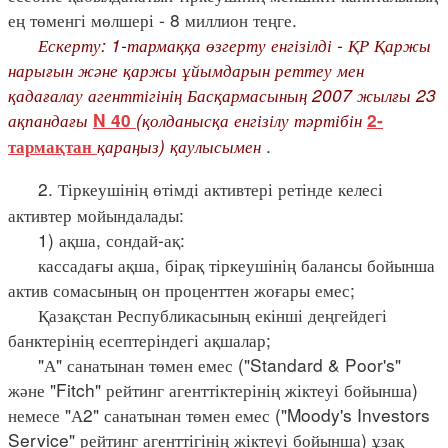
ең төменгі мөлшері - 8 миллион теңге.
Ескерту: 1-тармаққа өзгерту енгізілді - ҚР Қаржы
нарығын және қаржы ұйымдарын реттеу мен
қадағалау агенттігінің Басқармасының 2007 жылғы 23
ақпандағы
(қолданысқа енгізілу тәртібін
N 40
2-
қараңыз) қаулысымен
.
тармақтан
2. Тіркеушінің өтімді активтері ретінде келесі
активтер мойындалады:
1) ақша, сондай-ақ:
кассадағы ақша, бірақ тіркеушінің балансы бойынша
актив сомасының он проценттен жоғары емес;
Қазақстан Республикасының екінші деңгейдегі
банктерінің есептеріндегі ақшалар;
"А" санатынан төмен емес ("Standard & Poor's"
және "Fitch" рейтинг агенттіктерінің жіктеуі бойынша)
немесе "А2" санатынан төмен емес ("Moody's Investors
Service" рейтинг агенттігінің жіктеуі бойынша) ұзақ