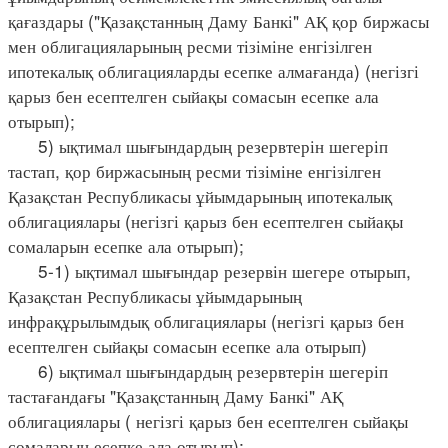
қағаздары ("Қазақстанның Даму Банкі" АҚ қор биржасы
мен облигацияларының ресми тізіміне енгізілген
ипотекалық облигацияларды есепке алмағанда) (негізгі
қарыз бен есептелген сыйақы сомасын есепке ала
отырып);
5) ықтимал шығындардың резервтерін шегеріп
тастап, қор биржасының ресми тізіміне енгізілген
Қазақстан Республикасы ұйымдарының ипотекалық
облигациялары (негізгі қарыз бен есептелген сыйақы
сомаларын есепке ала отырып);
5-1) ықтимал шығындар резервін шегере отырып,
Қазақстан Республикасы ұйымдарының
инфрақұрылымдық облигациялары (негізгі қарыз бен
есептелген сыйақы сомасын есепке ала отырып)
6) ықтимал шығындардың резервтерін шегеріп
тастағандағы "Қазақстанның Даму Банкі" АҚ
облигациялары ( негізгі қарыз бен есептелген сыйақы
сомаларын есепке ала отырып);