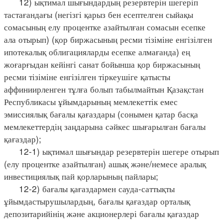
12) ықтимал шығындардың резервтерін шегеріп
тастағандағы (негізгі қарыз бен есептелген сыйақы
сомасының елу процентке азайтылған сомасын есепке
ала отырып) (қор биржасының ресми тізіміне енгізілген
ипотекалық облигацияларды есепке алмағанда) ең
жоғарғыдан кейінгі санат бойынша қор биржасының
ресми тізіміне енгізілген тіркеушіге қатысты
аффиниирленген тұлға болып табылмайтын Қазақстан
Республикасы ұйымдарының мемлекеттік емес
эмиссиялық бағалы қағаздары (сонымен қатар басқа
мемлекеттердің заңдарына сәйкес шығарылған бағалы
қағаздар);
12-1) ықтимал шығындар резервтерін шегере отырып
(елу процентке азайтылған) ашық және/немесе аралық
инвестициялық пай қорларының пайлары;
12-2) бағалы қағаздармен сауда-саттықты
ұйымдастырушылардың, бағалы қағаздар орталық
депозитарийінің және акционерлері бағалы қағаздар