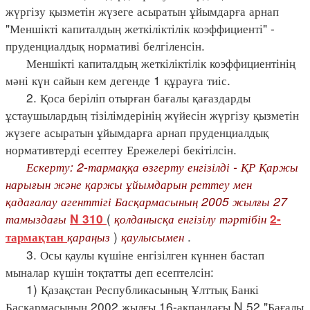
жүргізу қызметін жүзеге асыратын ұйымдарға арнап
"Меншікті капиталдың жеткіліктілік коэффициенті" -
пруденциалдық нормативі белгіленсін.
Меншікті капиталдың жеткіліктілік коэффициентінің
мәні күн сайын кем дегенде 1 құрауға тиіс.
2. Қоса беріліп отырған бағалы қағаздарды
ұстаушылардың тізілімдерінің жүйесін жүргізу қызметін
жүзеге асыратын ұйымдарға арнап пруденциалдық
нормативтерді есептеу Ережелері бекітілсін.
Ескерту: 2-тармаққа өзгерту енгізілді - ҚР Қаржы
нарығын және қаржы ұйымдарын реттеу мен
қадағалау агенттігі Басқармасының 2005 жылғы 27
тамыздағы
(
қолданысқа енгізілу тәртібін
N 310
2-
қараңыз
)
қаулысымен
.
тармақтан
3. Осы қаулы күшіне енгізілген күннен бастап
мыналар күшін тоқтатты деп есептелсін:
1) Қазақстан Республикасының Ұлттық Банкі
Басқармасының 2002 жылғы 16-ақпандағы N 52 "Бағалы