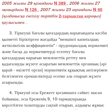
2005 жылғы 29 қазандағы
,
2006 жылғы 27
N 389
мамырдағы
,
2007 жылғы 23 ақпандағы
N 126
N 40
(қолданысқа енгізілу тәртібін
қараңыз)
2-тармақтан
қаулысымен
.
3. Тіркеуші бағалы қағаздардың нарығындағы кәсіби
қызметті біріктірген жағдайда "меншікті капиталдың
жеткіліктілік коэффициентін" - пруденциалдық нормативті
және басқа да нормативтерді есептеу бағалы
қағаздардың нарығын мемлекеттік реттеу мен
қадағалауды жүзеге асыратын мемлекеттік органның (әрі
қарай - өкілетті орган) нормативтік құқықтық актілерімен
белгіленген ерекшеліктерді есепке ала отырып жүзеге
асырылады.
4. Тiркеушi осы Ережеге қосымшаға сәйкес нысан
бойынша, осы Ереженiң 9, 10-тармақтарында
көрсетiлген талаптарды сақтай отырып, алдыңғы жұмыс