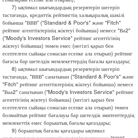
7) ықтимал шығындардың резервтерін шегеріп
тастағанда, кредиттік рейтингтің халықаралық шәкілі
бойынша "ВВВ" ("Standard & Poor's" және "Fitch"
рейтинг агенттіктерінің жіктеуі бойынша) немесе "Ва2"
("Moody's Investors Service" рейтинг агенттігінің
жіктеуі бойынша) төмен емес (негізгі қарыз бен
есептелген сыйақы сомасын есепке ала отырып) рейтинг
бағасы бар шетелдік мемлекеттердің бағалы қағаздары;
8) ықтимал шығындардың резервтерін шегеріп
тастағанда, "ВВВ" санатынан ("Standard & Poor's" және
"Fitch" рейтинг агенттіктерінің жіктеуі бойынша) немесе
"Ваа2" санатынан ("Moody's Investors Service" рейтинг
агенттігінің жіктеуі бойынша) (негізгі қарыз бен
есептелген сыйақы сомасын есепке ала отырып) төмен
болмайтын рейтинг бағалауы бар шетелдік эмитенттердің
мемлекеттік емес борыштық бағалы қағаздары;
9) борыштық бағалы қағаздары ықтимал
шығындардың резервтерін шегеріп тастағанда "ВВВ"