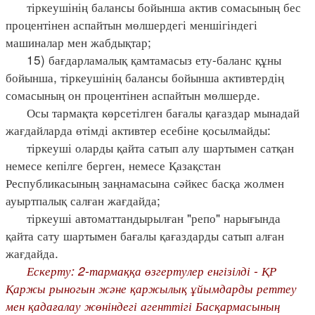
тіркеушінің балансы бойынша актив сомасының бес
процентінен аспайтын мөлшердегі меншігіндегі
машиналар мен жабдықтар;
15) бағдарламалық қамтамасыз ету-баланс құны
бойынша, тіркеушінің балансы бойынша активтердің
сомасының он процентінен аспайтын мөлшерде.
Осы тармақта көрсетілген бағалы қағаздар мынадай
жағдайларда өтімді активтер есебіне қосылмайды:
тіркеуші оларды қайта сатып алу шартымен сатқан
немесе кепілге берген, немесе Қазақстан
Республикасының заңнамасына сәйкес басқа жолмен
ауыртпалық салған жағдайда;
тіркеуші автоматтандырылған "репо" нарығында
қайта сату шартымен бағалы қағаздарды сатып алған
жағдайда.
Ескерту: 2-тармаққа өзгертулер енгізілді - ҚР
Қаржы рыногын және қаржылық ұйымдарды реттеу
мен қадағалау жөніндегі агенттігі Басқармасының