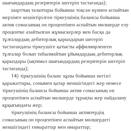
шығындардың резервтерін шегеріп тастағанда);
шарттың талаптары бойынша тоқсан күннен аспайтын
мерзімге кешіктірілген тіркеушінің балансы бойынша
актив сомасының он процентінен аспайтын мөлшерде елу
процентке азайтылған жұмыскерлер мен басқа да
тұлғалардың дебиторлық қарыздарын шегеріп
тастағандағы тіркеушіге қатысты аффилиирленген
тұлғалар болып табылмайтын ұйымдардың дебиторлық
қарыздары (ықтимал шығындардың резервтерін шегеріп
тастағанда);
14) тіркеушінің баланс құны бойынша негізгі
қаражаттары, сонымен қатар меншігіндегі жер немесе
тіркеушінің балансы бойынша актив сомасының он
процентінен аспайтын мөлшерде тұрақты жер пайдалану
құқығындағы жер;
тіркеушінің балансы бойынша активтердің
сомасының он процентінен аспайтын мөлшердегі
меншігіндегі ғимараттар мен имараттар;