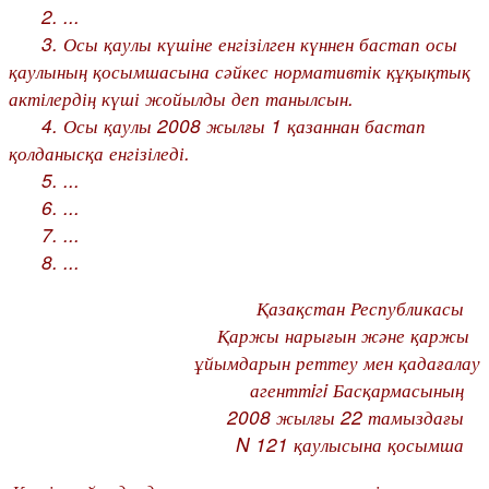
2. ...
3. Осы қаулы күшіне енгізілген күннен бастап осы
қаулының қосымшасына сәйкес нормативтік құқықтық
актілердің күші жойылды деп танылсын.
4. Осы қаулы 2008 жылғы 1 қазаннан бастап
қолданысқа енгізіледі.
5. ...
6. ...
7. ...
8. ...
Қазақстан Республикасы
Қаржы нарығын және қаржы
ұйымдарын реттеу мен қадағалау
агенттiгi Басқармасының
2008 жылғы 22 тамыздағы
N 121 қаулысына қосымша