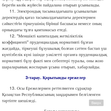
беретiн көлiк жүйесiн пайдалана отырып ұсынылады.
11. Электрондық тасымалдағышта ұсынылатын
деректердiң қағаз тасымалдағыштағы деректермен
сәйкестiгiн тіркеушінің бiрiншi басшысы немесе оның
орнындағы тұлға қамтамасыз етедi.
12. "Меншікті капиталдың жеткіліктілік
коэффициенті" пруденциалдық нормативті бұзған
жағдайда, тіркеуші бұзушылық болған сәттен бастап үш
күнтізбелік күні ішінде уәкілетті органға пруденциалдық
нормативті бұзу факті мен себептері туралы, оны жою
шараларының жоспарын ұсына отырып, хабарлайды.
3-тарау. Қорытынды ережелер
13. Осы Ережелермен реттелмеген сұрақтар
Қазақстан Республикасының заңдарымен белгіленген
тәртіпте шешіледі.
Вверх
Бағалы қағаздарды