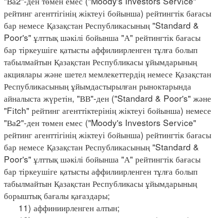
"Ва2"-ден төмен емес ("Moody's Investors Servіce"
рейтинг агенттігінің жіктеуі бойынша) рейтингтік бағасы
бар немесе Қазақстан Республикасының "Standard &
Poor's" ұлттық шәкілі бойынша "А" рейтингтік бағасы
бар тіркеушіге қатысты аффилиирленген тұлға болып
табылмайтын Қазақстан Республикасы ұйымдарының
акциялары және шетел мемлекеттердің немесе Қазақстан
Республикасының ұйымдастырылған рыноктарында
айналыста жүретін, "ВВ"-ден ("Standard & Poor's" және
"Fіtch" рейтинг агенттіктерінің жіктеуі бойынша) немесе
"Ва2"-ден төмен емес ("Moody's Investors Servіce"
рейтинг агенттігінің жіктеуі бойынша) рейтингтік бағасы
бар немесе Қазақстан Республикасының "Standard &
Poor's" ұлттық шәкілі бойынша "А" рейтингтік бағасы
бар тіркеушіге қатысты аффилиирленген тұлға болып
табылмайтын Қазақстан Республикасы ұйымдарының
борыштық бағалы қағаздары;
11) аффиниирленген алтын;