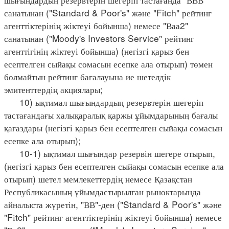
санатынан ("Standard & Poor's" және "Fitch" рейтинг
агенттіктерінің жіктеуі бойынша) немесе "Ваа2"
санатынан ("Moody's Investors Service" рейтинг
агенттігінің жіктеуі бойынша) (негізгі қарыз бен
есептелген сыйақы сомасын есепке ала отырып) төмен
болмайтын рейтинг бағалауына ие шетелдік
эмитенттердің акциялары;
10) ықтимал шығындардың резервтерін шегеріп
тастағандағы халықаралық қаржы ұйымдарының бағалы
қағаздары (негізгі қарыз бен есептелген сыйақы сомасын
есепке ала отырып);
10-1) ықтимал шығындар резервін шегере отырып,
(негізгі қарыз бен есептелген сыйақы сомасын есепке ала
отырып) шетел мемлекеттердің немесе Қазақстан
Республикасының ұйымдастырылған рыноктарында
айналыста жүретін, "ВВ"-ден ("Standard & Poor's" және
"Fіtch" рейтинг агенттіктерінің жіктеуі бойынша) немесе