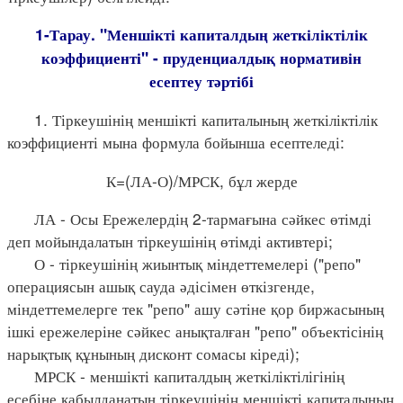
1-Тарау. "Меншікті капиталдың жеткіліктілік
коэффициенті" - пруденциалдық нормативін
есептеу тәртібі
1. Тіркеушінің меншікті капиталының жеткіліктілік
коэффициенті мына формула бойынша есептеледі:
К=(ЛА-О)/МРСК, бұл жерде
ЛА - Осы Ережелердің 2-тармағына сәйкес өтімді
деп мойындалатын тіркеушінің өтімді активтері;
О - тіркеушінің жиынтық міндеттемелері ("репо"
операциясын ашық сауда әдісімен өткізгенде,
міндеттемелерге тек "репо" ашу сәтіне қор биржасының
ішкі ережелеріне сәйкес анықталған "репо" объектісінің
нарықтық құнының дисконт сомасы кіреді);
МРСК - меншікті капиталдың жеткіліктілігінің
есебіне қабылданатын тіркеушінің меншікті капиталының