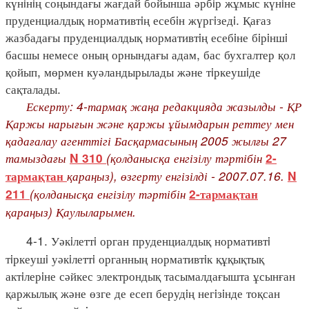
күнiнiң соңындағы жағдай бойынша әрбiр жұмыс күнiне
пруденциалдық нормативтiң есебiн жүргiзедi. Қағаз
жазбадағы пруденциалдық нормативтiң есебiне бiрiншi
басшы немесе оның орнындағы адам, бас бухгалтер қол
қойып, мөрмен куәландырылады және тiркеушiде
сақталады.
Ескерту: 4-тармақ жаңа редакцияда жазылды - ҚР
Қаржы нарығын және қаржы ұйымдарын реттеу мен
қадағалау агенттігі Басқармасының 2005 жылғы 27
тамыздағы
(қолданысқа енгізілу тәртібін
N 310
2-
қараңыз), өзгерту енгізілді - 2007.07.16.
тармақтан
N
(қолданысқа енгізілу тәртібін
211
2-тармақтан
қараңыз) Қаулыларымен.
4-1. Уәкiлеттi орган пруденциалдық нормативтi
тiркеушi уәкiлеттi органның нормативтiк құқықтық
актiлерiне сәйкес электрондық тасымалдағышта ұсынған
қаржылық және өзге де есеп берудiң негiзiнде тоқсан