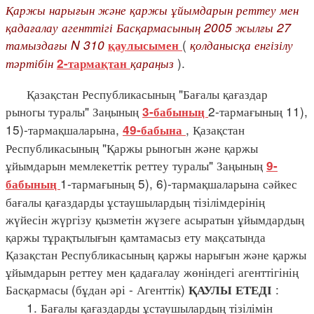
Қаржы нарығын және қаржы ұйымдарын реттеу мен
қадағалау агенттігі Басқармасының 2005 жылғы 27
тамыздағы N 310
(
қолданысқа енгізілу
қаулысымен
тәртібін
қараңыз
).
2-тармақтан
Қазақстан Республикасының "Бағалы қағаздар
рыногы туралы" Заңының
2-тармағының 11),
3-бабының
15)-тармақшаларына,
, Қазақстан
49-бабына
Республикасының "Қаржы рыногын және қаржы
ұйымдарын мемлекеттік реттеу туралы" Заңының
9-
1-тармағының 5), 6)-тармақшаларына сәйкес
бабының
бағалы қағаздарды ұстаушылардың тізілімдерінің
жүйесін жүргізу қызметін жүзеге асыратын ұйымдардың
қаржы тұрақтылығын қамтамасыз ету мақсатында
Қазақстан Республикасының қаржы нарығын және қаржы
ұйымдарын реттеу мен қадағалау жөніндегі агенттігінің
Басқармасы (бұдан әрі - Агенттік)
:
ҚАУЛЫ ЕТЕДІ
1. Бағалы қағаздарды ұстаушылардың тізілімін