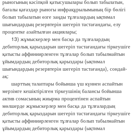
рыногының кәсіпқой қатысушылары болып табылатын,
бағалы қағаздар рыногы инфрақұрылымының бір бөлігі
болып табылатын өзге заңды тұлғалардың ықтимал
шығындардың резервтерін шегеріп тастағандағы, елу
процентке азайтылған акциялары;
13) жұмыскерлер мен басқа да тұлғалардың
дебиторлық қарыздарын шегеріп тастағандағы тіркеушіге
қатысты аффиниирленген тұлғалар болып табылмайтын
ұйымдардың дебиторлық қарыздары (ықтимал
шығындардың резервтерін шегеріп тастағанда), сондай-
ақ:
шарттың талаптары бойынша үш күннен аспайтын
мерзімге кешіктірілген тіркеушінің балансы бойынша
актив сомасының жиырма процентінен аспайтын
мөлшерде жұмыскерлер мен басқа да тұлғалардың
дебиторлық қарыздарын шегеріп тастағандағы тіркеушіге
қатысты аффиниирленген тұлғалар болып табылмайтын
ұйымдардың дебиторлық қарыздары (ықтимал