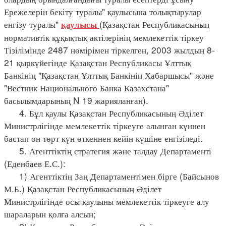
Ережелерін бекіту туралы" қаулысына толықтырулар
енгізу туралы"
(Қазақстан Республикасының
қаулысы
нормативтік құқықтық актілерінің мемлекеттік тіркеу
Тізілімінде 2487 нөмірімен тіркелген, 2003 жылдың 8-
21 қыркүйегінде Қазақстан Республикасы Ұлттық
Банкінің "Қазақстан Ұлттық Банкінің Хабаршысы" және
"Вестник Национального Банка Казахстана"
басылымдарының N 19 жарияланған).
4. Бұл қаулы Қазақстан Республикасының Әділет
Министрлігінде мемлекеттік тіркеуге алынған күннен
бастап он төрт күн өткеннен кейін күшіне енгізіледі.
5. Агенттіктің стратегия және талдау Департаменті
(Еденбаев Е.С.):
1) Агенттіктің Заң Департаментімен бірге (Байсынов
М.Б.) Қазақстан Республикасының Әділет
Министрлігінде осы қаулыны мемлекеттік тіркеуге алу
шараларын қолға алсын;