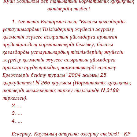
Күші жойылды деп танылатын нормативтік құқықтық
актілердің тізбесі
1. Агенттік Басқармасының "Бағалы қағаздарды
ұстаушылардың Тізілімдерінің жүйесін жүргізу
қызметін жүзеге асыратын ұйымдарға арналған
пруденциалдық нормативтерді белгілеу, бағалы
қағаздарды ұстаушылардың тізілімдерінің жүйесін
жүргізу қызметін жүзеге асыратын ұйымдарға
арналған пруденциалдық нормативтерді есептеу
Ережелерін бекіту туралы" 2004 жылғы 25
қыркүйектегі N 265
қаулысы
(Нормативтік құқықтық
актілерді мемлекеттік тіркеу тізілімінде N 3189
тіркелген).
2. ...
3. ...
4. ...
Ескерту: Қаулының атауына өзгерту енгізілді - ҚР