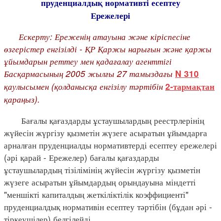
пруденциалдық нормативті есептеу
Ережелері
Ескерту: Ереженің атауына және кіріспесіне
өзгерістер енгізілді - ҚР Қаржы нарығын және қаржы
ұйымдарын реттеу мен қадағалау агенттігі
Басқармасының 2005 жылғы 27 тамыздағы
N 310
қаулысымен (қолданысқа енгізілу тәртібін
2-тармақтан
қараңыз).
Бағалы қағаздарды ұстаушылардың реестрлерінің
жүйесін жүргізу қызметін жүзеге асыратын ұйымдарға
арналған пруденциалды нормативтерді есептеу ережелері
(әрі қарай - Ережелер) бағалы қағаздарды
ұстаушылардың тізілімінің жүйесін жүргізу қызметін
жүзеге асыратын ұйымдардың орындауына міндетті
"меншікті капиталдың жеткіліктілік коэффициенті"
пруденциалдық нормативін есептеу тәртібін (бұдан әрі -
тіркеушілер) белгілейді.