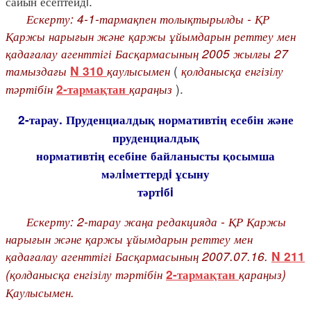
сайын есептейдi.
Ескерту: 4-1-тармақпен толықтырылды - ҚР
Қаржы нарығын және қаржы ұйымдарын реттеу мен
қадағалау агенттігі Басқармасының 2005 жылғы 27
тамыздағы
қаулысымен
(
қолданысқа енгізілу
N 310
тәртібін
қараңыз
).
2-тармақтан
2-тарау. Пруденциалдық нормативтің есебін және
пруденциалдық
нормативтің есебіне байланысты қосымша
мәлiметтердi ұсыну
тәртiбi
Ескерту: 2-тарау жаңа редакцияда - ҚР Қаржы
нарығын және қаржы ұйымдарын реттеу мен
қадағалау агенттігі Басқармасының 2007.07.16.
N 211
(қолданысқа енгізілу тәртібін
қараңыз)
2-тармақтан
Қаулысымен.