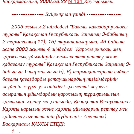
Басқармасының 2008.08.22
Қаулысымен.
N 121
------------------ Бұйрықтан үзінді -------------------
2003 жылғы 2 шілдедегі "Бағалы қағаздар рыногы
туралы" Қазақстан Республикасы Заңының
3-бабының
2-тармағының 11), 15) тармақшаларына,
49-бабына
және 2003 жылғы 4 шілдедегі "Қаржы рыногы мен
қаржылық ұйымдарды мемлекеттiк реттеу және
қадағалау туралы" Қазақстан Республикасы Заңының
9-
бабының
1-тармағының 5), 6) тармақшаларына сәйкес
бағалы қағаздарды ұстаушылардың тізілімдерінің
жүйесін жүргізу жөніндегі қызметті жүзеге
асыратын ұйымдардың қаржылық тұрақтылығын
қамтамасыз ету мақсатында, Қазақстан Республикасы
Қаржы нарығын және қаржы ұйымдарын реттеу мен
қадағалау агенттігінің (бұдан әрі - Агенттік)
Басқармасы ҚАУЛЫ ЕТЕДІ:
1. ...