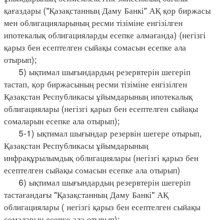
қағаздары ("Қазақстанның Даму Банкі" АҚ қор биржасы
мен облигацияларының ресми тізіміне енгізілген
ипотекалық облигацияларды есепке алмағанда) (негізгі
қарыз бен есептелген сыйақы сомасын есепке ала
отырып);
5) ықтимал шығындардың резервтерін шегеріп
тастап, қор биржасының ресми тізіміне енгізілген
Қазақстан Республикасы ұйымдарының ипотекалық
облигациялары (негізгі қарыз бен есептелген сыйақы
сомаларын есепке ала отырып);
5-1) ықтимал шығындар резервін шегере отырып,
Қазақстан Республикасы ұйымдарының
инфрақұрылымдық облигациялары (негізгі қарыз бен
есептелген сыйақы сомасын есепке ала отырып)
6) ықтимал шығындардың резервтерін шегеріп
тастағандағы "Қазақстанның Даму Банкі" АҚ
облигациялары ( негізгі қарыз бен есептелген сыйақы
сомаларын есепке ала отырып);