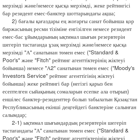
мерзімді және/немесе қысқа мерзімді, жеке рейтингісі
бар резидент емес-банктер шоттарындағы ақша;
2) бағалы қағаздары ең жоғарғы санат бойынша қор
биржасының ресми тізіміне енгізілген немесе резидент
емес-бас ұйымдарының ықтимал шығын резервтерін
шегеріп тастағанда ұзақ мерзімді және/немесе қысқа
мерзімді "А" санатынан төмен емес ("Standard &
Poor's" және "Fitch" рейтинг агенттіктерінің жіктеуі
бойынша) немесе "А2" санатынан төмен емес ("Moody's
Investors Service" рейтинг агенттігінің жіктеуі
бойынша) жеке рейтингі бар (негізгі қарыз бен
есептелген сыйақының сомаларын есепке ала отырып)
еншілес банктер-резиденттер болып табылатын Қазақстан
Республикасының екінші деңгейдегі банктеріне салынған
салымдар;
2-1) ықтимал шығындардың резервтерін шегеріп
тастағандағы "А" санатынан төмен емес ("Standard &
Poor's" және "Fitch" рейтинг агенттіктерінің жіктеуі