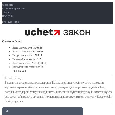
О проекте
Наши проекты:
Учёт.kz
ПОБ.Учёт
Рус
|
Қаз
|
Eng
Состояние базы:
Всего документов:
355649
На казахском языке:
176600
На русском языке:
176917
На английском языке:
2131
Дата обновления:
16.01.2024
Документы по состоянию на:
16.01.2024
Қазақ тілінде
Бағалы қағаздарды ұстаушылардың Тізілімдерінің жүйесін жүргізу қызметін
жүзеге асыратын ұйымдарға арналған пруденциалдық нормативтерді белгілеу,
бағалы қағаздарды ұстаушылардың тізілімдерінің жүйесін жүргізу қызметін жүзеге
асыратын ұйымдарға арналған пруденциалдық нормативтерді есептеуу Ережелерін
бекіту туралы