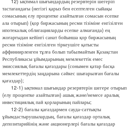
12) ықтимал шығындардың резервтерін шегеріп
тастағандағы (негізгі қарыз бен есептелген сыйақы
сомасының елу процентке азайтылған сомасын есепке
ала отырып) (қор биржасының ресми тізіміне енгізілген
ипотекалық облигацияларды есепке алмағанда) ең
жоғарғыдан кейінгі санат бойынша қор биржасының
ресми тізіміне енгізілген тіркеушіге қатысты
аффиниирленген тұлға болып табылмайтын Қазақстан
Республикасы ұйымдарының мемлекеттік емес
эмиссиялық бағалы қағаздары (сонымен қатар басқа
мемлекеттердің заңдарына сәйкес шығарылған бағалы
қағаздар);
12-1) ықтимал шығындар резервтерін шегере отырып
(елу процентке азайтылған) ашық және/немесе аралық
инвестициялық пай қорларының пайлары;
12-2) бағалы қағаздармен сауда-саттықты
ұйымдастырушылардың, бағалы қағаздар орталық
депозитарийінің және акционерлері бағалы қағаздар