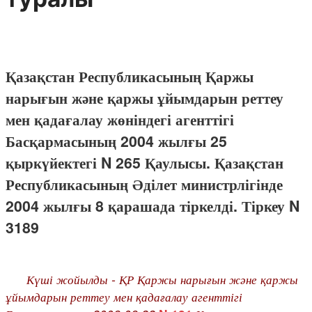
Қазақстан Республикасының Қаржы
нарығын және қаржы ұйымдарын реттеу
мен қадағалау жөніндегі агенттігі
Басқармасының 2004 жылғы 25
қыркүйектегі N 265 Қаулысы. Қазақстан
Республикасының Әділет министрлігінде
2004 жылғы 8 қарашада тіркелді. Тіркеу N
3189
Күші жойылды - ҚР Қаржы нарығын және қаржы
ұйымдарын реттеу мен қадағалау агенттігі