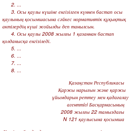
2. ...
3. Осы қаулы күшіне енгізілген күннен бастап осы
қаулының қосымшасына сәйкес нормативтік құқықтық
актілердің күші жойылды деп танылсын.
4. Осы қаулы 2008 жылғы 1 қазаннан бастап
қолданысқа енгізіледі.
5. ...
6. ...
7. ...
8. ...
Қазақстан Республикасы
Қаржы нарығын және қаржы
ұйымдарын реттеу мен қадағалау
агенттiгi Басқармасының
2008 жылғы 22 тамыздағы
N 121 қаулысына қосымша