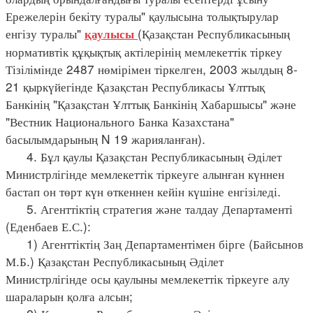
Ережелерін бекіту туралы" қаулысына толықтырулар
енгізу туралы"
(Қазақстан Республикасының
қаулысы
нормативтік құқықтық актілерінің мемлекеттік тіркеу
Тізілімінде 2487 нөмірімен тіркелген, 2003 жылдың 8-
21 қыркүйегінде Қазақстан Республикасы Ұлттық
Банкінің "Қазақстан Ұлттық Банкінің Хабаршысы" және
"Вестник Национального Банка Казахстана"
басылымдарының N 19 жарияланған).
4. Бұл қаулы Қазақстан Республикасының Әділет
Министрлігінде мемлекеттік тіркеуге алынған күннен
бастап он төрт күн өткеннен кейін күшіне енгізіледі.
5. Агенттіктің стратегия және талдау Департаменті
(Еденбаев Е.С.):
1) Агенттіктің Заң Департаментімен бірге (Байсынов
М.Б.) Қазақстан Республикасының Әділет
Министрлігінде осы қаулыны мемлекеттік тіркеуге алу
шараларын қолға алсын;