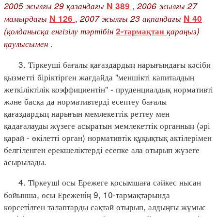
2005 жылғы 29 қазандағы
,
2006 жылғы 27
N 389
мамырдағы
,
2007 жылғы 23 ақпандағы
N 126
N 40
(қолданысқа енгізілу тәртібін
қараңыз)
2-тармақтан
қаулысымен
.
3. Тіркеуші бағалы қағаздардың нарығындағы кәсіби
қызметті біріктірген жағдайда "меншікті капиталдың
жеткіліктілік коэффициентін" - пруденциалдық нормативті
және басқа да нормативтерді есептеу бағалы
қағаздардың нарығын мемлекеттік реттеу мен
қадағалауды жүзеге асыратын мемлекеттік органның (әрі
қарай - өкілетті орган) нормативтік құқықтық актілерімен
белгіленген ерекшеліктерді есепке ала отырып жүзеге
асырылады.
4. Тiркеушi осы Ережеге қосымшаға сәйкес нысан
бойынша, осы Ереженiң 9, 10-тармақтарында
көрсетiлген талаптарды сақтай отырып, алдыңғы жұмыс