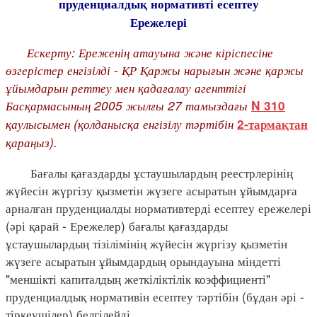
пруденциалдық нормативті есептеу
Ережелері
Ескерту: Ереженің атауына және кіріспесіне
өзгерістер енгізілді - ҚР Қаржы нарығын және қаржы
ұйымдарын реттеу мен қадағалау агенттігі
Басқармасының 2005 жылғы 27 тамыздағы
N 310
қаулысымен (қолданысқа енгізілу тәртібін
2-тармақтан
қараңыз).
Бағалы қағаздарды ұстаушылардың реестрлерінің
жүйесін жүргізу қызметін жүзеге асыратын ұйымдарға
арналған пруденциалды нормативтерді есептеу ережелері
(әрі қарай - Ережелер) бағалы қағаздарды
ұстаушылардың тізілімінің жүйесін жүргізу қызметін
жүзеге асыратын ұйымдардың орындауына міндетті
"меншікті капиталдың жеткіліктілік коэффициенті"
пруденциалдық нормативін есептеу тәртібін (бұдан әрі -
тіркеушілер) белгілейді.