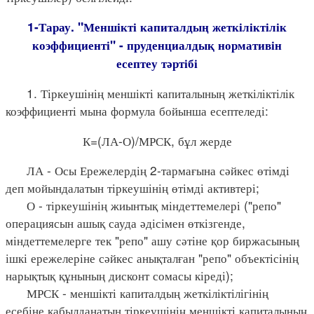
1-Тарау. "Меншікті капиталдың жеткіліктілік
коэффициенті" - пруденциалдық нормативін
есептеу тәртібі
1. Тіркеушінің меншікті капиталының жеткіліктілік
коэффициенті мына формула бойынша есептеледі:
К=(ЛА-О)/МРСК, бұл жерде
ЛА - Осы Ережелердің 2-тармағына сәйкес өтімді
деп мойындалатын тіркеушінің өтімді активтері;
О - тіркеушінің жиынтық міндеттемелері ("репо"
операциясын ашық сауда әдісімен өткізгенде,
міндеттемелерге тек "репо" ашу сәтіне қор биржасының
ішкі ережелеріне сәйкес анықталған "репо" объектісінің
нарықтық құнының дисконт сомасы кіреді);
МРСК - меншікті капиталдың жеткіліктілігінің
есебіне қабылданатын тіркеушінің меншікті капиталының