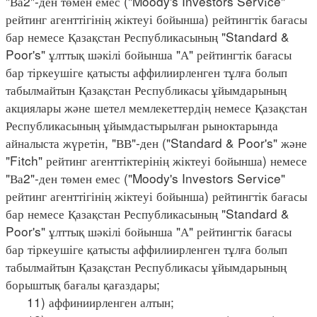
"Ва2"-ден төмен емес ("Moody's Investors Servіce"
рейтинг агенттігінің жіктеуі бойынша) рейтингтік бағасы
бар немесе Қазақстан Республикасының "Standard &
Poor's" ұлттық шәкілі бойынша "А" рейтингтік бағасы
бар тіркеушіге қатысты аффилиирленген тұлға болып
табылмайтын Қазақстан Республикасы ұйымдарының
акциялары және шетел мемлекеттердің немесе Қазақстан
Республикасының ұйымдастырылған рыноктарында
айналыста жүретін, "ВВ"-ден ("Standard & Poor's" және
"Fіtch" рейтинг агенттіктерінің жіктеуі бойынша) немесе
"Ва2"-ден төмен емес ("Moody's Investors Servіce"
рейтинг агенттігінің жіктеуі бойынша) рейтингтік бағасы
бар немесе Қазақстан Республикасының "Standard &
Poor's" ұлттық шәкілі бойынша "А" рейтингтік бағасы
бар тіркеушіге қатысты аффилиирленген тұлға болып
табылмайтын Қазақстан Республикасы ұйымдарының
борыштық бағалы қағаздары;
11) аффиниирленген алтын;