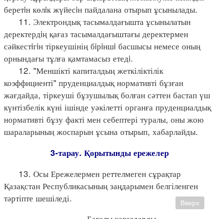
беретiн көлiк жүйесiн пайдалана отырып ұсынылады.
11. Электрондық тасымалдағышта ұсынылатын
деректердiң қағаз тасымалдағыштағы деректермен
сәйкестiгiн тіркеушінің бiрiншi басшысы немесе оның
орнындағы тұлға қамтамасыз етедi.
12. "Меншікті капиталдың жеткіліктілік
коэффициенті" пруденциалдық нормативті бұзған
жағдайда, тіркеуші бұзушылық болған сәттен бастап үш
күнтізбелік күні ішінде уәкілетті органға пруденциалдық
нормативті бұзу факті мен себептері туралы, оны жою
шараларының жоспарын ұсына отырып, хабарлайды.
3-тарау. Қорытынды ережелер
13. Осы Ережелермен реттелмеген сұрақтар
Қазақстан Республикасының заңдарымен белгіленген
тәртіпте шешіледі.
Вверх
Бағалы қағаздарды