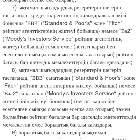
7) ықтимал шығындардың резервтерін шегеріп
тастағанда, кредиттік рейтингтің халықаралық шәкілі
бойынша "ВВВ" ("Standard & Poor's" және "Fitch"
рейтинг агенттіктерінің жіктеуі бойынша) немесе "Ва2"
("Moody's Investors Service" рейтинг агенттігінің
жіктеуі бойынша) төмен емес (негізгі қарыз бен
есептелген сыйақы сомасын есепке ала отырып) рейтинг
бағасы бар шетелдік мемлекеттердің бағалы қағаздары;
8) ықтимал шығындардың резервтерін шегеріп
тастағанда, "ВВВ" санатынан ("Standard & Poor's" және
"Fitch" рейтинг агенттіктерінің жіктеуі бойынша) немесе
"Ваа2" санатынан ("Moody's Investors Service" рейтинг
агенттігінің жіктеуі бойынша) (негізгі қарыз бен
есептелген сыйақы сомасын есепке ала отырып) төмен
болмайтын рейтинг бағалауы бар шетелдік эмитенттердің
мемлекеттік емес борыштық бағалы қағаздары;
9) борыштық бағалы қағаздары ықтимал
шығындардың резервтерін шегеріп тастағанда "ВВВ"