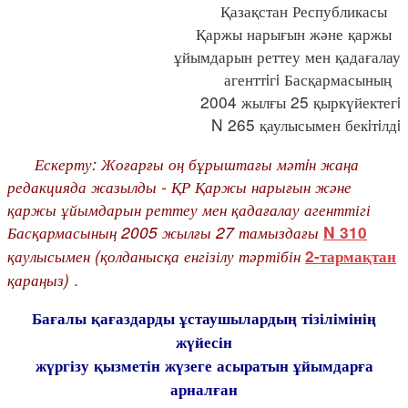
Қазақстан Республикасы
Қаржы нарығын және қаржы
ұйымдарын реттеу мен қадағалау
агенттiгi Басқармасының
2004 жылғы 25 қыркүйектегi
N 265 қаулысымен бекiтiлдi
Ескерту: Жоғарғы оң бұрыштағы мәтiн жаңа
редакцияда жазылды - ҚР Қаржы нарығын және
қаржы ұйымдарын реттеу мен қадағалау агенттігі
Басқармасының 2005 жылғы 27 тамыздағы
N 310
қаулысымен
(қолданысқа енгізілу тәртібін
2-тармақтан
қараңыз)
.
Бағалы қағаздарды ұстаушылардың тізілімінің
жүйесін
жүргізу қызметін жүзеге асыратын ұйымдарға
арналған