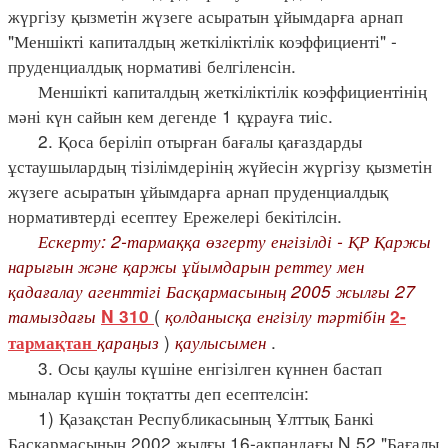
жүргізу қызметін жүзеге асыратын ұйымдарға арнап
"Меншікті капиталдың жеткіліктілік коэффициенті" -
пруденциалдық нормативі белгіленсін.
Меншікті капиталдың жеткіліктілік коэффициентінің
мәні күн сайын кем дегенде 1 құрауға тиіс.
2. Қоса беріліп отырған бағалы қағаздарды
ұстаушылардың тізілімдерінің жүйесін жүргізу қызметін
жүзеге асыратын ұйымдарға арнап пруденциалдық
нормативтерді есептеу Ережелері бекітілсін.
Ескерту: 2-тармаққа өзгерту енгізілді - ҚР Қаржы
нарығын және қаржы ұйымдарын реттеу мен
қадағалау агенттігі Басқармасының 2005 жылғы 27
тамыздағы
(
қолданысқа енгізілу тәртібін
N 310
2-
қараңыз
)
қаулысымен
.
тармақтан
3. Осы қаулы күшіне енгізілген күннен бастап
мыналар күшін тоқтатты деп есептелсін:
1) Қазақстан Республикасының Ұлттық Банкі
Басқармасының 2002 жылғы 16-ақпандағы N 52 "Бағалы