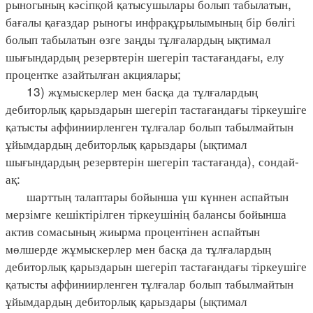
рыногының кәсіпқой қатысушылары болып табылатын,
бағалы қағаздар рыногы инфрақұрылымының бір бөлігі
болып табылатын өзге заңды тұлғалардың ықтимал
шығындардың резервтерін шегеріп тастағандағы, елу
процентке азайтылған акциялары;
13) жұмыскерлер мен басқа да тұлғалардың
дебиторлық қарыздарын шегеріп тастағандағы тіркеушіге
қатысты аффиниирленген тұлғалар болып табылмайтын
ұйымдардың дебиторлық қарыздары (ықтимал
шығындардың резервтерін шегеріп тастағанда), сондай-
ақ:
шарттың талаптары бойынша үш күннен аспайтын
мерзімге кешіктірілген тіркеушінің балансы бойынша
актив сомасының жиырма процентінен аспайтын
мөлшерде жұмыскерлер мен басқа да тұлғалардың
дебиторлық қарыздарын шегеріп тастағандағы тіркеушіге
қатысты аффиниирленген тұлғалар болып табылмайтын
ұйымдардың дебиторлық қарыздары (ықтимал