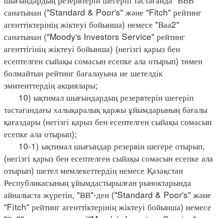
санатынан ("Standard & Poor's" және "Fitch" рейтинг
агенттіктерінің жіктеуі бойынша) немесе "Ваа2"
санатынан ("Moody's Investors Service" рейтинг
агенттігінің жіктеуі бойынша) (негізгі қарыз бен
есептелген сыйақы сомасын есепке ала отырып) төмен
болмайтын рейтинг бағалауына ие шетелдік
эмитенттердің акциялары;
10) ықтимал шығындардың резервтерін шегеріп
тастағандағы халықаралық қаржы ұйымдарының бағалы
қағаздары (негізгі қарыз бен есептелген сыйақы сомасын
есепке ала отырып);
10-1) ықтимал шығындар резервін шегере отырып,
(негізгі қарыз бен есептелген сыйақы сомасын есепке ала
отырып) шетел мемлекеттердің немесе Қазақстан
Республикасының ұйымдастырылған рыноктарында
айналыста жүретін, "ВВ"-ден ("Standard & Poor's" және
"Fіtch" рейтинг агенттіктерінің жіктеуі бойынша) немесе