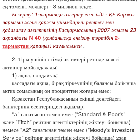
ең төменгі мөлшері - 8 миллион теңге.
Ескерту: 1-тармаққа өзгерту енгізілді - ҚР Қаржы
нарығын және қаржы ұйымдарын реттеу мен
қадағалау агенттігінің Басқармасының 2007 жылғы 23
ақпандағы
(қолданысқа енгізілу тәртібін
N 40
2-
қараңыз) қаулысымен
.
тармақтан
2. Тіркеушінің өтімді активтері ретінде келесі
активтер мойындалады:
1) ақша, сондай-ақ:
кассадағы ақша, бірақ тіркеушінің балансы бойынша
актив сомасының он проценттен жоғары емес;
Қазақстан Республикасының екінші деңгейдегі
банктерінің есептеріндегі ақшалар;
"А" санатынан төмен емес ("Standard & Poor's"
және "Fitch" рейтинг агенттіктерінің жіктеуі бойынша)
немесе "А2" санатынан төмен емес ("Moody's Investors
Service" рейтинг агенттігінің жіктеуі бойынша) ұзақ