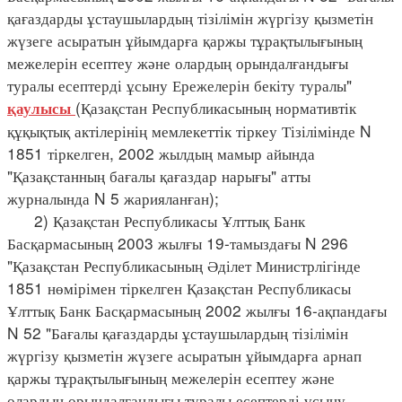
қағаздарды ұстаушылардың тізілімін жүргізу қызметін
жүзеге асыратын ұйымдарға қаржы тұрақтылығының
межелерін есептеу және олардың орындалғандығы
туралы есептерді ұсыну Ережелерін бекіту туралы"
(Қазақстан Республикасының нормативтік
қаулысы
құқықтық актілерінің мемлекеттік тіркеу Тізілімінде N
1851 тіркелген, 2002 жылдың мамыр айында
"Қазақстанның бағалы қағаздар нарығы" атты
журналында N 5 жарияланған);
2) Қазақстан Республикасы Ұлттық Банк
Басқармасының 2003 жылғы 19-тамыздағы N 296
"Қазақстан Республикасының Әділет Министрлігінде
1851 нөмірімен тіркелген Қазақстан Республикасы
Ұлттық Банк Басқармасының 2002 жылғы 16-ақпандағы
N 52 "Бағалы қағаздарды ұстаушылардың тізілімін
жүргізу қызметін жүзеге асыратын ұйымдарға арнап
қаржы тұрақтылығының межелерін есептеу және
олардың орындалғандығы туралы есептерді ұсыну