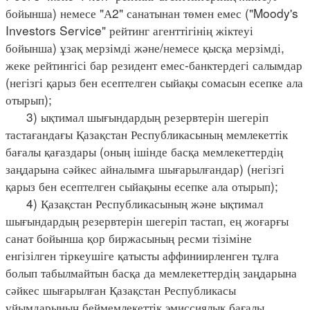
бойынша) немесе "А2" санатынан төмен емес ("Moody's
Investors Service" рейтинг агенттігінің жіктеуі
бойынша) ұзақ мерзімді және/немесе қысқа мерзімді,
жеке рейтингісі бар резидент емес-банктердегі салымдар
(негізгі қарыз бен есептелген сыйақы сомасын есепке ала
отырып);
3) ықтимал шығындардың резервтерін шегеріп
тастағандағы Қазақстан Республикасының мемлекеттік
бағалы қағаздары (оның ішінде басқа мемлекеттердің
заңдарына сәйкес айналымға шығарылғандар) (негізгі
қарыз бен есептелген сыйақыны есепке ала отырып);
4) Қазақстан Республикасының және ықтимал
шығындардың резервтерін шегеріп тастап, ең жоғарғы
санат бойынша қор биржасының ресми тізіміне
енгізілген тіркеушіге қатысты аффиниирленген тұлға
болып табылмайтын басқа да мемлекеттердің заңдарына
сәйкес шығарылған Қазақстан Республикасы
ұйымдарының беймемлекеттік эмиссиялық бағалы