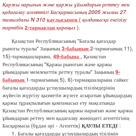
Қаржы нарығын және қаржы ұйымдарын реттеу мен
қадағалау агенттігі Басқармасының 2005 жылғы 27
тамыздағы N 310
(
қолданысқа енгізілу
қаулысымен
тәртібін
қараңыз
).
2-тармақтан
Қазақстан Республикасының "Бағалы қағаздар
рыногы туралы" Заңының
2-тармағының 11),
3-бабының
15)-тармақшаларына,
, Қазақстан
49-бабына
Республикасының "Қаржы рыногын және қаржы
ұйымдарын мемлекеттік реттеу туралы" Заңының
9-
1-тармағының 5), 6)-тармақшаларына сәйкес
бабының
бағалы қағаздарды ұстаушылардың тізілімдерінің
жүйесін жүргізу қызметін жүзеге асыратын ұйымдардың
қаржы тұрақтылығын қамтамасыз ету мақсатында
Қазақстан Республикасының қаржы нарығын және қаржы
ұйымдарын реттеу мен қадағалау жөніндегі агенттігінің
Басқармасы (бұдан әрі - Агенттік)
:
ҚАУЛЫ ЕТЕДІ
1. Бағалы қағаздарды ұстаушылардың тізілімін