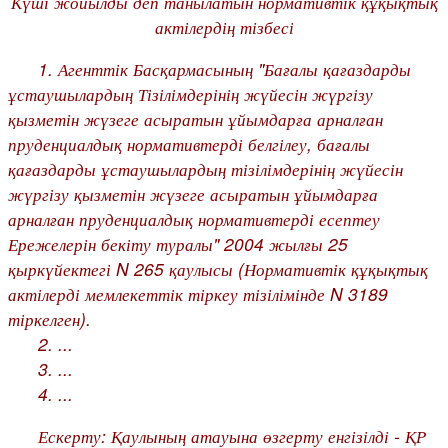
Күші жойылды деп танылатын нормативтік құқықтық
актілердің тізбесі
1. Агенттік Басқармасының "Бағалы қағаздарды
ұстаушылардың Тізілімдерінің жүйесін жүргізу
қызметін жүзеге асыратын ұйымдарға арналған
пруденциалдық нормативтерді белгілеу, бағалы
қағаздарды ұстаушылардың тізілімдерінің жүйесін
жүргізу қызметін жүзеге асыратын ұйымдарға
арналған пруденциалдық нормативтерді есептеу
Ережелерін бекіту туралы" 2004 жылғы 25
қыркүйектегі N 265
қаулысы
(Нормативтік құқықтық
актілерді мемлекеттік тіркеу тізілімінде N 3189
тіркелген).
2. ...
3. ...
4. ...
Ескерту: Қаулының атауына өзгерту енгізілді - ҚР