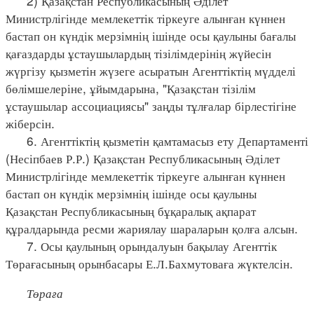
2) Қазақстан Республикасының Әділет
Министрлігінде мемлекеттік тіркеуге алынған күннен
бастап он күндік мерзімнің ішінде осы қаулыны бағалы
қағаздарды ұстаушылардың тізілімдерінің жүйесін
жүргізу қызметін жүзеге асыратын Агенттіктің мүдделі
бөлімшелеріне, ұйымдарына, "Қазақстан тізілім
ұстаушылар ассоциациясы" заңды тұлғалар бірлестігіне
жіберсін.
6. Агенттіктің қызметін қамтамасыз ету Департаменті
(Несіпбаев Р.Р.) Қазақстан Республикасының Әділет
Министрлігінде мемлекеттік тіркеуге алынған күннен
бастап он күндік мерзімнің ішінде осы қаулыны
Қазақстан Республикасының бұқаралық ақпарат
құралдарында ресми жариялау шараларын қолға алсын.
7. Осы қаулының орындалуын бақылау Агенттік
Төрағасының орынбасары Е.Л.Бахмутоваға жүктелсін.
Төраға