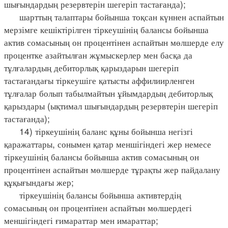
шығындардың резервтерін шегеріп тастағанда);
шарттың талаптары бойынша тоқсан күннен аспайтын
мерзімге кешіктірілген тіркеушінің балансы бойынша
актив сомасының он процентінен аспайтын мөлшерде елу
процентке азайтылған жұмыскерлер мен басқа да
тұлғалардың дебиторлық қарыздарын шегеріп
тастағандағы тіркеушіге қатысты аффилиирленген
тұлғалар болып табылмайтын ұйымдардың дебиторлық
қарыздары (ықтимал шығындардың резервтерін шегеріп
тастағанда);
14) тіркеушінің баланс құны бойынша негізгі
қаражаттары, сонымен қатар меншігіндегі жер немесе
тіркеушінің балансы бойынша актив сомасының он
процентінен аспайтын мөлшерде тұрақты жер пайдалану
құқығындағы жер;
тіркеушінің балансы бойынша активтердің
сомасының он процентінен аспайтын мөлшердегі
меншігіндегі ғимараттар мен имараттар;