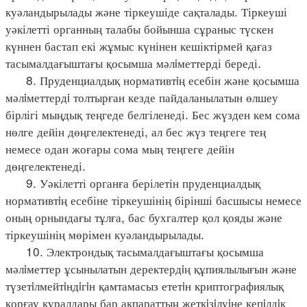
куәландырылады және тіркеушіде сақталады. Тіркеуші
уәкілетті органның талабы бойынша сұраныс түскен
күннен бастап екі жұмыс күнінен кешіктірмей қағаз
тасымалдағыштағы қосымша мәлiметтерді береді.
8. Пруденциалдық нормативтiң есебін және қосымша
мәлiметтердi толтырған кезде пайдаланылатын өлшеу
бірлігі мыңдық теңгеде белгіленеді. Бес жүзден кем сома
нөлге дейін дөңгелектенеді, ал бес жүз теңгеге тең
немесе одан жоғары сома мың теңгеге дейін
дөңгелектенеді.
9. Уәкілетті органға берілетін пруденциалдық
нормативтiң есебіне тіркеушінің бірінші басшысы немесе
оның орнындағы тұлға, бас бухгалтер қол қояды және
тіркеушінің мөрімен куәландырылады.
10. Электрондық тасымалдағыштағы қосымша
мәлiметтер ұсынылатын деректердiң құпиялылығын және
түзетiлмейтiндiгiн қамтамасыз ететiн криптографиялық
қорғау құралдары бар ақпараттың жеткiзiлуiне кепiлдiк