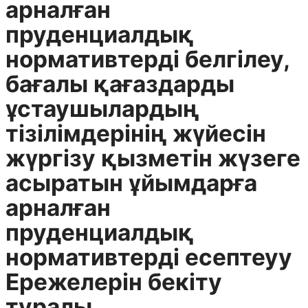
арналған
пруденциалдық
нормативтерді белгілеу,
бағалы қағаздарды
ұстаушылардың
тізілімдерінің жүйесін
жүргізу қызметін жүзеге
асыратын ұйымдарға
арналған
пруденциалдық
нормативтерді есептеуу
Ережелерін бекіту
туралы