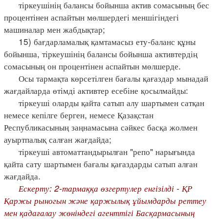
тіркеушінің балансы бойынша актив сомасының бес
процентінен аспайтын мөлшердегі меншігіндегі
машиналар мен жабдықтар;
15) бағдарламалық қамтамасыз ету-баланс құны
бойынша, тіркеушінің балансы бойынша активтердің
сомасының он процентінен аспайтын мөлшерде.
Осы тармақта көрсетілген бағалы қағаздар мынадай
жағдайларда өтімді активтер есебіне қосылмайды:
тіркеуші оларды қайта сатып алу шартымен сатқан
немесе кепілге берген, немесе Қазақстан
Республикасының заңнамасына сәйкес басқа жолмен
ауыртпалық салған жағдайда;
тіркеуші автоматтандырылған "репо" нарығында
қайта сату шартымен бағалы қағаздарды сатып алған
жағдайда.
Ескерту: 2-тармаққа өзгертулер енгізілді - ҚР
Қаржы рыногын және қаржылық ұйымдарды реттеу
мен қадағалау жөніндегі агенттігі Басқармасының