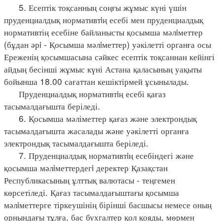
5. Есептік тоқсанның соңғы жұмыс күні үшін
пруденциалдық нормативтiң есебі мен пруденциалдық
нормативтің есебіне байланысты қосымша мәлiметтер
(бұдан әрi - Қосымша мәлiметтер) уәкілетті органға осы
Ереженің қосымшасына сәйкес есептік тоқсаннан кейінгі
айдың бесінші жұмыс күні Астана қаласының уақыты
бойынша 18.00 сағаттан кешіктірмей ұсынылады.
Пруденциалдық нормативтiң есебі қағаз
тасымалдағышта беріледі.
6. Қосымша мәліметтер қағаз және электрондық
тасымалдағышта жасалады және уәкілетті органға
электрондық тасымалдағышта беріледі.
7. Пруденциалдық нормативтiң есебіндегі және
қосымша мәлiметтердегi деректер Қазақстан
Республикасының ұлттық валютасы - теңгемен
көрсетіледі. Қағаз тасымалдағыштағы қосымша
мәлiметтерге тіркеушінің бірінші басшысы немесе оның
орнындағы тұлға, бас бухгалтер қол қояды, мөрмен