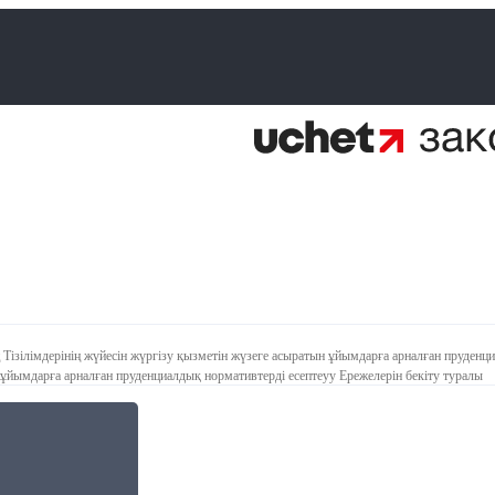
ізілімдерінің жүйесін жүргізу қызметін жүзеге асыратын ұйымдарға арналған пруденци
 ұйымдарға арналған пруденциалдық нормативтерді есептеуу Ережелерін бекіту туралы