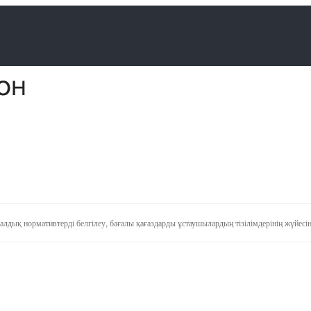
алдық нормативтерді белгілеу, бағалы қағаздарды ұстаушылардың тізілімдерінің жүйесі