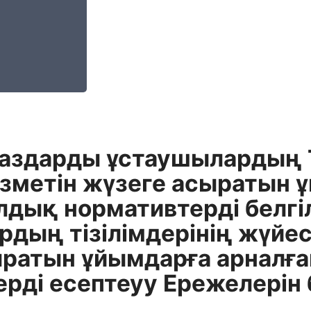
аздарды ұстаушылардың Т
зметін жүзеге асыратын 
дық нормативтерді белгі
дың тізілімдерінің жүйес
ыратын ұйымдарға арналғ
рді есептеуу Ережелерін 