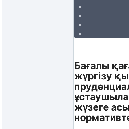
Бағалы қағ
жүргізу қы
пруденциал
ұстаушылар
жүзеге ас
нормативте