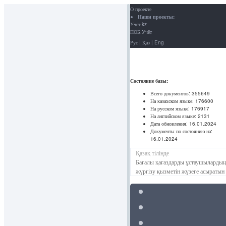
О проекте
Наши проекты:
Учёт.kz
ПОБ.Учёт
Рус
|
Қаз
|
Eng
Состояние базы:
Всего документов:
355649
На казахском языке:
176600
На русском языке:
176917
На английском языке:
2131
Дата обновления:
16.01.2024
Документы по состоянию на:
16.01.2024
Қазақ тілінде
Бағалы қағаздарды ұстаушылардың Т
жүргізу қызметін жүзеге асыратын