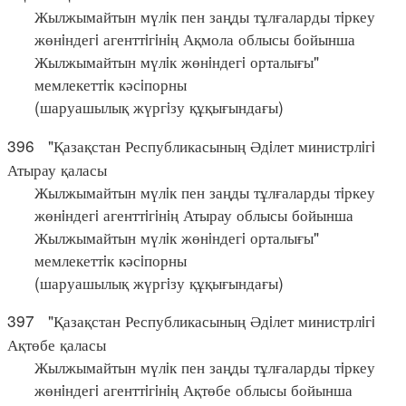
Жылжымайтын мүлiк пен заңды тұлғаларды тiркеу
жөнiндегi агенттiгiнiң Ақмола облысы бойынша
Жылжымайтын мүлiк жөнiндегi орталығы"
мемлекеттiк кәсiпорны
(шаруашылық жүргiзу құқығындағы)
396 "Қазақстан Республикасының Әдiлет министрлiгi
Атырау қаласы
Жылжымайтын мүлiк пен заңды тұлғаларды тiркеу
жөнiндегi агенттiгiнiң Атырау облысы бойынша
Жылжымайтын мүлiк жөнiндегi орталығы"
мемлекеттiк кәсiпорны
(шаруашылық жүргiзу құқығындағы)
397 "Қазақстан Республикасының Әдiлет министрлiгi
Ақтөбе қаласы
Жылжымайтын мүлiк пен заңды тұлғаларды тiркеу
жөнiндегi агенттiгiнiң Ақтөбе облысы бойынша