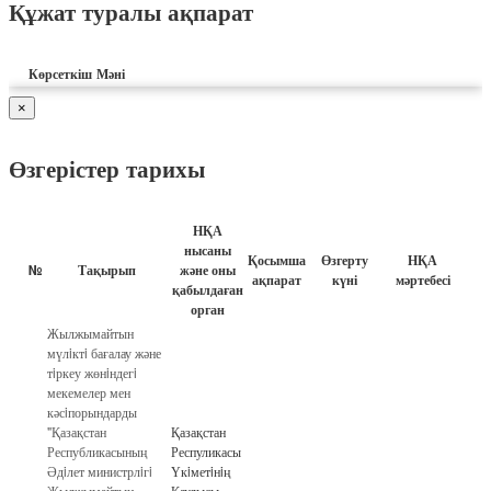
Құжат туралы ақпарат
Көрсеткіш
Мәні
×
Өзгерістер тарихы
НҚА
нысаны
Қосымша
Өзгерту
НҚА
№
Тақырып
және оны
ақпарат
күні
мәртебесі
қабылдаған
орган
Жылжымайтын
мүлiктi бағалау және
тiркеу жөнiндегi
мекемелер мен
кәсiпорындарды
"Қазақстан
Қазақстан
Республикасының
Респуликасы
Әдiлет министрлiгi
Үкiметiнiң
Жылжымайтын
Қаулысы