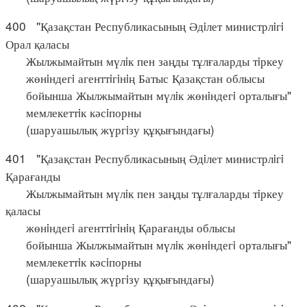
400 "Қазақстан Республикасының Әдiлет министрлiгi
Орал қаласы
Жылжымайтын мүлiк пен заңды тұлғаларды тiркеу
жөнiндегi агенттiгiнiң Батыс Қазақстан облысы
бойынша Жылжымайтын мүлiк жөнiндегi орталығы"
мемлекеттiк кәсiпорны
(шаруашылық жүргiзу құқығындағы)
401 "Қазақстан Республикасының Әдiлет министрлiгi
Қарағанды
Жылжымайтын мүлiк пен заңды тұлғаларды тiркеу
қаласы
жөнiндегi агенттiгiнiң Қарағанды облысы
бойынша Жылжымайтын мүлiк жөнiндегi орталығы"
мемлекеттiк кәсiпорны
(шаруашылық жүргiзу құқығындағы)