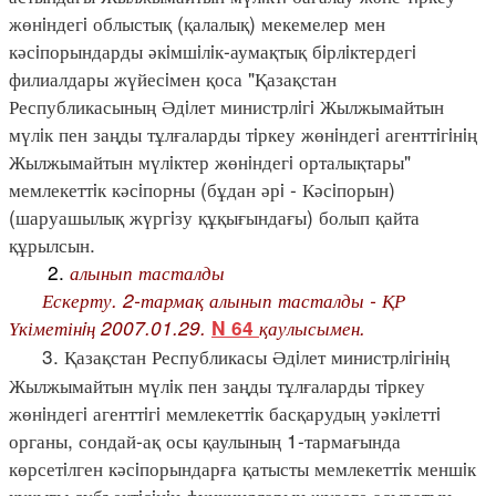
жөнiндегi облыстық (қалалық) мекемелер мен
кәсiпорындарды әкiмшiлiк-аумақтық бiрлiктердегi
филиалдары жүйесiмен қоса "Қазақстан
Республикасының Әдiлет министрлiгi Жылжымайтын
мүлiк пен заңды тұлғаларды тiркеу жөнiндегi агенттiгiнiң
Жылжымайтын мүлiктер жөнiндегi орталықтары"
мемлекеттiк кәсiпорны (бұдан әрi - Кәсiпорын)
(шаруашылық жүргiзу құқығындағы) болып қайта
құрылсын.
2.
алынып тасталды
Ескерту. 2-тармақ алынып тасталды - ҚР
Үкіметінiң 2007.01.29.
қаулысымен.
N 64
3. Қазақстан Республикасы Әдiлет министрлiгiнiң
Жылжымайтын мүлiк пен заңды тұлғаларды тiркеу
жөнiндегi агенттiгi мемлекеттiк басқарудың уәкiлеттi
органы, сондай-ақ осы қаулының 1-тармағында
көрсетiлген кәсiпорындарға қатысты мемлекеттiк меншiк
құқығы субъектiсiнiң функцияларын жүзеге асыратын