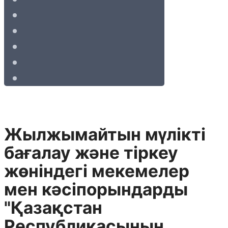
Жылжымайтын мүлiктi
бағалау және тiркеу
жөнiндегi мекемелер
мен кәсiпорындарды
"Қазақстан
Республикасының