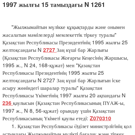
1997 жылғы 15 тамыздағы N 1261
"Жылжымайтын мүлiкке құқықтарды және онымен
жасалатын мәмiлелердi мемлекеттiк тiркеу туралы"
Қазақстан Республикасы Президентiнiң 1995 жылғы 25
желтоқсандағы N
Заң күшi бар Жарлығы
2727
(Қазақстан Республикасы Жоғарғы Кеңесiнiң Жаршысы,
1995 ж., N 24, 168-құжат) мен "Қазақстан
Республикасы Президентiнiң 1995 жылғы 25
желтоқсандағы N 2727 Заң күшi бар Жарлығын iске
асыру жөнiндегi шаралар туралы" Қазақстан
Республикасы Үкiметiнiң 1997 жылғы 20 ақпандағы N
қаулысын (Қазақстан Республикасының ПҮАЖ-ы,
236
1997 ж., N 8, 56-құжат) орындау үшiн Қазақстан
Республикасының Үкiметi қаулы етедi:
Z070310
1. Қазақстан Республикасы Әдiлет министрлiгiнiң қол
астындағы Жылжымайтын мүлiктi бағалау және тiркеу