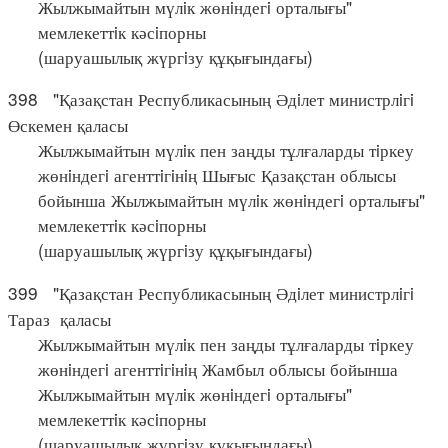
Жылжымайтын мүлiк жөнiндегi орталығы"
мемлекеттiк кәсiпорны
(шаруашылық жүргiзу құқығындағы)
398 "Қазақстан Республикасының Әдiлет министрлiгi
Өскемен қаласы
Жылжымайтын мүлiк пен заңды тұлғаларды тiркеу
жөнiндегi агенттiгiнiң Шығыс Қазақстан облысы
бойынша Жылжымайтын мүлiк жөнiндегi орталығы"
мемлекеттiк кәсiпорны
(шаруашылық жүргiзу құқығындағы)
399 "Қазақстан Республикасының Әдiлет министрлiгi
Тараз қаласы
Жылжымайтын мүлiк пен заңды тұлғаларды тiркеу
жөнiндегi агенттiгiнiң Жамбыл облысы бойынша
Жылжымайтын мүлiк жөнiндегi орталығы"
мемлекеттiк кәсiпорны
(шаруашылық жүргiзу құқығындағы)