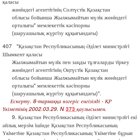
қаласы
жөнiндегi агенттiгiнiң Солтүстiк Қазақстан
облысы бойынша Жылжымайтын мүлiк жөнiндегi
орталығы" мемлекеттiк кәсiпорны
(шаруашылық жүргiзу құқығындағы)
407 "Қазақстан Республикасының Әдiлет министрлiгi
Шымкент қаласы
Жылжымайтын мүлiк пен заңды тұлғаларды тiркеу
жөнiндегi агенттiгiнiң Оңтүстiк Қазақстан
облысы бойынша Жылжымайтын мүлiк жөнiндегi
орталығы" мемлекеттiк кәсiпорны
(шаруашылық жүргiзу құқығындағы)".
Ескерту. 8-тармаққа өзгеріс енгізілді - ҚР
Үкіметінің 2002.03.29. N
қаулысымен.
373
9. Қазақстан Республикасының Әдiлет министрлiгi екi
айлық мерзiм iшiнде Қазақстан Республикасының
Үкiметiне Қазақстан Республикасының Үкiметiне бұрын