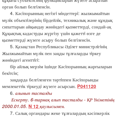
орган болып белгiленсiн.
4. Кәсiпорынның негiзгi мiндеттерi: жылжымайтын
мүлiк объектiлерiнiң бiрдейлiк, техникалық және құндық
сипаттарын айқындау жөнiндегi қызметтердi, сондай-ақ
Құқықтық кадастрды жүргiзу үшiн қажеттi өзге де
қызметтердi жүзеге асыру болып белгiленсiн.
5. Қазақстан Республикасы Әдiлет министрлiгiнiң
Жылжымайтын мүлiк пен заңды тұлғаларды тiркеу
жөнiндегi агенттiгi:
бiр айлық мерзiм iшiнде Кәсiпорынның жарғыларын
бекiтсiн;
заңдарда белгiленген тәртiппен Кәсiпорынды
мемлекеттiк тiркеудi жүзеге асырсын.
P041120
6.
алынып тасталды
Ескерту. 6-тармақ алып тасталды - ҚР Үкіметінiң
2000.01.05.
қаулысымен.
N 12
7. Салық органдары жеке тұлғалардың кәсіпкерлік