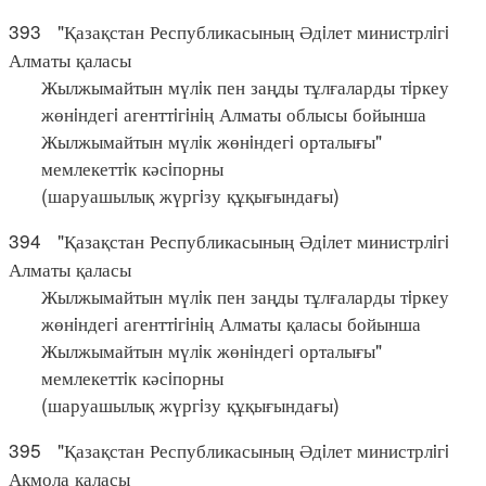
393 "Қазақстан Республикасының Әдiлет министрлiгi
Алматы қаласы
Жылжымайтын мүлiк пен заңды тұлғаларды тiркеу
жөнiндегi агенттiгiнiң Алматы облысы бойынша
Жылжымайтын мүлiк жөнiндегi орталығы"
мемлекеттiк кәсiпорны
(шаруашылық жүргiзу құқығындағы)
394 "Қазақстан Республикасының Әдiлет министрлiгi
Алматы қаласы
Жылжымайтын мүлiк пен заңды тұлғаларды тiркеу
жөнiндегi агенттiгiнiң Алматы қаласы бойынша
Жылжымайтын мүлiк жөнiндегi орталығы"
мемлекеттiк кәсiпорны
(шаруашылық жүргiзу құқығындағы)
395 "Қазақстан Республикасының Әдiлет министрлiгi
Ақмола қаласы