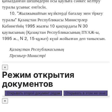
қабылданған шешiмдерiн осы қаулыға сәйкес келтiру
туралы ұсыныс енгiзсiн.
10. "Жылжымайтын мүлiктердi бағалау мен тiркеу
туралы" Қазақстан Республикасы Министрлер
Кабинетiнiң 1995 жылғы 10 қаңтардағы N 30
қаулысының (Қазақстан Республикасының ПҮАЖ-ы,
1995 ж., N 2, 15-құжат) күшi жойылған деп танылсын.
Қазақстан Республикасының
Премьер-Министрi
×
Режим открытия
документов
Открывать второй документ рядом
Открывать в этом же окне
×