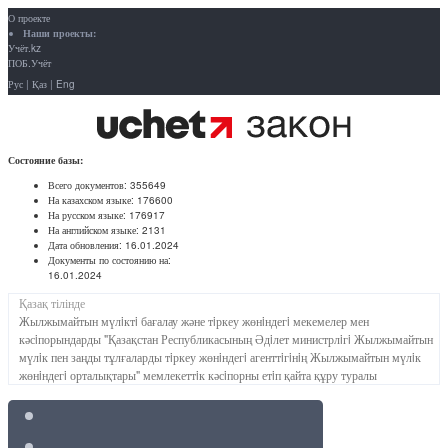
О проекте
Наши проекты:
Учёт.kz
ПОБ.Учёт
Рус
|
Қаз
|
Eng
Состояние базы:
Всего документов:
355649
На казахском языке:
176600
На русском языке:
176917
На английском языке:
2131
Дата обновления:
16.01.2024
Документы по состоянию на:
16.01.2024
Қазақ тілінде
Жылжымайтын мүлiктi бағалау және тiркеу жөнiндегi мекемелер мен
кәсiпорындарды "Қазақстан Республикасының Әдiлет министрлiгi Жылжымайтын
мүлiк пен заңды тұлғаларды тiркеу жөнiндегi агенттiгiнiң Жылжымайтын мүлiк
жөнiндегi орталықтары" мемлекеттiк кәсiпорны етiп қайта құру туралы