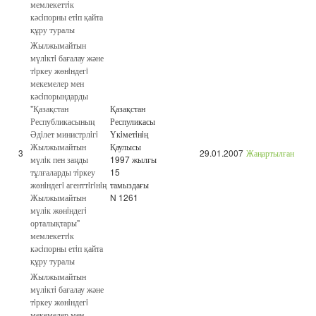
мемлекеттiк
кәсiпорны етiп қайта
құру туралы
Жылжымайтын
мүлiктi бағалау және
тiркеу жөнiндегi
мекемелер мен
кәсiпорындарды
"Қазақстан
Қазақстан
Республикасының
Респуликасы
Әдiлет министрлiгi
Үкiметiнiң
Жылжымайтын
Қаулысы
3
29.01.2007
Жаңартылған
мүлiк пен заңды
1997 жылғы
тұлғаларды тiркеу
15
жөнiндегi агенттiгiнiң
тамыздағы
Жылжымайтын
N 1261
мүлiк жөнiндегi
орталықтары"
мемлекеттiк
кәсiпорны етiп қайта
құру туралы
Жылжымайтын
мүлiктi бағалау және
тiркеу жөнiндегi
мекемелер мен