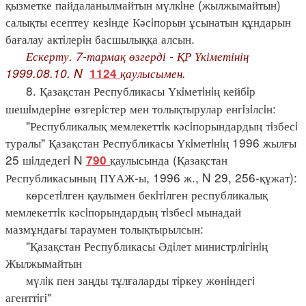
қызметке пайдаланылмайтын мүлкiне (жылжымайтын)
салықты есептеу кезiнде Кәсiпорын ұсынатын құндарын
бағалау актiлерiн басшылыққа алсын.
Ескерту. 7-тармақ өзгерді - ҚР Үкіметінің
1999.08.10. N
қаулысымен.
1124
8. Қазақстан Республикасы Үкiметiнiң кейбiр
шешiмдерiне өзгерiстер мен толықтырулар енгiзiлсiн:
"Республикалық мемлекеттiк кәсiпорындардың тiзбесi
туралы" Қазақстан Республикасы Үкiметiнiң 1996 жылғы
25 шiлдедегi N
қаулысында (Қазақстан
790
Республикасының ПҮАЖ-ы, 1996 ж., N 29, 256-құжат):
көрсетiлген қаулымен бекiтiлген республикалық
мемлекеттiк кәсiпорындардың тiзбесi мынадай
мазмұндағы тараумен толықтырылсын:
"Қазақстан Республикасы Әдiлет министрлiгiнiң
Жылжымайтын
мүлiк пен заңды тұлғаларды тiркеу жөнiндегi
агенттiгi"