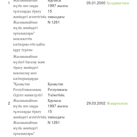
1
05.01.2000
Қолданыстағы
мүлiк пен заңды
1997 жылғы
тұлғаларды тiркеу
15
жөнiндегi агенттiгiнiң
тамыздағы
Жылжымайтын
N 1261
мүлiк жөнiндегi
орталықтары"
мемлекеттiк
кәсiпорны етiп қайта
құру туралы
Жылжымайтын
мүлiктi бағалау және
тiркеу жөнiндегi
мекемелер мен
кәсiпорындарды
"Қазақстан
Қазақстан
Республикасының
Респуликасы
Әдiлет министрлiгi
Үкiметiнiң
Жылжымайтын
Қаулысы
2
29.03.2002
Жаңартылған
мүлiк пен заңды
1997 жылғы
тұлғаларды тiркеу
15
жөнiндегi агенттiгiнiң
тамыздағы
Жылжымайтын
N 1261
мүлiк жөнiндегi
орталықтары"