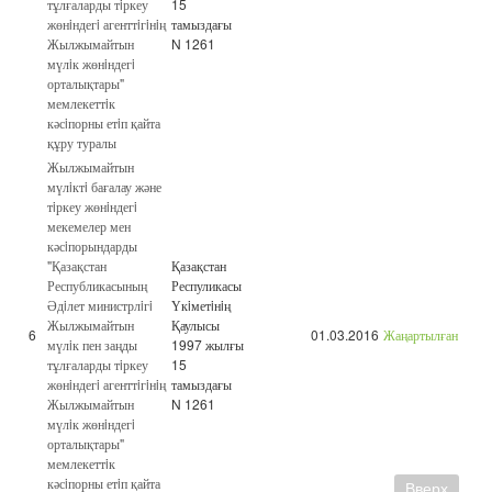
тұлғаларды тiркеу
15
жөнiндегi агенттiгiнiң
тамыздағы
Жылжымайтын
N 1261
мүлiк жөнiндегi
орталықтары"
мемлекеттiк
кәсiпорны етiп қайта
құру туралы
Жылжымайтын
мүлiктi бағалау және
тiркеу жөнiндегi
мекемелер мен
кәсiпорындарды
"Қазақстан
Қазақстан
Республикасының
Респуликасы
Әдiлет министрлiгi
Үкiметiнiң
Жылжымайтын
Қаулысы
6
01.03.2016
Жаңартылған
мүлiк пен заңды
1997 жылғы
тұлғаларды тiркеу
15
жөнiндегi агенттiгiнiң
тамыздағы
Жылжымайтын
N 1261
мүлiк жөнiндегi
орталықтары"
мемлекеттiк
кәсiпорны етiп қайта
Вверх