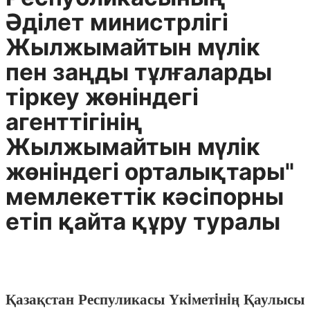
Әдiлет министрлiгi
Жылжымайтын мүлiк
пен заңды тұлғаларды
тiркеу жөнiндегi
агенттiгiнiң
Жылжымайтын мүлiк
жөнiндегi орталықтары"
мемлекеттiк кәсiпорны
етiп қайта құру туралы
Қазақстан Респуликасы Үкiметiнiң Қаулысы