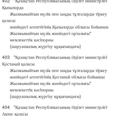
402 "Қазақстан Республикасының Әдiлет министрлiгi
Қызылорда
Жылжымайтын мүлiк пен заңды тұлғаларды тiркеу
қаласы
жөнiндегi агенттiгiнiң Қызылорда облысы бойынша
Жылжымайтын мүлiк жөнiндегi орталығы"
мемлекеттiк кәсiпорны
(шаруашылық жүргiзу құқығындағы)
403 "Қазақстан Республикасының Әдiлет министрлiгi
Қостанай қаласы
Жылжымайтын мүлiк пен заңды тұлғаларды тiркеу
жөнiндегi агенттiгiнiң Қостанай облысы бойынша
Жылжымайтын мүлiк жөнiндегi орталығы"
мемлекеттiк кәсiпорны
(шаруашылық жүргiзу құқығындағы)
404 "Қазақстан Республикасының Әдiлет министрлiгi
Ақтау қаласы