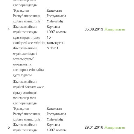
кәсiпорындарды
"Қазақстан
Қазақстан
Республикасының
Респуликасы
Әдiлет министрлiгi
Үкiметiнiң
Жылжымайтын
Қаулысы
4
05.08.2013
Жаңартылған
мүлiк пен заңды
1997 жылғы
тұлғаларды тiркеу
15
жөнiндегi агенттiгiнiң
тамыздағы
Жылжымайтын
N 1261
мүлiк жөнiндегi
орталықтары"
мемлекеттiк
кәсiпорны етiп қайта
құру туралы
Жылжымайтын
мүлiктi бағалау және
тiркеу жөнiндегi
мекемелер мен
кәсiпорындарды
"Қазақстан
Қазақстан
Республикасының
Респуликасы
Әдiлет министрлiгi
Үкiметiнiң
Жылжымайтын
Қаулысы
5
29.01.2016
Жаңартылған
мүлiк пен заңды
1997 жылғы