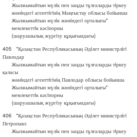
Жылжымайтын мүлiк пен заңды тұлғаларды тiркеу
жөнiндегi агенттiгiнiң Маңғыстау облысы бойынша
Жылжымайтын мүлiк жөнiндегi орталығы"
мемлекеттiк кәсiпорны
(шаруашылық жүргiзу құқығындағы)
405 "Қазақстан Республикасының Әдiлет министрлiгi
Павлодар
Жылжымайтын мүлiк пен заңды тұлғаларды тiркеу
қаласы
жөнiндегi агенттiгiнiң Павлодар облысы бойынша
Жылжымайтын мүлiк жөнiндегi орталығы"
мемлекеттiк кәсiпорны
(шаруашылық жүргiзу құқығындағы)
406 "Қазақстан Республикасының Әдiлет министрлiгi
Петропавл
Жылжымайтын мүлiк пен заңды тұлғаларды тiркеу