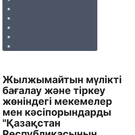
Жылжымайтын мүлiктi
бағалау және тiркеу
жөнiндегi мекемелер
мен кәсiпорындарды
"Қазақстан
Республикасының