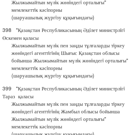
Жылжымайтын мүлiк жөнiндегi орталығы"
мемлекеттiк кәсiпорны
(шаруашылық жүргiзу құқығындағы)
398 "Қазақстан Республикасының Әдiлет министрлiгi
Өскемен қаласы
Жылжымайтын мүлiк пен заңды тұлғаларды тiркеу
жөнiндегi агенттiгiнiң Шығыс Қазақстан облысы
бойынша Жылжымайтын мүлiк жөнiндегi орталығы"
мемлекеттiк кәсiпорны
(шаруашылық жүргiзу құқығындағы)
399 "Қазақстан Республикасының Әдiлет министрлiгi
Тараз қаласы
Жылжымайтын мүлiк пен заңды тұлғаларды тiркеу
жөнiндегi агенттiгiнiң Жамбыл облысы бойынша
Жылжымайтын мүлiк жөнiндегi орталығы"
мемлекеттiк кәсiпорны
(шаруашылық жүргiзу құқығындағы)