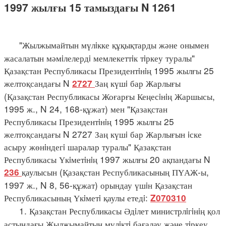
1997 жылғы 15 тамыздағы N 1261
"Жылжымайтын мүлiкке құқықтарды және онымен
жасалатын мәмiлелердi мемлекеттiк тiркеу туралы"
Қазақстан Республикасы Президентiнiң 1995 жылғы 25
желтоқсандағы N
Заң күшi бар Жарлығы
2727
(Қазақстан Республикасы Жоғарғы Кеңесiнiң Жаршысы,
1995 ж., N 24, 168-құжат) мен "Қазақстан
Республикасы Президентiнiң 1995 жылғы 25
желтоқсандағы N 2727 Заң күшi бар Жарлығын iске
асыру жөнiндегi шаралар туралы" Қазақстан
Республикасы Үкiметiнiң 1997 жылғы 20 ақпандағы N
қаулысын (Қазақстан Республикасының ПҮАЖ-ы,
236
1997 ж., N 8, 56-құжат) орындау үшiн Қазақстан
Республикасының Үкiметi қаулы етедi:
Z070310
1. Қазақстан Республикасы Әдiлет министрлiгiнiң қол
астындағы Жылжымайтын мүлiктi бағалау және тiркеу