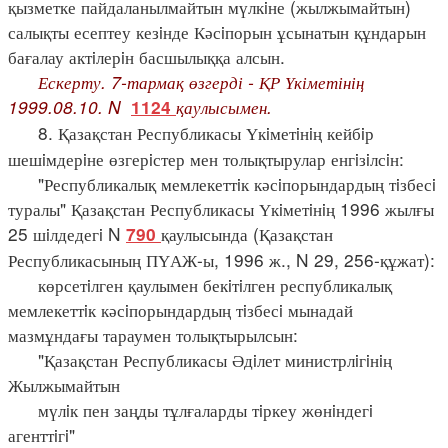
қызметке пайдаланылмайтын мүлкiне (жылжымайтын)
салықты есептеу кезiнде Кәсiпорын ұсынатын құндарын
бағалау актiлерiн басшылыққа алсын.
Ескерту. 7-тармақ өзгерді - ҚР Үкіметінің
1999.08.10. N
қаулысымен.
1124
8. Қазақстан Республикасы Үкiметiнiң кейбiр
шешiмдерiне өзгерiстер мен толықтырулар енгiзiлсiн:
"Республикалық мемлекеттiк кәсiпорындардың тiзбесi
туралы" Қазақстан Республикасы Үкiметiнiң 1996 жылғы
25 шiлдедегi N
қаулысында (Қазақстан
790
Республикасының ПҮАЖ-ы, 1996 ж., N 29, 256-құжат):
көрсетiлген қаулымен бекiтiлген республикалық
мемлекеттiк кәсiпорындардың тiзбесi мынадай
мазмұндағы тараумен толықтырылсын:
"Қазақстан Республикасы Әдiлет министрлiгiнiң
Жылжымайтын
мүлiк пен заңды тұлғаларды тiркеу жөнiндегi
агенттiгi"