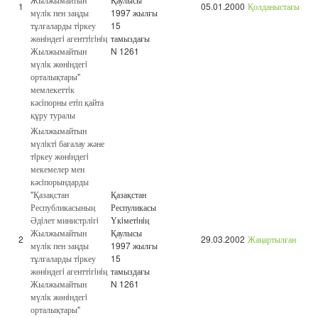
1
05.01.2000
Қолданыстағы
мүлiк пен заңды
1997 жылғы
тұлғаларды тiркеу
15
жөнiндегi агенттiгiнiң
тамыздағы
Жылжымайтын
N 1261
мүлiк жөнiндегi
орталықтары"
мемлекеттiк
кәсiпорны етiп қайта
құру туралы
Жылжымайтын
мүлiктi бағалау және
тiркеу жөнiндегi
мекемелер мен
кәсiпорындарды
"Қазақстан
Қазақстан
Республикасының
Респуликасы
Әдiлет министрлiгi
Үкiметiнiң
Жылжымайтын
Қаулысы
2
29.03.2002
Жаңартылған
мүлiк пен заңды
1997 жылғы
тұлғаларды тiркеу
15
жөнiндегi агенттiгiнiң
тамыздағы
Жылжымайтын
N 1261
мүлiк жөнiндегi
орталықтары"