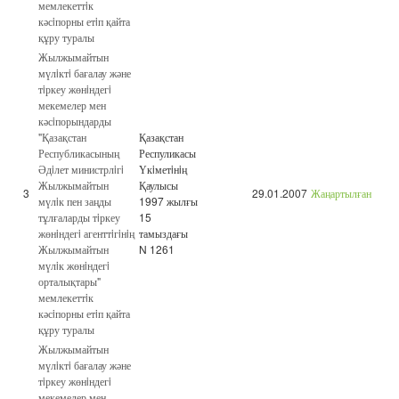
мемлекеттiк
кәсiпорны етiп қайта
құру туралы
Жылжымайтын
мүлiктi бағалау және
тiркеу жөнiндегi
мекемелер мен
кәсiпорындарды
"Қазақстан
Қазақстан
Республикасының
Респуликасы
Әдiлет министрлiгi
Үкiметiнiң
Жылжымайтын
Қаулысы
3
29.01.2007
Жаңартылған
мүлiк пен заңды
1997 жылғы
тұлғаларды тiркеу
15
жөнiндегi агенттiгiнiң
тамыздағы
Жылжымайтын
N 1261
мүлiк жөнiндегi
орталықтары"
мемлекеттiк
кәсiпорны етiп қайта
құру туралы
Жылжымайтын
мүлiктi бағалау және
тiркеу жөнiндегi
мекемелер мен