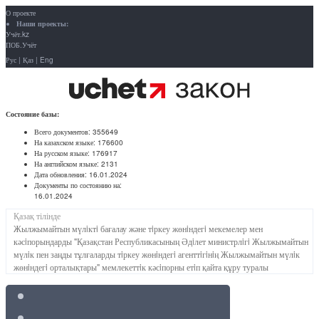
О проекте
Наши проекты:
Учёт.kz
ПОБ.Учёт
Рус
|
Қаз
|
Eng
Состояние базы:
Всего документов:
355649
На казахском языке:
176600
На русском языке:
176917
На английском языке:
2131
Дата обновления:
16.01.2024
Документы по состоянию на:
16.01.2024
Қазақ тілінде
Жылжымайтын мүлiктi бағалау және тiркеу жөнiндегi мекемелер мен
кәсiпорындарды "Қазақстан Республикасының Әдiлет министрлiгi Жылжымайтын
мүлiк пен заңды тұлғаларды тiркеу жөнiндегi агенттiгiнiң Жылжымайтын мүлiк
жөнiндегi орталықтары" мемлекеттiк кәсiпорны етiп қайта құру туралы