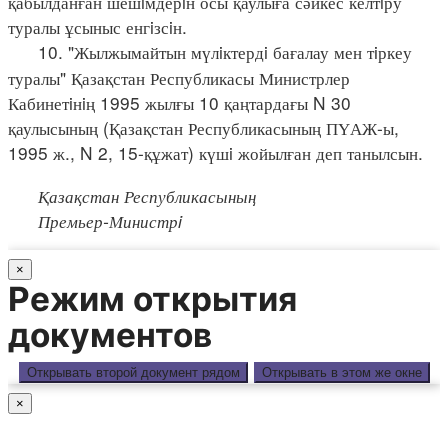
қабылданған шешiмдерiн осы қаулыға сәйкес келтiру
туралы ұсыныс енгiзсiн.
10. "Жылжымайтын мүлiктердi бағалау мен тiркеу
туралы" Қазақстан Республикасы Министрлер
Кабинетiнiң 1995 жылғы 10 қаңтардағы N 30
қаулысының (Қазақстан Республикасының ПҮАЖ-ы,
1995 ж., N 2, 15-құжат) күшi жойылған деп танылсын.
Қазақстан Республикасының
Премьер-Министрi
×
Режим открытия
документов
Открывать второй документ рядом
Открывать в этом же окне
×