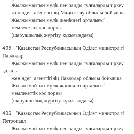
Жылжымайтын мүлiк пен заңды тұлғаларды тiркеу
жөнiндегi агенттiгiнiң Маңғыстау облысы бойынша
Жылжымайтын мүлiк жөнiндегi орталығы"
мемлекеттiк кәсiпорны
(шаруашылық жүргiзу құқығындағы)
405 "Қазақстан Республикасының Әдiлет министрлiгi
Павлодар
Жылжымайтын мүлiк пен заңды тұлғаларды тiркеу
қаласы
жөнiндегi агенттiгiнiң Павлодар облысы бойынша
Жылжымайтын мүлiк жөнiндегi орталығы"
мемлекеттiк кәсiпорны
(шаруашылық жүргiзу құқығындағы)
406 "Қазақстан Республикасының Әдiлет министрлiгi
Петропавл
Жылжымайтын мүлiк пен заңды тұлғаларды тiркеу