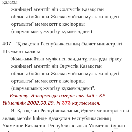
қаласы
жөнiндегi агенттiгiнiң Солтүстiк Қазақстан
облысы бойынша Жылжымайтын мүлiк жөнiндегi
орталығы" мемлекеттiк кәсiпорны
(шаруашылық жүргiзу құқығындағы)
407 "Қазақстан Республикасының Әдiлет министрлiгi
Шымкент қаласы
Жылжымайтын мүлiк пен заңды тұлғаларды тiркеу
жөнiндегi агенттiгiнiң Оңтүстiк Қазақстан
облысы бойынша Жылжымайтын мүлiк жөнiндегi
орталығы" мемлекеттiк кәсiпорны
(шаруашылық жүргiзу құқығындағы)".
Ескерту. 8-тармаққа өзгеріс енгізілді - ҚР
Үкіметінің 2002.03.29. N
қаулысымен.
373
9. Қазақстан Республикасының Әдiлет министрлiгi екi
айлық мерзiм iшiнде Қазақстан Республикасының
Үкiметiне Қазақстан Республикасының Үкiметiне бұрын