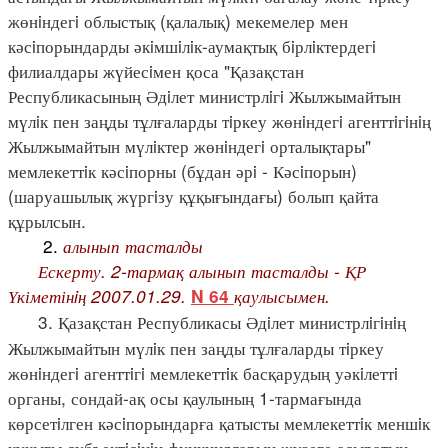
жөнiндегi облыстық (қалалық) мекемелер мен
кәсiпорындарды әкiмшiлiк-аумақтық бiрлiктердегi
филиалдары жүйесiмен қоса "Қазақстан
Республикасының Әдiлет министрлiгi Жылжымайтын
мүлiк пен заңды тұлғаларды тiркеу жөнiндегi агенттiгiнiң
Жылжымайтын мүлiктер жөнiндегi орталықтары"
мемлекеттiк кәсiпорны (бұдан әрi - Кәсiпорын)
(шаруашылық жүргiзу құқығындағы) болып қайта
құрылсын.
2.
алынып тасталды
Ескерту. 2-тармақ алынып тасталды - ҚР
Үкіметінiң 2007.01.29.
қаулысымен.
N 64
3. Қазақстан Республикасы Әдiлет министрлiгiнiң
Жылжымайтын мүлiк пен заңды тұлғаларды тiркеу
жөнiндегi агенттiгi мемлекеттiк басқарудың уәкiлеттi
органы, сондай-ақ осы қаулының 1-тармағында
көрсетiлген кәсiпорындарға қатысты мемлекеттiк меншiк
құқығы субъектiсiнiң функцияларын жүзеге асыратын