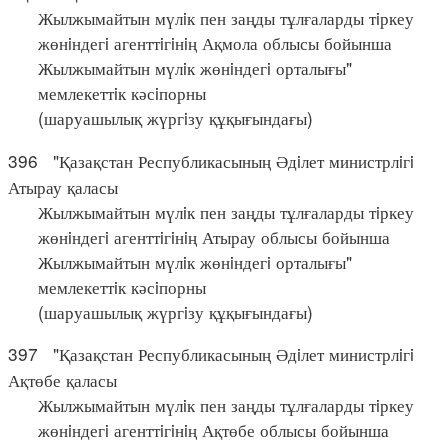
Жылжымайтын мүлiк пен заңды тұлғаларды тiркеу
жөнiндегi агенттiгiнiң Ақмола облысы бойынша
Жылжымайтын мүлiк жөнiндегi орталығы"
мемлекеттiк кәсiпорны
(шаруашылық жүргiзу құқығындағы)
396 "Қазақстан Республикасының Әдiлет министрлiгi
Атырау қаласы
Жылжымайтын мүлiк пен заңды тұлғаларды тiркеу
жөнiндегi агенттiгiнiң Атырау облысы бойынша
Жылжымайтын мүлiк жөнiндегi орталығы"
мемлекеттiк кәсiпорны
(шаруашылық жүргiзу құқығындағы)
397 "Қазақстан Республикасының Әдiлет министрлiгi
Ақтөбе қаласы
Жылжымайтын мүлiк пен заңды тұлғаларды тiркеу
жөнiндегi агенттiгiнiң Ақтөбе облысы бойынша