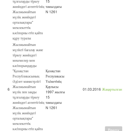
тұлғаларды тiркеу
15
жөнiндегi агенттiгiнiң
тамыздағы
Жылжымайтын
N 1261
мүлiк жөнiндегi
орталықтары"
мемлекеттiк
кәсiпорны етiп қайта
құру туралы
Жылжымайтын
мүлiктi бағалау және
тiркеу жөнiндегi
мекемелер мен
кәсiпорындарды
"Қазақстан
Қазақстан
Республикасының
Респуликасы
Әдiлет министрлiгi
Үкiметiнiң
Жылжымайтын
Қаулысы
6
01.03.2016
Жаңартылған
мүлiк пен заңды
1997 жылғы
тұлғаларды тiркеу
15
жөнiндегi агенттiгiнiң
тамыздағы
Жылжымайтын
N 1261
мүлiк жөнiндегi
орталықтары"
мемлекеттiк
кәсiпорны етiп қайта
Вверх