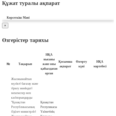
Құжат туралы ақпарат
Көрсеткіш
Мәні
×
Өзгерістер тарихы
НҚА
нысаны
Қосымша
Өзгерту
НҚА
№
Тақырып
және оны
ақпарат
күні
мәртебесі
қабылдаған
орган
Жылжымайтын
мүлiктi бағалау және
тiркеу жөнiндегi
мекемелер мен
кәсiпорындарды
"Қазақстан
Қазақстан
Республикасының
Респуликасы
Әдiлет министрлiгi
Үкiметiнiң
Жылжымайтын
Қаулысы