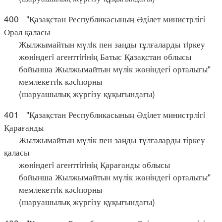
400 "Қазақстан Республикасының Әдiлет министрлiгi
Орал қаласы
Жылжымайтын мүлiк пен заңды тұлғаларды тiркеу
жөнiндегi агенттiгiнiң Батыс Қазақстан облысы
бойынша Жылжымайтын мүлiк жөнiндегi орталығы"
мемлекеттiк кәсiпорны
(шаруашылық жүргiзу құқығындағы)
401 "Қазақстан Республикасының Әдiлет министрлiгi
Қарағанды
Жылжымайтын мүлiк пен заңды тұлғаларды тiркеу
қаласы
жөнiндегi агенттiгiнiң Қарағанды облысы
бойынша Жылжымайтын мүлiк жөнiндегi орталығы"
мемлекеттiк кәсiпорны
(шаруашылық жүргiзу құқығындағы)