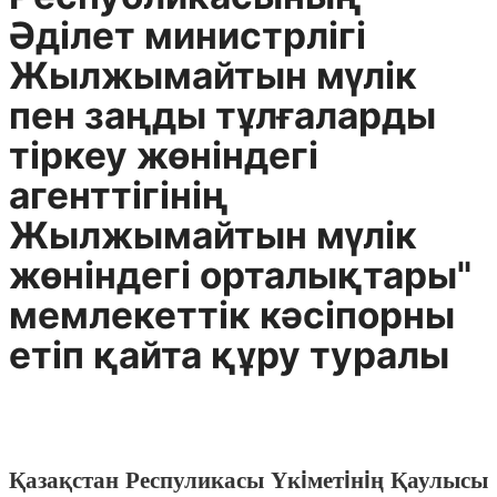
Әдiлет министрлiгi
Жылжымайтын мүлiк
пен заңды тұлғаларды
тiркеу жөнiндегi
агенттiгiнiң
Жылжымайтын мүлiк
жөнiндегi орталықтары"
мемлекеттiк кәсiпорны
етiп қайта құру туралы
Қазақстан Респуликасы Үкiметiнiң Қаулысы