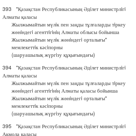
393 "Қазақстан Республикасының Әдiлет министрлiгi
Алматы қаласы
Жылжымайтын мүлiк пен заңды тұлғаларды тiркеу
жөнiндегi агенттiгiнiң Алматы облысы бойынша
Жылжымайтын мүлiк жөнiндегi орталығы"
мемлекеттiк кәсiпорны
(шаруашылық жүргiзу құқығындағы)
394 "Қазақстан Республикасының Әдiлет министрлiгi
Алматы қаласы
Жылжымайтын мүлiк пен заңды тұлғаларды тiркеу
жөнiндегi агенттiгiнiң Алматы қаласы бойынша
Жылжымайтын мүлiк жөнiндегi орталығы"
мемлекеттiк кәсiпорны
(шаруашылық жүргiзу құқығындағы)
395 "Қазақстан Республикасының Әдiлет министрлiгi
Ақмола қаласы