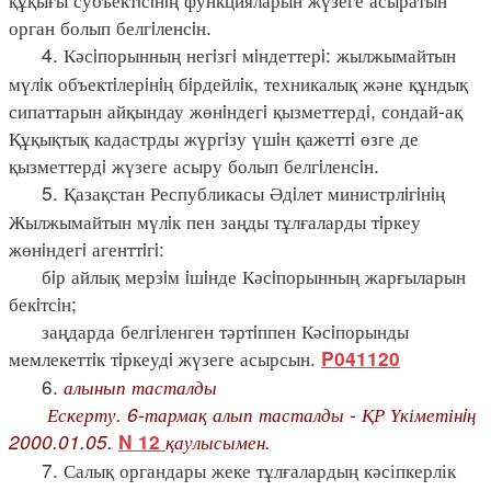
орган болып белгiленсiн.
4. Кәсiпорынның негiзгi мiндеттерi: жылжымайтын
мүлiк объектiлерiнiң бiрдейлiк, техникалық және құндық
сипаттарын айқындау жөнiндегi қызметтердi, сондай-ақ
Құқықтық кадастрды жүргiзу үшiн қажеттi өзге де
қызметтердi жүзеге асыру болып белгiленсiн.
5. Қазақстан Республикасы Әдiлет министрлiгiнiң
Жылжымайтын мүлiк пен заңды тұлғаларды тiркеу
жөнiндегi агенттiгi:
бiр айлық мерзiм iшiнде Кәсiпорынның жарғыларын
бекiтсiн;
заңдарда белгiленген тәртiппен Кәсiпорынды
мемлекеттiк тiркеудi жүзеге асырсын.
P041120
6.
алынып тасталды
Ескерту. 6-тармақ алып тасталды - ҚР Үкіметінiң
2000.01.05.
қаулысымен.
N 12
7. Салық органдары жеке тұлғалардың кәсіпкерлік