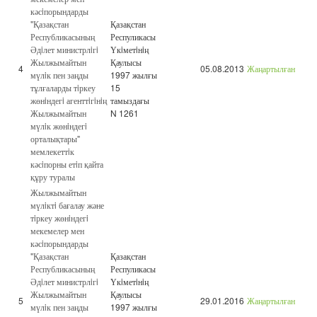
кәсiпорындарды
"Қазақстан
Қазақстан
Республикасының
Респуликасы
Әдiлет министрлiгi
Үкiметiнiң
Жылжымайтын
Қаулысы
4
05.08.2013
Жаңартылған
мүлiк пен заңды
1997 жылғы
тұлғаларды тiркеу
15
жөнiндегi агенттiгiнiң
тамыздағы
Жылжымайтын
N 1261
мүлiк жөнiндегi
орталықтары"
мемлекеттiк
кәсiпорны етiп қайта
құру туралы
Жылжымайтын
мүлiктi бағалау және
тiркеу жөнiндегi
мекемелер мен
кәсiпорындарды
"Қазақстан
Қазақстан
Республикасының
Респуликасы
Әдiлет министрлiгi
Үкiметiнiң
Жылжымайтын
Қаулысы
5
29.01.2016
Жаңартылған
мүлiк пен заңды
1997 жылғы