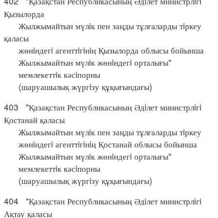
402 "Қазақстан Республикасының Әдiлет министрлiгi
Қызылорда
Жылжымайтын мүлiк пен заңды тұлғаларды тiркеу
қаласы
жөнiндегi агенттiгiнiң Қызылорда облысы бойынша
Жылжымайтын мүлiк жөнiндегi орталығы"
мемлекеттiк кәсiпорны
(шаруашылық жүргiзу құқығындағы)
403 "Қазақстан Республикасының Әдiлет министрлiгi
Қостанай қаласы
Жылжымайтын мүлiк пен заңды тұлғаларды тiркеу
жөнiндегi агенттiгiнiң Қостанай облысы бойынша
Жылжымайтын мүлiк жөнiндегi орталығы"
мемлекеттiк кәсiпорны
(шаруашылық жүргiзу құқығындағы)
404 "Қазақстан Республикасының Әдiлет министрлiгi
Ақтау қаласы