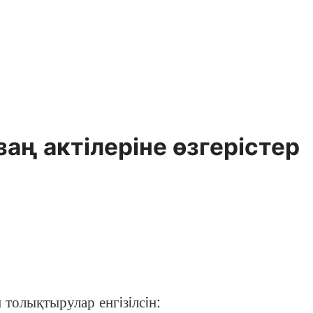
аң актiлерiне өзгерiстер
толықтырулар енгiзiлсiн: