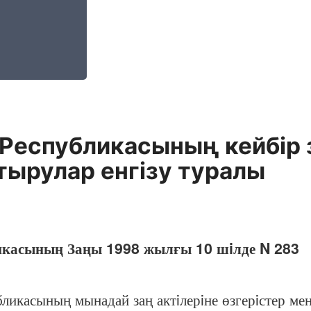
Республикасының кейбiр з
тырулар енгiзу туралы
икасының Заңы 1998 жылғы 10 шiлде N 283
асының мынадай заң актiлерiне өзгерiстер мен 