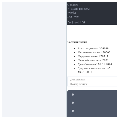
О проекте
Наши проекты:
Учёт.kz
ПОБ.Учёт
Рус
|
Қаз
|
Eng
Состояние базы:
Всего документов:
355649
На казахском языке:
176600
На русском языке:
176917
На английском языке:
2131
Дата обновления:
16.01.2024
Документы по состоянию на:
16.01.2024
Документы
Қазақ тілінде