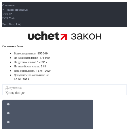
О проекте
Наши проекты:
Учёт.kz
ПОБ.Учёт
Рус
|
Қаз
|
Eng
Состояние базы:
Всего документов:
355649
На казахском языке:
176600
На русском языке:
176917
На английском языке:
2131
Дата обновления:
16.01.2024
Документы по состоянию на:
16.01.2024
Документы
Қазақ тілінде