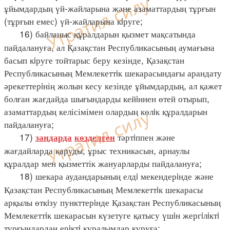
ұйымдардың үй-жайларына және азаматтардың тұрғын
(тұрғын емес) үй-жайларына кiруге;
16) байланыс құралдарын қызмет мақсатында
пайдалануға, ал Қазақстан Республикасының аумағына
басып кiруге тойтарыс беру кезінде, Қазақстан
Республикасының Мемлекеттiк шекарасындағы арандату
әрекеттерiнің жолын кесу кезінде ұйымдардың, ал қажет
болған жағдайда шығындарды кейiннен өтей отырып,
азаматтардың келісімімен олардың көлiк құралдарын
пайдалануға;
17)
тәртiппен және
заңдарда
көзделген
жағдайларда қаруды, ұрыс техникасын, арнаулы
құралдар мен қызметтік жануарларды пайдалануға;
18) шекара аудандарының елдi мекендерiнде және
Қазақстан Республикасының Мемлекеттiк шекарасы
арқылы өткiзу пункттерiнде Қазақстан Республикасының
Мемлекеттiк шекарасын күзетуге қатысу үшiн жергiлiктi
тұрғындардан ерiктi құралымдар құруға;