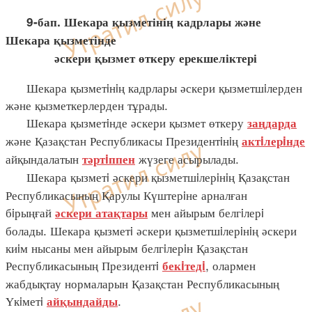
9-бап. Шекара қызметінің кадрлары және
Шекара қызметінде
әскери қызмет өткеру ерекшеліктері
Шекара қызметiнiң кадрлары әскери қызметшiлерден
және қызметкерлерден тұрады.
Шекара қызметiнде әскери қызмет өткеру
заңдарда
және Қазақстан Республикасы Президентiнiң
актiлерiнде
айқындалатын
жүзеге асырылады.
тәртiппен
Шекара қызметi әскери қызметшiлерiнiң Қазақстан
Республикасының Қарулы Күштерiне арналған
бiрыңғай
мен айырым белгiлерi
әскери атақтары
болады. Шекара қызметi әскери қызметшiлерiнiң әскери
киiм нысаны мен айырым белгiлерiн Қазақстан
Республикасының Президентi
, олармен
бекiтедi
жабдықтау нормаларын Қазақстан Республикасының
Үкiметi
.
айқындайды