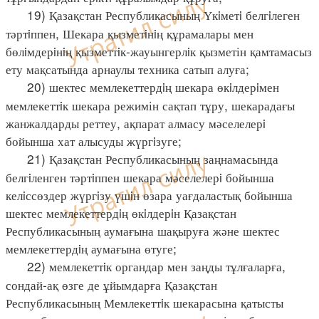
19) Қазақстан Республикасының Үкiметi белгiлеген
тәртiппен, Шекара қызметiнiң құрамалары мен
бөлiмдерiнiң қызметтiк-жауынгерлiк қызметін қамтамасыз
ету мақсатында арнаулы техника сатып алуға;
20) шектес мемлекеттердiң шекара өкiлдерiмен
мемлекеттiк шекара режимін сақтап тұру, шекарадағы
жанжалдарды реттеу, ақпарат алмасу мәселелерi
бойынша хат алысуды жүргiзуге;
21) Қазақстан Республикасының заңнамасында
белгiленген тәртiппен шекара мәселелерi бойынша
келiссөздер жүргiзу үшiн өзара уағдаластық бойынша
шектес мемлекеттердiң өкiлдерiн Қазақстан
Республикасының аумағына шақыруға және шектес
мемлекеттердiң аумағына өтуге;
22) мемлекеттiк органдар мен заңды тұлғаларға,
сондай-ақ өзге де ұйымдарға Қазақстан
Республикасының Мемлекеттiк шекарасына қатысты