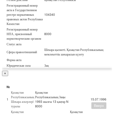
Регистрационный номер
акта в Государственном
реестре нормативных
104340
правовых актов Республики
Казахстан
Регистрационный номер
НПА, присвоенный
8000
нормотворческим органом
Статус акта
Шекара қызметі. Қазақстан Республикасының
Сфера правоотношений
мемлекеттік шекарасын күзету
Форма акта
Юридическая сила
Заң
×
№
Қазақстан
Қазақстан
Республикасының
Республикасының Заңы
1
15.07.1996
Шекара әскерлерi
1993 жылғы 13 қаңтар N
Вверх
туралы
8000
Қазақстан
Қазақстан