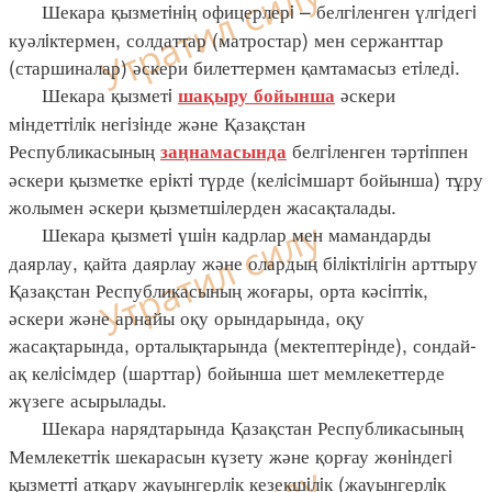
Шекара қызметiнiң офицерлерi – белгiленген үлгiдегi
куәлiктермен, солдаттар (матростар) мен сержанттар
(старшиналар) әскери билеттермен қамтамасыз етiледi.
Шекара қызметi
әскери
шақыру бойынша
мiндеттiлiк негiзiнде және Қазақстан
Республикасының
белгiленген тәртiппен
заңнамасында
әскери қызметке ерiктi түрде (келiсiмшарт бойынша) тұру
жолымен әскери қызметшiлерден жасақталады.
Шекара қызметi үшiн кадрлар мен мамандарды
даярлау, қайта даярлау және олардың бiлiктiлiгiн арттыру
Қазақстан Республикасының жоғары, орта кәсiптiк,
әскери және арнайы оқу орындарында, оқу
жасақтарында, орталықтарында (мектептерiнде), сондай-
ақ келiсiмдер (шарттар) бойынша шет мемлекеттерде
жүзеге асырылады.
Шекара нарядтарында Қазақстан Республикасының
Мемлекеттiк шекарасын күзету және қорғау жөнiндегi
қызметтi атқару жауынгерлiк кезекшiлiк (жауынгерлiк