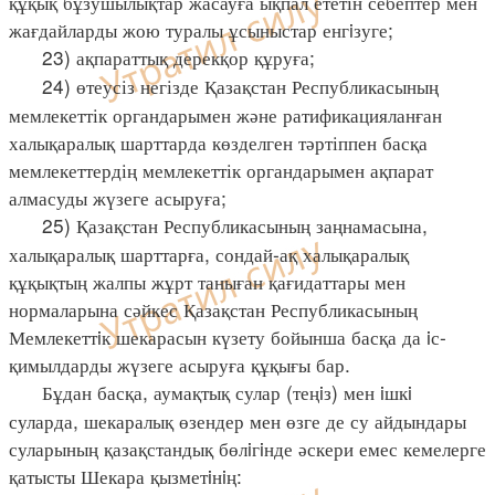
құқық бұзушылықтар жасауға ықпал ететін себептер мен
жағдайларды жою туралы ұсыныстар енгiзуге;
23) ақпараттық дерекқор құруға;
24) өтеусіз негізде Қазақстан Республикасының
мемлекеттік органдарымен және ратификацияланған
халықаралық шарттарда көзделген тәртіппен басқа
мемлекеттердің мемлекеттік органдарымен ақпарат
алмасуды жүзеге асыруға;
25) Қазақстан Республикасының заңнамасына,
халықаралық шарттарға, сондай-ақ халықаралық
құқықтың жалпы жұрт таныған қағидаттары мен
нормаларына сәйкес Қазақстан Республикасының
Мемлекеттiк шекарасын күзету бойынша басқа да iс-
қимылдарды жүзеге асыруға құқығы бар.
Бұдан басқа, аумақтық сулар (теңiз) мен iшкi
суларда, шекаралық өзендер мен өзге де су айдындары
суларының қазақстандық бөлiгiнде әскери емес кемелерге
қатысты Шекара қызметiнiң: