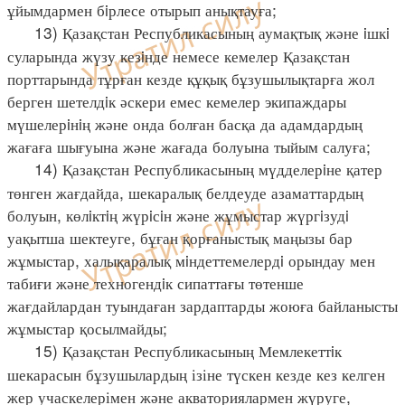
ұйымдармен бiрлесе отырып анықтауға;
13) Қазақстан Республикасының аумақтық және iшкi
суларында жүзу кезiнде немесе кемелер Қазақстан
порттарында тұрған кезде құқық бұзушылықтарға жол
берген шетелдiк әскери емес кемелер экипаждары
мүшелерiнiң және онда болған басқа да адамдардың
жағаға шығуына және жағада болуына тыйым салуға;
14) Қазақстан Республикасының мүдделерiне қатер
төнген жағдайда, шекаралық белдеуде азаматтардың
болуын, көлiктiң жүрiсiн және жұмыстар жүргiзудi
уақытша шектеуге, бұған қорғаныстық маңызы бар
жұмыстар, халықаралық мiндеттемелердi орындау мен
табиғи және техногендiк сипаттағы төтенше
жағдайлардан туындаған зардаптарды жоюға байланысты
жұмыстар қосылмайды;
15) Қазақстан Республикасының Мемлекеттiк
шекарасын бұзушылардың ізіне түскен кезде кез келген
жер учаскелерімен және акваториялармен жүруге,