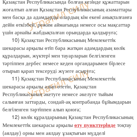
Қазақстан Республикасында болған кезiнде құжаттарын
жоғалтып алған Қазақстан Республикасының азаматтары
мен басқа да адамдарды олардың кiм екенi анықталғанға
дейiн өткiзбей, режим аймағында немесе осы мақсаттар
үшiн арнайы жабдықталған орындарда қалдыруға;
10) Қазақстан Республикасының Мемлекеттiк
шекарасы арқылы өтiп бара жатқан адамдардың көлiк
құралдарын, жүктерi мен тауарларын белгіленген
тәртіппен дербес немесе кеден органдарымен бiрлесе
отырып қарап тексеруді жүзеге асыруға;
11) Қазақстан Республикасының Мемлекеттiк
шекарасы арқылы алып өтетiн, Қазақстан
Республикасынан әкетуге немесе әкелуге тыйым
салынған заттарды, сондай-ақ контрабанда бұйымдарын
белгiленген тәртiппен алып қоюға;
12) көлiк құралдарының Қазақстан Республикасының
Мемлекеттiк шекарасы арқылы
тоқтау
өту пункттерiнде
(аялдау) орны мен аялдау ұзақтығын мүдделi