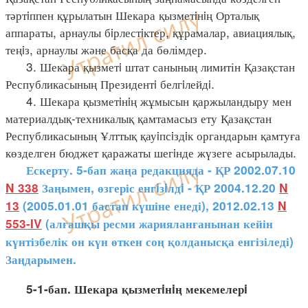
тәртiппен құрылатын Шекара қызметiнiң Орталық
аппараты, арнаулы бiрлестiктер, құрамалар, авиациялық,
теңiз, арнаулы және басқа да бөлімдер.
3. Шекара қызметi штат санының лимитін Қазақстан
Республикасының Президентi белгiлейдi.
4. Шекара қызметiнiң жұмысын қаржыландыру мен
материалдық-техникалық қамтамасыз ету Қазақстан
Республикасының Ұлттық қауiпсiздiк органдарын қамтуға
көзделген бюджет қаражаты шегiнде жүзеге асырылады.
Ескерту. 5-бап жаңа редакцияда - ҚР 2002.07.10
N 338
Заңымен
, өзгеріс енгiзiлдi - ҚР 2004.12.20
N
13
(2005.01.01 бастап күшіне енеді), 2012.02.13
N
553-IV
(алғашқы ресми жарияланғанынан кейін
күнтізбелік он күн өткен соң қолданысқа енгізіледі)
Заңдарымен.
5-1-бап. Шекара қызметiнiң мекемелерi