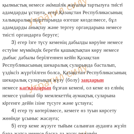
қылмыстық немесе әкiмшiлiк жауапқа тартылуға тиiстi
адамдарды ұстауға, егер Қазақстан Республикасының
халықаралық шарттарында өзгеше көзделмесе, бұл
адамдарды анықтау және тергеу органдарына немесе
тиісті органдарға беруге;
3) егер iзге түсу кеменің дабылды көруiне немесе
естуiне мүмкiндiк беретiн қашықтықтан көру немесе
дыбыс дабылы берiлгеннен кейiн Қазақстан
Республикасының шекаралық суларында басталып,
үздiксiз жүргiзiлген болса, Қазақстан Республикасының
шекаралық суларында жүзу (болу)
заңдарын
немесе
бұзған кеменi, ол кеме өз елiнiң
қағидаларын
немесе үшiншi бiр мемлекеттiң аумақтық суларына
кiргенге дейiн ізіне түсуге және ұстауға;
4) егер ту көтерiлмесе, кемеге өз туын көрсету
жөнiнде ұсыныс жасауға;
5) егер кеме жүзуге тыйым салынған ауданға жүзiп
бара жатса немесе басқа да жүзу режимiн