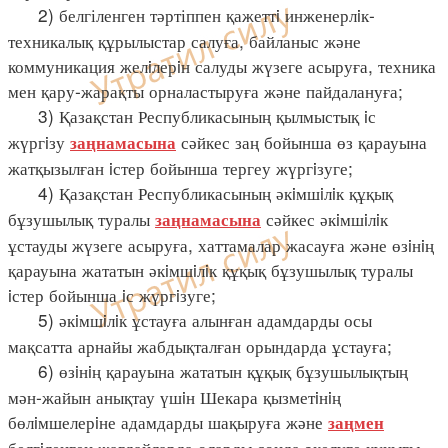
2) белгіленген тәртіппен қажеттi инженерлiк-
техникалық құрылыстар салуға, байланыс және
коммуникация желiлерiн салуды жүзеге асыруға, техника
мен қару-жарақты орналастыруға және пайдалануға;
3) Қазақстан Республикасының қылмыстық iс
жүргiзу
сәйкес заң бойынша өз қарауына
заңнамасына
жатқызылған iстер бойынша тергеу жүргiзуге;
4) Қазақстан Республикасының әкiмшiлiк құқық
бұзушылық туралы
сәйкес әкiмшiлiк
заңнамасына
ұстауды жүзеге асыруға, хаттамалар жасауға және өзiнiң
қарауына жататын әкiмшiлiк құқық бұзушылық туралы
iстер бойынша iс жүргiзуге;
5) әкiмшiлiк ұстауға алынған адамдарды осы
мақсатта арнайы жабдықталған орындарда ұстауға;
6) өзiнiң қарауына жататын құқық бұзушылықтың
мән-жайын анықтау үшiн Шекара қызметiнiң
бөлiмшелерiне адамдарды шақыруға және
заңмен
белгiленген жағдайларда оларды сонда әкелуге құқығы