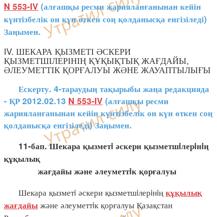
N 553-IV
(алғашқы ресми жарияланғанынан кейін
күнтізбелік он күн өткен соң қолданысқа енгізіледі)
Заңымен.
IV. ШЕКАРА ҚЫЗМЕТІ ӘСКЕРИ
ҚЫЗМЕТШІЛЕРІНІҢ ҚҰҚЫҚТЫҚ ЖАҒДАЙЫ,
ӘЛЕУМЕТТІК ҚОРҒАЛУЫ ЖӘНЕ ЖАУАПТЫЛЫҒЫ
Ескерту. 4-тараудың тақырыбы жаңа редакцияда
- ҚР 2012.02.13
N 553-IV
(алғашқы ресми
жарияланғанынан кейін күнтізбелік он күн өткен соң
қолданысқа енгізіледі) Заңымен.
11-бап. Шекара қызметi әскери қызметшiлерiнiң
құқылық
жағдайы және әлеуметтiк қорғалуы
Шекара қызметi әскери қызметшiлерiнiң
құқылық
және әлеуметтiк қорғалуы Қазақстан
жағдайы