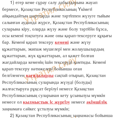
1) егер кеме сұрау салу дабылдарына жауап
бермесе, Қазақстан Республикасының Yкiметi
айқындайтын шарттарда және тәртiппен жүзуге тыйым
салынған ауданда жүрсе, Қазақстан Республикасының
суларына кiру, оларда жүзу және болу тәртiбiн бұзса,
осы кеменi тоқтатуға және оны қарап-тексеруге құқығы
бар. Кеменi қарап тексеру
және жүзу
кемені
құжаттарын, экипаж мүшелерi мен жолаушылардың
құжаттарын, жүк құжаттарын, ал қажет болған
жағдайларда кеменiң iшiн тексерудi қамтиды. Кеменi
қарап-тексеру нәтижелерi бойынша оған
белгiленген
сақтай отырып, Қазақстан
қағидаларды
Республикасының суларында жүзудi (болуды)
жалғастыруға рұқсат берiлуi немесе Қазақстан
Республикасының суларынан кету ұсынылуы мүмкiн
немесе ол
немесе
қылмыстық iс жүргiзу
әкiмшiлiк
заңнамаға сәйкес ұсталуы мүмкiн;
2) Қазақстан Республикасының заңнамасы бойынша