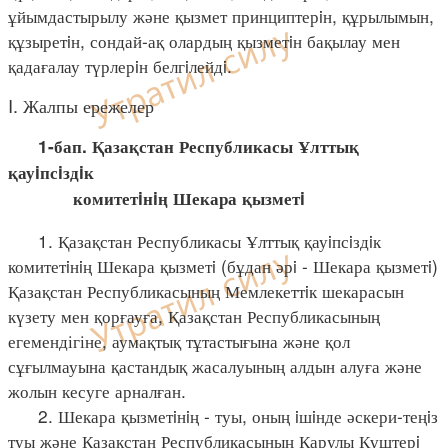
ұйымдастырылу және қызмет принциптерiн, құрылымын,
құзыретiн, сондай-ақ олардың қызметiн бақылау мен
қадағалау түрлерiн белгiлейдi.
I. Жалпы ережелер
1-бап. Қазақстан Республикасы Ұлттық
қауiпсiздiк
комитетiнiң Шекара қызметi
1. Қазақстан Республикасы Ұлттық қауiпсiздiк
комитетiнiң Шекара қызметi (бұдан әрi - Шекара қызметi)
Қазақстан Республикасының Мемлекеттiк шекарасын
күзету мен қорғауға, Қазақстан Республикасының
егемендігіне, аумақтық тұтастығына және қол
сұғылмауына қастандық жасалуының алдын алуға және
жолын кесуге арналған.
2. Шекара қызметiнiң - туы, оның iшiнде әскери-теңiз
туы және Қазақстан Республикасының Қарулы Күштерi