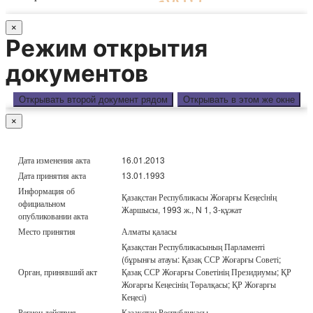
×
Режим открытия
документов
Открывать второй документ рядом
Открывать в этом же окне
×
Дата изменения акта
16.01.2013
Дата принятия акта
13.01.1993
Информация об
Қазақстан Республикасы Жоғарғы Кеңесiнiң
официальном
Жаршысы, 1993 ж., N 1, 3-құжат
опубликовании акта
Место принятия
Алматы қаласы
Қазақстан Республикасының Парламенті
(бұрынғы атауы: Қазақ ССР Жоғарғы Советі;
Орган, принявший акт
Қазақ ССР Жоғарғы Советінің Президиумы; ҚР
Жоғарғы Кеңесінің Төралқасы; ҚР Жоғарғы
Кеңесі)
Регион действия
Қазақстан Республикасы