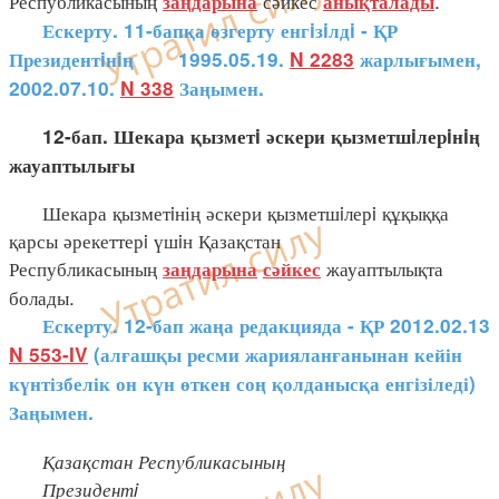
Республикасының
сәйкес
.
заңдарына
анықталады
Ескерту. 11-бапқа өзгерту енгiзiлдi - ҚР
Президентiнiң 1995.05.19.
N 2283
жарлығымен
,
2002.07.10.
N 338
Заңымен
.
12-бап. Шекара қызметi әскери қызметшiлерiнiң
жауаптылығы
Шекара қызметiнің әскери қызметшiлерi құқыққа
қарсы әрекеттерi үшiн Қазақстан
Республикасының
жауаптылықта
заңдарына
сәйкес
болады.
Ескерту. 12-бап жаңа редакцияда - ҚР 2012.02.13
N 553-IV
(алғашқы ресми жарияланғанынан кейін
күнтізбелік он күн өткен соң қолданысқа енгізіледі)
Заңымен.
Қазақстан Республикасының
Президентi