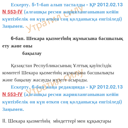
Ескерту. 5-1-бап алып тасталды - ҚР 2012.02.13
N 553-IV
(алғашқы ресми жарияланғанынан кейін
күнтізбелік он күн өткен соң қолданысқа енгізіледі)
Заңымен.
6-бап. Шекара қызметiнiң жұмысына басшылық
ету және оны
бақылау
Қазақстан Республикасының Ұлттық қауiпсiздiк
комитетi Шекара қызметiнiң жұмысына басшылықты
және бақылау жасауды жүзеге асырады.
Ескерту. 6-бап жаңа редакцияда - ҚР 2012.02.13
N 553-IV
(алғашқы ресми жарияланғанынан кейін
күнтізбелік он күн өткен соң қолданысқа енгізіледі)
Заңымен.
II. Шекара қызметiнiң мiндеттерi мен құқықтары