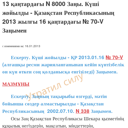
13 қаңтардағы N 8000 Заңы. Күші
жойылды - Қазақстан Республикасының
2013 жылғы 16 қаңтардағы № 70-V
Заңымен
с изменениями на: 16.01.2013
Ескерту. Күші жойылды - ҚР 2013.01.16
№ 70-V
(алғашқы ресми жарияланғанынан кейін күнтізбелік
он күн өткен соң қолданысқа енгізіледі) Заңымен.
МАЗМҰНЫ
Ескерту. Заңның тақырыбы өзгерді, мәтін
бойынша сөздер алмастырылды - Қазақстан
Республикасының 2002.07.10.
N 338
Заңымен.
Осы Заң Қазақстан Республикасы Шекара қызметiнiң
құқылық негiздерiн, мақсатын, мiндеттерiн,