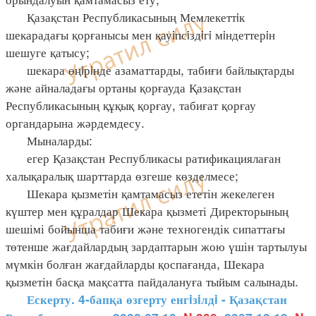
Қазақстан Республикасының Мемлекеттiк
шекарадағы қорғанысы мен қауiпсiздiгi мiндеттерiн
шешуге қатысу;
шекара өңiрiнде азаматтарды, табиғи байлықтарды
және айналадағы ортаны қорғауда Қазақстан
Республикасының құқық қорғау, табиғат қорғау
органдарына жәрдемдесу.
Мыналарды:
егер Қазақстан Республикасы ратификациялаған
халықаралық шарттарда өзгеше көзделмесе;
Шекара қызметін қамтамасыз ететін жекелеген
күштер мен құралдар Шекара қызметі Директорының
шешімі бойынша табиғи және техногендік сипаттағы
төтенше жағдайлардың зардаптарын жою үшін тартылуы
мүмкін болған жағдайларды қоспағанда, Шекара
қызметін басқа мақсатта пайдалануға тыйым салынады.
Ескерту. 4-бапқа өзгерту енгiзiлдi - Қазақстан