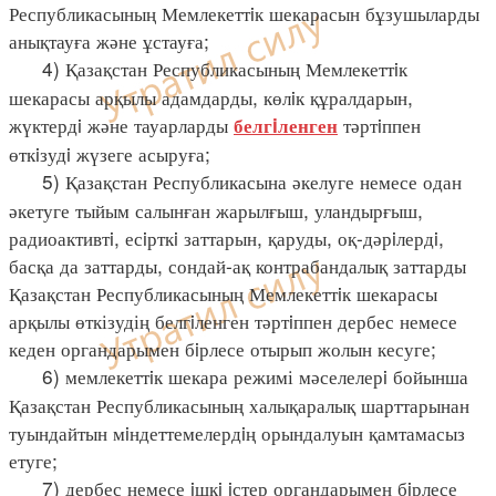
Республикасының Мемлекеттiк шекарасын бұзушыларды
анықтауға және ұстауға;
4) Қазақстан Республикасының Мемлекеттiк
шекарасы арқылы адамдарды, көлiк құралдарын,
жүктердi және тауарларды
тәртiппен
белгiленген
өткiзудi жүзеге асыруға;
5) Қазақстан Республикасына әкелуге немесе одан
әкетуге тыйым салынған жарылғыш, уландырғыш,
радиоактивтi, есiрткi заттарын, қаруды, оқ-дәрiлердi,
басқа да заттарды, сондай-ақ контрабандалық заттарды
Қазақстан Республикасының Мемлекеттiк шекарасы
арқылы өткізудің белгiленген тәртiппен дербес немесе
кеден органдарымен бiрлесе отырып жолын кесуге;
6) мемлекеттiк шекара режимі мәселелерi бойынша
Қазақстан Республикасының халықаралық шарттарынан
туындайтын мiндеттемелердiң орындалуын қамтамасыз
етуге;
7) дербес немесе iшкi iстер органдарымен бiрлесе