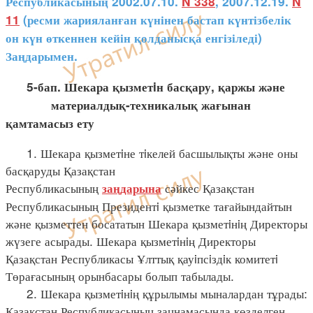
Республикасының 2002.07.10.
N 338
, 2007.12.19.
N
11
(ресми жарияланған күнінен бастап күнтізбелік
он күн өткеннен кейін қолданысқа енгізіледі)
Заңдарымен.
5-бап. Шекара қызметiн басқару, қаржы және
материалдық-техникалық жағынан
қамтамасыз ету
1. Шекара қызметiне тiкелей басшылықты және оны
басқаруды Қазақстан
Республикасының
сәйкес Қазақстан
заңдарына
Республикасының Президентi қызметке тағайындайтын
және қызметтен босататын Шекара қызметiнiң Директоры
жүзеге асырады. Шекара қызметiнiң Директоры
Қазақстан Республикасы Ұлттық қауiпсiздiк комитетi
Төрағасының орынбасары болып табылады.
2. Шекара қызметiнiң құрылымы мыналардан тұрады:
Қазақстан Республикасының заңнамасында көзделген