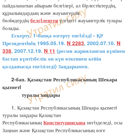
пайдаланатын айырым белгiлерi, ал бiрлестiктердiң,
құрылымдардың және жауынгерлiк
бөлiмдердiң
үлгiдегi жауынгерлiк тулары
белгiленген
болады.
Ескерту. 1-бапқа өзгерту енгiзiлдi - ҚР
Президентiнiң 1995.05.19.
N 2283
, 2002.07.10.
N
338
, 2007.12.19.
N 11
(ресми жарияланған күнінен
бастап күнтізбелік он күн өткеннен кейін
қолданысқа енгізіледі) Заңдарымен.
2-бап. Қазақстан Республикасының Шекара
қызметi
туралы заңдары
1. Қазақстан Республикасының Шекара қызметi
туралы заңдары Қазақстан
Республикасының
негiзделедi, осы
Конституциясына
Заңнан және Қазақстан Республикасының өзге