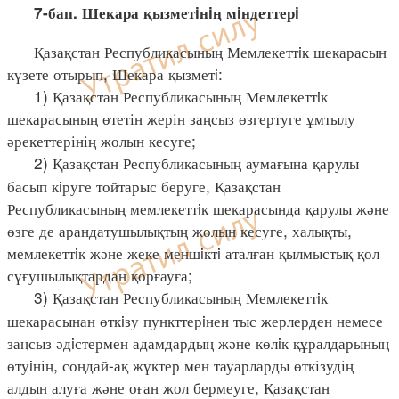
7-бап. Шекара қызметiнiң мiндеттерi
Қазақстан Республикасының Мемлекеттiк шекарасын
күзете отырып, Шекара қызметi:
1) Қазақстан Республикасының Мемлекеттiк
шекарасының өтетін жерін заңсыз өзгертуге ұмтылу
әрекеттерінің жолын кесуге;
2) Қазақстан Республикасының аумағына қарулы
басып кiруге тойтарыс беруге, Қазақстан
Республикасының мемлекеттiк шекарасында қарулы және
өзге де арандатушылықтың жолын кесуге, халықты,
мемлекеттiк және жеке меншiктi аталған қылмыстық қол
сұғушылықтардан қорғауға;
3) Қазақстан Республикасының Мемлекеттiк
шекарасынан өткiзу пункттерiнен тыс жерлерден немесе
заңсыз әдiстермен адамдардың және көлiк құралдарының
өтуiнің, сондай-ақ жүктер мен тауарларды өткізудің
алдын алуға және оған жол бермеуге, Қазақстан