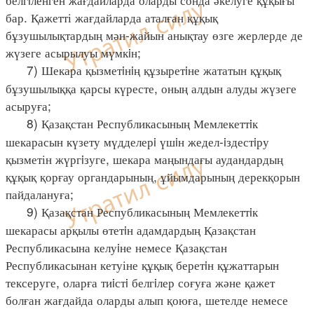
бар. Қажетті жағдайларда аталған құқық
бұзушылықтардың мән-жайын анықтау өзге жерлерде де
жүзеге асырылуы мүмкiн;
7) Шекара қызметiнiң құзыретiне жататын құқық
бұзушылыққа қарсы күресте, оның алдын алуды жүзеге
асыруға;
8) Қазақстан Республикасының Мемлекеттiк
шекарасын күзету мүдделерi үшiн жедел-iздестiру
қызметін жүргiзуге, шекара маңындағы аудандардың
құқық қорғау органдарының, ұйымдарының дерекқорын
пайдалануға;
9) Қазақстан Республикасының Мемлекеттiк
шекарасы арқылы өтетiн адамдардың Қазақстан
Республикасына келуiне немесе Қазақстан
Республикасынан кетуіне құқық беретiн құжаттарын
тексеруге, оларға тиiстi белгiлер соғуға және қажет
болған жағдайда оларды алып қоюға, шетелде немесе