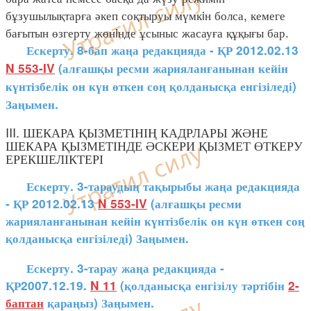
бұзушылықтарға әкеп соқтыруы мүмкiн болса, кемеге
бағытын өзгерту жөнiнде ұсыныс жасауға құқығы бар.
Ескерту. 8-бап жаңа редакцияда - ҚР 2012.02.13
N 553-IV
(алғашқы ресми жарияланғанынан кейін
күнтізбелік он күн өткен соң қолданысқа енгізіледі)
Заңымен.
III. ШЕКАРА ҚЫЗМЕТІНІҢ КАДРЛАРЫ ЖӘНЕ
ШЕКАРА ҚЫЗМЕТІНДЕ ӘСКЕРИ ҚЫЗМЕТ ӨТКЕРУ
ЕРЕКШЕЛІКТЕРІ
Ескерту. 3-тараудың тақырыбы жаңа редакцияда
- ҚР 2012.02.13
N 553-IV
(алғашқы ресми
жарияланғанынан кейін күнтізбелік он күн өткен соң
қолданысқа енгізіледі) Заңымен.
Ескерту. 3-тарау жаңа редакцияда -
ҚР2007.12.19.
N 11
(қолданысқа енгізілу тәртібін
2-
баптан
қараңыз) Заңымен.