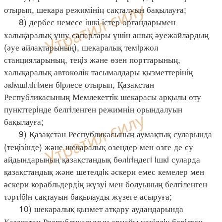
отырып, шекара режимінің сақталуын бақылауға;
8) дербес немесе iшкi iстер органдарымен
халықаралық ұшу сапарлары үшiн ашық әуежайлардың
(әуе айлақтарының), шекаралық темiржол
станцияларының, теңiз және өзен порттарының,
халықаралық автокөлік тасымалдары қызметтерiнiң
әкiмшiлiгiмен бiрлесе отырып, Қазақстан
Республикасының Мемлекеттiк шекарасы арқылы өту
пункттерiнде белгiленген режимнің орындалуын
бақылауға;
9) Қазақстан Республикасының аумақтық суларында
(теңiзiнде) және шекаралық өзендер мен өзге де су
айдындарының қазақстандық бөлiгiндегi iшкi суларда
қазақстандық және шетелдiк әскери емес кемелер мен
әскери корабльдердiң жүзуi мен болуының белгiленген
тәртiбiн сақтауын бақылауды жүзеге асыруға;
10) шекаралық қызмет атқару аудандарында
Қазақстан Республикасының арнайы уәкiлдiк берiлген