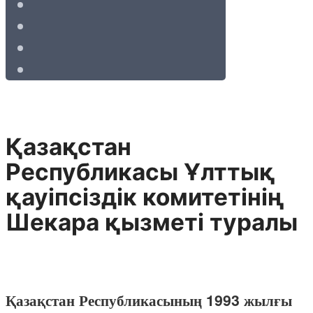
Қазақстан
Республикасы Ұлттық
қауiпсiздiк комитетiнiң
Шекара қызметi туралы
Қазақстан Республикасының 1993 жылғы