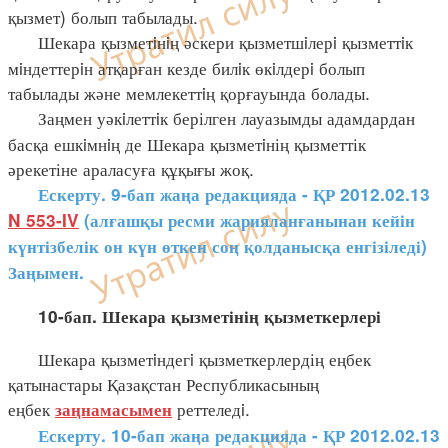
қызмет) болып табылады.
Шекара қызметiнiң әскери қызметшiлерi қызметтiк
мiндеттерiн атқарған кезде билiк өкiлдерi болып
табылады және мемлекеттiң қорғауында болады.
Заңмен уәкiлеттiк берілген лауазымды адамдардан
басқа ешкiмнiң де Шекара қызметiнің қызметтік
әрекетіне араласуға құқығы жоқ.
Ескерту. 9-бап жаңа редакцияда - ҚР 2012.02.13
N 553-IV
(алғашқы ресми жарияланғанынан кейін
күнтізбелік он күн өткен соң қолданысқа енгізіледі)
Заңымен.
10-бап. Шекара қызметінің қызметкерлері
Шекара қызметiндегi қызметкерлердің еңбек
қатынастары Қазақстан Республикасының
еңбек
реттеледi.
заңнамасымен
Ескерту. 10-бап жаңа редакцияда - ҚР 2012.02.13