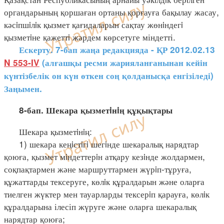
органдарының қоршаған ортаны қорғауға бақылау жасау,
кәсiпшiлiк қызмет қағидаларын сақтау жөнiндегi
қызметiне қажеттi жәрдем көрсетуге міндетті.
Ескерту. 7-бап жаңа редакцияда - ҚР 2012.02.13
N 553-IV
(алғашқы ресми жарияланғанынан кейін
күнтізбелік он күн өткен соң қолданысқа енгізіледі)
Заңымен.
8-бап. Шекара қызметiнiң құқықтары
Шекара қызметiнiң:
1) шекара кеңiстiгi шегiнде шекаралық нарядтар
қоюға, қызмет мiндеттерiн атқару кезiнде жолдармен,
соқпақтармен және маршруттармен жүрiп-тұруға,
құжаттарды тексеруге, көлiк құралдарын және оларға
тиелген жүктер мен тауарларды тексерiп қарауға, көлiк
құралдарына ілесіп жүруге және оларға шекаралық
нарядтар қоюға;