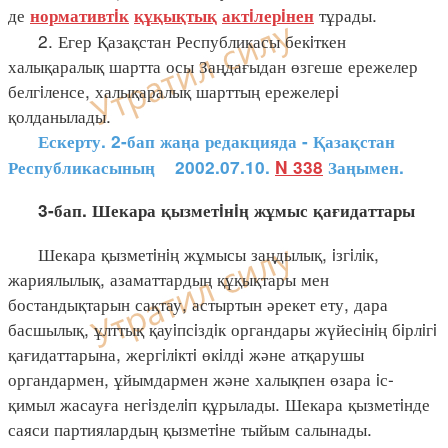
де
тұрады.
нормативтiк
құқықтық
актiлерiнен
2. Егер Қазақстан Республикасы бекiткен
халықаралық шартта осы Заңдағыдан өзгеше ережелер
белгiленсе, халықаралық шарттың ережелерi
қолданылады.
Ескерту. 2-бап жаңа редакцияда - Қазақстан
Республикасының 2002.07.10.
N 338
Заңымен
.
3-бап. Шекара қызметiнiң жұмыс қағидаттары
Шекара қызметiнiң жұмысы заңдылық, iзгiлiк,
жариялылық, азаматтардың құқықтары мен
бостандықтарын сақтау, астыртын әрекет ету, дара
басшылық, ұлттық қауiпсiздiк органдары жүйесiнiң бiрлiгi
қағидаттарына, жергiлiктi өкiлдi және атқарушы
органдармен, ұйымдармен және халықпен өзара iс-
қимыл жасауға негiзделiп құрылады. Шекара қызметiнде
саяси партиялардың қызметiне тыйым салынады.