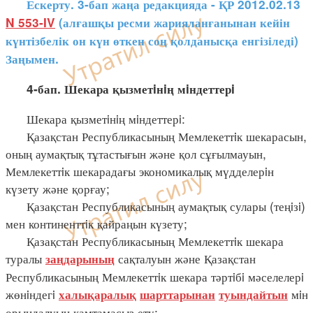
Ескерту. 3-бап жаңа редакцияда - ҚР 2012.02.13
N 553-IV
(алғашқы ресми жарияланғанынан кейін
күнтізбелік он күн өткен соң қолданысқа енгізіледі)
Заңымен.
4-бап. Шекара қызметiнiң мiндеттерi
Шекара қызметiнiң мiндеттерi:
Қазақстан Республикасының Мемлекеттiк шекарасын,
оның аумақтық тұтастығын және қол сұғылмауын,
Мемлекеттiк шекарадағы экономикалық мүдделерiн
күзету және қорғау;
Қазақстан Республикасының аумақтық сулары (теңiзi)
мен континенттiк қайраңын күзету;
Қазақстан Республикасының Мемлекеттiк шекара
туралы
сақталуын және Қазақстан
заңдарының
Республикасының Мемлекеттiк шекара тәртiбi мәселелерi
жөнiндегi
мiн
халықаралық
шарттарынан
туындайтын
орындалуын қамтамасыз ету;