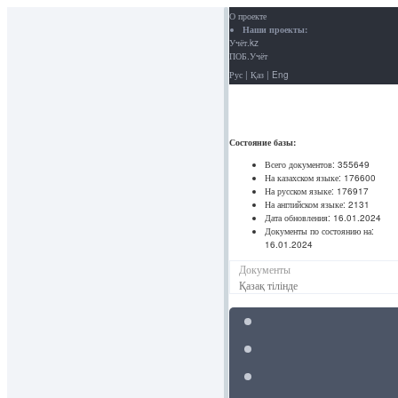
О проекте
Наши проекты:
Учёт.kz
ПОБ.Учёт
Рус
|
Қаз
|
Eng
Состояние базы:
Всего документов:
355649
На казахском языке:
176600
На русском языке:
176917
На английском языке:
2131
Дата обновления:
16.01.2024
Документы по состоянию на:
16.01.2024
Документы
Қазақ тілінде