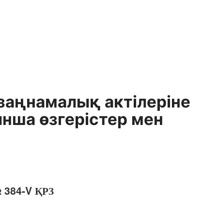
заңнамалық актілеріне
нша өзгерістер мен
 384-V ҚРЗ