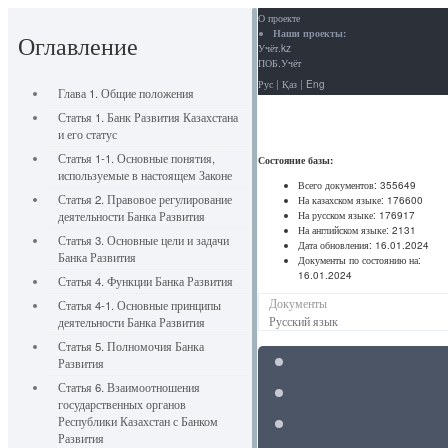
О проекте
Наши проекты:
Оглавление
Учёт.kz
ПОБ.Учёт
Рус
|
Қаз
|
Eng
Глава 1. Общие положения
Статья 1. Банк Развития Казахстана
и его статус
Статья 1-1. Основные понятия,
Состояние базы:
используемые в настоящем Законе
Всего документов:
355649
Статья 2. Правовое регулирование
На казахском языке:
176600
На русском языке:
176917
деятельности Банка Развития
На английском языке:
2131
Статья 3. Основные цели и задачи
Дата обновления:
16.01.2024
Банка Развития
Документы по состоянию на:
16.01.2024
Статья 4. Функции Банка Развития
Документы
Статья 4-1. Основные принципы
Русский язык
деятельности Банка Развития
Статья 5. Полномочия Банка
Развития
Статья 6. Взаимоотношения
государственных органов
Республики Казахстан с Банком
Развития