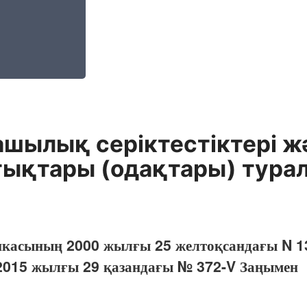
шылық серіктестіктері ж
ықтары (одақтары) тура
икасының 2000 жылғы 25 желтоқсандағы N 13
2015 жылғы 29 қазандағы № 372-V Заңымен