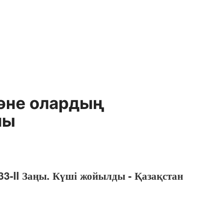
әне олардың
лы
3-II Заңы. Күші жойылды - Қазақстан