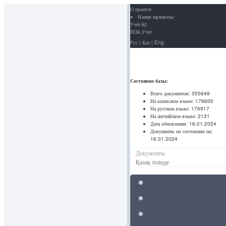
О проекте
Наши проекты:
Учёт.kz
ПОБ.Учёт
Рус
|
Қаз
|
Eng
Состояние базы:
Всего документов:
355649
На казахском языке:
176600
На русском языке:
176917
На английском языке:
2131
Дата обновления:
16.01.2024
Документы по состоянию на:
16.01.2024
Документы
Қазақ тілінде