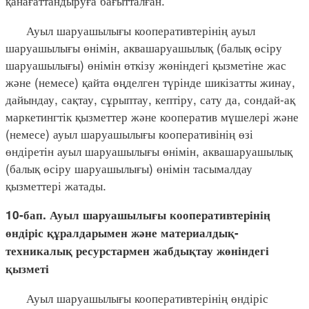
қанағаттандыруға бағытталған.
Ауыл шаруашылығы кооперативтерінің ауыл
шаруашылығы өнімін, аквашаруашылық (балық өсіру
шаруашылығы) өнімін өткізу жөніндегі қызметіне жас
және (немесе) қайта өңделген түрінде шикізатты жинау,
дайындау, сақтау, сұрыптау, кептіру, сату да, сондай-ақ
маркетингтік қызметтер және кооператив мүшелері және
(немесе) ауыл шаруашылығы кооперативінің өзі
өндіретін ауыл шаруашылығы өнімін, аквашаруашылық
(балық өсіру шаруашылығы) өнімін тасымалдау
қызметтері жатады.
10-бап. Ауыл шаруашылығы кооперативтерінің
өндіріс құралдарымен және материалдық-
техникалық ресурстармен жабдықтау жөніндегі
қызметі
Ауыл шаруашылығы кооперативтерінің өндіріс