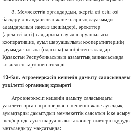
3. Мемлекеттiк органдардың, жергiлiктi өзiн-өзi
басқару органдарының және олардың лауазымды
адамдарының заңсыз шешімдері, әрекеттерi
(әрекетсіздігі) салдарынан ауыл шаруашылығы
кооперативіне, ауыл шаруашылығы кооперативтерінің
қауымдастығына (одағына) келтiрiлген залалдар
Қазақстан Республикасының азаматтық заңнамасында
көзделген тәртiппен өтеледi.
13-бап. Агроөнеркәсіп кешенін дамыту саласындағы
уәкілетті органның құзыреті
Агроөнеркәсіп кешенін дамыту саласындағы
уәкілетті орган агроөнеркәсіп кешенін және ауылдық
аумақтарды дамытудың мемлекеттік саясатын іске асыру
шеңберінде ауыл шаруашылығы кооперативтерін құруды
ынталандыру мақсатында: