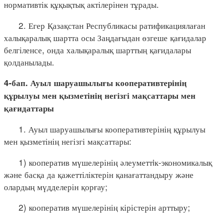
нормативтік құқықтық актілерінен тұрады.
2. Егер Қазақстан Республикасы ратификациялаған
халықаралық шартта осы Заңдағыдан өзгеше қағидалар
белгіленсе, онда халықаралық шарттың қағидалары
қолданылады.
4-бап. Ауыл шаруашылығы кооперативтерінің
құрылуы мен қызметінің негізгі мақсаттары мен
қағидаттары
1. Ауыл шаруашылығы кооперативтерінің құрылуы
мен қызметінің негізгі мақсаттары:
1) кооператив мүшелерінің әлеуметтiк-экономикалық
және басқа да қажеттіліктерін қанағаттандыру және
олардың мүдделерін қорғау;
2) кооператив мүшелерінің кірістерін арттыру;