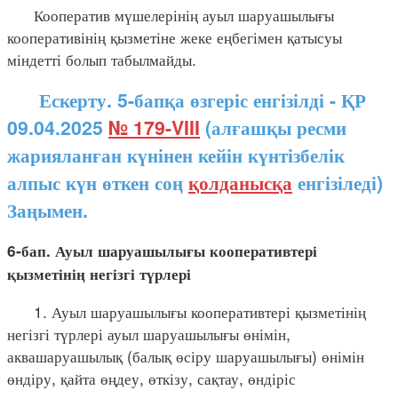
Кооператив мүшелерінің ауыл шаруашылығы
кооперативінің қызметіне жеке еңбегімен қатысуы
міндетті болып табылмайды.
Ескерту. 5-бапқа өзгеріс енгізілді - ҚР
09.04.2025
№ 179-VIII
(алғашқы ресми
жарияланған күнінен кейін күнтізбелік
алпыс күн өткен соң
қолданысқа
енгізіледі)
Заңымен.
6-бап. Ауыл шаруашылығы кооперативтері
қызметінің негізгі түрлері
1. Ауыл шаруашылығы кооперативтері қызметінің
негізгі түрлері ауыл шаруашылығы өнімін,
аквашаруашылық (балық өсіру шаруашылығы) өнімін
өндіру, қайта өңдеу, өткізу, сақтау, өндіріс