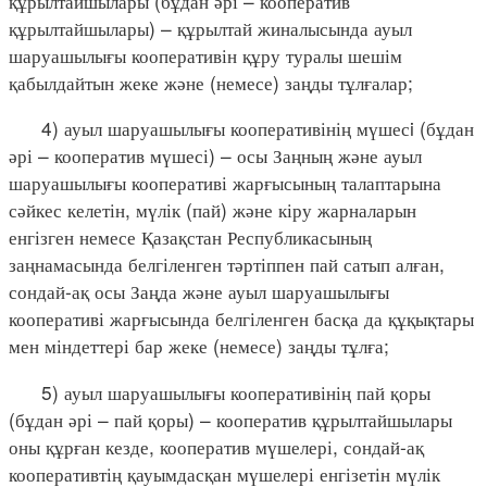
құрылтайшылары (бұдан әрі – кооператив
құрылтайшылары) – құрылтай жиналысында ауыл
шаруашылығы кооперативін құру туралы шешім
қабылдайтын жеке және (немесе) заңды тұлғалар;
4) ауыл шаруашылығы кооперативінің мүшесi (бұдан
әрі – кооператив мүшесі) – осы Заңның және ауыл
шаруашылығы кооперативі жарғысының талаптарына
сәйкес келетін, мүлік (пай) және кіру жарналарын
енгізген немесе Қазақстан Республикасының
заңнамасында белгіленген тәртіппен пай сатып алған,
сондай-ақ осы Заңда және ауыл шаруашылығы
кооперативі жарғысында белгіленген басқа да құқықтары
мен міндеттері бар жеке (немесе) заңды тұлға;
5) ауыл шаруашылығы кооперативінің пай қоры
(бұдан әрі – пай қоры) – кооператив құрылтайшылары
оны құрған кезде, кооператив мүшелері, сондай-ақ
кооперативтің қауымдасқан мүшелері енгізетін мүлік