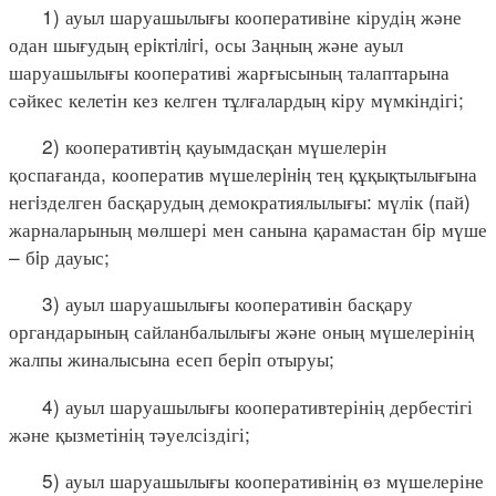
1) ауыл шаруашылығы кооперативіне кірудің және
одан шығудың ерiктiлiгi, осы Заңның және ауыл
шаруашылығы кооперативі жарғысының талаптарына
сәйкес келетін кез келген тұлғалардың кіру мүмкіндігі;
2) кооперативтің қауымдасқан мүшелерін
қоспағанда, кооператив мүшелерiнiң тең құқықтылығына
негiзделген басқарудың демократиялылығы: мүлік (пай)
жарналарының мөлшері мен санына қарамастан бiр мүше
– бiр дауыс;
3) ауыл шаруашылығы кооперативін басқару
органдарының сайланбалылығы және оның мүшелерінің
жалпы жиналысына есеп берiп отыруы;
4) ауыл шаруашылығы кооперативтерінің дербестігі
және қызметінің тәуелсіздігі;
5) ауыл шаруашылығы кооперативінің өз мүшелеріне