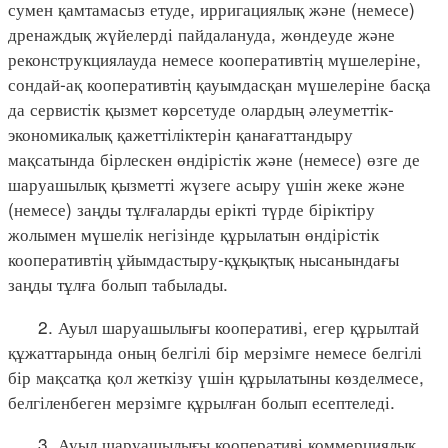
сумен қамтамасыз етуде, ирригациялық және (немесе)
дренаждық жүйелерді пайдалануда, жөндеуде және
реконструкциялауда немесе кооперативтің мүшелеріне,
сондай-ақ кооперативтің қауымдасқан мүшелеріне басқа
да сервистік қызмет көрсетуде олардың әлеуметтік-
экономикалық қажеттіліктерін қанағаттандыру
мақсатында бірлескен өндірістік және (немесе) өзге де
шаруашылық қызметті жүзеге асыру үшін жеке және
(немесе) заңды тұлғаларды ерікті түрде біріктіру
жолымен мүшелік негізінде құрылатын өндірістік
кооперативтің ұйымдастыру-құқықтық нысанындағы
заңды тұлға болып табылады.
2. Ауыл шаруашылығы кооперативі, егер құрылтай
құжаттарында оның белгілі бір мерзімге немесе белгілі
бір мақсатқа қол жеткізу үшін құрылатыны көзделмесе,
белгіленбеген мерзімге құрылған болып есептеледі.
3. Ауыл шаруашылығы кооперативі коммерциялық