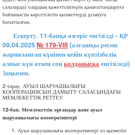
салаларда) олардың қажеттіліктерін қанағаттандыруға
байланысты көрсетілетін қызметтерді ұсынуға
бағытталған.
Ескерту. 11-бапқа өзгеріс енгізілді - ҚР
09.04.2025
№ 179-VIII
(алғашқы ресми
жарияланған күнінен кейін күнтізбелік
алпыс күн өткен соң
қолданысқа
енгізіледі)
Заңымен.
2-тарау. АУЫЛ ШАРУАШЫЛЫҒЫ
КООПЕРАЦИЯСЫН ДАМЫТУ САЛАСЫНДАҒЫ
МЕМЛЕКЕТТІК РЕТТЕУ
12-бап. Мемлекеттік органдар және ауыл
шаруашылығы кооперативтері
1. Ауыл шаруашылығы кооперативтері өз қызметін