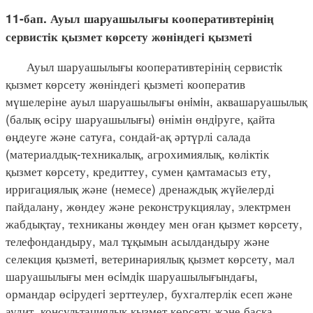
11-бап. Ауыл шаруашылығы кооперативтерінің
сервистік қызмет көрсету жөніндегі қызметі
Ауыл шаруашылығы кооперативтерінің сервистiк
қызмет көрсету жөніндегі қызметі кооператив
мүшелеріне ауыл шаруашылығы өнiмiн, аквашаруашылық
(балық өсіру шаруашылығы) өнімін өндiруге, қайта
өңдеуге және сатуға, сондай-ақ әртүрлі салада
(материалдық-техникалық, агрохимиялық, көліктік
қызмет көрсету, кредиттеу, сумен қамтамасыз ету,
ирригациялық және (немесе) дренаждық жүйелерді
пайдалану, жөндеу және реконструкциялау, электрмен
жабдықтау, техниканы жөндеу мен оған қызмет көрсету,
телефондандыру, мал тұқымын асылдандыру және
селекция қызметi, ветеринариялық қызмет көрсету, мал
шаруашылығы мен өсiмдiк шаруашылығындағы,
ормандар өсiрудегi зерттеулер, бухгалтерлік есеп және
аудит, консультациялық қызмет көрсету және басқа