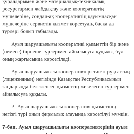
құралдарымен және материалдық-техникалық
ресурстармен жабдықтау және кооперативтің
мүшелеріне, сондай-ақ кооперативтің қауымдасқан
мүшелеріне сервистік қызмет көрсетудің басқа да
түрлері болып табылады.
Ауыл шаруашылығы кооперативі қызметтің бір және
(немесе) бірнеше түрлерімен айналысуға құқылы, бұл
оның жарғысында көрсетіледі.
Ауыл шаруашылығы кооперативтері тиісті рұқсаттың
(лицензияның) негізінде Қазақстан Республикасының
заңдарында белгіленген қызметтің жекелеген түрлерімен
айналысуға құқылы.
2. Ауыл шаруашылығы кооперативі қызметінің
негізгі түрі оның фирмалық атауында көрсетілуі мүмкін.
7-бап. Ауыл шаруашылығы кооперативтерінің ауыл