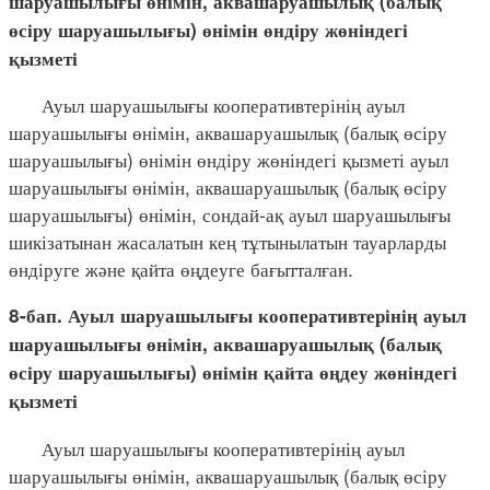
шаруашылығы өнімін, аквашаруашылық (балық
өсіру шаруашылығы) өнімін өндіру жөніндегі
қызметі
Ауыл шаруашылығы кооперативтерінің ауыл
шаруашылығы өнімін, аквашаруашылық (балық өсіру
шаруашылығы) өнімін өндіру жөніндегі қызметі ауыл
шаруашылығы өнімін, аквашаруашылық (балық өсіру
шаруашылығы) өнімін, сондай-ақ ауыл шаруашылығы
шикізатынан жасалатын кең тұтынылатын тауарларды
өндіруге және қайта өңдеуге бағытталған.
8-бап. Ауыл шаруашылығы кооперативтерінің ауыл
шаруашылығы өнімін, аквашаруашылық (балық
өсіру шаруашылығы) өнімін қайта өңдеу жөніндегі
қызметі
Ауыл шаруашылығы кооперативтерінің ауыл
шаруашылығы өнімін, аквашаруашылық (балық өсіру