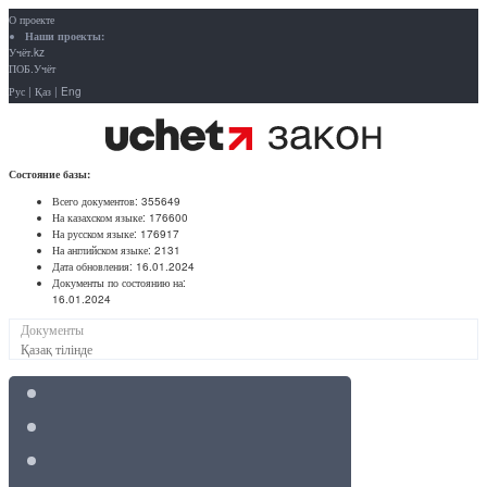
О проекте
Наши проекты:
Учёт.kz
ПОБ.Учёт
Рус
|
Қаз
|
Eng
Состояние базы:
Всего документов:
355649
На казахском языке:
176600
На русском языке:
176917
На английском языке:
2131
Дата обновления:
16.01.2024
Документы по состоянию на:
16.01.2024
Документы
Қазақ тілінде