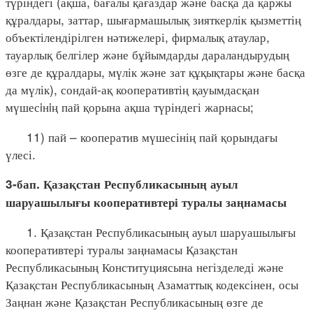
түріндегі (ақша, бағалы қағаздар және басқа да қаржы
құралдары, заттар, шығармашылық зияткерлік қызметтің
объектілендірілген нәтижелері, фирмалық атаулар,
тауарлық белгілер және бұйымдарды дараландырудың
өзге де құралдары, мүлік және зат құқықтары және басқа
да мүлік), сондай-ақ кооперативтің қауымдасқан
мүшесiнiң пай қорына ақша түріндегі жарнасы;
11) пай – кооператив мүшесінің пай қорындағы
үлесі.
3-бап. Қазақстан Республикасының ауыл
шаруашылығы кооперативтері туралы заңнамасы
1. Қазақстан Республикасының ауыл шаруашылығы
кооперативтері туралы заңнамасы Қазақстан
Республикасының Конституциясына негізделеді және
Қазақстан Республикасының Азаматтық кодексінен, осы
Заңнан және Қазақстан Республикасының өзге де