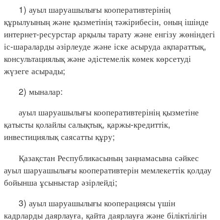
1) ауыл шаруашылығы кооперативтерінің
құрылуының және қызметінің тәжірибесін, оның ішінде
интернет-ресурстар арқылы тарату және енгізу жөніндегі
іс-шараларды әзірлеуде және іске асыруда ақпараттық,
консультациялық және әдістемелік көмек көрсетуді
жүзеге асырады;
2) мыналар:
ауыл шаруашылығы кооперативтерінің қызметіне
қатысты қолайлы салықтық, қаржы-кредиттік,
инвестициялық саясатты құру;
Қазақстан Республикасының заңнамасына сәйкес
ауыл шаруашылығы кооперативтерін мемлекеттік қолдау
бойынша ұсыныстар әзірлейді;
3) ауыл шаруашылығы кооперациясы үшін
кадрларды даярлауға, қайта даярлауға және біліктілігін