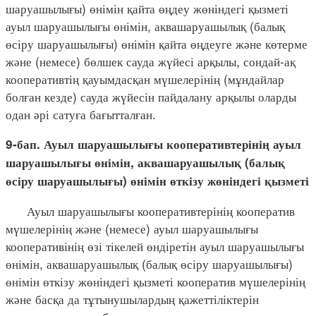
шаруашылығы) өнімін қайта өңдеу жөніндегі қызметі
ауыл шаруашылығы өнімін, аквашаруашылық (балық
өсіру шаруашылығы) өнімін қайта өңдеуге және көтерме
және (немесе) бөлшек сауда жүйесі арқылы, сондай-ақ
кооперативтің қауымдасқан мүшелерінің (мұндайлар
болған кезде) сауда жүйесін пайдалану арқылы оларды
одан әрі сатуға бағытталған.
9-бап. Ауыл шаруашылығы кооперативтерінің ауыл
шаруашылығы өнімін, аквашаруашылық (балық
өсіру шаруашылығы) өнімін өткізу жөніндегі қызметі
Ауыл шаруашылығы кооперативтерінің кооператив
мүшелерінің және (немесе) ауыл шаруашылығы
кооперативінің өзі тікелей өндіретін ауыл шаруашылығы
өнімін, аквашаруашылық (балық өсіру шаруашылығы)
өнімін өткізу жөніндегі қызметі кооператив мүшелерінің
және басқа да тұтынушылардың қажеттіліктерін