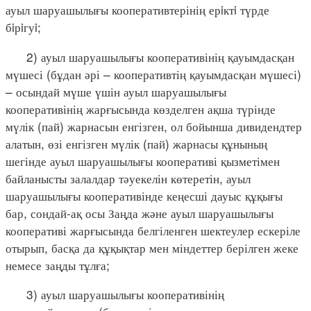
ауыл шаруашылығы кооперативтерінің ерiктi түрде
бiрiгуi;
2) ауыл шаруашылығы кооперативінің қауымдасқан
мүшесі (бұдан әрі – кооперативтің қауымдасқан мүшесі)
– осындай мүше үшін ауыл шаруашылығы
кооперативінің жарғысында көзделген ақша түрінде
мүлік (пай) жарнасын енгізген, ол бойынша дивидендтер
алатын, өзі енгізген мүлік (пай) жарнасы құнының
шегінде ауыл шаруашылығы кооперативі қызметімен
байланысты залалдар тәуекелін көтеретін, ауыл
шаруашылығы кооперативінде кеңесші дауыс құқығы
бар, сондай-ақ осы Заңда және ауыл шаруашылығы
кооперативі жарғысында белгіленген шектеулер ескеріле
отырып, басқа да құқықтар мен міндеттер берілген жеке
немесе заңды тұлға;
3) ауыл шаруашылығы кооперативінің