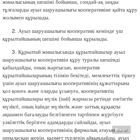
жиналысының шешімі бойынша, сондай-ақ заңды
тұлғаларды ауыл шаруашылығы кооперативіне қайта құру
жолымен құрылады.
2. Ауыл шаруашылығы кооперативі кемінде үш
құрылтайшының шешімі бойынша құрылады.
3. Құрылтай жиналысында құрылтайшылар ауыл
шаруашылығы кооперативін құру туралы шешімді
қабылдайды, оның жарғысын, кооператив
құрылтайшыларының тізімін бекітеді, мемлекеттік тіркеу
үшін ауыл шаруашылығы кооперативінің құжаттарына
қол қоюға және оларды ұсынуға, кооперативтің
құрылтайшылары мүлік (пай) жарнасы ретінде енгiзетiн
мүлiктi, оның iшiнде мүлiктiк және заттық құқықты
ақшамен бағалауды белгiленген тәртiппен жүргiзуге
уәкiлеттiк берiлген адамдарды сайлайды, ауыл
шаруашылығы кооперативінің фирмалық атауын және
Вверх
орналасқан жерін, қызмет түрлерін айқындайды, ауыл