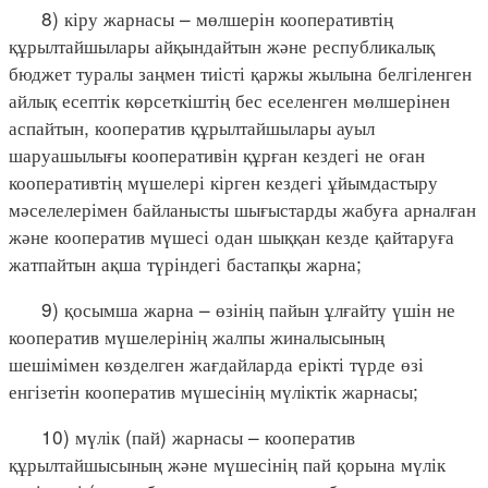
8) кіру жарнасы – мөлшерін кооперативтің
құрылтайшылары айқындайтын және республикалық
бюджет туралы заңмен тиісті қаржы жылына белгіленген
айлық есептік көрсеткіштің бес еселенген мөлшерінен
аспайтын, кооператив құрылтайшылары ауыл
шаруашылығы кооперативін құрған кездегі не оған
кооперативтің мүшелері кірген кездегі ұйымдастыру
мәселелерімен байланысты шығыстарды жабуға арналған
және кооператив мүшесі одан шыққан кезде қайтаруға
жатпайтын ақша түріндегі бастапқы жарна;
9) қосымша жарна – өзінің пайын ұлғайту үшін не
кооператив мүшелерінің жалпы жиналысының
шешімімен көзделген жағдайларда ерікті түрде өзі
енгізетін кооператив мүшесінің мүліктік жарнасы;
10) мүлік (пай) жарнасы – кооператив
құрылтайшысының және мүшесінің пай қорына мүлік