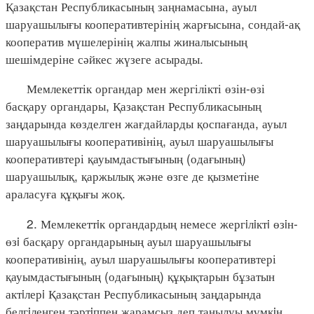
Қазақстан Республикасының заңнамасына, ауыл
шаруашылығы кооперативтерінің жарғысына, сондай-ақ
кооператив мүшелерінің жалпы жиналысының
шешімдеріне сәйкес жүзеге асырады.
Мемлекеттік органдар мен жергілікті өзін-өзі
басқару органдары, Қазақстан Республикасының
заңдарында көзделген жағдайларды қоспағанда, ауыл
шаруашылығы кооперативінің, ауыл шаруашылығы
кооперативтері қауымдастығының (одағының)
шаруашылық, қаржылық және өзге де қызметіне
араласуға құқығы жоқ.
2. Мемлекеттiк органдардың немесе жергiлiктi өзiн-
өзi басқару органдарының ауыл шаруашылығы
кооперативінің, ауыл шаруашылығы кооперативтері
қауымдастығының (одағының) құқықтарын бұзатын
актiлерi Қазақстан Республикасының заңдарында
белгiленген тәртiппен жарамсыз деп танылуы мүмкiн.