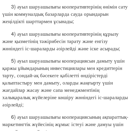
3) ауыл шаруашылығы кооперативтерінің өнімін сату
үшін коммуналдық базарларда сауда орындарын
жеңілдікті шарттармен ұсынады;
4) ауыл шаруашылығы кооперативтерінің құрылу
және қызметінің тәжірибесін тарату және енгізу
жөніндегі іс-шараларды әзірлейді және іске асырады;
5) ауыл шаруашылығы кооперациясын дамыту үшін
қаржы ұйымдарының инвестициялары мен кредиттерін
тарту, сондай-ақ бәсекеге қабілетті өндірістерді
қалыптастыру мен дамыту, оларды жаңғырту үшін
жағдайлар жасау және сапа менеджментінің
халықаралық жүйелеріне көшіру жөніндегі іс-шараларды
әзірлейді;
6) ауыл шаруашылығы кооперациясының ақпараттық-
маркетингтік жүйесінің жұмыс істеуі және дамуы үшін