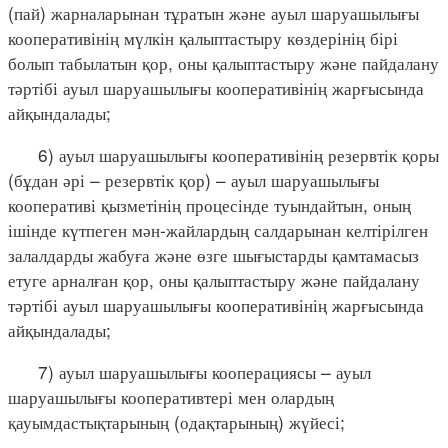
(пай) жарналарынан тұратын және ауыл шаруашылығы
кооперативінің мүлкін қалыптастыру көздерінің бірі
болып табылатын қор, оны қалыптастыру және пайдалану
тәртібі ауыл шаруашылығы кооперативінің жарғысында
айқындалады;
6) ауыл шаруашылығы кооперативінің резервтік қоры
(бұдан әрі – резервтік қор) – ауыл шаруашылығы
кооперативі қызметінің процесінде туындайтын, оның
ішінде күтпеген мән-жайлардың салдарынан келтірілген
залалдарды жабуға және өзге шығыстарды қамтамасыз
етуге арналған қор, оны қалыптастыру және пайдалану
тәртібі ауыл шаруашылығы кооперативінің жарғысында
айқындалады;
7) ауыл шаруашылығы кооперациясы – ауыл
шаруашылығы кооперативтері мен олардың
қауымдастықтарының (одақтарының) жүйесі;