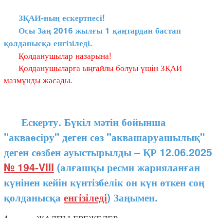
ЗҚАИ-ның ескертпесі!
Осы Заң 2016 жылғы 1 қаңтардан бастап
қолданысқа енгізіледі.
Қолданушылар назарына!
Қолданушыларға ыңғайлы болуы үшін ЗҚАИ
мазмұнды жасады.
Ескерту. Бүкіл мәтін бойынша
"акваөсіру" деген сөз "аквашаруашылық"
деген сөзбен ауыстырылды – ҚР 12.06.2025
№ 194-VIII
(алғашқы ресми жарияланған
күнінен кейін күнтізбелік он күн өткен соң
қолданысқа
енгізіледі
) Заңымен.