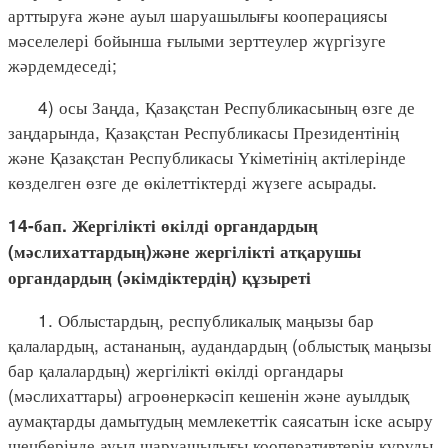
арттыруға және ауыл шаруашылығы кооперациясы
мәселелері бойынша ғылыми зерттеулер жүргізуге
жәрдемдеседі;
4) осы Заңда, Қазақстан Республикасының өзге де
заңдарында, Қазақстан Республикасы Президентінің
және Қазақстан Республикасы Үкіметінің актілерінде
көзделген өзге де өкілеттіктерді жүзеге асырады.
14-бап. Жергілікті өкілді органдардың
(мәслихаттардың)және жергілікті атқарушы
органдардың (әкімдіктердің) құзыреті
1. Облыстардың, республикалық маңызы бар
қалалардың, астананың, аудандардың (облыстық маңызы
бар қалалардың) жергілікті өкілді органдары
(мәслихаттары) агроөнеркәсіп кешенін және ауылдық
аумақтарды дамытудың мемлекеттік саясатын іске асыру
шеңберінде ауыл шаруашылығы кооперативтерін құруды