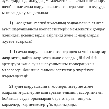
аумақтарды дамытудың мемлекеттік саясатын іске асыру
шеңберінде ауыл шаруашылығы кооперативтерін құруды
ынталандыру мақсатында:
1) Қазақстан Республикасының заңнамасына сәйкес
ауыл шаруашылығы кооперативтерін мемлекеттік қолдау
жөніндегі ұсыныстарды әзірлейді және іс-шараларды
жүзеге асырады;
1-1) ауыл шаруашылығы кооперациясы үшін кадрлар
даярлауға, қайта даярлауға және олардың біліктілігін
арттыруға және ауыл шаруашылығы кооперациясы
мәселелері бойынша ғылыми зерттеулер жүргізуге
жәрдемдеседі;
2) ауыл шаруашылығы кооперативтеріне және
олардың мүшелеріне шығаратын өнімінің ассортименті
бойынша сауда орындарын бере отырып, өңірлік
көрмелер, жәрмеңкелер ұйымдастырады;