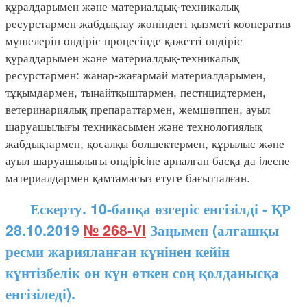
құралдарымен және материалдық-техникалық
ресурстармен жабдықтау жөніндегі қызметі кооператив
мүшелерін өндіріс процесінде қажетті өндіріс
құралдарымен және материалдық-техникалық
ресурстармен: жанар-жағармай материалдарымен,
тұқымдармен, тыңайтқыштармен, пестицидтермен,
ветеринариялық препараттармен, жемшөппен, ауыл
шаруашылығы техникасымен және технологиялық
жабдықтармен, қосалқы бөлшектермен, құрылыс және
ауыл шаруашылығы өндiрiсiне арналған басқа да iлеспе
материалдармен қамтамасыз етуге бағытталған.
Ескерту. 10-бапқа өзгеріс енгізілді - ҚР
28.10.2019
№ 268-VI
Заңымен (алғашқы
ресми жарияланған күнінен кейін
күнтізбелік он күн өткен соң қолданысқа
енгізіледі).