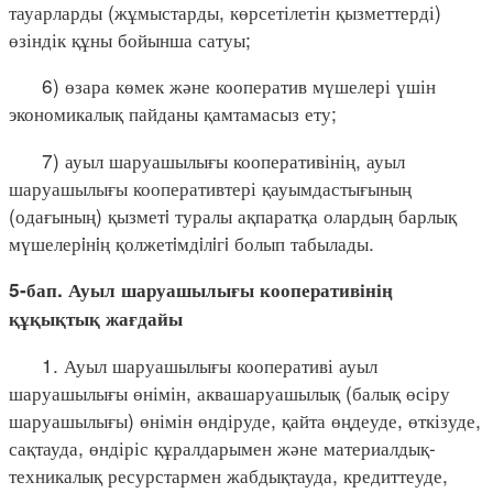
тауарларды (жұмыстарды, көрсетілетін қызметтерді)
өзіндік құны бойынша сатуы;
6) өзара көмек және кооператив мүшелері үшін
экономикалық пайданы қамтамасыз ету;
7) ауыл шаруашылығы кооперативінің, ауыл
шаруашылығы кооперативтері қауымдастығының
(одағының) қызметi туралы ақпаратқа олардың барлық
мүшелерiнiң қолжетiмдiлiгi болып табылады.
5-бап. Ауыл шаруашылығы кооперативінің
құқықтық жағдайы
1. Ауыл шаруашылығы кооперативі ауыл
шаруашылығы өнімін, аквашаруашылық (балық өсіру
шаруашылығы) өнімін өндіруде, қайта өңдеуде, өткізуде,
сақтауда, өндіріс құралдарымен және материалдық-
техникалық ресурстармен жабдықтауда, кредиттеуде,