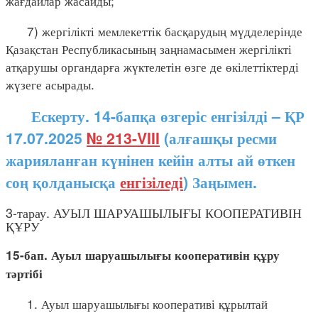
жағдайлар жасайды;
7) жергілікті мемлекеттік басқарудың мүдделерінде
Қазақстан Республикасының заңнамасымен жергілікті
атқарушы органдарға жүктелетін өзге де өкілеттіктерді
жүзеге асырады.
Ескерту. 14-бапқа өзгеріс енгізілді – ҚР
17.07.2025
№ 213-VIII
(алғашқы ресми
жарияланған күнінен кейін алты ай өткен
соң қолданысқа
енгізіледі
) Заңымен.
3-тарау. АУЫЛ ШАРУАШЫЛЫҒЫ КООПЕРАТИВІН
ҚҰРУ
15-бап. Ауыл шаруашылығы кооперативін құру
тәртібі
1. Ауыл шаруашылығы кооперативі құрылтай