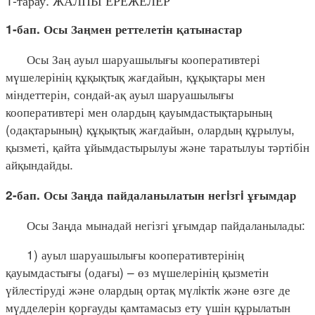
1-тарау. ЖАЛПЫ ЕРЕЖЕЛЕР
1-бап. Осы Заңмен реттелетін қатынастар
Осы Заң ауыл шаруашылығы кооперативтері
мүшелерінің құқықтық жағдайын, құқықтары мен
міндеттерін, сондай-ақ ауыл шаруашылығы
кооперативтері мен олардың қауымдастықтарының
(одақтарының) құқықтық жағдайын, олардың құрылуы,
қызметі, қайта ұйымдастырылуы және таратылуы тәртібін
айқындайды.
2-бап. Осы Заңда пайдаланылатын негiзгi ұғымдар
Осы Заңда мынадай негізгі ұғымдар пайдаланылады:
1) ауыл шаруашылығы кооперативтерінің
қауымдастығы (одағы) – өз мүшелерінің қызметін
үйлестіруді және олардың ортақ мүлiктiк және өзге де
мүдделерін қорғауды қамтамасыз ету үшін құрылатын