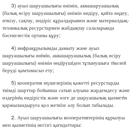
3) ауыл шаруашылығы өнімін, аквашаруашылық
(балық өсіру шаруашылығы) өнімін өндіру, қайта өңдеу,
өткізу, сақтау, өндіріс құралдарымен және материалдық-
техникалық ресурстармен жабдықтау салаларында
бәсекелестік ортаны құру;
4) инфрақұрылымды дамыту және ауыл
шаруашылығы өнiмiн, аквашаруашылық (балық өсіру
шаруашылығы) өнімін өндiрушiден тұтынушыға тiкелей
беруді қамтамасыз ету;
5) кооператив мүшелерінің қажетті ресурстарды
тиімді шарттар бойынша сатып алуына жәрдемдесу және
өздерiнiң өндірістік және өзге де шаруашылық қызметiн
қаржыландыруға қол жеткiзе алу болып табылады.
2. Ауыл шаруашылығы кооперативтерінің құрылуы
мен қызметінің негізгі қағидаттары: