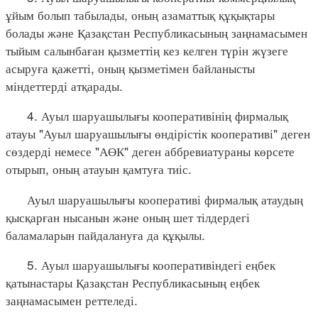
ұйым болып табылады, оның азаматтық құқықтары
болады және Қазақстан Республикасының заңнамасымен
тыйым салынбаған қызметтің кез келген түрін жүзеге
асыруға қажетті, оның қызметімен байланысты
міндеттерді атқарады.
4. Ауыл шаруашылығы кооперативінің фирмалық
атауы "Ауыл шаруашылығы өндірістік кооперативі" деген
сөздерді немесе "АӨК" деген аббревиатураны көрсете
отырып, оның атауын қамтуға тиіс.
Ауыл шаруашылығы кооперативі фирмалық атаудың
қысқарған нысанын және оның шет тілдердегі
баламаларын пайдалануға да құқылы.
5. Ауыл шаруашылығы кооперативіндегі еңбек
қатынастары Қазақстан Республикасының еңбек
заңнамасымен реттеледі.