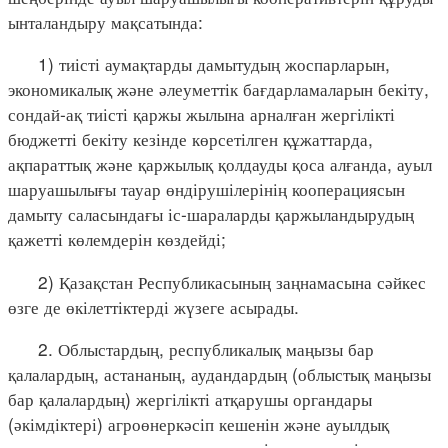
ынталандыру мақсатында:
1) тиісті аумақтарды дамытудың жоспарларын,
экономикалық және әлеуметтік бағдарламаларын бекіту,
сондай-ақ тиісті қаржы жылына арналған жергілікті
бюджетті бекіту кезінде көрсетілген құжаттарда,
ақпараттық және қаржылық қолдауды қоса алғанда, ауыл
шаруашылығы тауар өндірушілерінің кооперациясын
дамыту саласындағы іс-шараларды қаржыландырудың
қажетті көлемдерін көздейді;
2) Қазақстан Республикасының заңнамасына сәйкес
өзге де өкілеттіктерді жүзеге асырады.
2. Облыстардың, республикалық маңызы бар
қалалардың, астананың, аудандардың (облыстық маңызы
бар қалалардың) жергілікті атқарушы органдары
(әкімдіктері) агроөнеркәсіп кешенін және ауылдық