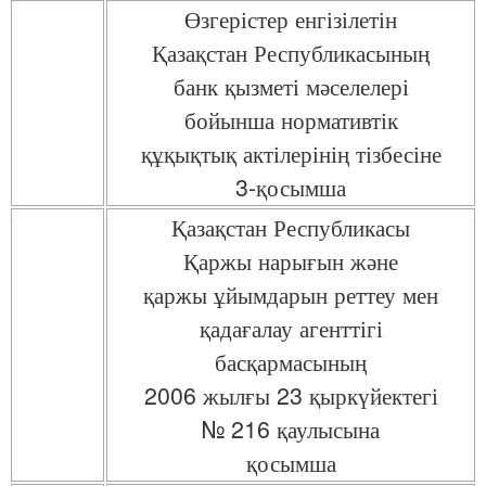
Өзгерістер енгізілетін
Қазақстан Республикасының
банк қызметі мәселелері
бойынша нормативтік
құқықтық актілерінің тізбесіне
3-қосымша
Қазақстан Республикасы
Қаржы нарығын және
қаржы ұйымдарын реттеу мен
қадағалау агенттігі
басқармасының
2006 жылғы 23 қыркүйектегі
№ 216 қаулысына
қосымша