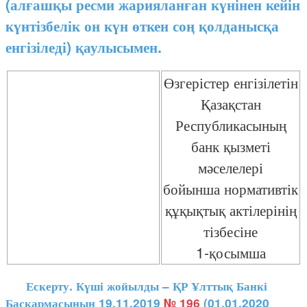
(алғашқы ресми жарияланған күнінен кейін
күнтізбелік он күн өткен соң қолданысқа
енгізіледі) қаулысымен.
Өзгерістер енгізілетін
Қазақстан
Республикасының
банк қызметі
мәселелері
бойынша нормативтік
құқықтық актілерінің
тізбесіне
1-қосымша
Ескерту. Күші жойылды – ҚР Ұлттық Банкі
Басқармасының 19.11.2019
№ 196
(01.01.2020