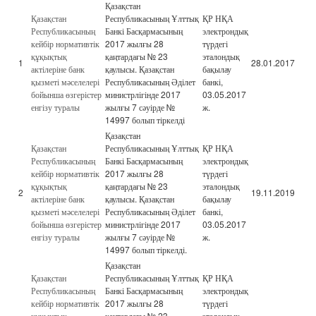
Қазақстан
Қазақстан
Республикасының Ұлттық
ҚР НҚА
Республикасының
Банкі Басқармасының
электрондық
кейбір нормативтік
2017 жылғы 28
түрдегі
құқықтық
қаңтардағы № 23
эталондық
1
28.01.2017
актілеріне банк
қаулысы. Қазақстан
бақылау
қызметі мәселелері
Республикасының Әділет
банкі,
бойынша өзгерістер
министрлігінде 2017
03.05.2017
енгізу туралы
жылғы 7 сәуірде №
ж.
14997 болып тіркелді
Қазақстан
Қазақстан
Республикасының Ұлттық
ҚР НҚА
Республикасының
Банкі Басқармасының
электрондық
кейбір нормативтік
2017 жылғы 28
түрдегі
құқықтық
қаңтардағы № 23
эталондық
2
19.11.2019
актілеріне банк
қаулысы. Қазақстан
бақылау
қызметі мәселелері
Республикасының Әділет
банкі,
бойынша өзгерістер
министрлігінде 2017
03.05.2017
енгізу туралы
жылғы 7 сәуірде №
ж.
14997 болып тіркелді.
Қазақстан
Қазақстан
Республикасының Ұлттық
ҚР НҚА
Республикасының
Банкі Басқармасының
электрондық
кейбір нормативтік
2017 жылғы 28
түрдегі
құқықтық
қаңтардағы № 23
эталондық