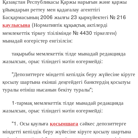
Қазақстан Республикасы Қаржы нарығын және қаржы
ұйымдарын реттеу мен қадағалау агенттігі
Басқармасының 2006 жылғы 23 қыркүйектегі № 216
(Нормативтік құқықтық актілерді
қаулысына
мемлекеттік тіркеу тізілімінде № 4430 тіркелген)
мынадай өзгерістер енгізілсін:
тақырыбы мемлекеттік тілде мынадай редакцияда
жазылсын, орыс тіліндегі мәтін өзгермейді:
"Депозиттерге міндетті кепілдік беру жүйесіне кіруге
қосылу шартына екінші деңгейдегі банктердің қосылуы
туралы өтініш нысанын бекіту туралы";
1-тармақ мемлекеттік тілде мынадай редакцияда
жазылсын, орыс тіліндегі мәтін өзгермейді:
"1. Осы қаулыға
сәйкес депозиттерге
қосымшаға
міндетті кепілдік беру жүйесіне кіруге қосылу шартына