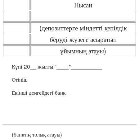
Нысан
____________________________
(депозиттерге міндетті кепілдік
беруді жүзеге асыратын
ұйымның атауы)
Күні 20__ жылғы "____"__________
Өтініш
Екінші деңгейдегі банк
____________________________________________
____________________________________________
(банктің толық атауы)