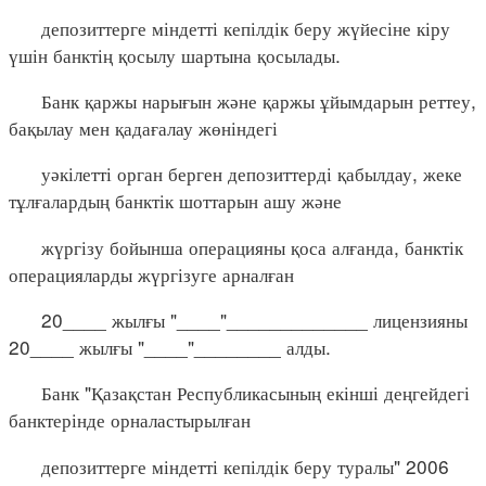
депозиттерге міндетті кепілдік беру жүйесіне кіру
үшін банктің қосылу шартына қосылады.
Банк қаржы нарығын және қаржы ұйымдарын реттеу,
бақылау мен қадағалау жөніндегі
уәкілетті орган берген депозиттерді қабылдау, жеке
тұлғалардың банктік шоттарын ашу және
жүргізу бойынша операцияны қоса алғанда, банктік
операцияларды жүргізуге арналған
20____ жылғы "____"_____________ лицензияны
20____ жылғы "____"________ алды.
Банк "Қазақстан Республикасының екінші деңгейдегі
банктерінде орналастырылған
депозиттерге міндетті кепілдік беру туралы" 2006