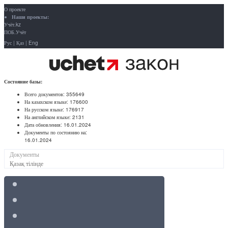
О проекте
Наши проекты:
Учёт.kz
ПОБ.Учёт
Рус
|
Қаз
|
Eng
Состояние базы:
Всего документов:
355649
На казахском языке:
176600
На русском языке:
176917
На английском языке:
2131
Дата обновления:
16.01.2024
Документы по состоянию на:
16.01.2024
Документы
Қазақ тілінде