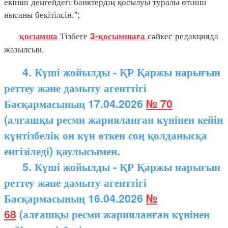
екінші деңгейдегі банктердің қосылуы туралы өтініш
нысаны бекітілсін.";
Тізбеге
сәйкес редакцияда
қосымша
3-қосымшаға
жазылсын.
4. Күші жойылды - ҚР Қаржы нарығын
реттеу және дамыту агенттігі
Басқармасының 17.04.2026
№ 70
(алғашқы ресми жарияланған күнінен кейін
күнтізбелік он күн өткен соң қолданысқа
енгізіледі) қаулысымен.
5. Күші жойылды - ҚР Қаржы нарығын
реттеу және дамыту агенттігі
Басқармасының 16.04.2026
№
68
(алғашқы ресми жарияланған күнінен