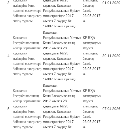
3
01.01.2020
актілеріне банк
қаулысы. Қазақстан
бақылау
қызметі мәселелері
Республикасының Әділет
банкі,
бойынша өзгерістер
министрлігінде 2017
03.05.2017
енгізу туралы
жылғы 7 сәуірде №
ж.
14997 болып тіркелді.
Қазақстан
Қазақстан
Республикасының Ұлттық
ҚР НҚА
Республикасының
Банкі Басқармасының
электрондық
кейбір нормативтік
2017 жылғы 28
түрдегі
құқықтық
қаңтардағы № 23
эталондық
4
30.11.2020
актілеріне банк
қаулысы. Қазақстан
бақылау
қызметі мәселелері
Республикасының Әділет
банкі,
бойынша өзгерістер
министрлігінде 2017
03.05.2017
енгізу туралы
жылғы 7 сәуірде №
ж.
14997 болып тіркелді.
Қазақстан
Қазақстан
Республикасының Ұлттық
ҚР НҚА
Республикасының
Банкі Басқармасының
электрондық
кейбір нормативтік
2017 жылғы 28
түрдегі
құқықтық
қаңтардағы № 23
эталондық
5
07.04.2026
актілеріне банк
қаулысы. Қазақстан
бақылау
қызметі мәселелері
Республикасының Әділет
банкі,
бойынша өзгерістер
министрлігінде 2017
03.05.2017
енгізу туралы
жылғы 7 сәуірде №
ж.