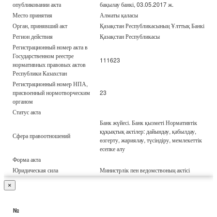
опубликовании акта
бақылау банкі, 03.05.2017 ж.
Место принятия
Алматы қаласы
Орган, принявший акт
Қазақстан Республикасының Ұлттық Банкі
Регион действия
Қазақстан Республикасы
Регистрационный номер акта в
Государственном реестре
111623
нормативных правовых актов
Республики Казахстан
Регистрационный номер НПА,
присвоенный нормотворческим
23
органом
Статус акта
Банк жүйесі. Банк қызметі Нормативтік
құқықтық актілер: дайындау, қабылдау,
Сфера правоотношений
өзгерту, жариялау, түсіндіру, мемлекеттік
есепке алу
Форма акта
Юридическая сила
Министрлік пен ведомствоның актісі
×
№