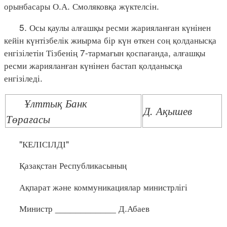
орынбасары О.А. Смоляковқа жүктелсін.
5. Осы қаулы алғашқы ресми жарияланған күнінен
кейін күнтізбелік жиырма бір күн өткен соң қолданысқа
енгізілетін Тізбенің 7-тармағын қоспағанда, алғашқы
ресми жарияланған күнінен бастап қолданысқа
енгізіледі.
Ұлттық Банк
Д. Ақышев
Төрағасы
"КЕЛІСІЛДІ"
Қазақстан Республикасының
Ақпарат және коммуникациялар министрлігі
Министр ____________ Д.Абаев