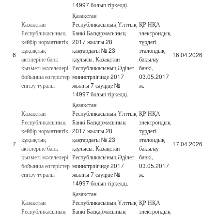
14997 болып тіркелді.
Қазақстан
Қазақстан
Республикасының Ұлттық
ҚР НҚА
Республикасының
Банкі Басқармасының
электрондық
кейбір нормативтік
2017 жылғы 28
түрдегі
құқықтық
қаңтардағы № 23
эталондық
6
16.04.2026
актілеріне банк
қаулысы. Қазақстан
бақылау
қызметі мәселелері
Республикасының Әділет
банкі,
бойынша өзгерістер
министрлігінде 2017
03.05.2017
енгізу туралы
жылғы 7 сәуірде №
ж.
14997 болып тіркелді.
Қазақстан
Қазақстан
Республикасының Ұлттық
ҚР НҚА
Республикасының
Банкі Басқармасының
электрондық
кейбір нормативтік
2017 жылғы 28
түрдегі
құқықтық
қаңтардағы № 23
эталондық
7
17.04.2026
актілеріне банк
қаулысы. Қазақстан
бақылау
қызметі мәселелері
Республикасының Әділет
банкі,
бойынша өзгерістер
министрлігінде 2017
03.05.2017
енгізу туралы
жылғы 7 сәуірде №
ж.
14997 болып тіркелді.
Қазақстан
Қазақстан
Республикасының Ұлттық
ҚР НҚА
Республикасының
Банкі Басқармасының
электрондық