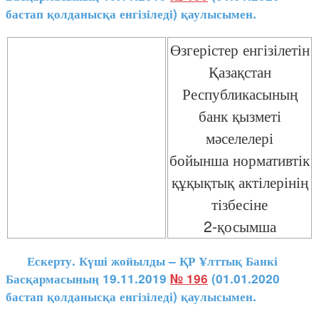
бастап қолданысқа енгізіледі) қаулысымен.
Өзгерістер енгізілетін
Қазақстан
Республикасының
банк қызметі
мәселелері
бойынша нормативтік
құқықтық актілерінің
тізбесіне
2-қосымша
Ескерту. Күші жойылды – ҚР Ұлттық Банкі
Басқармасының 19.11.2019
№ 196
(01.01.2020
бастап қолданысқа енгізіледі) қаулысымен.