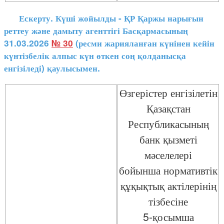
Ескерту. Күші жойылды - ҚР Қаржы нарығын
реттеу және дамыту агенттігі Басқармасының
31.03.2026
№ 30
(ресми жарияланған күнінен кейін
күнтізбелік алпыс күн өткен соң қолданысқа
енгізіледі) қаулысымен.
Өзгерістер енгізілетін
Қазақстан
Республикасының
банк қызметі
мәселелері
бойынша нормативтік
құқықтық актілерінің
тізбесіне
5-қосымша