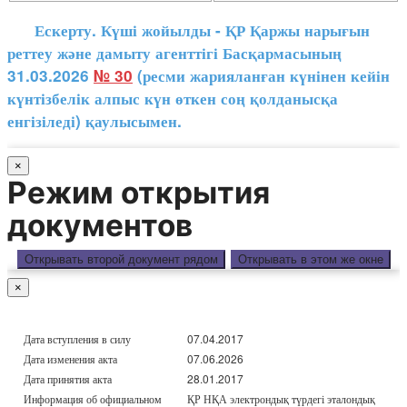
Ескерту. Күші жойылды - ҚР Қаржы нарығын
реттеу және дамыту агенттігі Басқармасының
31.03.2026
№ 30
(ресми жарияланған күнінен кейін
күнтізбелік алпыс күн өткен соң қолданысқа
енгізіледі) қаулысымен.
×
Режим открытия
документов
Открывать второй документ рядом
Открывать в этом же окне
×
Дата вступления в силу
07.04.2017
Дата изменения акта
07.06.2026
Дата принятия акта
28.01.2017
Информация об официальном
ҚР НҚА электрондық түрдегі эталондық