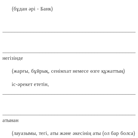
(бұдан әрі - Банк)
____________________________________________
____________________________________________
негізінде
(жарғы, бұйрық, сенімхат немесе өзге құжаттың)
іс-әрекет ететін,
____________________________________________
____________________________________________
атынан
(лауазымы, тегі, аты және әкесінің аты (ол бар болса)