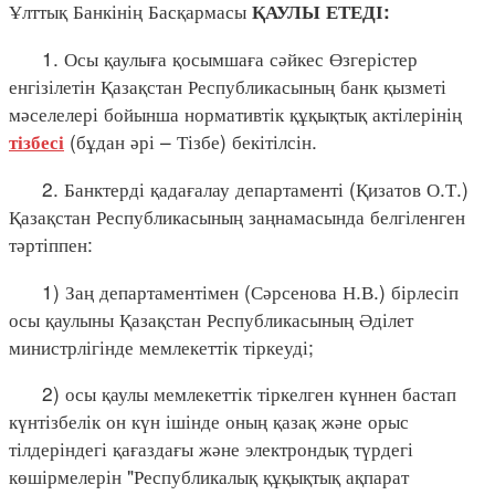
Ұлттық Банкінің Басқармасы
ҚАУЛЫ ЕТЕДІ:
1. Осы қаулыға қосымшаға сәйкес Өзгерістер
енгізілетін Қазақстан Республикасының банк қызметі
мәселелері бойынша нормативтік құқықтық актілерінің
(бұдан әрі – Тізбе) бекітілсін.
тізбесі
2. Банктерді қадағалау департаменті (Қизатов О.Т.)
Қазақстан Республикасының заңнамасында белгіленген
тәртіппен:
1) Заң департаментімен (Сәрсенова Н.В.) бірлесіп
осы қаулыны Қазақстан Республикасының Әділет
министрлігінде мемлекеттік тіркеуді;
2) осы қаулы мемлекеттік тіркелген күннен бастап
күнтізбелік он күн ішінде оның қазақ және орыс
тілдеріндегі қағаздағы және электрондық түрдегі
көшірмелерін "Республикалық құқықтық ақпарат