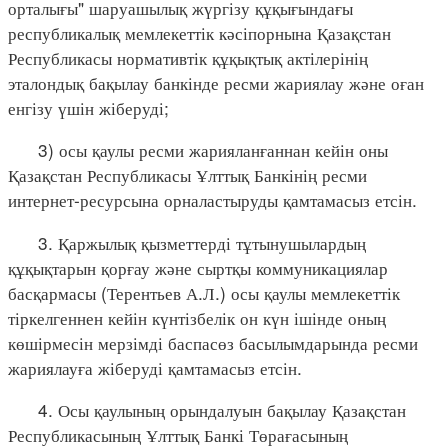
орталығы" шаруашылық жүргізу құқығындағы
республикалық мемлекеттік кәсіпорнына Қазақстан
Республикасы нормативтік құқықтық актілерінің
эталондық бақылау банкінде ресми жариялау және оған
енгізу үшін жіберуді;
3) осы қаулы ресми жарияланғаннан кейін оны
Қазақстан Республикасы Ұлттық Банкінің ресми
интернет-ресурсына орналастыруды қамтамасыз етсін.
3. Қаржылық қызметтерді тұтынушылардың
құқықтарын қорғау және сыртқы коммуникациялар
басқармасы (Терентьев А.Л.) осы қаулы мемлекеттік
тіркелгеннен кейін күнтізбелік он күн ішінде оның
көшірмесін мерзімді баспасөз басылымдарында ресми
жариялауға жіберуді қамтамасыз етсін.
4. Осы қаулының орындалуын бақылау Қазақстан
Республикасының Ұлттық Банкі Төрағасының