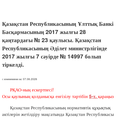
Қазақстан Республикасының Ұлттық Банкі
Басқармасының 2017 жылғы 28
қаңтардағы № 23 қаулысы. Қазақстан
Республикасының Әділет министрлігінде
2017 жылғы 7 сәуірде № 14997 болып
тіркелді.
с изменениями на: 07.06.2026
РҚАО-ның ескертпесі!
Осы қаулының қолданысқа енгізілу тәртібін
қараңыз
5-т.
Қазақстан Республикасының нормативтік құқықтық
актілерін жетілдіру мақсатында Қазақстан Республикасы