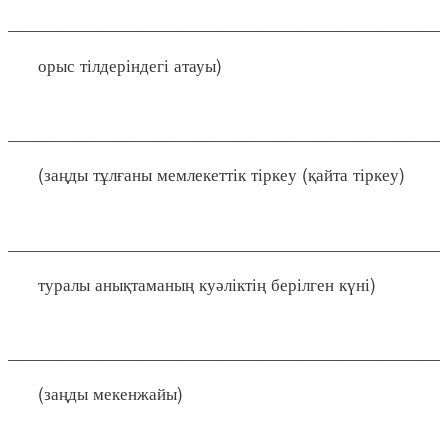
____________________________________________
орыс тілдеріндегі атауы)
____________________________________________
(заңды тұлғаны мемлекеттік тіркеу (қайта тіркеу)
____________________________________________
туралы анықтаманың куәліктің берілген күні)
____________________________________________
(заңды мекенжайы)