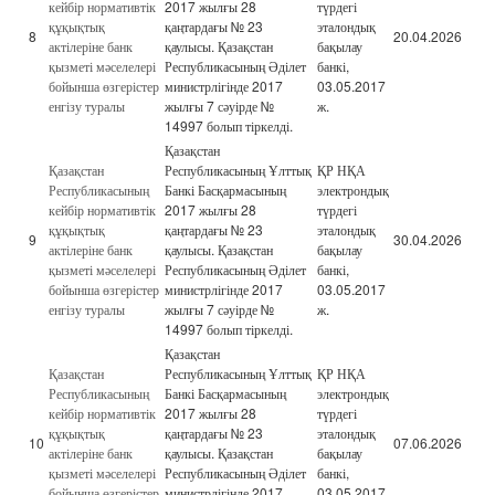
кейбір нормативтік
2017 жылғы 28
түрдегі
құқықтық
қаңтардағы № 23
эталондық
8
20.04.2026
актілеріне банк
қаулысы. Қазақстан
бақылау
қызметі мәселелері
Республикасының Әділет
банкі,
бойынша өзгерістер
министрлігінде 2017
03.05.2017
енгізу туралы
жылғы 7 сәуірде №
ж.
14997 болып тіркелді.
Қазақстан
Қазақстан
Республикасының Ұлттық
ҚР НҚА
Республикасының
Банкі Басқармасының
электрондық
кейбір нормативтік
2017 жылғы 28
түрдегі
құқықтық
қаңтардағы № 23
эталондық
9
30.04.2026
актілеріне банк
қаулысы. Қазақстан
бақылау
қызметі мәселелері
Республикасының Әділет
банкі,
бойынша өзгерістер
министрлігінде 2017
03.05.2017
енгізу туралы
жылғы 7 сәуірде №
ж.
14997 болып тіркелді.
Қазақстан
Қазақстан
Республикасының Ұлттық
ҚР НҚА
Республикасының
Банкі Басқармасының
электрондық
кейбір нормативтік
2017 жылғы 28
түрдегі
құқықтық
қаңтардағы № 23
эталондық
10
07.06.2026
актілеріне банк
қаулысы. Қазақстан
бақылау
қызметі мәселелері
Республикасының Әділет
банкі,
бойынша өзгерістер
министрлігінде 2017
03.05.2017