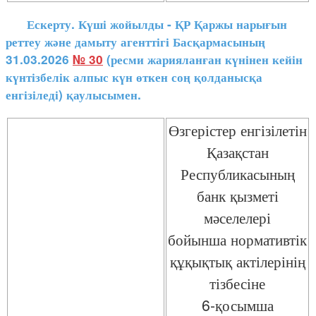
Ескерту. Күші жойылды - ҚР Қаржы нарығын
реттеу және дамыту агенттігі Басқармасының
31.03.2026
№ 30
(ресми жарияланған күнінен кейін
күнтізбелік алпыс күн өткен соң қолданысқа
енгізіледі) қаулысымен.
Өзгерістер енгізілетін
Қазақстан
Республикасының
банк қызметі
мәселелері
бойынша нормативтік
құқықтық актілерінің
тізбесіне
6-қосымша