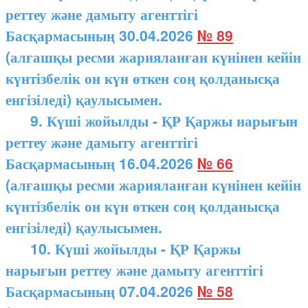
реттеу және дамыту агенттігі
Басқармасының 30.04.2026
№ 89
(алғашқы ресми жарияланған күнінен кейін
күнтізбелік он күн өткен соң қолданысқа
енгізіледі) қаулысымен.
9. Күші жойылды - ҚР Қаржы нарығын
реттеу және дамыту агенттігі
Басқармасының 16.04.2026
№ 66
(алғашқы ресми жарияланған күнінен кейін
күнтізбелік он күн өткен соң қолданысқа
енгізіледі) қаулысымен.
10. Күші жойылды - ҚР Қаржы
нарығын реттеу және дамыту агенттігі
Басқармасының 07.04.2026
№ 58