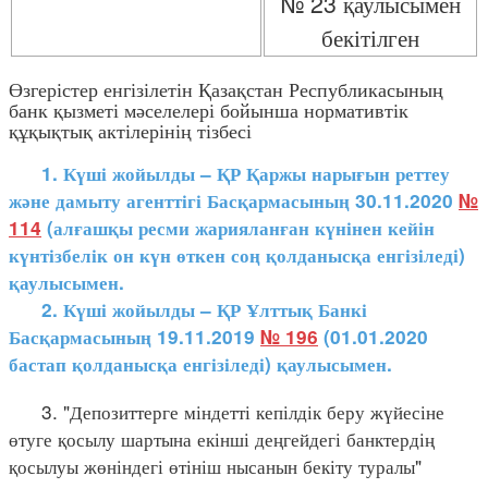
№ 23 қаулысымен
бекітілген
Өзгерістер енгізілетін Қазақстан Республикасының
банк қызметі мәселелері бойынша нормативтік
құқықтық актілерінің тізбесі
1. Күші жойылды – ҚР Қаржы нарығын реттеу
және дамыту агенттігі Басқармасының 30.11.2020
№
114
(алғашқы ресми жарияланған күнінен кейін
күнтізбелік он күн өткен соң қолданысқа енгізіледі)
қаулысымен.
2. Күші жойылды – ҚР Ұлттық Банкі
Басқармасының 19.11.2019
№ 196
(01.01.2020
бастап қолданысқа енгізіледі) қаулысымен.
3. "Депозиттерге міндетті кепілдік беру жүйесіне
өтуге қосылу шартына екінші деңгейдегі банктердің
қосылуы жөніндегі өтініш нысанын бекіту туралы"