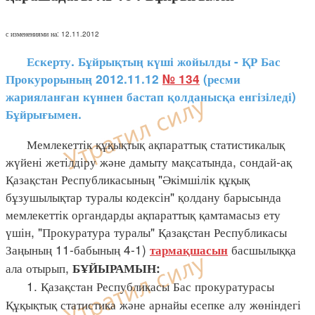
с изменениями на: 12.11.2012
Ескерту. Бұйрықтың күші жойылды - ҚР Бас
Прокурорының 2012.11.12
№ 134
(ресми
жарияланған күннен бастап қолданысқа енгізіледі)
Бұйрығымен.
Мемлекеттік құқықтық ақпараттық статистикалық
жүйені жетілдіру және дамыту мақсатында, сондай-ақ
Қазақстан Республикасының "Әкімшілік құқық
бұзушылықтар туралы кодексін" қолдану барысында
мемлекеттік органдарды ақпараттық қамтамасыз ету
үшін, "Прокуратура туралы" Қазақстан Республикасы
Заңының 11-бабының 4-1)
басшылыққа
тармақшасын
ала отырып,
БҰЙЫРАМЫН:
1. Қазақстан Республикасы Бас прокуратурасы
Құқықтық статистика және арнайы есепке алу жөніндегі