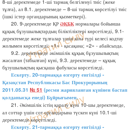
8-ші деректемеде 1-ші тармақ белгіленуі тиіс (жеке
тұлға), ал 8.1. деректемеде – 8-ші тармақ көрсетілуі тиіс
(ішкі істер органдарының қызметкері).
20. 9-деректемеде ҚР
нормалары бойынша
ӘҚБК
құқық бұзушылықтардың біліктіліктері көрсетіледі, 9.1-
деректемеде жеке тұлғалар үшін кінә түрі келесі кодтау
жолымен көрсетіледі: «1» - қасақана; «2» - абайсызда.
9.2. деректемеде әкімшілік құқық бұзушылықтың
жасалған (табылған) күні, 9.3. деректемеде – құқық
бұзушылықтың қысқаша фабуласы көрсетіледі.
Ескерту. 20-тармаққа өзгерту енгізілді -
Қазақстан Республикасы Бас Прокурорының
2011.05.31
№ 51
(
ресми жарияланған күнінен бастап
қолданысқа енеді
)
Бұйрығымен.
21. Әкімшілік істің қаралу күні 10-шы деректемеде,
ал соттар үшін сот органдарына түскен күні 10.1-ші
деректемеде көрсетіледі.
Ескерту. 21-тармаққа өзгерту енгізілді -