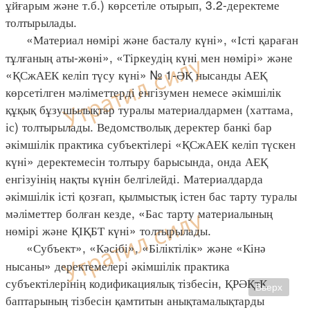
ұйғарым және т.б.) көрсетіле отырып, 3.2-деректеме
толтырылады.
«Материал нөмірі және басталу күні», «Істі қараған
тұлғаның аты-жөні», «Тіркеудің күні мен нөмірі» және
«ҚСжАЕК келіп түсу күні» № 1-ӘҚ нысанды АЕҚ
көрсетілген мәліметтерді енгізумен немесе әкімшілік
құқық бұзушылықтар туралы материалдармен (хаттама,
іс) толтырылады. Ведомстволық деректер банкі бар
әкімшілік практика субъектілері «ҚСжАЕК келіп түскен
күні» деректемесін толтыру барысында, онда АЕҚ
енгізуінің нақты күнін белгілейді. Материалдарда
әкімшілік істі қозғап, қылмыстық істен бас тарту туралы
мәліметтер болған кезде, «Бас тарту материалының
нөмірі және ҚІҚБТ күні» толтырылады.
«Субъект», «Кәсібі», «Біліктілік» және «Кінә
нысаны» деректемелері әкімшілік практика
субъектілерінің кодификациялық тізбесін, ҚРӘҚтК
Вверх
баптарының тізбесін қамтитын анықтамалықтарды