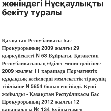
жөніндегі Нұсқаулықты
бекіту туралы
Қазақстан Республикасы Бас
Прокурорының 2009 жылғы 29
қыркүйектегі N 53 Бұйрығы. Қазақстан
Республикасының Әділет министрлігінде
2009 жылғы 11 қарашада Нормативтік
құқықтық кесімдерді мемлекеттік тіркеудің
тізіліміне N 5854 болып енгізілді. Күші
жойылды - Қазақстан Республикасы Бас
Прокурорының 2012 жылғы 12
қарашадағы № 134 Бұйрығымен