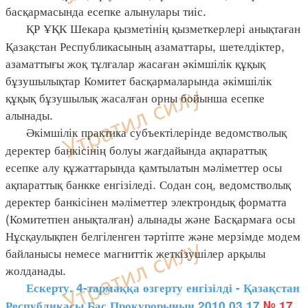
басқармасында есепке алынулары тиіс.
ҚР ҰҚК Шекара қызметінің қызметкерлері анықтаған
Қазақстан Республикасының азаматтары, шетелдіктер,
азаматтығы жоқ тұлғалар жасаған әкімшілік құқық
бұзушылықтар Комитет басқармаларында әкімшілік
құқық бұзушылық жасалған орны бойынша есепке
алынады.
Әкімшілік практика субъектілерінде ведомстволық
деректер банкісінің болуы жағдайында ақпараттық
есепке алу құжаттарында қамтылатын мәліметтер осы
ақпараттық банкке енгізіледі. Содан соң, ведомстволық
деректер банкісінен мәліметтер электрондық форматта
(Комитетпен анықталған) алынады және Басқармаға осы
Нұсқаулықпен белгіленген тәртіпте және мерзімде модем
байланысы немесе магниттік жеткізушілер арқылы
жолданады.
Ескерту. 4-тармаққа өзгерту енгізілді - Қазақстан
Республикасы Бас Прокурорының 2010.03.17
№ 17