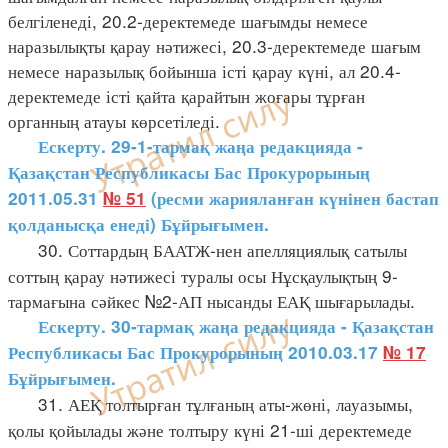
белгіленеді, 20.2-деректемеде шағымды немесе
наразылықты қарау нәтижесі, 20.3-деректемеде шағым
немесе наразылық бойынша істі қарау күні, ал 20.4-
деректемеде істі қайта қарайтын жоғары тұрған
органның атауы көрсетіледі.
Ескерту. 29-1-тармақ жаңа редакцияда -
Қазақстан Республикасы Бас Прокурорының
2011.05.31
№ 51
(ресми жарияланған күнінен бастап
қолданысқа енеді) Бұйрығымен.
30. Соттардың БААТЖ-нен апелляциялық сатылы
соттың қарау нәтижесі туралы осы Нұсқаулықтың 9-
тармағына сәйкес №2-АП нысанды ЕАҚ шығарылады.
Ескерту. 30-тармақ жаңа редакцияда - Қазақстан
Республикасы Бас Прокурорының 2010.03.17
№ 17
Бұйрығымен.
31. АЕҚ толтырған тұлғаның аты-жөні, лауазымы,
қолы қойылады және толтыру күні 21-ші деректемеде