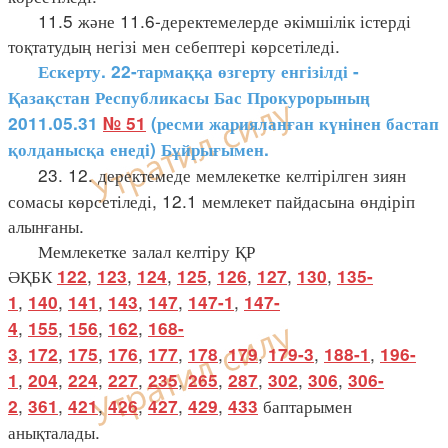
11.5 және 11.6-деректемелерде әкімшілік істерді
тоқтатудың негізі мен себептері көрсетіледі.
Ескерту. 22-тармаққа өзгерту енгізілді -
Қазақстан Республикасы Бас Прокурорының
2011.05.31
№ 51
(
ресми жарияланған күнінен бастап
қолданысқа енеді
)
Бұйрығымен.
23. 12. деректемеде мемлекетке келтірілген зиян
сомасы көрсетіледі, 12.1 мемлекет пайдасына өндіріп
алынғаны.
Мемлекетке залал келтіру ҚР
ӘҚБК
,
,
,
,
,
,
,
122
123
124
125
126
127
130
135-
,
,
,
,
,
,
1
140
141
143
147
147-1
147-
,
,
,
,
4
155
156
162
168-
,
,
,
,
,
,
,
,
,
3
172
175
176
177
178
179
179-3
188-1
196-
,
,
,
,
,
,
,
,
,
1
204
224
227
235
265
287
302
306
306-
,
,
,
,
,
,
баптарымен
2
361
421
426
427
429
433
анықталады.