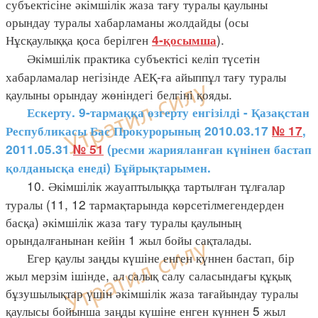
субъектісіне әкімшілік жаза тағу туралы қаулыны
орындау туралы хабарламаны жолдайды (осы
Нұсқаулыққа қоса берілген
).
4-қосымша
Әкімшілік практика субъектісі келіп түсетін
хабарламалар негізінде АЕҚ-ға айыппұл тағу туралы
қаулыны орындау жөніндегі белгіні қояды.
Ескерту. 9-тармаққа өзгерту енгізілді - Қазақстан
Республикасы Бас Прокурорының 2010.03.17
№ 17
,
2011.05.31
№ 51
(
ресми жарияланған күнінен бастап
қолданысқа енеді
)
Бұйрықтарымен.
10. Әкімшілік жауаптылыққа тартылған тұлғалар
туралы (11, 12 тармақтарында көрсетілмегендерден
басқа) әкімшілік жаза тағу туралы қаулының
орындалғанынан кейін 1 жыл бойы сақталады.
Егер қаулы заңды күшіне енген күннен бастап, бір
жыл мерзім ішінде, ал салық салу саласындағы құқық
бұзушылықтар үшін әкімшілік жаза тағайындау туралы
қаулысы бойынша заңды күшіне енген күннен 5 жыл