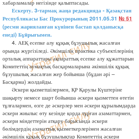
хабарламалар негізінде қалыптасады.
Ескерту. 3-тармақ жаңа редакцияда - Қазақстан
Республикасы Бас Прокурорының 2011.05.31
№ 51
(
ресми жарияланған күнінен бастап қолданысқа
енеді
)
Бұйрығымен.
4. АЕҚ есепке алу құқық бұзушылық жасалған
орында жүргізіледі. Әкімшілік практика субъектілерінің
орталық аппараттары ақпараттық есепке алу құжаттарын
Комитеттің аумақтық басқармаларына әкімшілік құқық
бұзушылық жасалған жер бойынша (бұдан әрі –
Басқарма) жолдайды.
Әскери қызметшілермен, ҚР Қарулы Күштеріне
шақырту немесе шарт бойынша әскери қызметтен өтетін
тұлғалармен, өзге де әскерлер мен әскери құрылымдарда
әскери жиылыс өту кезінде қорда тұрған азаматтармен,
әскери міндеттерін атқару барысында әскери
бөлімдердің азаматтық қызметкерлерімен жасалған
әкімшілік құқық бұзушылықтар Комитеттің әскери