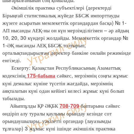
Әкімшілік практика субъектілері (деректерді
Бірыңғай статистикалық жүйеде ББСЖ импорттауды
жүзеге асыратын мемлекеттік органдардан басқа) № 1-
АП нысанды АЕҚ-ны он күн мерзімділігімен – әр айдың
10, 20, 30 күндері жолдайды. Мемлекеттік органдар №
1-ӘҚ нысанды АЕҚ ББСЖ толтырып,
орталықтандырылған деректер банкіне онлайн режимінде
енгізеді.
Ескерту: Қазақстан Республикасының Азаматтық
кодексінің
сәйкес, мерзімнің соңғы жұмыс
175-бабына
күні демалыс күніне түсетін жағдайда, мерзімнің
аяқталатын күні одан кейінгі келесі жұмыс күні болып
табылады.
Айыппұлды ҚР ӘҚБК
-
баптарына сәйкес
708
709
өндіріп алу туралы қаулыны орындау кезінде сот
орындаушылары, уәкілетті органдар (лауазымды
тұлғалар) 3 жұмыс күні ішінде әкімшілік практика