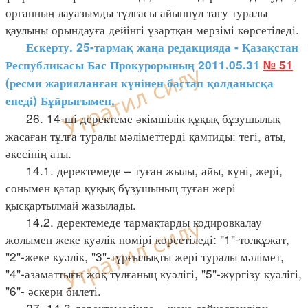
органның лауазымды тұлғасы айыппұл тағу туралы
қаулыны орындауға дейінгі ұзартқан мерзімі көрсетіледі.
Ескерту. 25-тармақ жаңа редакцияда - Қазақстан
Республикасы Бас Прокурорының 2011.05.31
№ 51
(ресми жарияланған күнінен бастап қолданысқа
енеді) Бұйрығымен.
26. 14-ші деректеме әкімшілік құқық бұзушылық
жасаған тұлға туралы мәліметтерді қамтиды: тегі, аты,
әкесінің аты.
14.1. деректемеде – туған жылы, айы, күні, жері,
сонымен қатар құқық бұзушының туған жері
қысқартылмай жазылады.
14.2. деректемеде тармақтарды кодировкалау
жолымен жеке куәлік нөмірі көрсетіледі: "1"-төлқұжат,
"2"-жеке куәлік, "3"-тұрғылықты жері туралы мәлімет,
"4"-азаматтығы жоқ тұлғаның куәлігі, "5"-жүргізу куәлігі,
"6"- әскери билеті.
27. 14.3-деректемесінде – жеке сәйкестендіру