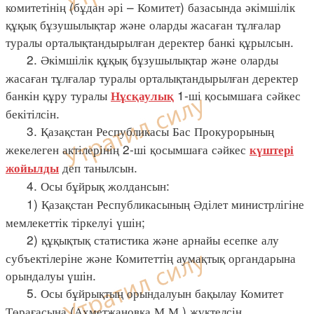
комитетінің (бұдан әрі – Комитет) базасында әкімшілік
құқық бұзушылықтар және оларды жасаған тұлғалар
туралы орталықтандырылған деректер банкі құрылсын.
2. Әкімшілік құқық бұзушылықтар және оларды
жасаған тұлғалар туралы орталықтандырылған деректер
банкін құру туралы
1-ші қосымшаға сәйкес
Нұсқаулық
бекітілсін.
3. Қазақстан Республикасы Бас Прокурорының
жекелеген актілерінің 2-ші қосымшаға сәйкес
күштері
деп танылсын.
жойылды
4. Осы бұйрық жолдансын:
1) Қазақстан Республикасының Әділет министрлігіне
мемлекеттік тіркелуі үшін;
2) құқықтық статистика және арнайы есепке алу
субъектілеріне және Комитеттің аумақтық органдарына
орындалуы үшін.
5. Осы бұйрықтың орындалуын бақылау Комитет
Төрағасына (Ахметжановқа М.М.) жүктелсін.