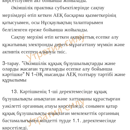
Әкімшілік практика субъектілерінде сақтау
мерзімдері өтіп кеткен АЕҚ басқарма қызметкерінің
қатысуымен, осы Нұсқаулықтың талаптарымен
белгіленген ереже бойынша жойылады.
Сақтау мерзімі өтіп кеткен ақпараттық есепке алу
құжатының электронды дерегі мұрағаттану мүмкін және
активтік есептен алынуы тиіс.
3-тарау. "Әкімшілік құқық бұзушылықтарды және
оларды жасаған тұлғаларды есепке алу бойынша
кәртішке" N 1-ӘҚ нысанды АЕҚ толтыру тәртібі және
құрылымы
13. Кәртішкенің 1-ші деректемесінде құқық
бұзушылықты анықтаған және хаттаманы құрастырған
уәкілетті органның атауы көрсетіледі, сонымен қатар
құқық бұзушылықты анықтаған мемлекеттік органның
бастамалығымен міндетті түрде 1.1. деректемесінде
көрсетіледі.