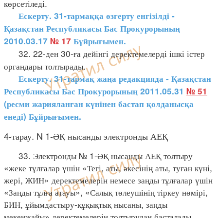
көрсетіледі.
Ескерту. 31-тармаққа өзгерту енгізілді -
Қазақстан Республикасы Бас Прокурорының
2010.03.17
№ 17
Бұйрығымен.
32. 22-ден 30-ға дейінгі деректемелерді ішкі істер
органдары толтырады.
Ескерту. 31-тармақ жаңа редакцияда - Қазақстан
Республикасы Бас Прокурорының 2011.05.31
№ 51
(ресми жарияланған күнінен бастап қолданысқа
енеді) Бұйрығымен.
4-тарау. N 1-ӘҚ нысанды электронды АЕҚ
33. Электронды № 1-ӘҚ нысанды АЕҚ толтыру
«жеке тұлғалар үшін «Тегі, аты, әкесінің аты, туған күні,
жері, ЖИН» деректемелерін немесе заңды тұлғалар үшін
«Заңды тұлға атауы», «Салық төлеушінің тіркеу нөмірі,
БИН, ұйымдастыру-құқықтық нысаны, заңды
мекенжайы» деректемелерін толтырудан басталады.