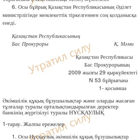
6. Осы бұйрық Қазақстан Республикасының Әділет
министрлігінде мемлекеттік тіркелгеннен соң қолданысқа
енеді.
Қазақстан Республикасының
Бас Прокуроры Қ. Мәми
Қазақстан Республикасы
Бас Прокурорының
2009 жылғы 29 қыркүйектегі
N 53 бұйрығына
1- қосымша
Әкімшілік құқық бұзушылықтар және оларды жасаған
тұлғалар туралы орталықтандырылған деректер
банкінің жүргізілуі туралы НҰСҚАУЛЫҚ
1-тарау. Жалпы ережелер
1. Осы Нұсқаулық әкімшілік құқық бұзушылықтар