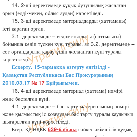
14. 2-ші деректемеде құқық бұзушылық жасалған
орын (елді-мекен, облыс аудан) көрсетіледі.
15. 3-ші деректемеде материалдарды (хаттаманы)
істі қараған орган.
3.1. деректемеде – ведомстволығы (соттылығы)
бойынша келіп түскен күні туралы, ал 3.2. деректемеде –
сот органдарына қарау үшін жолданған күні туралы
көрсетіледі.
Ескерту. 15-тармаққа өзгерту енгізілді -
Қазақстан Республикасы Бас Прокурорының
2010.03.17
№ 17
Бұйрығымен.
16. 4-ші деректемеде материал (хаттама) нөмірі
және басталған күні.
4.1. деректемеде – бас тарту материалының нөмірі
және қылмыстық іс қозғаудан бас тарту туралы қаулының
шығарылған күні көрсетіледі.
Егер, ҚР ӘҚБК
сәйкес әкімшілік құқық
639-бабына
бұзушылық туралы хаттама құрылмаса, 4-ші деректемеде