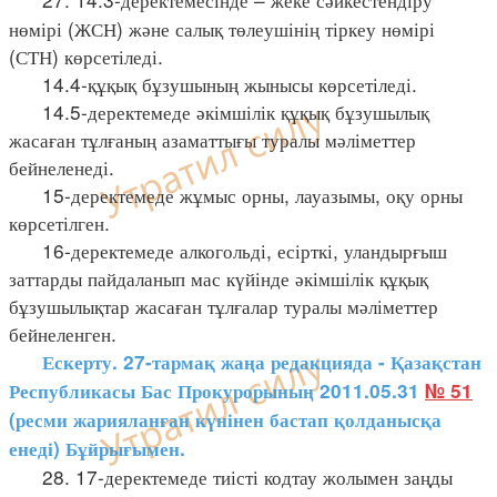
нөмірі (ЖСН) және салық төлеушінің тіркеу нөмірі
(СТН) көрсетіледі.
14.4-құқық бұзушының жынысы көрсетіледі.
14.5-деректемеде әкімшілік құқық бұзушылық
жасаған тұлғаның азаматтығы туралы мәліметтер
бейнеленеді.
15-деректемеде жұмыс орны, лауазымы, оқу орны
көрсетілген.
16-деректемеде алкогольді, есірткі, уландырғыш
заттарды пайдаланып мас күйінде әкімшілік құқық
бұзушылықтар жасаған тұлғалар туралы мәліметтер
бейнеленген.
Ескерту. 27-тармақ жаңа редакцияда - Қазақстан
Республикасы Бас Прокурорының 2011.05.31
№ 51
(ресми жарияланған күнінен бастап қолданысқа
енеді) Бұйрығымен.
28. 17-деректемеде тиісті кодтау жолымен заңды