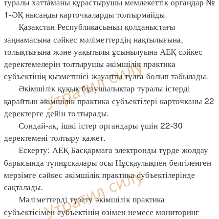
туралы хаттаманы құрастырушы мемлекеттік органдар №
1-ӘҚ нысанды карточкаларды толтырмайды
Қазақстан Республикасының қолданыстағы
заңнамасына сәйкес мәліметтердің нақтылығына,
толықтығына және уақытылы ұсынылуына АЕҚ сәйкес
деректемелерін толтырушы әкімшілік практика
субъектінің қызметшісі жауапты тұлға болып табылады.
Әкімшілік құқық бұзушылықтар туралы істерді
қарайтын әкімшілік практика субъектілері карточканы 22
деректерге дейін толтырады.
Сондай-ақ, ішкі істер органдары үшін 22-30
деректемені толтыру қажет.
Ескерту: АЕҚ Басқармаға электронды түрде жолдау
барысында түпнұсқалары осы Нұсқаулықпен белгіленген
мерзімге сәйкес әкімшілік практика субъектілерінде
сақталады.
Мәліметтерді түзету әкімшілік практика
субъектісімен субъектінің өзімен немесе мониторинг