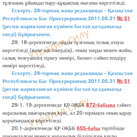
тұлғаның ұйымдастыру-құқықтық нысаны көрсетіледі.
Ескерту. 28-тармақ жаңа редакцияда - Қазақстан
Республикасы Бас Прокурорының 2011.05.31
№ 51
(ресми жарияланған күнінен бастап қолданысқа
енеді) Бұйрығымен.
29. 18-деректемеде заңды тұлғаның толық атауы
көрсетіледі (жеке кәсіпкердің), оның заңды мекен-жайы,
салық төлеушінің тіркеу нөмірі, бизнес-сәйкестендіру
нөмірі көрсетіледі.
Ескерту. 29-тармақ жаңа редакцияда - Қазақстан
Республикасы Бас Прокурорының 2011.05.31
№ 51
(ресми жарияланған күнінен бастап қолданысқа
енеді) Бұйрығымен.
29-1. 19-деректемеде ҚР ӘҚБК
сәйкес
672-бабына
наразылық шығарылған күні, ал 20-тармақта оның қарау
қорытындысы көрсетіледі.
20.1-деректемеде ҚР ӘҚБК
тәртібінде
655-бабы
шағымдалған немесе наразылық білдірілген қаулы