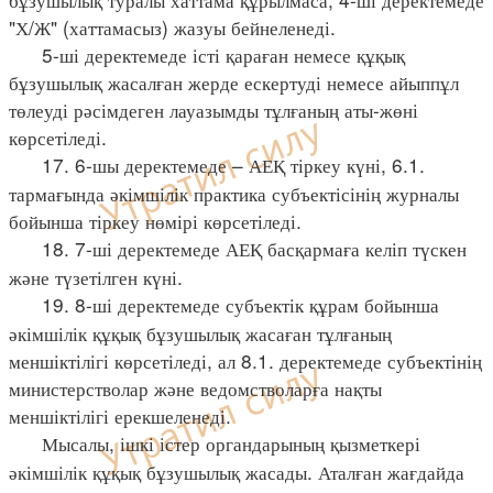
"Х/Ж" (хаттамасыз) жазуы бейнеленеді.
5-ші деректемеде істі қараған немесе құқық
бұзушылық жасалған жерде ескертуді немесе айыппұл
төлеуді рәсімдеген лауазымды тұлғаның аты-жөні
көрсетіледі.
17. 6-шы деректемеде – АЕҚ тіркеу күні, 6.1.
тармағында әкімшілік практика субъектісінің журналы
бойынша тіркеу нөмірі көрсетіледі.
18. 7-ші деректемеде АЕҚ басқармаға келіп түскен
және түзетілген күні.
19. 8-ші деректемеде субъектік құрам бойынша
әкімшілік құқық бұзушылық жасаған тұлғаның
меншіктілігі көрсетіледі, ал 8.1. деректемеде субъектінің
министерстволар және ведомстволарға нақты
меншіктілігі ерекшеленеді.
Мысалы, ішкі істер органдарының қызметкері
әкімшілік құқық бұзушылық жасады. Аталған жағдайда