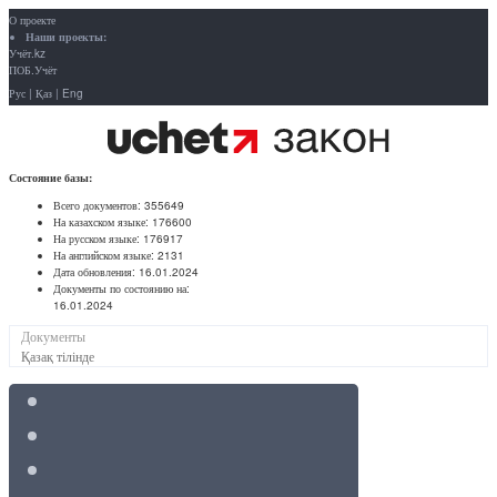
О проекте
Наши проекты:
Учёт.kz
ПОБ.Учёт
Рус
|
Қаз
|
Eng
Состояние базы:
Всего документов:
355649
На казахском языке:
176600
На русском языке:
176917
На английском языке:
2131
Дата обновления:
16.01.2024
Документы по состоянию на:
16.01.2024
Документы
Қазақ тілінде