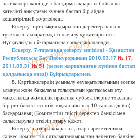
нәтижелері жөніндегі басқарма ақпараты бойынша
қателікті анықтаған күннен бастап бір айдан
кешіктірілмей жүргізіледі.
Ескерту: орталықтандырылған деректер банкіне
түзетілген ақпараттық есепке алу құжаттары осы
Нұсқаулықтың 9-тармағына сәйкес жолданады.
Ескерту. 7-тармаққа өзгерту енгізілді - Қазақстан
Республикасы Бас Прокурорының 2010.03.17
№ 17
,
2011.05.31
№ 51
(
ресми жарияланған күнінен бастап
қолданысқа енеді
)
Бұйрықтарымен.
8. Кәртішкелердің ұсынылу өзуақытылығының есепке
алынуы және бақылауы толықтығын қамтамасыз ету
мақсатында әкімшілік практика субъектілеріне тоқсанда
бір рет (келесі есептік тоқсан айының 10 санына дейін)
басқарманың (Комитеттің) тиісті деректер банкісімен
салыстырулар өткізіп отыру қажет.
Ескерту: соттар ақпараттық өзара әрекеттестікке
сәйкес Комитеттің орталықтандырылған деректер банкіне