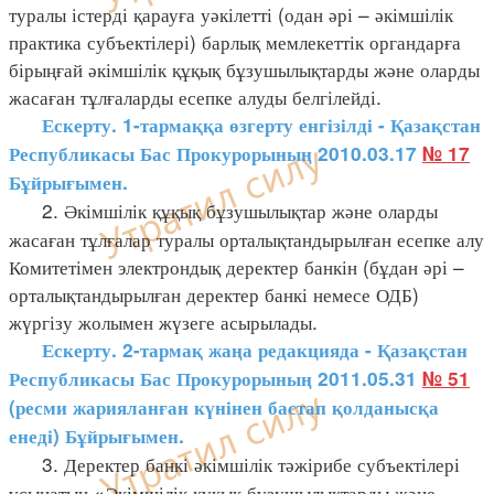
туралы істерді қарауға уәкілетті (одан әрі – әкімшілік
практика субъектілері) барлық мемлекеттік органдарға
бірыңғай әкімшілік құқық бұзушылықтарды және оларды
жасаған тұлғаларды есепке алуды белгілейді.
Ескерту. 1-тармаққа өзгерту енгізілді - Қазақстан
Республикасы Бас Прокурорының 2010.03.17
№ 17
Бұйрығымен.
2. Әкімшілік құқық бұзушылықтар және оларды
жасаған тұлғалар туралы орталықтандырылған есепке алу
Комитетімен электрондық деректер банкін (бұдан әрі –
орталықтандырылған деректер банкі немесе ОДБ)
жүргізу жолымен жүзеге асырылады.
Ескерту. 2-тармақ жаңа редакцияда - Қазақстан
Республикасы Бас Прокурорының 2011.05.31
№ 51
(
ресми жарияланған күнінен бастап қолданысқа
енеді
)
Бұйрығымен.
3. Деректер банкі әкімшілік тәжірибе субъектілері
ұсынатын «Әкімшілік құқық бұзушылықтарды және