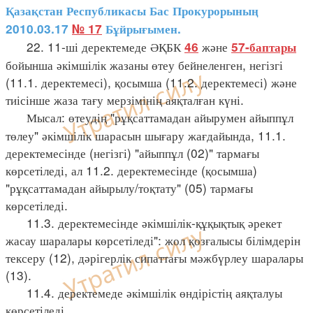
Қазақстан Республикасы Бас Прокурорының
2010.03.17
№ 17
Бұйрығымен.
22. 11-ші деректемеде ӘҚБК
және
46
57-баптары
бойынша әкімшілік жазаны өтеу бейнеленген, негізгі
(11.1. деректемесі), қосымша (11.2. деректемесі) және
тиісінше жаза тағу мерзімінің аяқталған күні.
Мысал: өтеудің "рұқсаттамадан айырумен айыппұл
төлеу" әкімшілік шарасын шығару жағдайында, 11.1.
деректемесінде (негізгі) "айыппұл (02)" тармағы
көрсетіледі, ал 11.2. деректемесінде (қосымша)
"рұқсаттамадан айырылу/тоқтату" (05) тармағы
көрсетіледі.
11.3. деректемесінде әкімшілік-құқықтық әрекет
жасау шаралары көрсетіледі": жол қозғалысы білімдерін
тексеру (12), дәрігерлік сипаттағы мәжбүрлеу шаралары
(13).
11.4. деректемеде әкімшілік өндірістің аяқталуы
көрсетіледі.