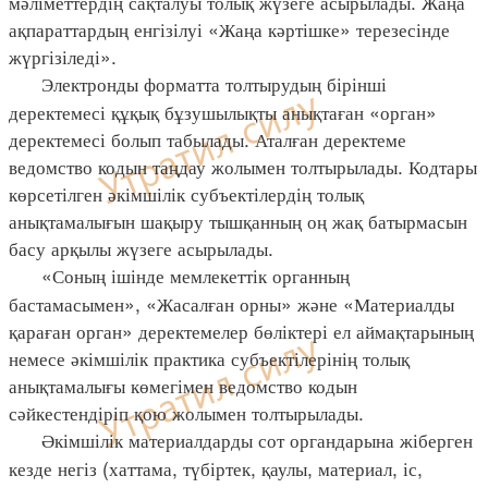
мәліметтердің сақталуы толық жүзеге асырылады. Жаңа
ақпараттардың енгізілуі «Жаңа кәртішке» терезесінде
жүргізіледі».
Электронды форматта толтырудың бірінші
деректемесі құқық бұзушылықты анықтаған «орган»
деректемесі болып табылады. Аталған деректеме
ведомство кодын таңдау жолымен толтырылады. Кодтары
көрсетілген әкімшілік субъектілердің толық
анықтамалығын шақыру тышқанның оң жақ батырмасын
басу арқылы жүзеге асырылады.
«Соның ішінде мемлекеттік органның
бастамасымен», «Жасалған орны» және «Материалды
қараған орган» деректемелер бөліктері ел аймақтарының
немесе әкімшілік практика субъектілерінің толық
анықтамалығы көмегімен ведомство кодын
сәйкестендіріп қою жолымен толтырылады.
Әкімшілік материалдарды сот органдарына жіберген
кезде негіз (хаттама, түбіртек, қаулы, материал, іс,