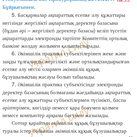
Бұйрығымен.
5. Басқармалар ақпараттық есепке алу құжаттары
негізінде жергілікті ақпараттық деректер базасына
(бұдан әрі – жергілікті деректер базасы) келіп түсетін
ақпараттарды электронды тәртіпте Комитеттің орталық
банкіне жолдау жолымен қалыптастырады.
6. Әкімшілік практика субъектілерімен жеке және
заңды тұлғаларды жергілікті және орталықтандырылған
есепке алу негізі олармен әкімшілік құқық
бұзушылықтың жасауы болып табылады.
7. Әкімшілік практика субъектісінде электронды
деректер базасының болмағаны жағдайында ақпараттық
есепке алу құжаттары субъектілермен түсінікті, баспа
әріптерімен, көгілдір немесе қара бояумен қолмен
немесе компьютер арқылы басумен жазылады.
Соттар қарайтын әкімшілік құқық бұзушылықтар
туралы істер бойынша әкімшілік құқық бұзушылықтар