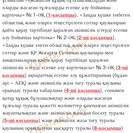
оларды жасаған тұлғаларды есепке алу бойынша
карточка» № 1-ӘҚ (
), «Заңды күшке енбеген
1-қосымша
облыстық және оларға теңестірілген соттар қаулыларын
қайта қарау тәртібінде қаралған әкімшілік істерді есепке
алу бойынша карточка» № 2-ӘҚ (
),
2-ші қосымша
«Заңды күшке енген облыстық және оларға теңестірілген
соттар және ҚР Жоғарғы Сотының қаулылары мен
анықтамаларын қайта қарау тәртібінде қаралған
әкімшілік істерді есепке алу карточкасы» № 3-ӘҚ (
3-ші
) ақпараттық есепке алу құжаттарының (бұдан
қосымша
әрі – АЕҚ) және әкімшілік жаза тағу туралы қаулыны
орындау туралы хабарлама (
), сонымен
4-ші қосымша
қатар құқық бұзушылықтар және оларды жасаған
тұлғалар туралы қажетті мәліметтер қамтылған әкімшілік
жауаптылықтан және әкімшілік жазадан босату туралы
(
) және әкімшілік жаза тағу туралы
5-ші қосымша
қаулының орындалуын қысқарту туралы (
)
8-қосымша