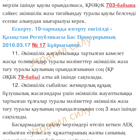
мерзім ішінде қаулы орындалмаса, ҚРӘҚтК
703-бабына
сәйкес әкімшілік жаза тағайындау туралы қаулы белсенді
есепке алынудан шығарылуы керек.
Ескерту. 10-тармаққа өзгерту енгізілді -
Қазақстан Республикасы Бас Прокурорының
2010.03.17
№ 17
Бұйрығымен.
11. Әкімшілік жауаптылыққа тартылған кәмелет
жасқа толмағандар туралы мәліметтер әкімшілік жаза
тағу туралы қаулының орындалғанынан соң (ҚР
ӘҚБК
) алты ай ішінде сақталады.
79-бабы
12. Әкімшілік сыбайлас жемқорлық құқық
бұзушылық жасағандары үшін әкімшілік жауаптылыққа
тартылған тұлғалар туралы мәліметтер әкімшілік жаза
тағу туралы қаулының орындалғанынан соң 3 жыл ішінде
сақталады.
Басқармадағы сақтау мерзімдері өтеліп кеткен АЕҚ
жойылған есепке алу құжаттарының жалпы санының
көрсетілуімен акт бойынша жойылады.