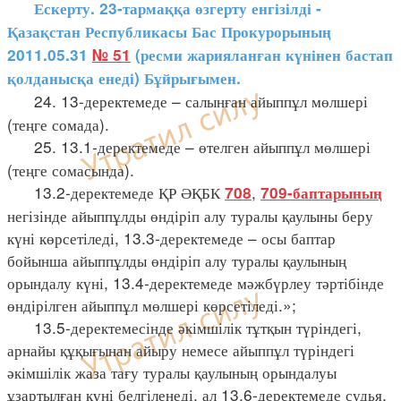
Ескерту. 23-тармаққа өзгерту енгізілді -
Қазақстан Республикасы Бас Прокурорының
2011.05.31
№ 51
(
ресми жарияланған күнінен бастап
қолданысқа енеді
)
Бұйрығымен.
24. 13-деректемеде – салынған айыппұл мөлшері
(теңге сомада).
25. 13.1-деректемеде – өтелген айыппұл мөлшері
(теңге сомасында).
13.2-деректемеде ҚР ӘҚБК
,
708
709-баптарының
негізінде айыппұлды өндіріп алу туралы қаулыны беру
күні көрсетіледі, 13.3-деректемеде – осы баптар
бойынша айыппұлды өндіріп алу туралы қаулының
орындалу күні, 13.4-деректемеде мәжбүрлеу тәртібінде
өндірілген айыппұл мөлшері көрсетіледі.»;
13.5-деректемесінде әкімшілік тұтқын түріндегі,
арнайы құқығынан айыру немесе айыппұл түріндегі
әкімшілік жаза тағу туралы қаулының орындалуы
ұзартылған күні белгіленеді, ал 13.6-деректемеде судья,