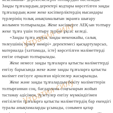
Заңды тұлғалардың деректері кодтары көрсетілген заңды
тұлғалардың және жеке кәсіпкерліктердің нысандары
түрлерінің толық анықтамалығын экранға шығару
жолымен толтырылады. Жеке кәсіпкерге АЕҚ-ын толтыру
жеке тұлға үшін толтыру түріне ұқсас келеді.
«Заңды тұлға атауы, заңды мекенжайы, салық
төлеушінің тіркеу нөмірі» деректемесі қысқартуларсыз,
материалда (хаттамада, істе) көрсетілген мәліметтерді
енгізе отырып толтырылады.
Жеке немесе заңды тұлғаларға қатысты мәліметтерді
енгізу барысында жеке және заңды тұлғаларға қатысты
мәлімет енгізуге арналған кіріспелер жасырылады.
Жеке және заңды тұлғалардың бекіту мәліметтерін
толтырғаннан соң, бағдарлама соңғыларын жойып
тастамау әдісімен, түзетулер енгізу мүмкіндігімен
енгізілетін тұлғаларға қатысты мәліметтердің бар екендігі
туралы анықтамаларды ұсынады, сонымен қатар