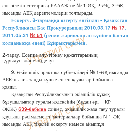
енгізілетін соттардың БАААЖ-не № 1-ӘҚ, 2-ӘҚ, 3-ӘҚ
нысанды АЕҚ деректемелерін толтырады.
Ескерту. 8-тармаққа өзгерту енгізілді - Қазақстан
Республикасы Бас Прокурорының 2010.03.17
№ 17
,
2011.05.31
№ 51
(
ресми жарияланған күнінен бастап
қолданысқа енеді
)
Бұйрықтарымен.
2-тарау. Есепке алу-тіркеу құжаттарының
құрылуы және өңделуі
9. Әкімшілік практика субъектілері № 1-ӘҚ нысанды
АЕҚ-ны тек заңды күшке енген қаулылар бойынша
қояды.
Қазақстан Республикасының әкімшілік құқық
бұзушылықтар туралы кодексінің (бұдан әрі – ҚР
ӘҚБК)
сәйкес, әкімшілік жаза тағу туралы
639-бабына
қаулыны рәсімдемеген материалдар бойынша N 1-ӘҚ
нысанды АЕҚ тікелей ескерту немесе айыппұл
шығарылғанынан соң қойылады.