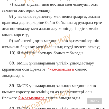
7) алдын алудың, диагностика мен емдеудің осы
заманғы әдістерін қолдану;
8) учаскелік терапевтер мен педиатрларға, жалпы
практика дәрігерлеріне бейін бойынша ауруларды ерте
диагностикалау мен алдын алу жөніндегі әдістемелік
көмек көрсету;
9) кабинеттің орта медициналық қызметшілерінің
жұмысын бақылау мен басшылық етуді жүзеге асыру;
10) біліктілігін арттыру болып табылады.
38. БМСК ұйымдарының үлгілік ұйымдастыру
құрылымы осы Ережеге
сәйкес
1-қосымшаға
анықталады.
39. БМСК ұйымдарының халыққа медициналық
қызмет көрсету көлемінің ең аз нормативтері осы
Ережеге
сәйкес анықталады.
2-қосымшаға
Вверх
40. БМСК ұйымдарының үлгілік штаттары мен штат