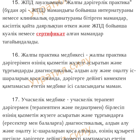
15. ЖПД лауазымына "Жалпы дәрігерлік практика"
(бұдан әрі - ЖПД) мамандығы бойынша интернатураны
немесе клиникалық ординатураны бітірген мамандар,
кәсіптік қайта даярлықтан өткен және ЖПД бойынша
куәлік немесе
алған мамандар
сертификат
тағайындалады.
16. Жалпы практика медбикесі - жалпы практика
дәрігерімен өзінің қызметін жүзеге асыратын және
тұрғындарды диагностикалық, алдын алу және оңалту іс-
шараларын қоса алғанда, дәрігерге дейінгі көмекпен
қамтамасыз ететін медбике ісі саласындағы маман.
17. Учаскелік медбике - учаскелік терапевт
дәрігермен (терапевтпен және педиатрмен) бірлесіп
өзінің қызметін жүзеге асыратын және тұрғындарға
(ересектер мен балаларға) диагностикалық, алдын алу
және оңалту іс-шараларын қоса алғанда, өзінің құзыреті
шегінде дәрігерге дейінгі көмекті қамтамасыз ететін