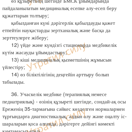
өз құзыретінің шегінде БМСК ұйымдарында
пайдаланылатын медициналық есепке алу-есеп беру
құжаттарын толтыру;
қабылданған күні дәрігерлік қабылдауды қажет
етпейтін науқастарды зертханалық және басқа да
зерттеулерге жіберу;
12) үйде және күндізгі стационарда медбикелік
күтім жасауды ұйымдастыру;
13) кіші медициналық қызметшінің жұмысын
үйлестіру;
14) өз біліктілігінің деңгейін арттыру болып
табылады.
36. Учаскелік медбике (терапиялық немесе
педиатриялық) - өзінің құзыреті шегінде, сондай-ақ осы
Ереженің 35-тармағына сәйкес көзделген нормалармен
тұрғындарға диагностикалық, алдын алу және оңалту іс-
шараларын қоса алғанда, дәрігерге дейінгі көмекті
қамтамасыз етеді.