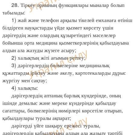
28. Тіркеу орнының функциялары мыналар болып
табылады:
1) жай және телефон арқылы тікелей емханаға өтініш
білдірген науқастарды үйде қызмет көрсету үшін
дәрігердің және олардың құзыретіндегі мәселелер
бойынша орта медицина қызметкерлерінің қабылдауына
алдын ала жазуды жүзеге асыру;
2) халықтың жіті ағымын реттеу;
3) дәрігерлердің бөлмелеріне медициналық
құжаттарды іріктеу және әкелу, картотекаларды дұрыс
жүргізу мен сақтау;
4) халықты:
дәрігерлердің аптаның барлық күндерінде, оның
ішінде демалыс және мереке күндерінде қабылдау
сағаттары, бөлмелерінің нөмірлері көрсетіле отырып,
қабылдаулары туралы ақпарат;
дәрігерді үйге шақыру ережесі туралы,
дәрігерлердің қабылдауына алдын ала жазылу тәртібі