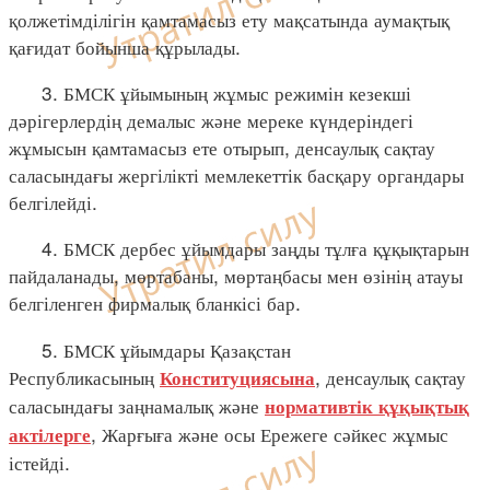
қолжетімділігін қамтамасыз ету мақсатында аумақтық
қағидат бойынша құрылады.
3. БМСК ұйымының жұмыс режимін кезекші
дәрігерлердің демалыс және мереке күндеріндегі
жұмысын қамтамасыз ете отырып, денсаулық сақтау
саласындағы жергілікті мемлекеттік басқару органдары
белгілейді.
4. БМСК дербес ұйымдары заңды тұлға құқықтарын
пайдаланады, мөртабаны, мөртаңбасы мен өзінің атауы
белгіленген фирмалық бланкісі бар.
5. БМСК ұйымдары Қазақстан
Республикасының
, денсаулық сақтау
Конституциясына
саласындағы заңнамалық және
нормативтік құқықтық
, Жарғыға және осы Ережеге сәйкес жұмыс
актілерге
істейді.