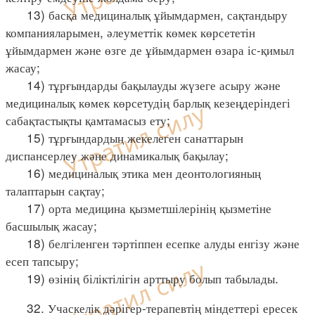
13) басқа медициналық ұйымдармен, сақтандыру
компанияларымен, әлеуметтік көмек көрсететін
ұйымдармен және өзге де ұйымдармен өзара іс-қимыл
жасау;
14) тұрғындарды бақылауды жүзеге асыру және
медициналық көмек көрсетудің барлық кезеңдеріндегі
сабақтастықты қамтамасыз ету;
15) тұрғындардың жекелеген санаттарын
диспансерлеу және динамикалық бақылау;
16) медициналық этика мен деонтологияның
талаптарын сақтау;
17) орта медицина қызметшілерінің қызметіне
басшылық жасау;
18) белгіленген тәртіппен есепке алуды енгізу және
есеп тапсыру;
19) өзінің біліктілігін арттыру болып табылады.
32. Учаскелік дәрігер-терапевтің міндеттері ересек