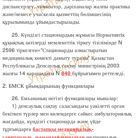
диспансерлеу, химизатор, дәріханалар жалпы практика
және/немесе учаскелік қызметтің бөлімшесінің
құрылымында ұйымдастырылады.
25. Күндізгі стационардың жұмысы Нормативтік
құқықтық актілерді мемлекеттік тіркеу тізілімінде N
2596 тіркелген»"Стационарды алмастыратын
медициналық көмекті дамыту туралы" Қазақстан
Республикасы Денсаулық сақтау министрінің 2003
жылғы 14 қарашадағы N
бұйрығымен реттеледі.
840
2. БМСК ұйымдарының функциялары
26. Емхананың негізгі функциялары мыналар:
1) денсаулық сақтау саласындағы уәкілетті орган
бекіткен түрлер мен көлемдерге сәйкес амбулаториялық
жағдайда, күндізгі стационарда және үйде
тұрғындарға
бастапқы медициналық-
,
медициналық,
санитарлық
мамандандырылған