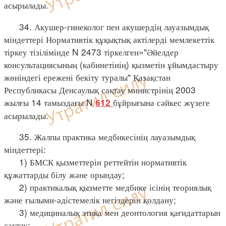
асырылады.
34. Акушер-гинеколог пен акушердің лауазымдық
міндеттері Нормативтік құқықтық актілерді мемлекеттік
тіркеу тізілімінде N 2473 тіркелген»"Әйелдер
консультациясының (кабинетінің) қызметін ұйымдастыру
жөніндегі ережені бекіту туралы" Қазақстан
Республикасы Денсаулық сақтау министрінің 2003
жылғы 14 тамыздағы N
бұйрығына сәйкес жүзеге
612
асырылады.
35. Жалпы практика медбикесінің лауазымдық
міндеттері:
1) БМСК қызметтерін реттейтін нормативтік
құжаттарды білу және орындау;
2) практикалық қызметте медбике ісінің теориялық
және ғылыми-әдістемелік негіздерін қолдану;
3) медициналық этика мен деонтология қағидаттарын
сақтау;