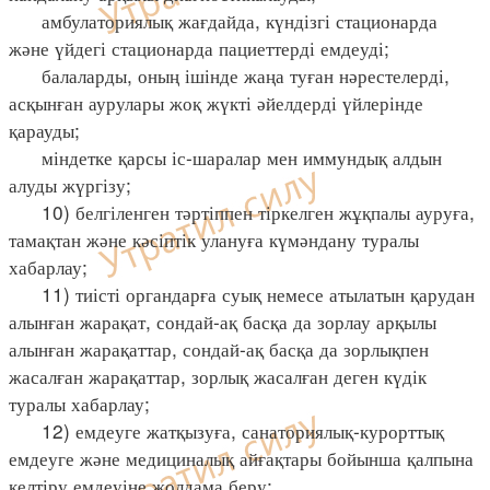
амбулаториялық жағдайда, күндізгі стационарда
және үйдегі стационарда пациеттерді емдеуді;
балаларды, оның ішінде жаңа туған нәрестелерді,
асқынған аурулары жоқ жүкті әйелдерді үйлерінде
қарауды;
міндетке қарсы іс-шаралар мен иммундық алдын
алуды жүргізу;
10) белгіленген тәртіппен тіркелген жұқпалы ауруға,
тамақтан және кәсіптік улануға күмәндану туралы
хабарлау;
11) тиісті органдарға суық немесе атылатын қарудан
алынған жарақат, сондай-ақ басқа да зорлау арқылы
алынған жарақаттар, сондай-ақ басқа да зорлықпен
жасалған жарақаттар, зорлық жасалған деген күдік
туралы хабарлау;
12) емдеуге жатқызуға, санаториялық-курорттық
емдеуге және медициналық айғақтары бойынша қалпына
келтіру емдеуіне жолдама беру;