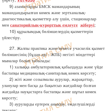
9) азаматтарды БМСК мамандарының
мамандандырылған көмек және зертханалық-
диагностикалық қызметтер алу үшін, стационарлар
мен
;
санаторийлық-курорттық емдеуге
жіберуі
10) құрылымдық бөлімшелердің қызметтерін
үйлестіру.
27. Жалпы практика және/немесе учаскелік қызмет
бөлімшесінің (бұдан әрі - ЖПБ) негізгі міндеттері
мыналар болып табылады:
1) халыққа амбулаториялық қабылдауда және үйде
бастапқы медициналық-санитарлық көмек көрсету;
2) жіті және созылмалы аурулар, жарақаттар,
уланулар мен басқа да бақытсыз жағдайлар болған
жағдайда науқастарға бастапқы және шұғыл көмек
көрсету;
3) ауруларды ертерек анықтау, емделушілерді
тексеру;