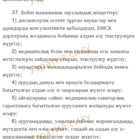
37. Бейін маманының лауазымдық міндеттері:
1) диспансерлік есепте тұрған науқастар мен
адамдарды консультативтік қабылдауды, БМСК
дәрігерінің жолдамасы бойынша алдын алу тексерулерін
жүргізу;
2) медициналық білім мен ғылымның осы заманғы
жетістіктерін пайдалана отырып, тексерулер жүргізу;
3) науқастарға мамандандырылған бейіндік көмек
жүргізу;
4) аурудың дамуы мен өршуін болдырмауға
бағытталған алдын алу іс-шараларын жүзеге асыру;
5) айғақтарына сәйкес медициналық-санитарлық
сараптамаға бағытталған ауруханаға жатқызуды жүзеге
асыру;
6) аурушаңдыққа, уақытша еңбекке жарамсыздыққа,
мүгедектік пен өлім-жітімге, сондай-ақ алдын алу іс-
шараларының тиімділігіне талдау жүргізу;