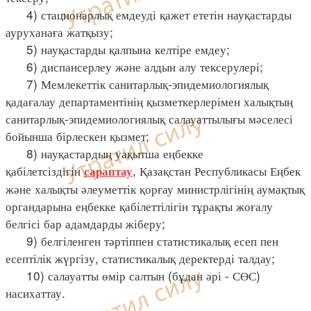
4) стационарлық емдеуді қажет ететін науқастарды
ауруханаға жатқызу;
5) науқастарды қалпына келтіре емдеу;
6) диспансерлеу және алдын алу тексерулері;
7) Мемлекеттік санитарлық-эпидемиологиялық
қадағалау департаментінің қызметкерлерімен халықтың
санитарлық-эпидемиологиялық салауаттылығы мәселесі
бойынша бірлескен қызмет;
8) науқастардың уақытша еңбекке
қабілетсіздігін
, Қазақстан Республикасы Еңбек
сараптау
және халықты әлеуметтік қорғау министрлігінің аумақтық
органдарына еңбекке қабілеттілігін тұрақты жоғалу
белгісі бар адамдарды жіберу;
9) белгіленген тәртіппен статистикалық есеп пен
есептілік жүргізу, статистикалық деректерді талдау;
10) салауатты өмір салтын (бұдан әрі - СӨС)
насихаттау.