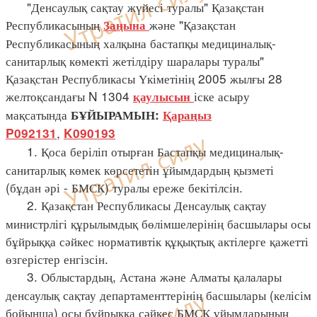
"Денсаулық сақтау жүйесі туралы" Қазақстан
Республикасының
және "Қазақстан
Заңына
Республикасының халқына бастапқы медициналық-
санитарлық көмекті жетілдіру шаралары туралы"
Қазақстан Республикасы Үкіметінің 2005 жылғы 28
желтоқсандағы N 1304
іске асыру
қаулысын
мақсатында
БҰЙЫРАМЫН:
Қараңыз
,
P092131
K090193
1. Қоса беріліп отырған Бастапқы медициналық-
санитарлық көмек көрсететін ұйымдардың қызметі
(бұдан әрі - БМСК) туралы ереже бекітілсін.
2. Қазақстан Республикасы Денсаулық сақтау
министрлігі құрылымдық бөлімшелерінің басшылары осы
бұйрыққа сәйкес нормативтік құқықтық актілерге қажетті
өзгерістер енгізсін.
3. Облыстардың, Астана және Алматы қалалары
денсаулық сақтау департаменттерінің басшылары (келісім
бойынша) осы бұйрыққа сәйкес БМСК ұйымдарының