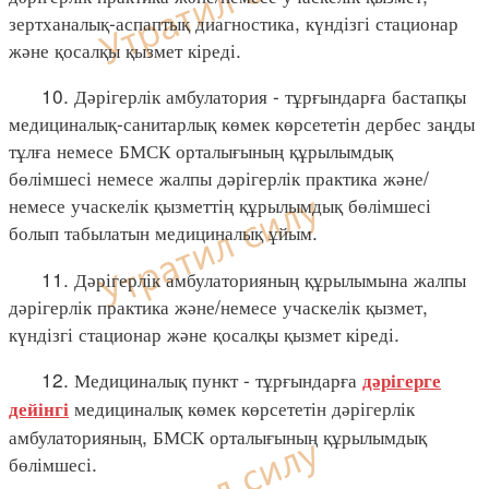
зертханалық-аспаптық диагностика, күндізгі стационар
және қосалқы қызмет кіреді.
10. Дәрігерлік амбулатория - тұрғындарға бастапқы
медициналық-санитарлық көмек көрсететін дербес заңды
тұлға немесе БМСК орталығының құрылымдық
бөлімшесі немесе жалпы дәрігерлік практика және/
немесе учаскелік қызметтің құрылымдық бөлімшесі
болып табылатын медициналық ұйым.
11. Дәрігерлік амбулаторияның құрылымына жалпы
дәрігерлік практика және/немесе учаскелік қызмет,
күндізгі стационар және қосалқы қызмет кіреді.
12. Медициналық пункт - тұрғындарға
дәрігерге
медициналық көмек көрсететін дәрігерлік
дейінгі
амбулаторияның, БМСК орталығының құрылымдық
бөлімшесі.