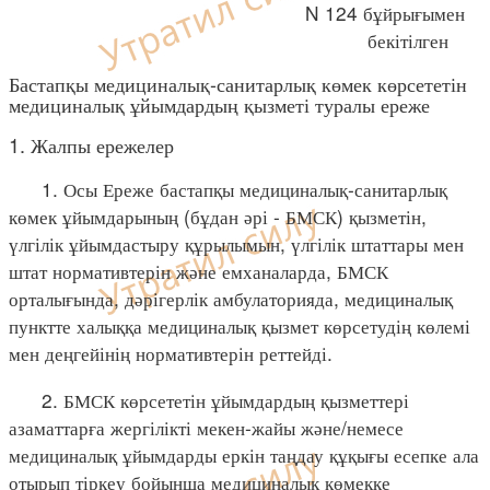
N 124 бұйрығымен
бекітілген
Бастапқы медициналық-санитарлық көмек көрсететін
медициналық ұйымдардың қызметі туралы ереже
1. Жалпы ережелер
1. Осы Ереже бастапқы медициналық-санитарлық
көмек ұйымдарының (бұдан әрі - БМСК) қызметін,
үлгілік ұйымдастыру құрылымын, үлгілік штаттары мен
штат нормативтерін және емханаларда, БМСК
орталығында, дәрігерлік амбулаторияда, медициналық
пунктте халыққа медициналық қызмет көрсетудің көлемі
мен деңгейінің нормативтерін реттейді.
2. БМСК көрсететін ұйымдардың қызметтері
азаматтарға жергілікті мекен-жайы және/немесе
медициналық ұйымдарды еркін таңдау құқығы есепке ала
отырып тіркеу бойынша медициналық көмекке