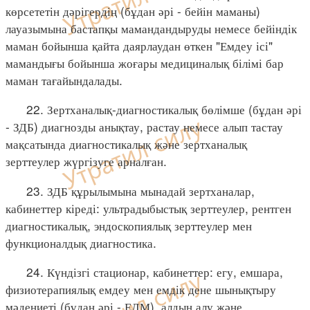
көрсететін дәрігердің (бұдан әрі - бейін маманы)
лауазымына бастапқы мамандандыруды немесе бейіндік
маман бойынша қайта даярлаудан өткен "Емдеу ісі"
мамандығы бойынша жоғары медициналық білімі бар
маман тағайындалады.
22. Зертханалық-диагностикалық бөлімше (бұдан әрі
- ЗДБ) диагнозды анықтау, растау немесе алып тастау
мақсатында диагностикалық және зертханалық
зерттеулер жүргізуге арналған.
23. ЗДБ құрылымына мынадай зертханалар,
кабинеттер кіреді: ультрадыбыстық зерттеулер, рентген
диагностикалық, эндоскопиялық зерттеулер мен
функционалдық диагностика.
24. Күндізгі стационар, кабинеттер: егу, емшара,
физиотерапиялық емдеу мен емдік дене шынықтыру
мәдениеті (бұдан әрі - ЕДМ), алдын алу және