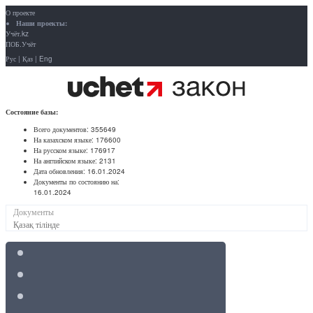
О проекте
Наши проекты:
Учёт.kz
ПОБ.Учёт
Рус
|
Қаз
|
Eng
Состояние базы:
Всего документов:
355649
На казахском языке:
176600
На русском языке:
176917
На английском языке:
2131
Дата обновления:
16.01.2024
Документы по состоянию на:
16.01.2024
Документы
Қазақ тілінде