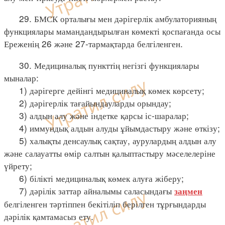
29. БМСК орталығы мен дәрігерлік амбулаторияның
функциялары мамандандырылған көмекті қоспағанда осы
Ереженің 26 және 27-тармақтарда белгіленген.
30. Медициналық пункттің негізгі функциялары
мыналар:
1) дәрігерге дейінгі медициналық көмек көрсету;
2) дәрігерлік тағайындауларды орындау;
3) алдын алу және індетке қарсы іс-шаралар;
4) иммундық алдын алуды ұйымдастыру және өткізу;
5) халықты денсаулық сақтау, аурулардың алдын алу
және салауатты өмір салтын қалыптастыру мәселелеріне
үйрету;
6) білікті медициналық көмек алуға жіберу;
7) дәрілік заттар айналымы саласындағы
заңмен
белгіленген тәртіппен бекітіліп берілген тұрғындарды
дәрілік қамтамасыз ету.