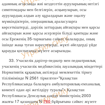
адамның ағзасында жиі кездесетін ауруларының негізгі
симптомдары мен белгілерін, асқынуларын, осы
аурулардың алдын алу құралдарын және оңалту
мүмкіндіктерін, операциялық араласуларға
көрсеткіштерді, дәрілік заттардың айғақтары мен қарсы
айғақтарын және қарсы әсерлерін білуді қамтиды және
осы Ереженің 35-тармағына сәйкес балаларды, оның
ішінде жаңа туған нәрестелерді, жүкті әйелдерді үйде
қарауды қоспағанда жүзеге асырылады.
33. Учаскелік дәрігер-педиатр мен педиатриялық
учаскенің учаскелік медбикесінің лауазымдық міндеттері
Нормативтік құқықтық актілерді мемлекеттік тіркеу
тізілімімінде N 2561 тіркелген»"Қазақстан
Республикасында балаларға амбулаториялық-емханалық
көмекті одан әрі жетілдіру туралы"» Қазақстан
Республикасы Денсаулық сақтау министрінің 2003
жылғы 17 қазандағы N
бұйрығына сәйкес жүзеге
760