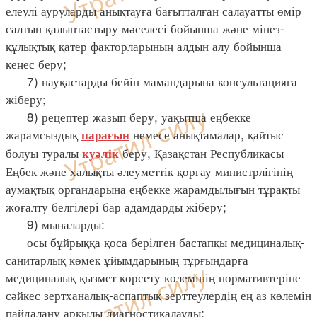
елеулі ауруларды анықтауға бағытталған салауатты өмір
салтын қалыптастыру мәселесі бойынша және мінез-
құлықтық қатер факторларының алдын алу бойынша
кеңес беру;
7) науқастарды бейін мамандарына консультацияға
жіберу;
8) рецептер жазып беру, уақытша еңбекке
жарамсыздық
немесе анықтамалар, қайтыс
парағын
болуы туралы
беру, Қазақстан Республикасы
куәлік
Еңбек және халықты әлеуметтік қорғау министрлігінің
аумақтық органдарына еңбекке жарамдылығын тұрақты
жоғалту белгілері бар адамдарды жіберу;
9) мыналарды:
осы бұйрыққа қоса берілген бастапқы медициналық-
санитарлық көмек ұйымдарының тұрғындарға
медициналық қызмет көрсету көлемінің нормативтеріне
сәйкес зертханалық-аспаптық зерттеулердің ең аз көлемін
пайдалану арқылы диагностикалауды;