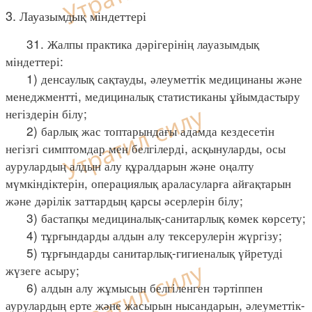
3. Лауазымдық міндеттері
31. Жалпы практика дәрігерінің лауазымдық
міндеттері:
1) денсаулық сақтауды, әлеуметтік медицинаны және
менеджментті, медициналық статистиканы ұйымдастыру
негіздерін білу;
2) барлық жас топтарындағы адамда кездесетін
негізгі симптомдар мен белгілерді, асқынуларды, осы
аурулардың алдын алу құралдарын және оңалту
мүмкіндіктерін, операциялық араласуларға айғақтарын
және дәрілік заттардың қарсы әсерлерін білу;
3) бастапқы медициналық-санитарлық көмек көрсету;
4) тұрғындарды алдын алу тексерулерін жүргізу;
5) тұрғындарды санитарлық-гигиеналық үйретуді
жүзеге асыру;
6) алдын алу жұмысын белгіленген тәртіппен
аурулардың ерте және жасырын нысандарын, әлеуметтік-