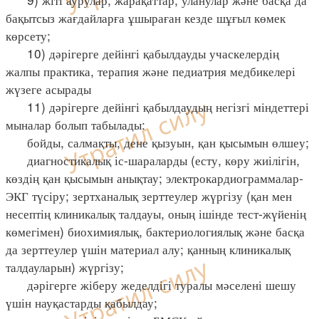
бақытсыз жағдайларға ұшыраған кезде шұғыл көмек
көрсету;
10) дәрігерге дейінгі қабылдауды учаскелердің
жалпы практика, терапия және педиатрия медбикелері
жүзеге асырады
11) дәрігерге дейінгі қабылдаудың негізгі міндеттері
мыналар болып табылады:
бойды, салмақты, дене қызуын, қан қысымын өлшеу;
диагностикалық іс-шараларды (есту, көру жиілігін,
көздің қан қысымын анықтау; электрокардиограммалар-
ЭКГ түсіру; зертханалық зерттеулер жүргізу (қан мен
несептің клиникалық талдауы, оның ішінде тест-жүйенің
көмегімен) биохимиялық, бактериологиялық және басқа
да зерттеулер үшін материал алу; қанның клиникалық
талдауларын) жүргізу;
дәрігерге жіберу жеделдігі туралы мәселені шешу
үшін науқастарды қабылдау;