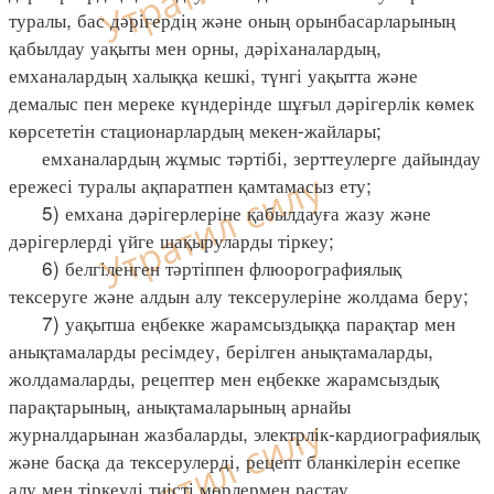
туралы, бас дәрігердің және оның орынбасарларының
қабылдау уақыты мен орны, дәріханалардың,
емханалардың халыққа кешкі, түнгі уақытта және
демалыс пен мереке күндерінде шұғыл дәрігерлік көмек
көрсететін стационарлардың мекен-жайлары;
емханалардың жұмыс тәртібі, зерттеулерге дайындау
ережесі туралы ақпаратпен қамтамасыз ету;
5) емхана дәрігерлеріне қабылдауға жазу және
дәрігерлерді үйге шақыруларды тіркеу;
6) белгіленген тәртіппен флюорографиялық
тексеруге және алдын алу тексерулеріне жолдама беру;
7) уақытша еңбекке жарамсыздыққа парақтар мен
анықтамаларды ресімдеу, берілген анықтамаларды,
жолдамаларды, рецептер мен еңбекке жарамсыздық
парақтарының, анықтамаларының арнайы
журналдарынан жазбаларды, электрлік-кардиографиялық
және басқа да тексерулерді, рецепт бланкілерін есепке
алу мен тіркеуді тиісті мөрлермен растау.