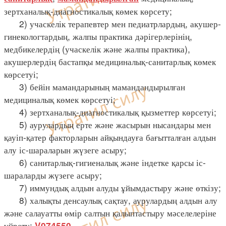
зертханалық-диагностикалық көмек көрсету;
2) учаскелік терапевтер мен педиатрлардың, акушер-
гинекологтардың, жалпы практика дәрігерлерінің,
медбикелердің (учаскелік және жалпы практика),
акушерлердің бастапқы медициналық-санитарлық көмек
көрсетуі;
3) бейін мамандарының мамандандырылған
медициналық көмек көрсетуі;
4) зертханалық-диагностикалық қызметтер көрсетуі;
5) аурулардың ерте және жасырын нысандары мен
қауіп-қатер факторларын айқындауға бағытталған алдын
алу іс-шараларын жүзеге асыру;
6) санитарлық-гигиеналық және індетке қарсы іс-
шараларды жүзеге асыру;
7) иммундық алдын алуды ұйымдастыру және өткізу;
8) халықты денсаулық сақтау, аурулардың алдын алу
және салауатты өмір салтын қалыптастыру мәселелеріне
үйрету;
V074550