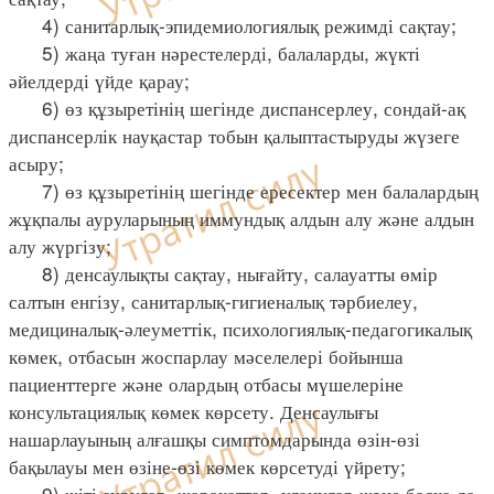
4) санитарлық-эпидемиологиялық режимді сақтау;
5) жаңа туған нәрестелерді, балаларды, жүкті
әйелдерді үйде қарау;
6) өз құзыретінің шегінде диспансерлеу, сондай-ақ
диспансерлік науқастар тобын қалыптастыруды жүзеге
асыру;
7) өз құзыретінің шегінде ересектер мен балалардың
жұқпалы ауруларының иммундық алдын алу және алдын
алу жүргізу;
8) денсаулықты сақтау, нығайту, салауатты өмір
салтын енгізу, санитарлық-гигиеналық тәрбиелеу,
медициналық-әлеуметтік, психологиялық-педагогикалық
көмек, отбасын жоспарлау мәселелері бойынша
пациенттерге және олардың отбасы мүшелеріне
консультациялық көмек көрсету. Денсаулығы
нашарлауының алғашқы симптомдарында өзін-өзі
бақылауы мен өзіне-өзі көмек көрсетуді үйрету;
9) жіті аурулар, жарақаттар, уланулар және басқа да