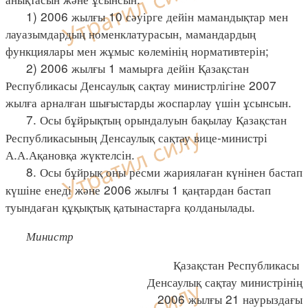
1) 2006 жылғы 10 сәуірге дейін мамандықтар мен
лауазымдардың номенклатурасын, мамандардың
функциялары мен жұмыс көлемінің нормативтерін;
2) 2006 жылғы 1 мамырға дейін Қазақстан
Республикасы Денсаулық сақтау министрлігіне 2007
жылға арналған шығыстарды жоспарлау үшін ұсынсын.
7. Осы бұйрықтың орындалуын бақылау Қазақстан
Республикасының Денсаулық сақтау вице-министрі
А.А.Ақановқа жүктелсін.
8. Осы бұйрық оны ресми жариялаған күнінен бастап
күшіне енеді және 2006 жылғы 1 қаңтардан бастап
туындаған құқықтық қатынастарға қолданылады.
Министр
Қазақстан Республикасы
Денсаулық сақтау министрінің
2006 жылғы 21 наурыздағы