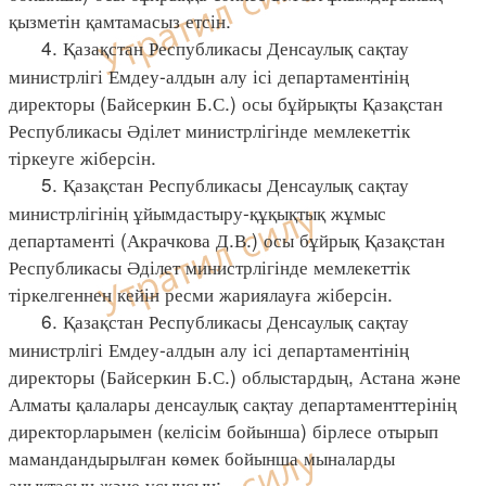
қызметін қамтамасыз етсін.
4. Қазақстан Республикасы Денсаулық сақтау
министрлігі Емдеу-алдын алу ісі департаментінің
директоры (Байсеркин Б.С.) осы бұйрықты Қазақстан
Республикасы Әділет министрлігінде мемлекеттік
тіркеуге жіберсін.
5. Қазақстан Республикасы Денсаулық сақтау
министрлігінің ұйымдастыру-құқықтық жұмыс
департаменті (Акрачкова Д.В.) осы бұйрық Қазақстан
Республикасы Әділет министрлігінде мемлекеттік
тіркелгеннен кейін ресми жариялауға жіберсін.
6. Қазақстан Республикасы Денсаулық сақтау
министрлігі Емдеу-алдын алу ісі департаментінің
директоры (Байсеркин Б.С.) облыстардың, Астана және
Алматы қалалары денсаулық сақтау департаменттерінің
директорларымен (келісім бойынша) бірлесе отырып
мамандандырылған көмек бойынша мыналарды
анықтасын және ұсынсын: