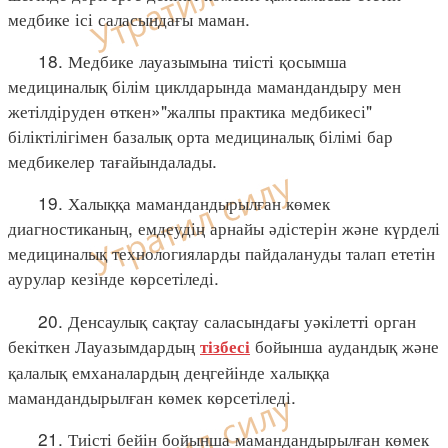
медбике ісі саласындағы маман.
18. Медбике лауазымына тиісті қосымша
медициналық білім циклдарында мамандандыру мен
жетілдіруден өткен»"жалпы практика медбикесі"
біліктілігімен базалық орта медициналық білімі бар
медбикелер тағайындалады.
19. Халыққа мамандандырылған көмек
диагностиканың, емдеудің арнайы әдістерін және күрделі
медициналық технологияларды пайдалануды талап ететін
аурулар кезінде көрсетіледі.
20. Денсаулық сақтау саласындағы уәкілетті орган
бекіткен Лауазымдардың
бойынша аудандық және
тізбесі
қалалық емханалардың деңгейінде халыққа
мамандандырылған көмек көрсетіледі.
21. Тиісті бейін бойынша мамандандырылған көмек