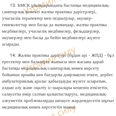
13. БМСК ұйымдарындағы бастапқы медициналық-
санитарлық көмекті жалпы практика дәрігерлері,
учаскелік терапевтер мен педиатрлар, акушер-
гинекологтар мен басқа да мамандар, жалпы практика
медбикелері, учаскелік медбикелер, фельдшерлер,
акушерлер мен басқа да бейін медбикелері жүзеге
асырады.
14. Жалпы практика дәрігері (бұдан әрі - ЖПД) - бұл
ересектер мен балаларға жынысы мен жасына қарай
бастапқы медициналық-санитарлық көмек көрсету
бойынша арнайы көп бағдарлы даярлықтан өткен, дербес
амбулаториялық аралас қабылдауды жүзеге асыратын,
алдын алу және оңалту іс-шаралары кешенін өткізетін,
салауатты өмір салтын қалыптастыруға, медициналық-
әлеуметтік проблемаларды шешуге жәрдемдесетін шұғыл
медициналық көмек көрсететін маман.