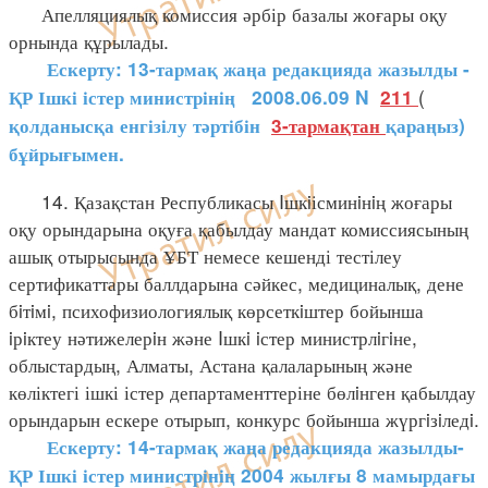
Апелляциялық комиссия әрбір базалы жоғары оқу
орнында құрылады.
Ескерту: 13-тармақ жаңа редакцияда жазылды -
(
ҚР Ішкі істер министрінің
2008.06.09 N
211
қолданысқа енгізілу тәртібін
3-тармақтан
қараңыз)
бұйрығымен.
14. Қазақстан Республикасы Iшкiісминiнiң жоғары
оқу орындарына оқуға қабылдау мандат комиссиясының
ашық отырысында ҰБТ немесе кешенді тестілеу
сертификаттары баллдарына сәйкес, медициналық, дене
бiтiмi, психофизиологиялық көрсеткiштер бойынша
iрiктеу нәтижелерiн және Iшкi iстер министрлiгiне,
облыстардың, Алматы, Астана қалаларының және
көліктегі ішкі істер департаменттеріне бөлiнген қабылдау
орындарын ескере отырып, конкурс бойынша жүргiзiледi.
Ескерту: 14-тармақ жаңа редакцияда жазылды-
ҚР Ішкі істер министрінің 2004 жылғы 8 мамырдағы