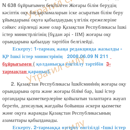
N 638 бұйрығымен бекітілген Жоғары білім берудің
кәсіптік оқу бағдарламаларын іске асыратын білім беру
ұйымдарына оқуға қабылдаудың үлгілік ережелеріне
сәйкес әзірленді және олар Қазақстан Республикасы Ішкі
істер министрлігінің (бұдан әрі - ІІМ) жоғары оқу
орындарына қабылдау тәртібін белгілейді.
Ескерту: 1-тармақ жаңа редакцияда жазылды -
ҚР Ішкі істер министрінің
2008.06.09 N 211
(
бұйрығымен
қолданысқа енгізілу тәртібін
3-
тармақтан
қараңыз).
2. Қазақстан Республикасы Iшкiiсминiнiң жоғары оқу
орындарына орта және жоғары бiлiмi бар, iшкi iстер
органдары қызметкерлерiне қойылатын талаптарға жауап
беретiн, денсаулық жағдайы бойынша әскери қызметке
және оқуға жарамды Қазақстан Республикасының
азаматтары қабылданады.
Ескерту. 2-тармаққа өзгерту енгізілді -Ішкі істер