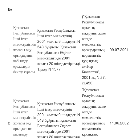
№
("Қазақстан
Республикасы
Қазақстан
орталық
Қазақстан Республикасы
Республикасы
атқарушы және
Ішкі істер министрінің
Ішкі істер
өзгеде
2001 жылғы 9 шілдедегі N
министрлігінің
мемлекеттік
548 бұйрығы. Қазақстан
1
жоғары оқу
органдарының
09.07.2001
Республикасы Әділет
орындарына
нормативтік
министрлігінде 2001
қабылдау
құқықтық
жылғы 20 шілдеде тіркелді.
ережелерін
актілер
Тіркеу N 1577
бекіту туралы
Бюллетені",
2001 ж., N 27,
ст.450)
"Қазақстан
Республикасы
Қазақстан
орталық
Қазақстан Республикасы
Республикасы
атқарушы және
Ішкі істер министрінің
Ішкі істер
өзгеде
2001 жылғы 9 шілдедегі N
министрлігінің
мемлекеттік
548 бұйрығы. Қазақстан
2
жоғары оқу
органдарының
11.06.2002
Республикасы Әділет
орындарына
нормативтік
министрлігінде 2001
қабылдау
құқықтық
жылғы 20 шілдеде тіркелді.