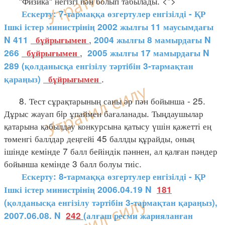
"Физика" негiзгi пән болып табылады. <*>
Ескерту: 7-тармаққа өзгертулер енгізілді - ҚР
Ішкі істер министрінің 2002 жылғы 11 маусымдағы
,
N 411
бұйрығымен
2004 жылғы 8 мамырдағы N
,
266
бұйрығымен
2005 жылғы 17 мамырдағы N
289 (қолданысқа енгізілу тәртібін 3-тармақтан
.
қараңыз)
бұйрығымен
8. Тест сұрақтарының саны әр пән бойынша - 25.
Дұрыс жауап бiр ұпаймен бағаланады. Тыңдаушылар
қатарына қабылдау конкурсына қатысу үшін қажетті ең
төменгі баллдар деңгейі 45 баллды құрайды, оның
ішінде кемінде 7 балл бейіндік пәннен, ал қалған пәндер
бойынша кемінде 3 балл болуы тиіс.
Ескерту: 8-тармаққа өзгертулер енгізілді - ҚР
Ішкі істер министрінің 2006.04.19 N
181
(қолданысқа енгізілу тәртібін 3-тармақтан қараңыз),
2007.06.08. N
242
(алғаш ресми жарияланған