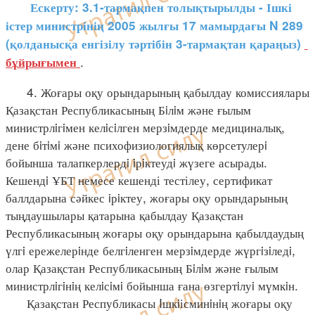
Ескерту: 3.1-тармақпен толықтырылды - Ішкі
істер министрінің 2005 жылғы 17 мамырдағы N 289
(қолданысқа енгізілу тәртібін 3-тармақтан қараңыз)
.
бұйрығымен
4. Жоғары оқу орындарының қабылдау комиссиялары
Қазақстан Республикасының Бiлiм және ғылым
министрлiгiмен келiсiлген мерзiмдерде медициналық,
дене бiтiмi және психофизиологиялық көрсетулерi
бойынша талапкерлердi iрiктеудi жүзеге асырады.
Кешендi ҰБТ немесе кешенді тестілеу, сертификат
баллдарына сәйкес iрiктеу, жоғары оқу орындарының
тыңдаушылары қатарына қабылдау Қазақстан
Республикасының жоғары оқу орындарына қабылдаудың
үлгi ережелерiнде белгiленген мерзiмдерде жүргiзiледi,
олар Қазақстан Республикасының Бiлiм және ғылым
министрлiгiнiң келiсiмi бойынша ғана өзгертiлуi мүмкiн.
Қазақстан Республикасы Iшкiісминiнiң жоғары оқу