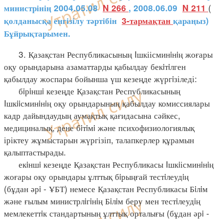
(
министрінің 2004.05.08
N 266
, 2008.06.09
N 211
қолданысқа енгізілу тәртібін
3-тармақтан
қараңыз)
Бұйрықтарымен.
3. Қазақстан Республикасының Iшкіісминiнiң жоғары
оқу орындарына азаматтарды қабылдау бекiтiлген
қабылдау жоспары бойынша үш кезеңде жүргiзіледі:
бiрiншi кезеңде Қазақстан Республикасының
Iшкiiсминiнiң оқу орындарының қабылдау комиссиялары
кадр дайындаудың аумақтық қағидасына сәйкес,
медициналық, дене бiтiмi және психофизиологиялық
іріктеу жұмыстарын жүргізіп, талапкерлер құрамын
қалыптастырады.
екiншi кезеңде Қазақстан Республикасы Iшкiісминiнiң
жоғары оқу орындары ұлттық бiрыңғай тестiлеудiң
(бұдан әрi - ҰБТ) немесе Қазақстан Республикасы Бiлiм
және ғылым министрлiгiнiң Бiлiм беру мен тестiлеудiң
мемлекеттiк стандартының ұлттық орталығы (бұдан әрi -