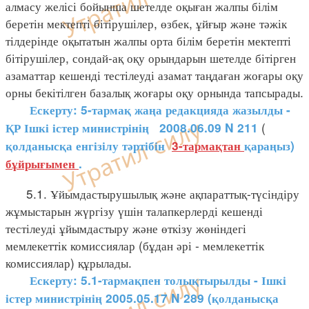
алмасу желісі бойынша шетелде оқыған жалпы білім
беретін мектепті бітірушілер, өзбек, ұйғыр және тәжік
тілдерінде оқытатын жалпы орта білім беретін мектепті
бітірушілер, сондай-ақ оқу орындарын шетелде бітірген
азаматтар кешенді тестілеуді азамат таңдаған жоғары оқу
орны бекітілген базалық жоғары оқу орнында тапсырады.
Ескерту: 5-тармақ жаңа редакцияда жазылды -
(
ҚР Ішкі істер министрінің
2008.06.09 N 211
қолданысқа енгізілу тәртібін
3-тармақтан
қараңыз)
бұйрығымен
.
5.1. Ұйымдастырушылық және ақпараттық-түсіндіру
жұмыстарын жүргізу үшін талапкерлерді кешенді
тестілеуді ұйымдастыру және өткізу жөніндегі
мемлекеттік комиссиялар (бұдан әрі - мемлекеттік
комиссиялар) құрылады.
Ескерту: 5.1-тармақпен толықтырылды - Ішкі
істер министрінің 2005.05.17 N 289 (қолданысқа