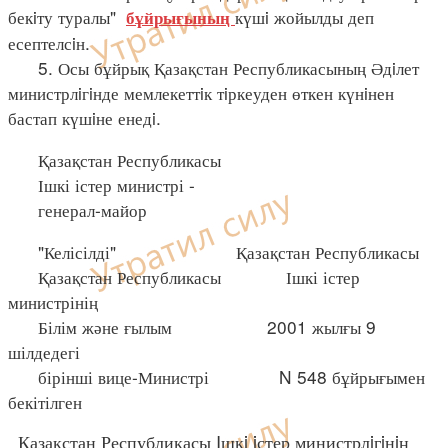
бекiту туралы"
күшi жойылды деп
бұйрығының
есептелсiн.
5. Осы бұйрық Қазақстан Республикасының Әдiлет
министрлiгiнде мемлекеттiк тiркеуден өткен күнiнен
бастап күшiне енедi.
Қазақстан Республикасы
Ішкі істер министрі -
генерал-майор
"Келісілді" Қазақстан Республикасы
Қазақстан Республикасы Ішкі істер
министрінің
Білім және ғылым 2001 жылғы 9
шілдедегі
бірінші вице-Министрі N 548 бұйрығымен
бекітілген
Қазақстан Республикасы Iшкi iстер министрлiгiнiң