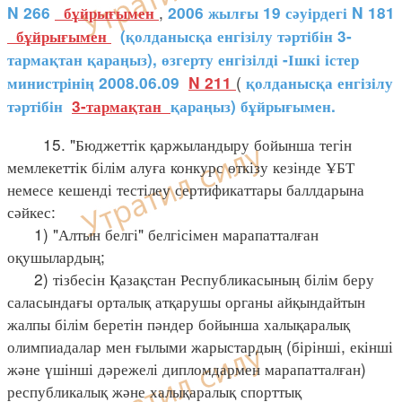
,
N 266
бұйрығымен
2006 жылғы 19 сәуірдегі N 181
бұйрығымен
(қолданысқа енгізілу тәртібін 3-
тармақтан қараңыз), өзгерту енгізілді -Ішкі істер
(
министрінің 2008.06.09
N 211
қолданысқа енгізілу
тәртібін
3-тармақтан
қараңыз) бұйрығымен.
15. "Бюджеттік қаржыландыру бойынша тегін
мемлекеттік білім алуға конкурс өткізу кезінде ҰБТ
немесе кешенді тестілеу сертификаттары баллдарына
сәйкес:
1) "Алтын белгі" белгісімен марапатталған
оқушылардың;
2) тізбесін Қазақстан Республикасының білім беру
саласындағы орталық атқарушы органы айқындайтын
жалпы білім беретін пәндер бойынша халықаралық
олимпиадалар мен ғылыми жарыстардың (бірінші, екінші
және үшінші дәрежелі дипломдармен марапатталған)
республикалық және халықаралық спорттық