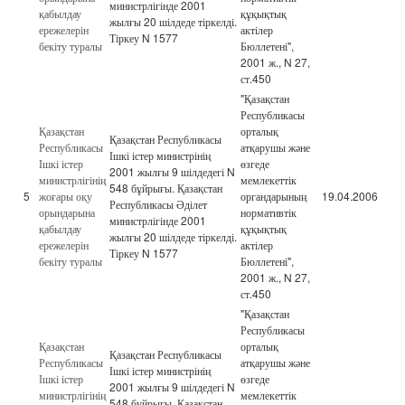
министрлігінде 2001
қабылдау
құқықтық
жылғы 20 шілдеде тіркелді.
ережелерін
актілер
Тіркеу N 1577
бекіту туралы
Бюллетені",
2001 ж., N 27,
ст.450
"Қазақстан
Республикасы
Қазақстан
орталық
Қазақстан Республикасы
Республикасы
атқарушы және
Ішкі істер министрінің
Ішкі істер
өзгеде
2001 жылғы 9 шілдедегі N
министрлігінің
мемлекеттік
548 бұйрығы. Қазақстан
5
жоғары оқу
органдарының
19.04.2006
Республикасы Әділет
орындарына
нормативтік
министрлігінде 2001
қабылдау
құқықтық
жылғы 20 шілдеде тіркелді.
ережелерін
актілер
Тіркеу N 1577
бекіту туралы
Бюллетені",
2001 ж., N 27,
ст.450
"Қазақстан
Республикасы
Қазақстан
орталық
Қазақстан Республикасы
Республикасы
атқарушы және
Ішкі істер министрінің
Ішкі істер
өзгеде
2001 жылғы 9 шілдедегі N
министрлігінің
мемлекеттік
548 бұйрығы. Қазақстан