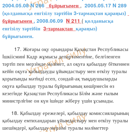
,
2004.05.08 N 266
бұйрығымен
2005.05.17 N 289
(қолданысқа енгізілу тәртібін 3-тармақтан қараңыз)
(
бұйрығымен
, 2008.06.09
N 211
қолданысқа
енгізілу тәртібін
3-тармақтан
қараңыз)
бұйрығымен.
17. Жоғары оқу орындары Қазақстан Республикасы
Iшкіісминi Кадр жұмысы департаментiне, белгiленген
тәртiп пен мерзiмде мәлiмет, ал оқуға қабылдау бiткеннен
кейiн оқуға қабылдауды ұйымдастыру мен өткiзу туралы
қорытынды мәтiндi есеп, сондай-ақ тыңдаушыларды
оқуға қабылдау туралы бұйрығының көшiрмесiн өз
кезегiнде Қазақстан Республикасы Бiлiм және ғылым
министрлiгiне он күн iшiнде жiберу үшiн ұсынады.
18. Қабылдау ережелерi, қабылдау комиссияларының
қабылдау емтихандарын ұйымдастыру мен өткiзу туралы
шешiмдерi, қабылдау мерзiмi туралы мәлiметтер