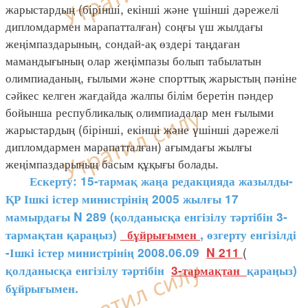
жарыстардың (бірінші, екінші және үшінші дәрежелі
дипломдармен марапатталған) соңғы үш жылдағы
жеңімпаздарының, сондай-ақ өздері таңдаған
мамандығының олар жеңімпазы болып табылатын
олимпиаданың, ғылыми және спорттық жарыстың пәніне
сәйкес келген жағдайда жалпы білім беретін пәндер
бойынша республикалық олимпиадалар мен ғылыми
жарыстардың (бірінші, екінші және үшінші дәрежелі
дипломдармен марапатталған) ағымдағы жылғы
жеңімпаздарының басым құқығы болады.
Ескерту: 15-тармақ жаңа редакцияда жазылды-
ҚР Ішкі істер министрінің 2005 жылғы 17
мамырдағы N 289 (қолданысқа енгізілу тәртібін 3-
тармақтан қараңыз)
бұйрығымен
, өзгерту енгізілді
(
-Ішкі істер министрінің 2008.06.09
N 211
қолданысқа енгізілу тәртібін
3-тармақтан
қараңыз)
бұйрығымен.