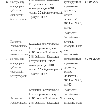
6
жоғары оқу
органдарының
08.06.2007
Республикасы Әділет
орындарына
нормативтік
министрлігінде 2001
қабылдау
құқықтық
жылғы 20 шілдеде тіркелді.
ережелерін
актілер
Тіркеу N 1577
бекіту туралы
Бюллетені",
2001 ж., N 27,
ст.450
"Қазақстан
Республикасы
Қазақстан
орталық
Қазақстан Республикасы
Республикасы
атқарушы және
Ішкі істер министрінің
Ішкі істер
өзгеде
2001 жылғы 9 шілдедегі N
министрлігінің
мемлекеттік
548 бұйрығы. Қазақстан
7
жоғары оқу
органдарының
09.06.2008
Республикасы Әділет
орындарына
нормативтік
министрлігінде 2001
қабылдау
құқықтық
жылғы 20 шілдеде тіркелді.
ережелерін
актілер
Тіркеу N 1577
бекіту туралы
Бюллетені",
2001 ж., N 27,
ст.450
Қазақстан Республикасы
"Қазақстан
Ішкі істер министрінің
Республикасы
Қазақстан
2001 жылғы 9 шілдедегі N
орталық
Республикасы
548 бұйрығы. Қазақстан
атқарушы және
Ішкі істер
Республикасы Әділет
өзгеде