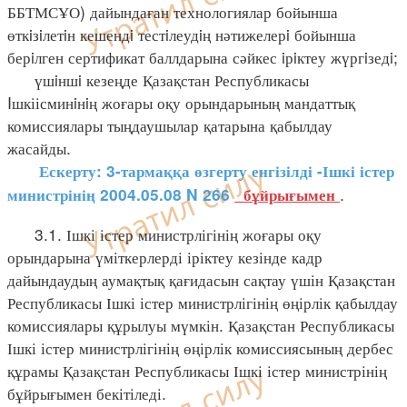
ББТМСҰО) дайындаған технологиялар бойынша
өткiзiлетiн кешендi тестiлеудiң нәтижелерi бойынша
берiлген сертификат баллдарына сәйкес iрiктеу жүргiзедi;
үшiншi кезеңде Қазақстан Республикасы
Iшкіісминiнiң жоғары оқу орындарының мандаттық
комиссиялары тыңдаушылар қатарына қабылдау
жасайды.
Ескерту: 3-тармаққа өзгерту енгізілді -Ішкі істер
.
министрінің 2004.05.08 N 266
бұйрығымен
3.1. Ішкі істер министрлігінің жоғары оқу
орындарына үміткерлерді іріктеу кезінде кадр
дайындаудың аумақтық қағидасын сақтау үшін Қазақстан
Республикасы Ішкі істер министрлігінің өңірлік қабылдау
комиссиялары құрылуы мүмкін. Қазақстан Республикасы
Ішкі істер министрлігінің өңірлік комиссиясының дербес
құрамы Қазақстан Республикасы Ішкі істер министрінің
бұйрығымен бекітіледі.