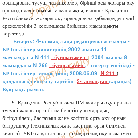
орындарына түсушi талапкерлер, бiрiншi осы жоғары оқу
орнында даярланатын мамандықты, екiншi - Қазақстан
Республикасы жоғары оқу орындарына қабылдаудың үлгi
ережелерiнiң 3-қосымшасы бойынша мамандықты
көрсетедi.
Ескерту: 4-тармақ жаңа редакцияда жазылды -
ҚР Ішкі істер министрінің 2002 жылғы 11
,
маусымдағы N 411
бұйрығымен
2004 жылғы 8
мамырдағы N 266
бұйрығымен
,
өзгерту енгізілді -
(
ҚР Ішкі істер министрінің 2008.06.09
N 211
қолданысқа енгізілу тәртібін
3-тармақтан
қараңыз)
Бұйрықтарымен.
5. Қазақстан Республикасы ІІМ жоғары оқу орнына
түсуші жалпы орта білім беретін ұйымдардың
бітірушілері, бастауыш және кәсіптік орта оқу орнын
бітірушілер (техникалық және кәсіптік, орта білімнен
кейінгі), ҰБТ-ға қатыспаған халықаралық оқушылармен