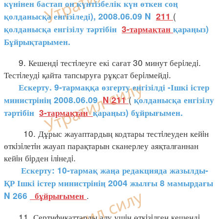
күнінен бастап он күнтізбелік күн өткен соң
(
қолданысқа енгізіледі), 2008.06.09 N
211
қолданысқа енгізілу тәртібін
3-тармақтан
қараңыз)
Бұйрықтарымен.
9. Кешендi тестiлеуге екі сағат 30 минут берiледi.
Тестiлеудi қайта тапсыруға рұқсат берiлмейдi.
Ескерту. 9-тармаққа өзгерту енгізілді -Ішкі істер
(
министрінің 2008.06.09
N 211
қолданысқа енгізілу
тәртібін
3-тармақтан
қараңыз) бұйрығымен.
10. Дұрыс жауаптардың кодтары тестiлеуден кейiн
өткiзiлетiн жауап парақтарын сканерлеу аяқталғаннан
кейiн бiрден iлiнедi.
Ескерту: 10-тармақ жаңа редакцияда жазылды-
ҚР Ішкі істер министрінің 2004 жылғы 8 мамырдағы
.
N 266
бұйрығымен
11. Сертификаттарды алу үшiн өткiзiлген кешендi