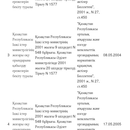
ережелерін
актілер
Тіркеу N 1577
бекіту туралы
Бюллетені",
2001 ж., N 27,
ст.450
"Қазақстан
Республикасы
Қазақстан
орталық
Қазақстан Республикасы
Республикасы
атқарушы және
Ішкі істер министрінің
Ішкі істер
өзгеде
2001 жылғы 9 шілдедегі N
министрлігінің
мемлекеттік
548 бұйрығы. Қазақстан
3
жоғары оқу
органдарының
08.05.2004
Республикасы Әділет
орындарына
нормативтік
министрлігінде 2001
қабылдау
құқықтық
жылғы 20 шілдеде тіркелді.
ережелерін
актілер
Тіркеу N 1577
бекіту туралы
Бюллетені",
2001 ж., N 27,
ст.450
"Қазақстан
Республикасы
Қазақстан
орталық
Қазақстан Республикасы
Республикасы
атқарушы және
Ішкі істер министрінің
Ішкі істер
өзгеде
2001 жылғы 9 шілдедегі N
министрлігінің
мемлекеттік
548 бұйрығы. Қазақстан
4
жоғары оқу
органдарының
17.05.2005
Республикасы Әділет
орындарына
нормативтік