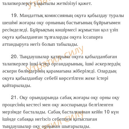
талапкерлерге уақытылы жеткiзiлуi қажет.
19. Мандаттық комиссияның оқуға қабылдау туралы
шешiмi жоғары оқу орнының бастығының бұйрығымен
ресiмделедi. Бұйрықтың көшiрмесi жұмыстан қол үзiп
оқуға қабылданған тұлғаларды оқуға iссапарға
аттандыруға негiз болып табылады.
20. Тыңдаушылар қатарына оқуға қабылданбаған
талапкерлер iшкi iстер органдарының, iшкi әскерлердiң
әскери бөлiмдерiнiң қарамағына жiберiледi. Олардың
оқуға қабылданбау себебi көрсетiлген жеке iстерi
қайтарылады.
21. Оқу орындарында сабақ жоғары оқу орны оқу
процесiнiң кестесi мен оқу жоспарында белгiленген
мерзiмде басталады. Сабақ басталғаннан кейiн 10 күн
iшiнде сабаққа негiзсiз себеппен қатыспаған
тыңдаушылар оқу орнынан шығарылады.