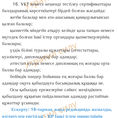
16. ҰБТ немесе кешенді тестілеу сертификаттары
баллдарының көрсеткiштерi бiрдей болған жағдайда:
жетiм балалар мен ата-анасының қамқорлығынсыз
қалған балалар;
қызметтiк мiндетiн атқару кезiнде қаза тапқан немесе
мүгедек болған iшкi iстер органдары қызметкерлерiнiң
балалары;
үздік білімі туралы құжаттары (аттестаттары,
куәліктері, дипломдары) бар адамдар;
аттестат куәлік немесе дипломның ең жоғары орта
баллы бар адамдар;
бейiмдiк пәндер бойынша ең жоғары баллы бар
адамдар оқуға қабылдауға басымдылық құқыққа ие.
Осы қабылдау ережелерiне сәйкес жеңiлдiкпен
қабылдану құқығын пайдаланатын адамдар растайтын
құжаттар ұсынады.
Ескерту: 16-тармақ жаңа редакцияда жазылды,
өзгертулер енгізілді - ҚР Ішкі істер министрінің