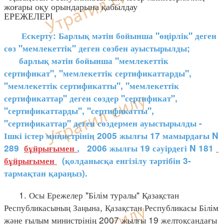
жоғары оқу орындарына қабылдау
ЕРЕЖЕЛЕРI
Ескерту: Барлық мәтін бойынша "өңірлік" деген
сөз "мемлекеттік" деген сөзбен ауыстырылды;
барлық мәтін бойынша "мемлекеттік
сертификат", "мемлекеттік сертификаттарды",
"мемлекеттік сертификатты", "мемлекеттік
сертификаттар" деген сөздер "сертификат",
"сертификаттарды", "сертификатты",
"сертификаттар" деген сөздермен ауыстырылды -
Ішкі істер министрінің 2005 жылғы 17 мамырдағы N
289
бұйрығымен
, 2006 жылғы 19 сәуірдегі N 181
бұйрығымен
(қолданысқа енгізілу тәртібін 3-
тармақтан қараңыз).
1. Осы Ережелер "Білім туралы" Қазақстан
Республикасының Заңына, Қазақстан Республикасы Білім
және ғылым министрінің 2007 жылғы 19 желтоқсандағы