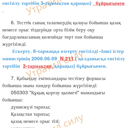
енгізілу тәртібін 3-тармақтан қараңыз)
бұйрығымен
.
6. Тесттiк сынақ талапкердiң қалауы бойынша қазақ
немесе орыс тiлдерiнде орта бiлiм беру оқу
бағдарламасының көлемiнде төрт пән бойынша
жүргiзiледi.
Ескерту. 6-тармаққа өзгерту енгізілді -Ішкі істер
(
министрінің 2008.06.09
N 211
қолданысқа енгізілу
тәртібін
3-тармақтан
қараңыз) бұйрығымен.
7. Қабылдау емтихандары тестiлеу формасы
бойынша мына пәндер бойынша жүргiзiледi:
050303 "Құқық қорғау қызметi" мамандығы
бойынша:
дүниежүзi тарихы;
Қазақстан тарихы;
қазақ немесе орыс тiлi;
математика.