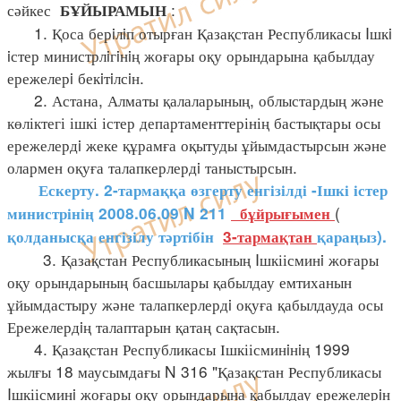
сәйкес
:
БҰЙЫРАМЫН
1. Қоса берiлiп отырған Қазақстан Республикасы Iшкi
iстер министрлiгiнiң жоғары оқу орындарына қабылдау
ережелерi бекiтiлсiн.
2. Астана, Алматы қалаларының, облыстардың және
көліктегі ішкі істер департаменттерінің бастықтары осы
ережелердi жеке құрамға оқытуды ұйымдастырсын және
олармен оқуға талапкерлердi таныстырсын.
Ескерту. 2-тармаққа өзгерту енгізілді -Ішкі істер
(
министрінің 2008.06.09 N 211
бұйрығымен
қолданысқа енгізілу тәртібін
3-тармақтан
қараңыз).
3. Қазақстан Республикасының Iшкіісминi жоғары
оқу орындарының басшылары қабылдау емтиханын
ұйымдастыру және талапкерлердi оқуға қабылдауда осы
Ережелердiң талаптарын қатаң сақтасын.
4. Қазақстан Республикасы Ішкіісминiнiң 1999
жылғы 18 маусымдағы N 316 "Қазақстан Республикасы
Iшкіісминi жоғары оқу орындарына қабылдау ережелерiн