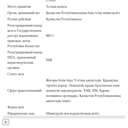
Место принятия
Астана қаласы
Орган, принявший акт
Қазақстан Республикасының Ішкі істер министрлігі
Регион действия
Қазақстан Республикасы
Регистрационный номер
акта в Государственном
реестре нормативных
9611
правовых актов
Республики Казахстан
Регистрационный номер
НПА, присвоенный
548
нормотворческим
органом
Статус акта
Жоғары білім беру Ұлттық қауіпсіздік. Құқықтық
тәртіпті қорғау. Әкімшілік құқық бұзушылық және
Сфера правоотношений
әкімшілік жауапкершілік. ҰҚК, ІІМ, Қаржы
полициясы органдары. Қазақстан Республикасының
қауіпсіздік кеңесі
Форма акта
Юридическая сила
Министрлік пен ведомствоның актісі
×