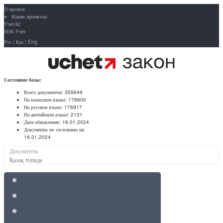
О проекте
Наши проекты:
Учёт.kz
ПОБ.Учёт
Рус
|
Қаз
|
Eng
Состояние базы:
Всего документов:
355649
На казахском языке:
176600
На русском языке:
176917
На английском языке:
2131
Дата обновления:
16.01.2024
Документы по состоянию на:
16.01.2024
Документы
Қазақ тілінде