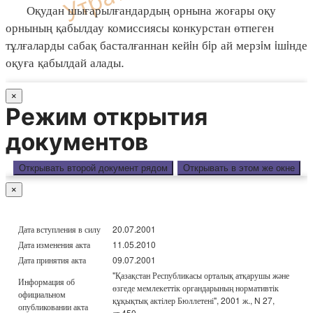
Оқудан шығарылғандардың орнына жоғары оқу
орнының қабылдау комиссиясы конкурстан өтпеген
тұлғаларды сабақ басталғаннан кейiн бiр ай мерзiм iшiнде
оқуға қабылдай алады.
×
Режим открытия
документов
Открывать второй документ рядом
Открывать в этом же окне
×
Дата вступления в силу
20.07.2001
Дата изменения акта
11.05.2010
Дата принятия акта
09.07.2001
"Қазақстан Республикасы орталық атқарушы және
Информация об
өзгеде мемлекеттік органдарының нормативтік
официальном
құқықтық актілер Бюллетені", 2001 ж., N 27,
опубликовании акта
ст.450