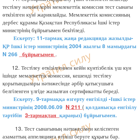
тестiлеу нәтижелерiн мемлекеттік комиссия тест сынағы
өткiзiлген күнi жариялайды. Мемлекеттік комиссияның
дербес құрамы Қазақстан Республикасы Iшкi iстер
министрiнiң бұйрығымен бекiтiледi.
Ескерту: 11-тармақ жаңа редакцияда жазылды-
ҚР Ішкі істер министрінің 2004 жылғы 8 мамырдағы
.
N 266
бұйрығымен
12. Тестiлеу өткiзiлгеннен кейiн күнтізбелік үш күн
iшiнде мемлекеттік комиссия, кешенді тестiлеу
қорытындылары нәтижесiнде әрбiр қатысушыға
белгiленген үлгiде жазылған сертификатты бередi.
Ескерту. 9-тармаққа өзгерту енгізілді -Ішкі істер
(
министрінің 2008.06.09
N 211
қолданысқа енгізілу
тәртібін
3-тармақтан
қараңыз) бұйрығымен.
13. Тест сынағының нәтижесімен келіспеген
азаматтың аппеляцияға өтініш беруге құқығы бар.