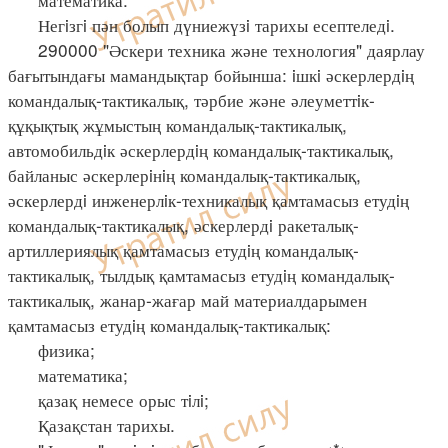
Негiзгi пән болып дүниежүзi тарихы есептеледi.
290000 "Әскери техника және технология" даярлау
бағытындағы мамандықтар бойынша: iшкi әскерлердiң
командалық-тактикалық, тәрбие және әлеуметтiк-
құқықтық жұмыстың командалық-тактикалық,
автомобильдiк әскерлердiң командалық-тактикалық,
байланыс әскерлерiнiң командалық-тактикалық,
әскерлердi инженерлiк-техникалық қамтамасыз етудiң
командалық-тактикалық, әскерлердi ракеталық-
артиллериялық қамтамасыз етудiң командалық-
тактикалық, тылдық қамтамасыз етудiң командалық-
тактикалық, жанар-жағар май материалдарымен
қамтамасыз етудiң командалық-тактикалық:
физика;
математика;
қазақ немесе орыс тiлi;
Қазақстан тарихы.