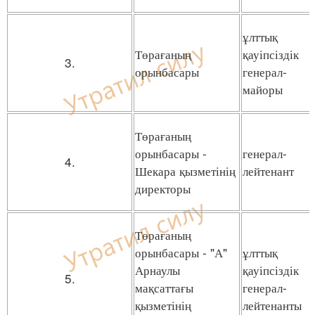
ұлттық
Төрағаның
қауіпсіздік
3.
орынбасары
генерал-
майоры
Төрағаның
орынбасары -
генерал-
4.
Шекара қызметінің
лейтенант
директоры
Төрағаның
орынбасары - "А"
ұлттық
Арнаулы
қауіпсіздік
5.
мақсаттағы
генерал-
қызметінің
лейтенанты