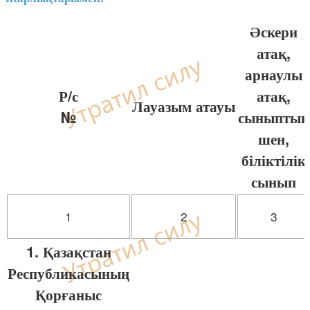
Әскери
атақ,
арнаулы
Р/с
атақ,
Лауазым атауы
№
сыныптық
шен,
біліктілік
сынып
1
2
3
1. Қазақстан
Республикасының
Қорғаныс