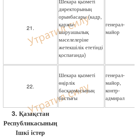
Шекара қызметі
директорының
орынбасары (кадр,
қаржы-
генерал-
21.
шаруашылық
майор
мәселелеріне
жетекшілік ететінді
қоспағанда)
Шекара қызметі
генерал-
өңірлік
майор,
22.
басқармасының
контр-
бастығы
адмирал
3. Қазақстан
Республикасының
Ішкі істер