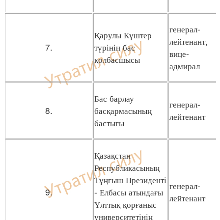
генерал-
Қарулы Күштер
лейтенант,
7.
түрінің бас
вице-
қолбасшысы
адмирал
Бас барлау
генерал-
8.
басқармасының
лейтенант
бастығы
Қазақстан
Республикасының
Тұңғыш Президенті
генерал-
9.
- Елбасы атындағы
лейтенант
Ұлттық қорғаныс
университетінің