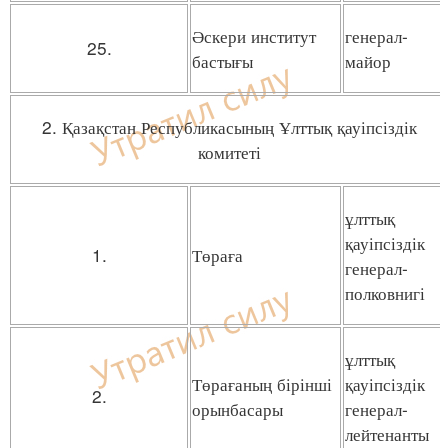
Әскери институт
генерал-
25.
бастығы
майор
2. Қазақстан Республикасының Ұлттық қауіпсіздік
комитеті
ұлттық
қауіпсіздік
1.
Төраға
генерал-
полковнигі
ұлттық
Төрағаның бірінші
қауіпсіздік
2.
орынбасары
генерал-
лейтенанты