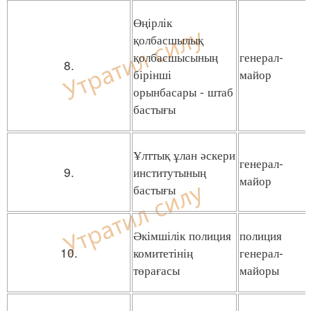
Өңірлік
қолбасшылық
қолбасшысының
генерал-
8.
бірінші
майор
орынбасары - штаб
бастығы
Ұлттық ұлан әскери
генерал-
9.
институтының
майор
бастығы
Әкімшілік полиция
полиция
10.
комитетінің
генерал-
төрағасы
майоры