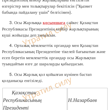
өзгерістер мен толықтырулар бекітілсін ("Қызмет
бабында пайдалану үшін" белгісімен).
3. Осы Жарлыққа
сәйкес Қазақстан
қосымшаға
Республикасы Президентінің кейбір жарлықтарының
күші жойылды деп танылсын.
4. Орталық мемлекеттік органдар мен Қазақстан
Республикасының Президентіне тікелей бағынатын және
есеп беретін мемлекеттік органдар осы Жарлықтан
туындайтын өзге де шараларды қабылдасын.
5. Осы Жарлық қол қойылған күнінен бастап
қолданысқа енгізіледі.
Қазақстан
Республикасының
Н.Назарбаев
Президенті