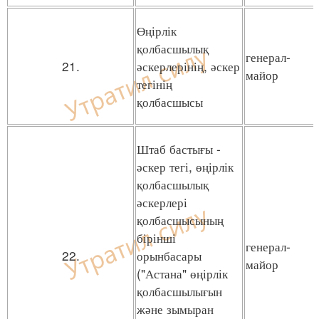
Өңірлік
қолбасшылық
генерал-
21.
әскерлерінің, әскер
майор
тегінің
қолбасшысы
Штаб бастығы -
әскер тегі, өңірлік
қолбасшылық
әскерлері
қолбасшысының
бірінші
генерал-
22.
орынбасары
майор
("Астана" өңірлік
қолбасшылығын
және зымыран