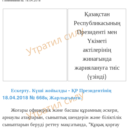
с изменениями на: 18.04.2018
Қазақстан
Республикасының
Президенті мен
Үкіметі
актілерінің
жинағында
жариялануға тиіс
(үзінді)
Ескерту. Күші жойылды - ҚР Президентінің
18.04.2018 № 668қ Жарлығымен.
Жоғары офицерлік және басшы құрамның әскери,
арнаулы атақтарын, сыныптық шендерін және біліктілік
сыныптарын беруді реттеу мақсатында, "Құқық қорғау