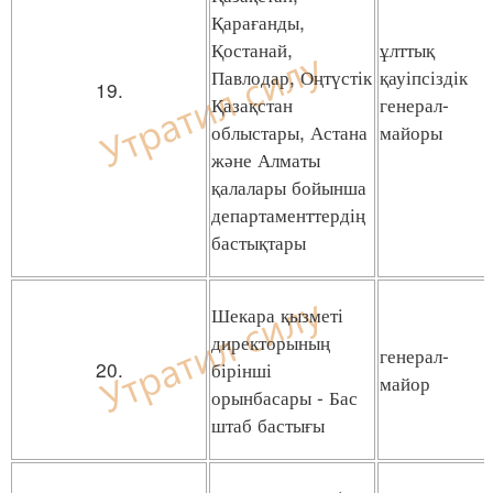
Қарағанды,
Қостанай,
ұлттық
Павлодар, Оңтүстік
қауіпсіздік
19.
Қазақстан
генерал-
облыстары, Астана
майоры
және Алматы
қалалары бойынша
департаменттердің
бастықтары
Шекара қызметі
директорының
генерал-
20.
бірінші
майор
орынбасары - Бас
штаб бастығы