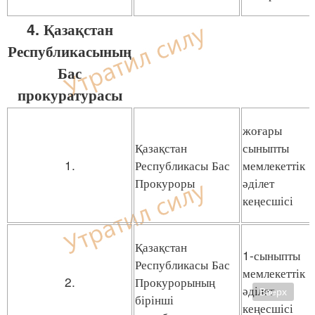
4. Қазақстан
Республикасының
Бас
прокуратурасы
жоғары
Қазақстан
сыныпты
1.
Республикасы Бас
мемлекеттік
Прокуроры
әділет
кеңесшісі
Қазақстан
1-сыныпты
Республикасы Бас
мемлекеттік
2.
Прокурорының
әділет
Вверх
бірінші
кеңесшісі