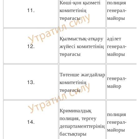
Көші-қон қызметі
полиция
11.
комитетінің
генерал-
төрағасы
майоры
Қылмыстық-атқару
әділет
12.
жүйесі комитетінің
генерал-
төрағасы
майоры
Төтенше жағдайлар
генерал-
13.
комитетінің
майор
төрағасы
Криминалдық
полиция
полиция, тергеу
14.
генерал-
департаменттерінің
майоры
бастықтары