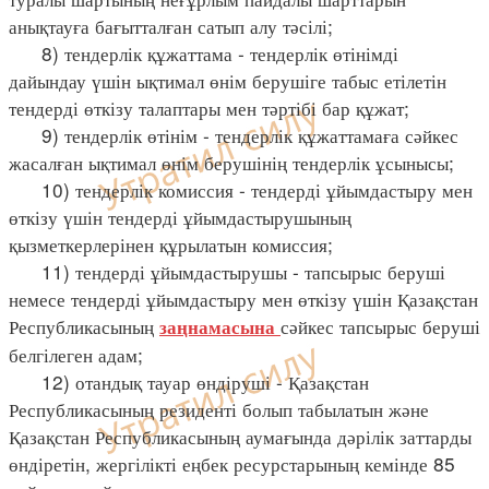
анықтауға бағытталған сатып алу тәсілі;
8) тендерлік құжаттама - тендерлік өтінімді
дайындау үшін ықтимал өнім берушіге табыс етілетін
тендерді өткізу талаптары мен тәртібі бар құжат;
9) тендерлік өтінім - тендерлік құжаттамаға сәйкес
жасалған ықтимал өнім берушінің тендерлік ұсынысы;
10) тендерлік комиссия - тендерді ұйымдастыру мен
өткізу үшін тендерді ұйымдастырушының
қызметкерлерінен құрылатын комиссия;
11) тендерді ұйымдастырушы - тапсырыс беруші
немесе тендерді ұйымдастыру мен өткізу үшін Қазақстан
Республикасының
сәйкес тапсырыс беруші
заңнамасына
белгілеген адам;
12) отандық тауар өндіруші - Қазақстан
Республикасының резиденті болып табылатын және
Қазақстан Республикасының аумағында дәрілік заттарды
өндіретін, жергілікті еңбек ресурстарының кемінде 85