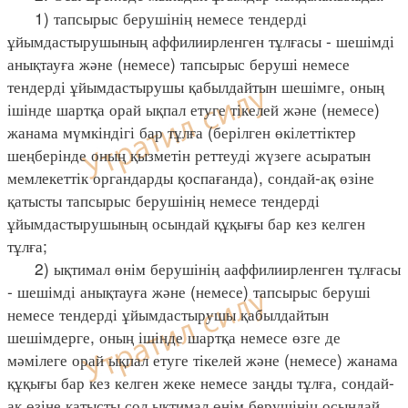
1) тапсырыс берушінің немесе тендерді
ұйымдастырушының аффилиирленген тұлғасы - шешімді
анықтауға және (немесе) тапсырыс беруші немесе
тендерді ұйымдастырушы қабылдайтын шешімге, оның
ішінде шартқа орай ықпал етуге тікелей және (немесе)
жанама мүмкіндігі бар тұлға (берілген өкілеттіктер
шеңберінде оның қызметін реттеуді жүзеге асыратын
мемлекеттік органдарды қоспағанда), сондай-ақ өзіне
қатысты тапсырыс берушінің немесе тендерді
ұйымдастырушының осындай құқығы бар кез келген
тұлға;
2) ықтимал өнім берушінің ааффилиирленген тұлғасы
- шешімді анықтауға және (немесе) тапсырыс беруші
немесе тендерді ұйымдастырушы қабылдайтын
шешімдерге, оның ішінде шартқа немесе өзге де
мәмілеге орай ықпал етуге тікелей және (немесе) жанама
құқығы бар кез келген жеке немесе заңды тұлға, сондай-
ақ өзіне қатысты сол ықтимал өнім берушінің осындай