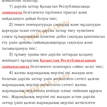
1) дәрілік заттар Қазақстан Республикасында
белгіленген тәртіппен тіркелуі және
заңнамада
пайдалануға дайын болуы тиіс;
2) төмен температурада сақтауды және мұздатудан
қорғауды талап ететін дәрілік заттар тиеу пунктінен
соңғы тұтынушының пунктіне дейін сақтауды қамтамасыз
ету үшін арнайы сыйымдылықтарда сақталуы және
тасымалдануы тиіс;
3) тұтыну орамы мен дәрілік заттарды қолдану
жөніндегі нұсқаулық
Қазақстан Республикасының
белгіленген талаптарға сәйкес келуі тиіс;
заңнамасында
4) жалпы жарамдылық мерзімі екі жылдан кем
болатын дәрілік заттар үшін жеткізілген сәттегі қалған
жарамдылық мерзімі жеткізілген сәттегі жалпы
жарамдылық мерзімінің кемінде алпыс пайызын құрауы
тиіс. Жарамдылық мерзімі екі жылдан астам дәрілік
заттар үшін қалған жарамдылық мерзімі жеткізілген