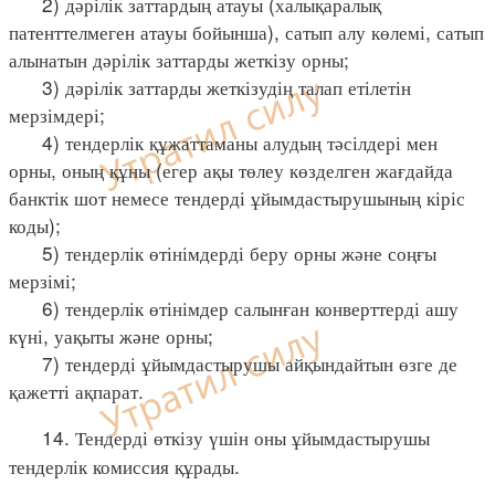
2) дәрілік заттардың атауы (халықаралық
патенттелмеген атауы бойынша), сатып алу көлемі, сатып
алынатын дәрілік заттарды жеткізу орны;
3) дәрілік заттарды жеткізудің талап етілетін
мерзімдері;
4) тендерлік құжаттаманы алудың тәсілдері мен
орны, оның құны (егер ақы төлеу көзделген жағдайда
банктік шот немесе тендерді ұйымдастырушының кіріс
коды);
5) тендерлік өтінімдерді беру орны және соңғы
мерзімі;
6) тендерлік өтінімдер салынған конверттерді ашу
күні, уақыты және орны;
7) тендерді ұйымдастырушы айқындайтын өзге де
қажетті ақпарат.
14. Тендерді өткізу үшін оны ұйымдастырушы
тендерлік комиссия құрады.