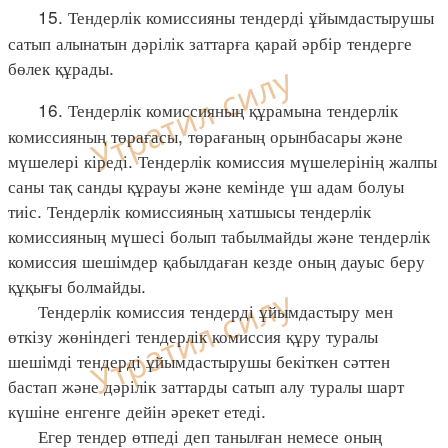
15. Тендерлік комиссияны тендерді ұйымдастырушы
сатып алынатын дәрілік заттарға қарай әрбір тендерге
бөлек құрады.
16. Тендерлік комиссияның құрамына тендерлік
комиссияның төрағасы, төрағаның орынбасары және
мүшелері кіреді. Тендерлік комиссия мүшелерінің жалпы
саны тақ санды құрауы және кемінде үш адам болуы
тиіс. Тендерлік комиссияның хатшысы тендерлік
комиссияның мүшесі болып табылмайды және тендерлік
комиссия шешімдер қабылдаған кезде оның дауыс беру
құқығы болмайды.
Тендерлік комиссия тендерді ұйымдастыру мен
өткізу жөніндегі тендерлік комиссия құру туралы
шешімді тендерді ұйымдастырушы бекіткен сәттен
бастап және дәрілік заттарды сатып алу туралы шарт
күшіне енгенге дейін әрекет етеді.
Егер тендер өтпеді деп танылған немесе оның