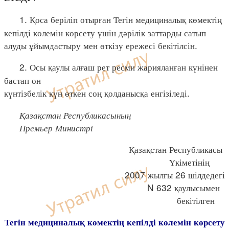
1. Қоса беріліп отырған Тегін медициналық көмектің
кепілді көлемін көрсету үшін дәрілік заттарды сатып
алуды ұйымдастыру мен өткізу ережесі бекітілсін.
2. Осы қаулы алғаш рет ресми жарияланған күнінен
бастап он
күнтізбелік күн өткен соң қолданысқа енгізіледі.
Қазақстан Республикасының
Премьер Министрі
Қазақстан Республикасы
Үкіметінің
2007 жылғы 26 шілдедегі
N 632 қаулысымен
бекітілген
Тегін медициналық көмектің кепілді көлемін көрсету