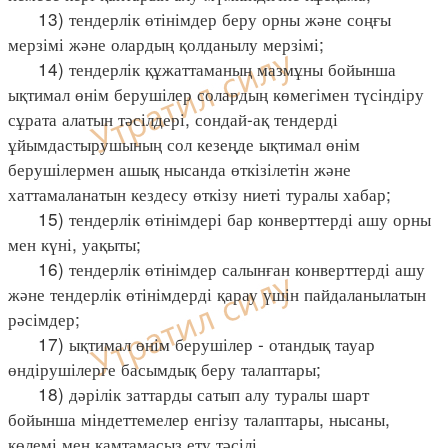
13) тендерлік өтінімдер беру орны және соңғы
мерзімі және олардың қолданылу мерзімі;
14) тендерлік құжаттаманың мазмұны бойынша
ықтимал өнім берушілер солардың көмегімен түсіндіру
сұрата алатын тәсілдері, сондай-ақ тендерді
ұйымдастырушының сол кезеңде ықтимал өнім
берушілермен ашық нысанда өткізілетін және
хаттамаланатын кездесу өткізу ниеті туралы хабар;
15) тендерлік өтінімдері бар конверттерді ашу орны
мен күні, уақыты;
16) тендерлік өтінімдер салынған конверттерді ашу
және тендерлік өтінімдерді қарау үшін пайдаланылатын
рәсімдер;
17) ықтимал өнім берушілер - отандық тауар
өндірушілерге басымдық беру талаптары;
18) дәрілік заттарды сатып алу туралы шарт
бойынша міндеттемелер енгізу талаптары, нысаны,
көлемі мен қамтамасыз ету тәсілі.