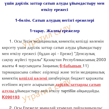
үшін дәрілік заттар сатып алуды ұйымдастыру мен
өткізу ережесі
1-бөлім. Сатып алудың негізгі ережелері
1-тарау. Жалпы ережелер
1. Осы Тегін медициналық көмектің кепілді көлемін
көрсету үшін дәрілік заттар сатып алуды ұйымдастыру
мен өткізу ережесі (бұдан әрі - Ереже) "Денсаулық
сақтау жүйесі туралы" Қазақстан Республикасының 2003
жылғы 4 маусымдағы Заңының
11)
6-бабының
тармақшасына сәйкес әзірленді және тегін медициналық
көмектің
шеңберінде бюджет қаражаты
кепілді көлемі
есебінен жүзеге асырылатын
дәрілік заттарды сатып
ұйымдастыру мен өткізу
тәртібін
айқындайды.
алуды
K090193
2. Осы Ережеде мынадай ұғымдар пайдаланылады: