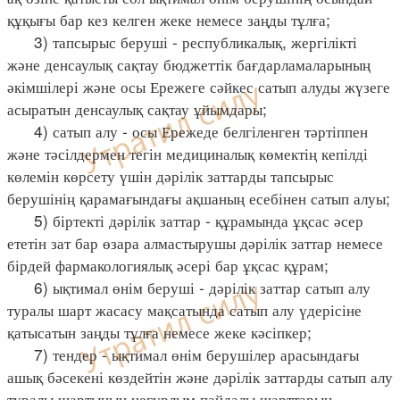
құқығы бар кез келген жеке немесе заңды тұлға;
3) тапсырыс беруші - республикалық, жергілікті
және денсаулық сақтау бюджеттік бағдарламаларының
әкімшілері және осы Ережеге сәйкес сатып алуды жүзеге
асыратын денсаулық сақтау ұйымдары;
4) сатып алу - осы Ережеде белгіленген тәртіппен
және тәсілдермен тегін медициналық көмектің кепілді
көлемін көрсету үшін дәрілік заттарды тапсырыс
берушінің қарамағындағы ақшаның есебінен сатып алуы;
5) біртекті дәрілік заттар - құрамында ұқсас әсер
ететін зат бар өзара алмастырушы дәрілік заттар немесе
бірдей фармакологиялық әсері бар ұқсас құрам;
6) ықтимал өнім беруші - дәрілік заттар сатып алу
туралы шарт жасасу мақсатында сатып алу үдерісіне
қатысатын заңды тұлға немесе жеке кәсіпкер;
7) тендер - ықтимал өнім берушілер арасындағы
ашық бәсекені көздейтін және дәрілік заттарды сатып алу
туралы шартының неғұрлым пайдалы шарттарын