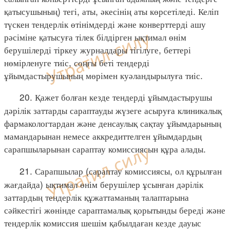
қатысушының) тегі, аты, әкесінің аты көрсетіледі. Келіп
түскен тендерлік өтінімдерді және конверттерді ашу
рәсіміне қатысуға тілек білдірген ықтимал өнім
берушілерді тіркеу журналдары тігілуге, беттері
нөмірленуге тиіс, соңғы беті тендерді
ұйымдастырушының мөрімен куәландырылуға тиіс.
20. Қажет болған кезде тендерді ұйымдастырушы
дәрілік заттарды сараптауды жүзеге асыруға клиникалық
фармакологтардан және денсаулық сақтау ұйымдарының
мамандарынан немесе аккредиттелген ұйымдардың
сарапшыларынан сараптау комиссиясын құра алады.
21. Сарапшылар (сараптау комиссиясы, ол құрылған
жағдайда) ықтимал өнім берушілер ұсынған дәрілік
заттардың тендерлік құжаттаманың талаптарына
сәйкестігі жөнінде сараптамалық қорытынды береді және
тендерлік комиссия шешім қабылдаған кезде дауыс