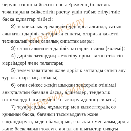
беруші өзінің қойылатын осы Ереженің біліктілік
талаптарына сәйкестігін растау үшін табыс етілуі тиіс
басқа құжаттар тізбесі;
2) техникалық ерекшеліктерді қоса алғанда, сатып
алынатын дәрілік заттардың сипаты, олардың қажетті
техникалық және сапалық сипаттамалары;
3) сатып алынатын дәрілік заттардың саны (көлемі);
4) дәрілік заттардың жеткізілу орны, талап етілетін
мерзімдері және талаптары;
5) төлем талаптары және дәрілік заттарды сатып алу
туралы шарттың жобасы;
6) оған сәйкес жеңіп шыққан тендерлік өтінімді
анықталатын бағадан басқа, өлшемдер, тендерлік
өтінімдерді бағалау мен салыстыру әдісінің сипаты;
7) тауарлардың, жұмыстар мен қызметтердің өз
құнынан басқа, бағаның тасымалдауға және
сақтандыруға, кеден баждарын, салықтар мен алымдарды
және басқаларын төлеуге арналған шығыстар сияқты