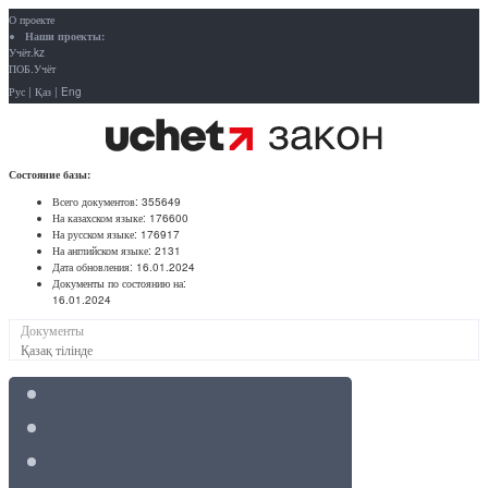
О проекте
Наши проекты:
Учёт.kz
ПОБ.Учёт
Рус
|
Қаз
|
Eng
Состояние базы:
Всего документов:
355649
На казахском языке:
176600
На русском языке:
176917
На английском языке:
2131
Дата обновления:
16.01.2024
Документы по состоянию на:
16.01.2024
Документы
Қазақ тілінде