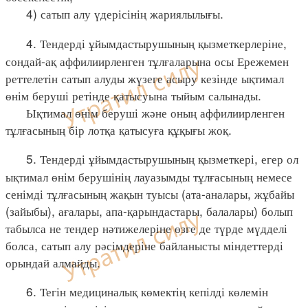
4) сатып алу үдерісінің жариялылығы.
4. Тендерді ұйымдастырушының қызметкерлеріне,
сондай-ақ аффилиирленген тұлғаларына осы Ережемен
реттелетін сатып алуды жүзеге асыру кезінде ықтимал
өнім беруші ретінде қатысуына тыйым салынады.
Ықтимал өнім беруші және оның аффилиирленген
тұлғасының бір лотқа қатысуға құқығы жоқ.
5. Тендерді ұйымдастырушының қызметкері, егер ол
ықтимал өнім берушінің лауазымды тұлғасының немесе
сенімді тұлғасының жақын туысы (ата-аналары, жұбайы
(зайыбы), ағалары, апа-қарындастары, балалары) болып
табылса не тендер нәтижелеріне өзге де түрде мүдделі
болса, сатып алу рәсімдеріне байланысты міндеттерді
орындай алмайды.
6. Тегін медициналық көмектің кепілді көлемін