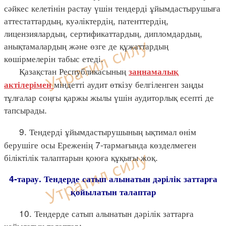
сәйкес келетінін растау үшін тендерді ұйымдастырушыға
аттестаттардың, куәліктердің, патенттердің,
лицензиялардың, сертификаттардың, дипломдардың,
анықтамалардың және өзге де құжаттардың
көшірмелерін табыс етеді.
Қазақстан Республикасының
заңнамалық
міндетті аудит өткізу белгіленген заңды
актілерімен
тұлғалар соңғы қаржы жылы үшін аудиторлық есепті де
тапсырады.
9. Тендерді ұйымдастырушының ықтимал өнім
берушіге осы Ереженің 7-тармағында көзделмеген
біліктілік талаптарын қоюға құқығы жоқ.
4-тарау. Тендерде сатып алынатын дәрілік заттарға
қойылатын талаптар
10. Тендерде сатып алынатын дәрілік заттарға
қойылатын талаптар: