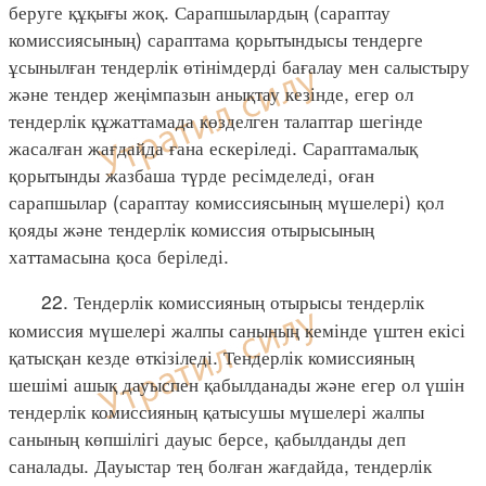
беруге құқығы жоқ. Сарапшылардың (сараптау
комиссиясының) сараптама қорытындысы тендерге
ұсынылған тендерлік өтінімдерді бағалау мен салыстыру
және тендер жеңімпазын анықтау кезінде, егер ол
тендерлік құжаттамада көзделген талаптар шегінде
жасалған жағдайда ғана ескеріледі. Сараптамалық
қорытынды жазбаша түрде ресімделеді, оған
сарапшылар (сараптау комиссиясының мүшелері) қол
қояды және тендерлік комиссия отырысының
хаттамасына қоса беріледі.
22. Тендерлік комиссияның отырысы тендерлік
комиссия мүшелері жалпы санының кемінде үштен екісі
қатысқан кезде өткізіледі. Тендерлік комиссияның
шешімі ашық дауыспен қабылданады және егер ол үшін
тендерлік комиссияның қатысушы мүшелері жалпы
санының көпшілігі дауыс берсе, қабылданды деп
саналады. Дауыстар тең болған жағдайда, тендерлік