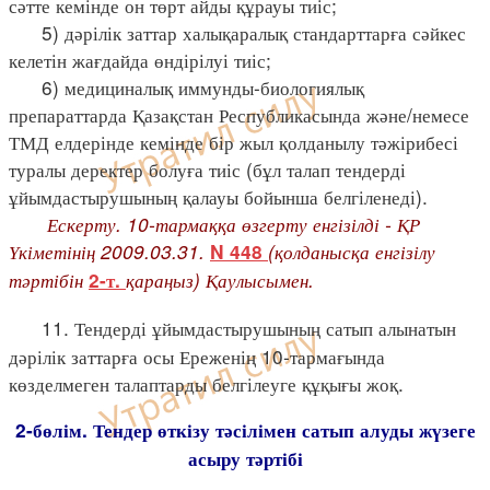
сәтте кемінде он төрт айды құрауы тиіс;
5) дәрілік заттар халықаралық стандарттарға сәйкес
келетін жағдайда өндірілуі тиіс;
6) медициналық иммунды-биологиялық
препараттарда Қазақстан Республикасында және/немесе
ТМД елдерінде кемінде бір жыл қолданылу тәжірибесі
туралы деректер болуға тиіс (бұл талап тендерді
ұйымдастырушының қалауы бойынша белгіленеді).
Ескерту. 10-тармаққа өзгерту енгізілді - ҚР
Үкіметінің 2009.03.31.
(қолданысқа енгізілу
N 448
тәртібін
қараңыз) Қаулысымен.
2-т.
11. Тендерді ұйымдастырушының сатып алынатын
дәрілік заттарға осы Ереженің 10-тармағында
көзделмеген талаптарды белгілеуге құқығы жоқ.
2-бөлім. Тендер өткізу тәсілімен сатып алуды жүзеге
асыру тәртібі