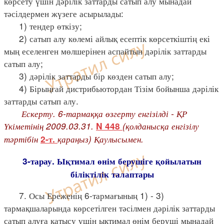
көрсету үшін дәрілік заттарды сатып алу мынадай
тәсілдермен жүзеге асырылады:
1) тендер өткізу;
2) сатып алу көлемі айлық есептік көрсеткіштің екі
мың еселенген мөлшерінен аспайтын дәрілік заттарды
сатып алу;
3) дәрілік заттарды бір көзден сатып алу;
4) Бірыңғай дистрибьютордан Тізім бойынша дәрілік
заттарды сатып алу.
Ескерту. 6-тармаққа өзгерту енгізілді - ҚР
Үкіметінің 2009.03.31.
(қолданысқа енгізілу
N 448
тәртібін
қараңыз) Қаулысымен.
2-т.
3-тарау. Ықтимал өнім берушіге қойылатын
біліктілік талаптары
7. Осы Ереженің 6-тармағының 1) - 3)
тармақшаларында көрсетілген тәсілмен дәрілік заттарды
сатып алуға қатысу үшін ықтимал өнім беруші мынадай