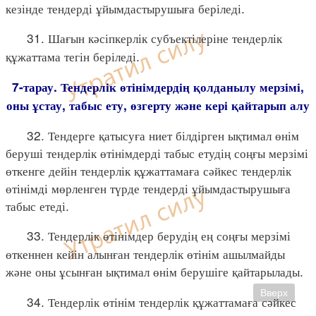
кезінде тендерді ұйымдастырушыға беріледі.
31. Шағын кәсіпкерлік субъектілеріне тендерлік
құжаттама тегін беріледі.
7-тарау. Тендерлік өтінімдердің қолданылу мерзімі,
оны ұстау, табыс ету, өзгерту және кері қайтарып алу
32. Тендерге қатысуға ниет білдірген ықтимал өнім
беруші тендерлік өтінімдерді табыс етудің соңғы мерзімі
өткенге дейін тендерлік құжаттамаға сәйкес тендерлік
өтінімді мөрленген түрде тендерді ұйымдастырушыға
табыс етеді.
33. Тендерлік өтінімдер берудің ең соңғы мерзімі
өткеннен кейін алынған тендерлік өтінім ашылмайды
және оны ұсынған ықтимал өнім берушіге қайтарылады.
Вверх
34. Тендерлік өтінім тендерлік құжаттамаға сәйкес