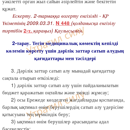
уәкілетті орган жыл сайын әзірлейтін және бекітетін
құжат.
Ескерту. 2-тармаққа өзгерту енгізілді - ҚР
Үкіметінің 2009.03.31.
(қолданысқа енгізілу
N 448
тәртібін
қараңыз) Қаулысымен.
2-т.
2-тарау. Тегін медициналық көмектің кепілді
көлемін көрсету үшін дәрілік заттар сатып алудың
қағидаттары мен тәсілдері
3. Дәрілік заттар сатып алу мынадай қағидаттар
сақтала отырып өткізіледі:
1) дәрілік заттар сатып алу үшін пайдаланылатын
бюджет қаражатын оңтайлы және тиімді жұмсау;
2) осы Ережеде көзделген жағдайларды қоспағанда,
барлық ықтимал өнім берушілердің сатып алу үдерісіне
қатысуына тең мүмкіндік беру;
3) ықтимал өнім берушілер арасындағы адал
бәсекелестік;