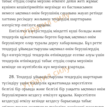
табыс етудің соңғы мерзімі өткенге дейін жеті жұмыс
күнінен кешіктірмейтін мерзімде өз бастамасымен
немесе ықтимал өнім берушінің сауалына жауап ретінде
хаттама ресімдеу жолымен тендердің шарттарына
өзгерістер енгізуге құқылы.
Енгізілген өзгерістердің міндетті күші болады және
тендерлік құжаттаманы берген барлық ықтимал өнім
берушілерге олар туралы дереу хабарланады. Бұл ретте
тендерді ұйымдастырушы ықтимал өнім берушілердің
бұл өзгерістерді тендерлік өтінімдерде есепке алуы үшін
тендерлік өтінімдерді табыс етудің соңғы мерзімін
кемінде он күнтізбелік күн мерзімге ұзартады.
28. Тендерді ұйымдастырушы тендердің шарттарын
түсіндіру үшін тендерлік құжаттамада көрсетілген
белгілі бір орында және белгілі бір уақытта ықтимал өнім
берушілермен кездесу өткізуге құқылы. Көрсетілген
кездесуді өткізу кезінде кездесу барысында табыс
етілген тендер шарттарын түсіндіру жөніндегі мәселелер