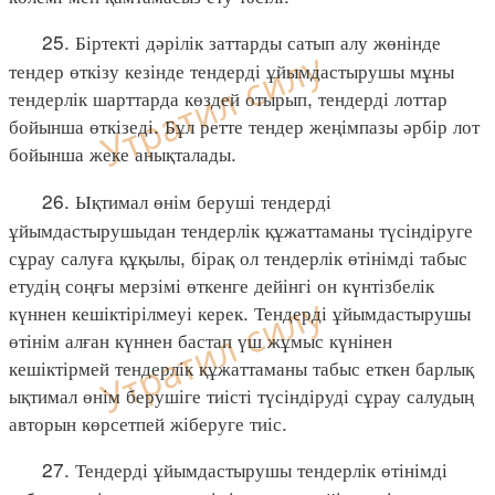
25. Біртекті дәрілік заттарды сатып алу жөнінде
тендер өткізу кезінде тендерді ұйымдастырушы мұны
тендерлік шарттарда көздей отырып, тендерді лоттар
бойынша өткізеді. Бұл ретте тендер жеңімпазы әрбір лот
бойынша жеке анықталады.
26. Ықтимал өнім беруші тендерді
ұйымдастырушыдан тендерлік құжаттаманы түсіндіруге
сұрау салуға құқылы, бірақ ол тендерлік өтінімді табыс
етудің соңғы мерзімі өткенге дейінгі он күнтізбелік
күннен кешіктірілмеуі керек. Тендерді ұйымдастырушы
өтінім алған күннен бастап үш жұмыс күнінен
кешіктірмей тендерлік құжаттаманы табыс еткен барлық
ықтимал өнім берушіге тиісті түсіндіруді сұрау салудың
авторын көрсетпей жіберуге тиіс.
27. Тендерді ұйымдастырушы тендерлік өтінімді