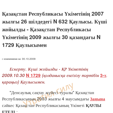
Қазақстан Республикасы Үкіметінің 2007
жылғы 26 шілдедегі N 632 Қаулысы. Күші
жойылды - Қазақстан Республикасы
Үкіметінің 2009 жылғы 30 қазандағы N
1729 Қаулысымен
с изменениями на: 30.10.2009
Ескерту. Күші жойылды - ҚР Үкіметінің
2009.10.30
(қолданысқа енгізілу тәртібін
.
N 1729
3-т
қараңыз) Қаулысымен.
"Денсаулық сақтау жүйесі туралы" Қазақстан
Республикасының 2003 жылғы 4 маусымдағы
Заңына
сәйкес Қазақстан Республикасының Үкіметі
ҚАУЛЫ
:
ЕТЕДІ