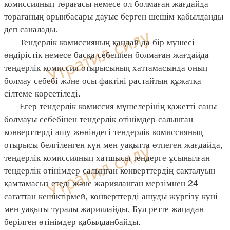
комиссияның төрағасы немесе ол болмаған жағдайда
төрағаның орынбасары дауыс берген шешім қабылданды
деп саналады.
Тендерлік комиссияның қандай да бір мүшесі
өндірістік немесе басқа себеппен болмаған жағдайда
тендерлік комиссия отырысының хаттамасында оның
болмау себебі және осы фактіні растайтын құжатқа
сілтеме көрсетіледі.
Егер тендерлік комиссия мүшелерінің қажетті саны
болмауы себебінен тендерлік өтінімдер салынған
конверттерді ашу жөніндегі тендерлік комиссияның
отырысы белгіленген күн мен уақытта өтпеген жағдайда,
тендерлік комиссияның хатшысы тендерге ұсынылған
тендерлік өтінімдер салынған конверттердің сақталуын
қамтамасыз етеді және жарияланған мерзімнен 24
сағаттан кешіктірмей, конверттерді ашуды жүргізу күні
мен уақыты туралы жариялайды. Бұл ретте жаңадан
берілген өтінімдер қабылданбайды.