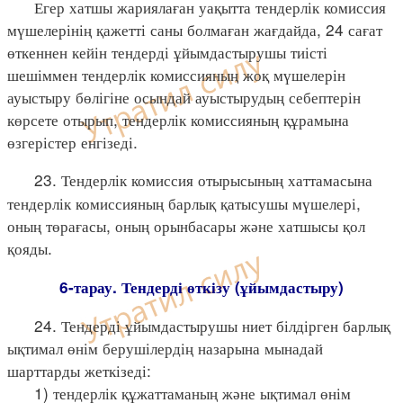
Егер хатшы жариялаған уақытта тендерлік комиссия
мүшелерінің қажетті саны болмаған жағдайда, 24 сағат
өткеннен кейін тендерді ұйымдастырушы тиісті
шешіммен тендерлік комиссияның жоқ мүшелерін
ауыстыру бөлігіне осындай ауыстырудың себептерін
көрсете отырып, тендерлік комиссияның құрамына
өзгерістер енгізеді.
23. Тендерлік комиссия отырысының хаттамасына
тендерлік комиссияның барлық қатысушы мүшелері,
оның төрағасы, оның орынбасары және хатшысы қол
қояды.
6-тарау. Тендерді өткізу (ұйымдастыру)
24. Тендерді ұйымдастырушы ниет білдірген барлық
ықтимал өнім берушілердің назарына мынадай
шарттарды жеткізеді:
1) тендерлік құжаттаманың және ықтимал өнім