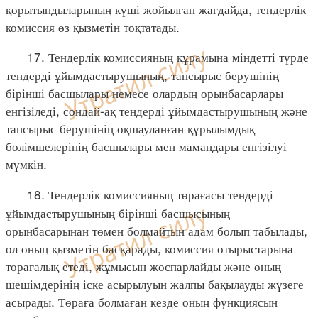
қорытындыларының күші жойылған жағдайда, тендерлік
комиссия өз қызметін тоқтатады.
17. Тендерлік комиссияның құрамына міндетті түрде
тендерді ұйымдастырушының, тапсырыс берушінің
бірінші басшылары немесе олардың орынбасарлары
енгізіледі, сондай-ақ тендерді ұйымдастырушының және
тапсырыс берушінің оқшауланған құрылымдық
бөлімшелерінің басшылары мен мамандары енгізілуі
мүмкін.
18. Тендерлік комиссияның төрағасы тендерді
ұйымдастырушының бірінші басшысының
орынбасарынан төмен болмайтын адам болып табылады,
ол оның қызметін басқарады, комиссия отырыстарына
төрағалық етеді, жұмысын жоспарлайды және оның
шешімдерінің іске асырылуын жалпы бақылауды жүзеге
асырады. Төраға болмаған кезде оның функциясын