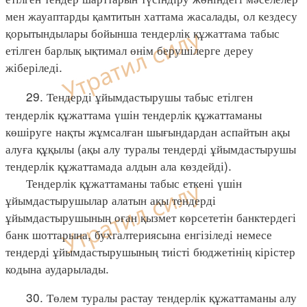
мен жауаптарды қамтитын хаттама жасалады, ол кездесу
қорытындылары бойынша тендерлік құжаттама табыс
етілген барлық ықтимал өнім берушілерге дереу
жіберіледі.
29. Тендерді ұйымдастырушы табыс етілген
тендерлік құжаттама үшін тендерлік құжаттаманы
көшіруге нақты жұмсалған шығындардан аспайтын ақы
алуға құқылы (ақы алу туралы тендерді ұйымдастырушы
тендерлік құжаттамада алдын ала көздейді).
Тендерлік құжаттаманы табыс еткені үшін
ұйымдастырушылар алатын ақы тендерді
ұйымдастырушының оған қызмет көрсететін банктердегі
банк шоттарына, бухгалтериясына енгізіледі немесе
тендерді ұйымдастырушының тиісті бюджетінің кірістер
кодына аударылады.
30. Төлем туралы растау тендерлік құжаттаманы алу