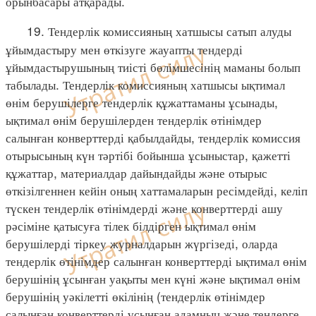
орынбасары атқарады.
19. Тендерлік комиссияның хатшысы сатып алуды
ұйымдастыру мен өткізуге жауапты тендерді
ұйымдастырушының тиісті бөлімшесінің маманы болып
табылады. Тендерлік комиссияның хатшысы ықтимал
өнім берушілерге тендерлік құжаттаманы ұсынады,
ықтимал өнім берушілерден тендерлік өтінімдер
салынған конверттерді қабылдайды, тендерлік комиссия
отырысының күн тәртібі бойынша ұсыныстар, қажетті
құжаттар, материалдар дайындайды және отырыс
өткізілгеннен кейін оның хаттамаларын ресімдейді, келіп
түскен тендерлік өтінімдерді және конверттерді ашу
рәсіміне қатысуға тілек білдірген ықтимал өнім
берушілерді тіркеу журналдарын жүргізеді, оларда
тендерлік өтінімдер салынған конверттерді ықтимал өнім
берушінің ұсынған уақыты мен күні және ықтимал өнім
берушінің уәкілетті өкілінің (тендерлік өтінімдер
салынған конверттерді ұсынған адамның және тендерге