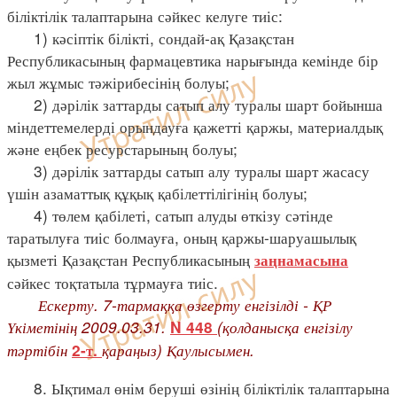
біліктілік талаптарына сәйкес келуге тиіс:
1) кәсіптік білікті, сондай-ақ Қазақстан
Республикасының фармацевтика нарығында кемінде бір
жыл жұмыс тәжірибесінің болуы;
2) дәрілік заттарды сатып алу туралы шарт бойынша
міндеттемелерді орындауға қажетті қаржы, материалдық
және еңбек ресурстарының болуы;
3) дәрілік заттарды сатып алу туралы шарт жасасу
үшін азаматтық құқық қабілеттілігінің болуы;
4) төлем қабілеті, сатып алуды өткізу сәтінде
таратылуға тиіс болмауға, оның қаржы-шаруашылық
қызметі Қазақстан Республикасының
заңнамасына
сәйкес тоқтатыла тұрмауға тиіс.
Ескерту. 7-тармаққа өзгерту енгізілді - ҚР
Үкіметінің 2009.03.31.
(қолданысқа енгізілу
N 448
тәртібін
қараңыз) Қаулысымен.
2-т.
8. Ықтимал өнім беруші өзінің біліктілік талаптарына