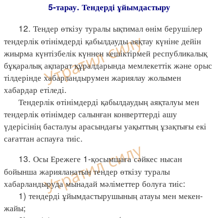
5-тарау. Тендерді ұйымдастыру
12. Тендер өткізу туралы ықтимал өнім берушілер
тендерлік өтінімдерді қабылдауды аяқтау күніне дейін
жиырма күнтізбелік күннен кешіктірмей республикалық
бұқаралық ақпарат құралдарында мемлекеттік және орыс
тілдерінде хабарландырумен жариялау жолымен
хабардар етіледі.
Тендерлік өтінімдерді қабылдаудың аяқталуы мен
тендерлік өтінімдер салынған конверттерді ашу
үдерісінің басталуы арасындағы уақыттың ұзақтығы екі
сағаттан аспауға тиіс.
13. Осы Ережеге 1-қосымшаға сәйкес нысан
бойынша жарияланатын тендер өткізу туралы
хабарландыруда мынадай мәліметтер болуға тиіс:
1) тендерді ұйымдастырушының атауы мен мекен-
жайы;