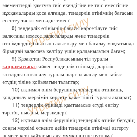
элементтерді қамтуға тиіс екендігіне не тиіс еместігіне
нұсқамаларды қоса алғанда, тендерлік өтінімнің бағасын
есептеу тәсілі мен әдістемесі;
8) тендерлік өтінімнің бағасы көрсетілуге тиіс
валютаны немесе валюталарды және тендерлік
өтінімдердің бағасын салыстыру мен бағалау мақсатында
бірыңғай валютаға келтіру үшін қолданылатын бағам;
9) Қазақстан Республикасының тіл туралы
сәйкес тендерлік өтінімді, дәрілік
заңнамасына
заттарды сатып алу туралы шартты жасау мен табыс
етудің тіліне қойылатын талаптар;
10) ықтимал өнім берушінің тендерлік өтінімнің
қолданылу мерзімін көрсету қажеттілігі туралы ақпарат;
11) тендерлік өтінімді қамтамасыз етуді енгізу
тәртібі, нысаны, мерзімдері;
12) ықтимал өнім берушінің тендерлік өтінім берудің
соңғы мерзімі өткенге дейін тендерлік өтінімді өзгерту
немесе кері қайтарып алу мүмкіндігіне нұсқама;