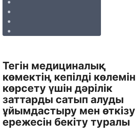
Тегін медициналық
көмектің кепілді көлемін
көрсету үшін дәрілік
заттарды сатып алуды
ұйымдастыру мен өткізу
ережесін бекіту туралы