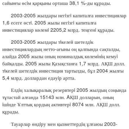
сайынғы өсiм қарқыны орташа 38,1 %-ды құрады.
2003-2005 жылдары негiзгi капиталға инвестициялар
1,6 есеге өстi. 2005 жылы негiзгi капиталға
инвестициялар көлемi 2205,2 млрд. теңгенi құрады.
2003-2005 жылдары тiкелей шетелдiк
инвестициялардың нетто-ағыны оң қалпында сақталды,
алайда 2005 жылы оның номиналдық көлемiнiң кемуi
байқалды. 2005 жылы Қазақстанға 1,7 млрд. АҚШ долл.
тiкелей шетелдiк инвестиция тартылды, бұл 2004 жылғы
5,4 млрд. доллардан едәуiр артта.
Елдiң халықаралық резервтерi 2005 жылдың соңында
тұтастай алғанда 15143 млн. AҚШ долларын, оның
iшiнде Ұлттық қордың активтерi 8074 млн. АҚШ долл.
құрады.
Тауарлар өндiру мен қызметтердiң ұлғаюы 2003-