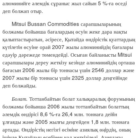
алюминийге әлемдiк сұраныс жыл сайын 5 %-ға өседi
деп болжап отыр.
Mitsui Bussan Commodities сарапшыларының
болжамы бойынша бағалардың өсуiн жеке дара нақты
қалыптастыратын, әсiресе, Қытайда өндiрiстiк қуаттардың
күтiлетiн өсуiне орай 2007 жылы алюминийдiң бағалары
едәуiр дәрежеде төмендейдi. Осыған байланысты Mitsui
сарапшылары дереу жеткiзу кезiнде алюминийдiң орташа
бағасын 2006 жылы бiр тоннасы үшiн 2546 доллар және
2007 жылы бiр тоннасы үшiн 2325 доллар деңгейiнде
деп болжайды.
Болат.
Тоттанбайтын болат халықаралық форумының
болжамы бойынша 2006 жылы тоттанбайтын болаттың
әлемдiк өндiрiсi 8,6 %-ға 26,4 млн. тоннаға дейiн
ұлғаяды және 2005 жылғы деңгейден 1,8 млн. тоннаға
артады. Өндiрiстiң негiзгi өсiмiне азиялық өңiрдiң, оның
iшiнде Қытайдың есебiнен қол жеткiзiледi. Азиядағы