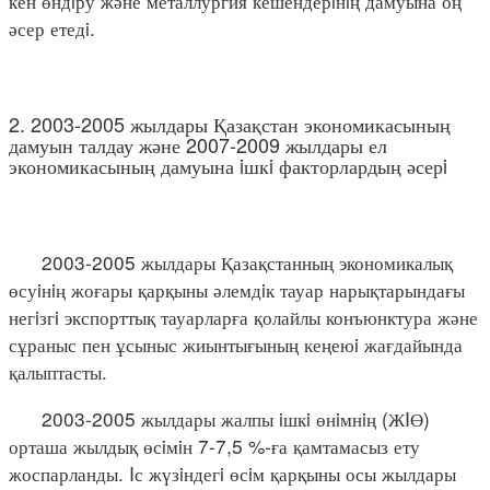
кен өндiру және металлургия кешендерiнiң дамуына оң
әсер етедi.
2. 2003-2005 жылдары Қазақстан экономикасының
дамуын талдау және 2007-2009 жылдары ел
экономикасының дамуына iшкi факторлардың әсерi
2003-2005 жылдары Қазақстанның экономикалық
өсуiнiң жоғары қарқыны әлемдiк тауар нарықтарындағы
негiзгi экспорттық тауарларға қолайлы конъюнктура және
сұраныс пен ұсыныс жиынтығының кеңеюi жағдайында
қалыптасты.
2003-2005 жылдары жалпы iшкi өнiмнiң (ЖIӨ)
орташа жылдық өсiмiн 7-7,5 %-ға қамтамасыз ету
жоспарланды. Iс жүзiндегi өсiм қарқыны осы жылдары