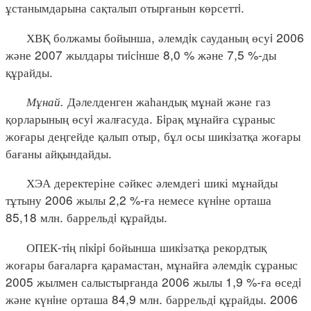
ұстанымдарына сақталып отырғанын көрсеттi.
ХВҚ болжамы бойынша, әлемдiк сауданың өсуi 2006
және 2007 жылдары тиiсiнше 8,0 % және 7,5 %-ды
құрайды.
Мұнай.
Дәлелденген жаһандық мұнай және газ
қорларының өсуi жалғасуда. Бiрақ мұнайға сұраныс
жоғары деңгейде қалып отыр, бұл осы шикiзатқа жоғары
бағаны айқындайды.
ХЭА деректеріне сәйкес әлемдегі шикі мұнайды
тұтыну 2006 жылы 2,2 %-ға немесе күнiне орташа
85,18 млн. баррельдi құрайды.
ОПЕК-тiң пiкiрi бойынша шикiзатқа рекордтық
жоғары бағаларға қарамастан, мұнайға әлемдiк сұраныс
2005 жылмен салыстырғанда 2006 жылы 1,9 %-ға өседi
және күнiне орташа 84,9 млн. баррельдi құрайды. 2006