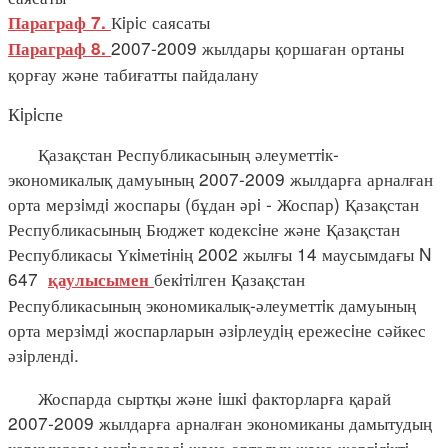
Кiрiс саясаты
Параграф 7.
2007-2009 жылдары қоршаған ортаны
Параграф 8.
қорғау және табиғатты пайдалану
Кiрiспе
Қазақстан Республикасының әлеуметтiк-
экономикалық дамуының 2007-2009 жылдарға арналған
орта мерзiмдi жоспары (бұдан әрi - Жоспар) Қазақстан
Республикасының Бюджет кодексiне және Қазақстан
Республикасы Үкiметiнiң 2002 жылғы 14 маусымдағы N
647
бекiтiлген Қазақстан
қаулысымен
Республикасының экономикалық-әлеуметтiк дамуының
орта мерзiмдi жоспарларын әзiрлеудiң ережесiне сәйкес
әзiрлендi.
Жоспарда сыртқы және iшкi факторларға қарай
2007-2009 жылдарға арналған экономиканы дамытудың
қарқындары негiзделедi және орталық және жергiлiктi