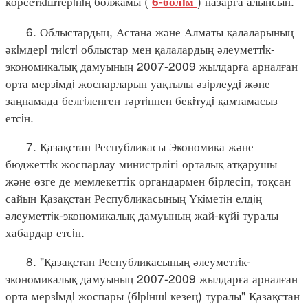
көрсеткiштерiнiң болжамы (
) назарға алынсын.
6-бөлiм
6. Облыстардың, Астана және Алматы қалаларының
әкiмдерi тиiстi облыстар мен қалалардың әлеуметтiк-
экономикалық дамуының 2007-2009 жылдарға арналған
орта мерзiмдi жоспарларын уақтылы әзiрлеудi және
заңнамада белгiленген тәртiппен бекiтудi қамтамасыз
етсiн.
7. Қазақстан Республикасы Экономика және
бюджеттiк жоспарлау министрлігі орталық атқарушы
және өзге де мемлекеттік органдармен бірлесіп, тоқсан
сайын Қазақстан Республикасының Үкiметiн елдiң
әлеуметтiк-экономикалық дамуының жай-күйi туралы
хабардар етсiн.
8. "Қазақстан Республикасының әлеуметтiк-
экономикалық дамуының 2007-2009 жылдарға арналған
орта мерзiмдi жоспары (бiрiншi кезең) туралы" Қазақстан