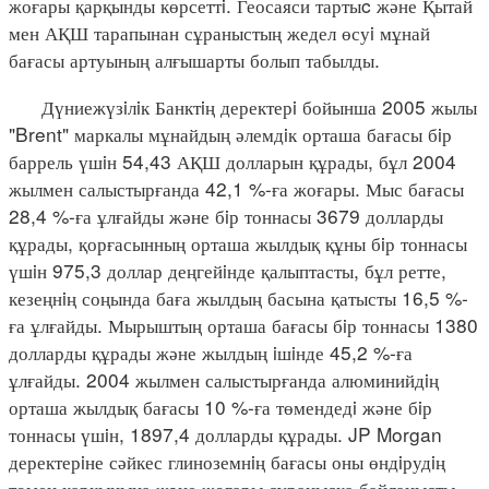
жоғары қарқынды көрсеттi. Геосаяси тартыc және Қытай
мен АҚШ тарапынан сұраныстың жедел өсуi мұнай
бағасы артуының алғышарты болып табылды.
Дүниежүзiлiк Банктiң деректерi бойынша 2005 жылы
"Brent" маркалы мұнайдың әлемдiк орташа бағасы бiр
баррель үшiн 54,43 АҚШ долларын құрады, бұл 2004
жылмен салыстырғанда 42,1 %-ға жоғары. Мыс бағасы
28,4 %-ға ұлғайды және бiр тоннасы 3679 долларды
құрады, қорғасынның орташа жылдық құны бiр тоннасы
үшiн 975,3 доллар деңгейiнде қалыптасты, бұл ретте,
кезеңнiң соңында баға жылдың басына қатысты 16,5 %-
ға ұлғайды. Мырыштың орташа бағасы бiр тоннасы 1380
долларды құрады және жылдың iшiнде 45,2 %-ға
ұлғайды. 2004 жылмен салыстырғанда алюминийдiң
орташа жылдық бағасы 10 %-ға төмендедi және бiр
тоннасы үшiн, 1897,4 долларды құрады. JP Morgan
деректерiне сәйкес глиноземнiң бағасы оны өндiрудiң
төмен қарқынына және жоғары сұранысқа байланысты