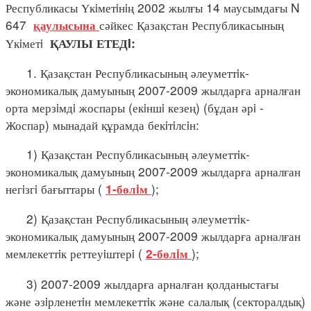
Республикасы Үкiметiнiң 2002 жылғы 14 маусымдағы N
647
сәйкес Қазақстан Республикасының
қаулысына
Үкiметi
ҚАУЛЫ ЕТЕДI:
1. Қазақстан Республикасының әлеуметтiк-
экономикалық дамуының 2007-2009 жылдарға арналған
орта мерзiмдi жоспары (екiншi кезең) (бұдан әрi -
Жоспар) мынадай құрамда бекiтiлсiн:
1) Қазақстан Республикасының әлеуметтiк-
экономикалық дамуының 2007-2009 жылдарға арналған
негiзгi бағыттары (
);
1-бөлiм
2) Қазақстан Республикасының әлеуметтiк-
экономикалық дамуының 2007-2009 жылдарға арналған
мемлекеттiк реттеуiштерi (
);
2-бөлiм
3) 2007-2009 жылдарға арналған қолданыстағы
және әзiрленетiн мемлекеттiк және салалық (секторалдық)