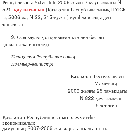
Республикасы Үкiметiнiң 2006 жылы 7 маусымдағы N
521
(Қазақстан Республикасының ПYКЖ-
қаулысының
ы, 2006 ж., N 22, 215-құжат) күшi жойылды деп
танылсын.
9. Осы қаулы қол қойылған күнiнен бастап
қолданысқа енгiзiледi.
Қазақстан Республикасының
Премьер-Министрі
Қазақстан Республикасы
Үкiметiнiң
2006 жылғы 25 тамыздағы
N 822 қаулысымен
бекiтiлген
Қазақстан Республикасының әлеуметтiк-
экономикалық
дамуының 2007-2009 жылдарға арналған орта