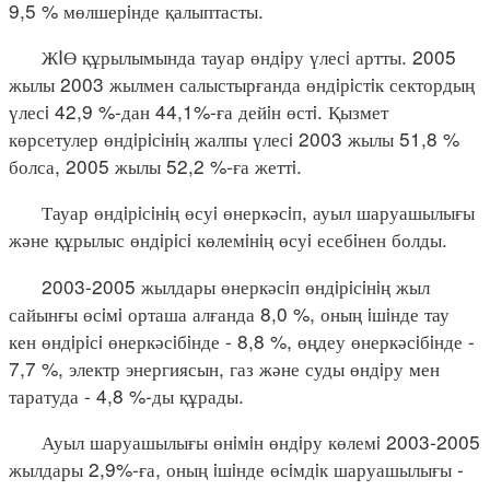
9,5 % мөлшерiнде қалыптасты.
ЖIӨ құрылымында тауар өндiру үлесi артты. 2005
жылы 2003 жылмен салыстырғанда өндiрiстiк сектордың
үлесi 42,9 %-дан 44,1%-ға дейiн өстi. Қызмет
көрсетулер өндiрiсiнiң жалпы үлесi 2003 жылы 51,8 %
болса, 2005 жылы 52,2 %-ға жеттi.
Тауар өндiрiсiнiң өсуi өнеркәсiп, ауыл шаруашылығы
және құрылыс өндiрiсi көлемiнiң өсуi есебiнен болды.
2003-2005 жылдары өнеркәсiп өндiрiсiнiң жыл
сайынғы өсiмi орташа алғанда 8,0 %, оның iшiнде тау
кен өндiрiсi өнеркәсiбiнде - 8,8 %, өңдеу өнеркәсiбiнде -
7,7 %, электр энергиясын, газ және суды өндiру мен
таратуда - 4,8 %-ды құрады.
Ауыл шаруашылығы өнiмiн өндiру көлемi 2003-2005
жылдары 2,9%-ға, оның iшiнде өсiмдiк шаруашылығы -