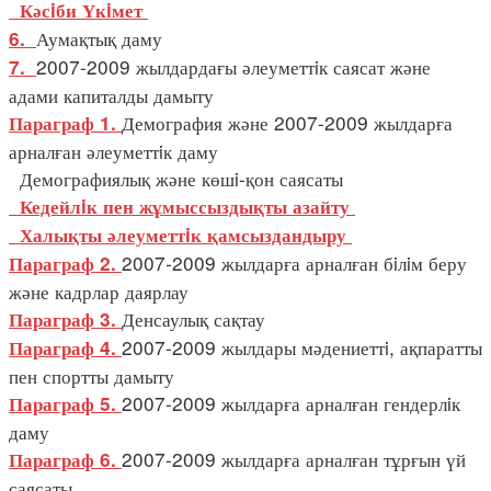
Кәсiби Үкiмет
Аумақтық даму
6.
2007-2009 жылдардағы әлеуметтiк саясат және
7.
адами капиталды дамыту
Демография және 2007-2009 жылдарға
Параграф 1.
арналған әлеуметтiк даму
Демографиялық және көшi-қон саясаты
Кедейлiк пен жұмыссыздықты азайту
Халықты әлеуметтiк қамсыздандыру
2007-2009 жылдарға арналған бiлiм беру
Параграф 2.
және кадрлар даярлау
Денсаулық сақтау
Параграф 3.
2007-2009 жылдары мәдениеттi, ақпаратты
Параграф 4.
пен спортты дамыту
2007-2009 жылдарға арналған гендерлiк
Параграф 5.
даму
2007-2009 жылдарға арналған тұрғын үй
Параграф 6.
саясаты