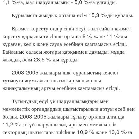
1,1 %-ға, мал шаруашылығы - 5,0 %-ға ұлғайды.
Құрылыста жылдық орташа өсiм 15,3 %-ды құрады.
Қызмет көрсету өндiрiсiнiң өсуi, жыл сайын қызмет
көрсету қарқыны тиiсiнше орташа 8 % және 11 %-ды
құраған, көлiк және сауда есебiнен қамтамасыз етiлді.
Байланыс саласы жоғары қарқынмен дамыды, мұнда
жылдық өсiм 28,5 %-ды құрады.
2003-2005 жылдары iшкi сұраныстың кеңеюi
тұтынуға жұмсалған шығыстар мен жалпы
жинақталымның артуы есебiнен қамтамасыз етiлдi.
Тұтынудың өсуi үй шаруашылықтары мен
мемлекеттiк органдардың шығыстарының артуы есебiнен
болды. 2003-2005 жылдары тұтыну орташа алғанда
11,2 %-ға, үй шаруашылықтары мен мемлекеттiк
сектордың шығыстары тиiсiнше 10,9 % және 13,0 %-ға