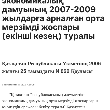
экономикалық
дамуының 2007-2009
жылдарға арналған орта
мерзiмдi жоспары
(екiншi кезең) туралы
Қазақстан Республикасы Үкіметінің 2006
жылғы 25 тамыздағы N 822 Қаулысы
с изменениями на: 20.07.2009
"Қазақстан Республикасының әлеуметтiк-
экономикалық дамуының орта мерзiмдi жоспарларын
әзiрлеудiң ережесiн бекiту туралы" Қазақстан