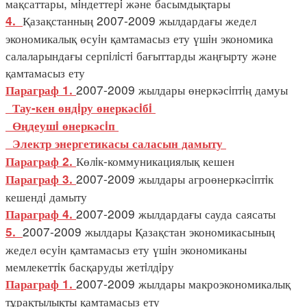
мақсаттары, мiндеттерi және басымдықтары
Қазақстанның 2007-2009 жылдардағы жедел
4.
экономикалық өсуiн қамтамасыз ету үшiн экономика
салаларындағы серпiлiстi бағыттарды жаңғырту және
қамтамасыз ету
2007-2009 жылдары өнеркәсiптiң дамуы
Параграф 1.
Тау-кен өндiру өнеркәсiбi
Өңдеушi өнеркәсiп
Электр энергетикасы саласын дамыту
Көлiк-коммуникациялық кешен
Параграф 2.
2007-2009 жылдары агроөнеркәсiптiк
Параграф 3.
кешендi дамыту
2007-2009 жылдардағы сауда саясаты
Параграф 4.
2007-2009 жылдары Қазақстан экономикасының
5.
жедел өсуiн қамтамасыз ету үшiн экономиканы
мемлекеттiк басқаруды жетiлдiру
2007-2009 жылдары макроэкономикалық
Параграф 1.
тұрақтылықты қамтамасыз ету