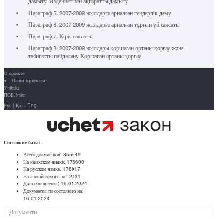
дамыту Мәдениет пен ақпаратты дамыту
Параграф 5. 2007-2009 жылдарға арналған гендерлiк даму
Параграф 6. 2007-2009 жылдарға арналған тұрғын үй саясаты
Параграф 7. Кiрiс саясаты
Параграф 8. 2007-2009 жылдары қоршаған ортаны қорғау және
табиғатты пайдалану Қоршаған ортаны қорғау
О проекте
Наши проекты:
Учёт.kz
ПОБ.Учёт
Рус
|
Қаз
|
Eng
Состояние базы:
Всего документов:
355649
На казахском языке:
176600
На русском языке:
176917
На английском языке:
2131
Дата обновления:
16.01.2024
Документы по состоянию на:
16.01.2024
Документы