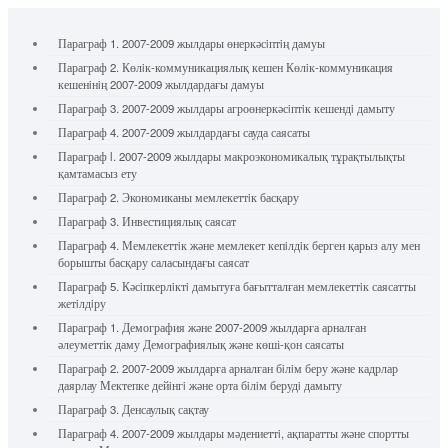
Параграф 1. 2007-2009 жылдары өнеркәсiптiң дамуы
Параграф 2. Көлiк-коммуникациялық кешен Көлiк-коммуникация
кешенiнiң 2007-2009 жылдардағы дамуы
Параграф 3. 2007-2009 жылдары агроөнеркәсiптiк кешендi дамыту
Параграф 4. 2007-2009 жылдардағы сауда саясаты
Параграф l. 2007-2009 жылдары макроэкономикалық тұрақтылықты
қамтамасыз ету
Параграф 2. Экономиканы мемлекеттiк басқару
Параграф 3. Инвестициялық саясат
Параграф 4. Мемлекеттiк және мемлекет кепiлдiк берген қарыз алу мен
борышты басқару саласындағы саясат
Параграф 5. Кәсiпкерлiктi дамытуға бағытталған мемлекеттiк саясатты
жетiлдiру
Параграф 1. Демография және 2007-2009 жылдарға арналған
әлеуметтік даму Демографиялық және көші-қон саясаты
Параграф 2. 2007-2009 жылдарға арналған бiлiм беру және кадрлар
даярлау Мектепке дейiнгi және орта бiлiм берудi дамыту
Параграф 3. Денсаулық сақтау
Параграф 4. 2007-2009 жылдары мәдениеттi, ақпаратты және спортты