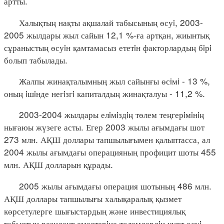
артты.
Халықтың нақты ақшалай табысының өсуi, 2003-
2005 жылдары жыл сайын 12,1 %-ға артқан, жиынтық
сұраныстың өсуiн қамтамасыз ететiн факторлардың бiрi
болып табылады.
Жалпы жинақталымның жыл сайынғы өсiмi - 13 %,
оның iшiнде негiзгi капиталдың жинақталуы - 11,2 %.
2003-2004 жылдары елiмiздiң төлем теңгерiмiнiң
нығаюы жүзеге асты. Егер 2003 жылы ағымдағы шот
273 млн. АҚШ доллары тапшылығымен қалыптасса, ал
2004 жылы ағымдағы операцияның профицит шоты 455
млн. АҚШ долларын құрады.
2005 жылы ағымдағы операция шотының 486 млн.
АҚШ доллары тапшылығы халықаралық қызмет
көрсетулерге шығыстардың және инвестициялық
табыстың резидент еместерiне төлемдердiң күрт өсуi