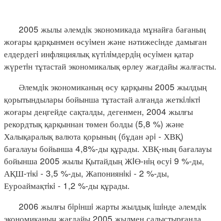
2005 жылы әлемдiк экономикада мұнайға бағаның
жоғары қарқынмен өсуiмен және нәтижесiнде дамыған
елдердегi инфляциялық күтiлiмдердiң өсуiмен қатар
жүретiн тұтастай экономикалық өрлеу жағдайы жалғасты.
Әлемдiк экономиканың өсу қарқыны 2005 жылдың
қорытындылары бойынша тұтастай алғанда жеткiлiктi
жоғары деңгейде сақталды, дегенмен, 2004 жылғы
рекордтық қарқыннан төмен болды (5,8 %) және
Халықаралық валюта қорының (бұдан әрi - ХВҚ)
бағалауы бойынша 4,8%-ды құрады. ХВҚ-ның бағалауы
бойынша 2005 жылы Қытайдың ЖIӨ-нiң өсуi 9 %-ды,
АҚШ-тiкi - 3,5 %-ды, Жапониянiкi - 2 %-ды,
Еуроаймақтiкi - 1,2 %-ды құрады.
2006 жылғы бiрiншi жарты жылдық iшiнде әлемдiк
экономиканың жағдайы 2005 жылмен салыстырғанда