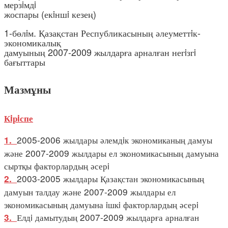
мерзiмдi
жоспары (екiншi кезең)
1-бөлiм. Қазақстан Республикасының әлеуметтiк-
экономикалық
дамуының 2007-2009 жылдарға арналған негiзгi
бағыттары
Мазмұны
Кiрiспе
2005-2006 жылдары әлемдiк экономиканың дамуы
1.
және 2007-2009 жылдары ел экономикасының дамуына
сыртқы факторлардың әсерi
2003-2005 жылдары Қазақстан экономикасының
2.
дамуын талдау және 2007-2009 жылдары ел
экономикасының дамуына iшкi факторлардың әсерi
Елдi дамытудың 2007-2009 жылдарға арналған
3.