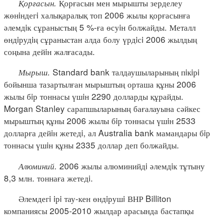
Қорғасын.
Қорғасын мен мырышты зерделеу
жөнiндегi халықаралық топ 2006 жылы қорғасынға
әлемдiк сұраныстың 5 %-ға өсуiн болжайды. Металл
өндiрудiң сұраныстан алда болу үрдiсi 2006 жылдың
соңына дейiн жалғасады.
Мырыш.
Standard bank талдаушыларының пiкiрi
бойынша тазартылған мырыштың орташа құны 2006
жылы бiр тоннасы үшiн 2290 долларды құрайды.
Morgan Stanley сарапшыларының бағалауына сәйкес
мырыштың құны 2006 жылы бiр тоннасы үшiн 2533
долларға дейiн жетедi, ал Australia bank мамандары бiр
тоннасы үшiн құны 2335 доллар деп болжайды.
Алюминий.
2006 жылы алюминийдi әлемдiк тұтыну
8,3 млн. тоннаға жетедi.
Әлемдегi iрi тау-кен өндiрушi ВНР Billiton
компаниясы 2005-2010 жылдар арасында бастапқы