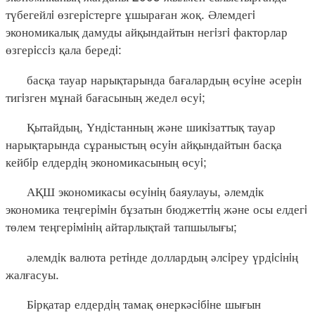
түбегейлi өзгерiстерге ұшыраған жоқ. Әлемдегi
экономикалық дамуды айқындайтын негiзгi факторлар
өзгерiссiз қала бередi:
басқа тауар нарықтарында бағалардың өсуiне әсерiн
тигiзген мұнай бағасының жедел өсуi;
Қытайдың, Үндiстанның және шикiзаттық тауар
нарықтарында сұраныстың өсуiн айқындайтын басқа
кейбiр елдердiң экономикасының өсуi;
АҚШ экономикасы өсуiнiң баяулауы, әлемдiк
экономика теңгерiмiн бұзатын бюджеттiң және осы елдегi
төлем теңгерiмiнiң айтарлықтай тапшылығы;
әлемдiк валюта ретiнде доллардың әлсiреу үрдiсiнiң
жалғасуы.
Бiрқатар елдердiң тамақ өнеркәсiбiне шығын