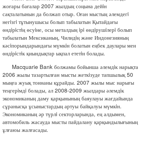
жоғары бағалар 2007 жылдың соңына дейiн
сақталатынын да болжап отыр. Оған мыстың әлемдегi
негiзгi тұтынушысы болып табылатын Қытайдағы
өндiрiстiң өсуiне, осы металдың iрi өндiрушiлерi болып
табылатын Мексиканың, Чилидiң және Индонезияның
кәсiпорындарындағы мүмкiн болатын еңбек даулары мен
өндiрiстiк қиындықтар ықпал ететiн болады.
Macquarie Bank болжамы бойынша әлемдiк нарықта
2006 жылы тазартылған мысты жеткiзуде тапшылық 50
мыңға жуық тоннаны құрайды. 2007 жылы мыс нарығы
теңгерiмдi болады, ал 2008-2009 жылдары әлемдiк
экономиканың даму қарқынының баяулауы жағдайында
сұранысқа ұсыныстардың артуы байқалуы мүмкiн.
Экономиканың әр түрлi секторларында, ең алдымен,
автомобиль жасауда мысты пайдалану қарқындылығының
ұлғаюы жалғасады.