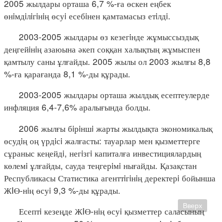
2005 жылдары орташа 6,7 %-ға өскен еңбек
өнiмдiлiгiнiң өсуi есебiнен қамтамасыз етiлдi.
2003-2005 жылдары өз кезегiнде жұмыссыздық
деңгейiнiң азаюына әкеп соққан халықтың жұмыспен
қамтылу саны ұлғайды. 2005 жылы ол 2003 жылғы 8,8
%-ға қарағанда 8,1 %-ды құрады.
2003-2005 жылдары орташа жылдық есептеулерде
инфляция 6,4-7,6% аралығында болды.
2006 жылғы бiрiншi жарты жылдықта экономикалық
өсудiң оң үрдiсi жалғасты: тауарлар мен қызметтерге
сұраныс кеңейдi, негiзгi капиталға инвестициялардың
көлемi ұлғайды, сауда теңгерiмi нығайды. Қазақстан
Республикасы Статистика агенттiгiнiң деректерi бойынша
ЖIӨ-нiң өсуi 9,3 %-ды құрады.
Вверх
Есептi кезеңде ЖIӨ-нiң өсуi қызметтер саласының