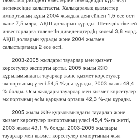
нәтижесiнде қалыптасты. Халықаралық қызметтер
импортының құны 2004 жылдың деңгейiнен 1,5 есе өстi
және 7,5 млрд. АҚШ долларын құрады. Шетелдiк тiкелей
инвесторларға төленетiн дивидендтердiң көлемi 3,8 млрд.
АҚШ долларын құрады және 2004 жылмен
салыстырғанда 2 есе өстi.
2003-2005 жылдары тауарлар мен қызмет
көрсетулер экспорты артты. 2005 жылы ЖIӨ
құрылымындағы тауарлар және қызмет көрсетулер
экспортының үлесi 54,5 %-ды құрады, 2003 жылы 48,4
% болды. Осы жылдары тауарлар мен қызмет көрсетулер
экспортының өсiм қарқыны орташа 42,3 %-ды құрады.
2005 жылы ЖIӨ құрылымындағы тауарлар және
қызмет көрсетулер импортының үлесi 45,4 %-ға жеттi,
2003 жылы 43,1 % болды. 2003-2005 жылдары
тауарлар мен қызмет көрсетулер импортының жыл