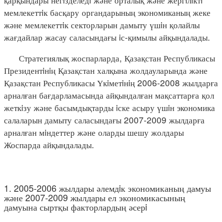
мемлекеттiк басқару органдарының экономиканың жеке
және мемлекеттiк секторларын дамыту үшiн қолайлы
жағдайлар жасау саласындағы iс-қимылы айқындалады.
Стратегиялық жоспарларда, Қазақстан Республикасы
Президентiнiң Қазақстан халқына жолдауларында және
Қазақстан Республикасы Үкiметiнiң 2006-2008 жылдарға
арналған бағдарламасында айқындалған мақсаттарға қол
жеткiзу және басымдықтарды iске асыру үшiн экономика
салаларын дамыту саласындағы 2007-2009 жылдарға
арналған мiндеттер және оларды шешу жолдары
Жоспарда айқындалады.
1. 2005-2006 жылдары әлемдiк экономиканың дамуы
және 2007-2009 жылдары ел экономикасының
дамуына сыртқы факторлардың әсерi