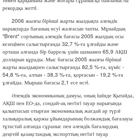
рекордқа жеттi.
2006 жылғы бiрiншi жарты жылдықта әлемдiк
нарықтарда бағаның өсуi жалғасын тапты. Мұнайдың
"Brent" сортының әлемдiк бағасы 2005 жылдың осы
кезеңiмен салыстырғанда 32,7 %-ға ұлғайды және
орташа алғанда бiр баррель үшiн шамамен 65,9 АҚШ
долларын құрады. Мыс бағасы 2005 жылғы бiрiншi
жарты жылдықпен салыстырғанда 82,5 %-ға, күмiс -
54,8 %-ға, алтын - 38,3 %-ға, қорғасын - 19,2 %-ға
ұлғайды. Мырыш бағасы 2,1 есе өстi.
Әлемдiк экономиканың дамуы, оның iшiнде Қытайда,
АҚШ пен ЕО-да, сондай-ақ негiзгi тауар нарығында
қалыптасып отырған экономикалық жағдай әр түрлi
халықаралық қаржы ұйымдарының болжамдық бағалауы
тұтастай алғанда сұраныс пен әлемдiк бағалардың
деңгейi қазақстандық экспорттың негiзгi тауар