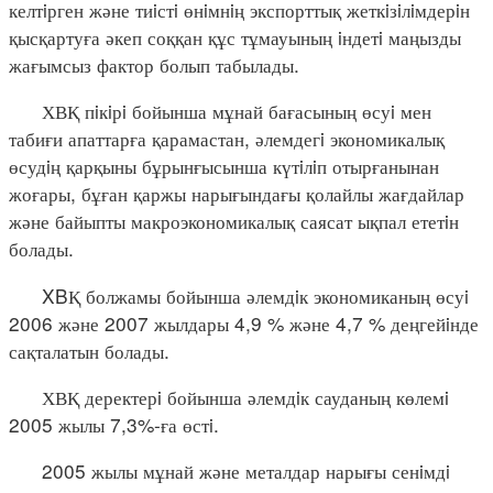
келтiрген және тиiстi өнiмнiң экспорттық жеткiзiлiмдерiн
қысқартуға әкеп соққан құс тұмауының iндетi маңызды
жағымсыз фактор болып табылады.
ХВҚ пiкiрi бойынша мұнай бағасының өсуi мен
табиғи апаттарға қарамастан, әлемдегi экономикалық
өсудiң қарқыны бұрынғысынша күтiлiп отырғанынан
жоғары, бұған қаржы нарығындағы қолайлы жағдайлар
және байыпты макроэкономикалық саясат ықпал ететiн
болады.
XBҚ болжамы бойынша әлемдiк экономиканың өсуi
2006 және 2007 жылдары 4,9 % және 4,7 % деңгейiнде
сақталатын болады.
ХВҚ деректерi бойынша әлемдiк сауданың көлемi
2005 жылы 7,3%-ға өстi.
2005 жылы мұнай және металдар нарығы сенiмдi