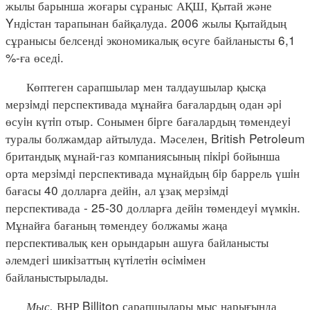
жылы барынша жоғары сұраныс АҚШ, Қытай және
Yндiстан тарапынан байқалуда. 2006 жылы Қытайдың
сұранысы белсендi экономикалық өсуге байланысты 6,1
%-ға өседi.
Көптеген сарапшылар мен талдаушылар қысқа
мерзiмдi перспективада мұнайға бағалардың одан әрi
өсуiн күтiп отыр. Сонымен бiрге бағалардың төмендеуi
туралы болжамдар айтылуда. Мәселен, British Petroleum
британдық мұнай-газ компаниясының пiкiрi бойынша
орта мерзiмдi перспективада мұнайдың бiр баррель үшiн
бағасы 40 долларға дейiн, ал ұзақ мерзiмдi
перспективада - 25-30 долларға дейiн төмендеуi мүмкiн.
Мұнайға бағаның төмендеу болжамы жаңа
перспективалық кен орындарын ашуға байланысты
әлемдегi шикiзаттың күтiлетiн өсiмiмен
байланыстырылады.
Мыс.
ВНР Billiton сарапшылары мыс нарығында