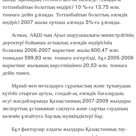
тоттанбайтын болаттың өндiрiсi 10 %-ға 13,75 млн.
тоннаға дейiн ұлғаяды. Тоттанбайтын болаттың әлемдiк
өндiрiсi 2007 жылы орташа алғанда 5%-ға ұлғаяды.
Астық.
АҚШ-тың Ауыл шаруашылығы министрлiгiнiң
деректерi бойынша астықтың әлемдiк өндiрiсiнiң
болжамы 2006-2007 маркетинг жылы 600,47 млн.
тоннадан 599,83 млн. тоннаға өзгертiлдi, бұл 2005-2006
маркетинг жылының көрсеткiшiнен 20,53 млн. тоннаға
дейiн төмен.
Мұнай мен металдарға сұраныстың және тұтынудың
күтiлiп отырған артуы, сондай-ақ әлемдiк бағалардың
өсуi жағдайларында Қазақстанның 2007-2009 жылдары
экспорттық ұстанымын сақтауға және сыртқы сауданың
көлемiн ұлғайтуға барлық мүмкiндiктерi бар.
Бұл факторлар алдағы жылдары Қазақстанның тау-