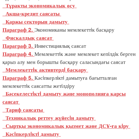
Тұрақты экономикалық өсу
Ақша-кредит саясаты
Қаржы секторын дамыту
Экономиканы мемлекеттiк басқару
Параграф 2.
Фискалдық саясат
Инвестициялық саясат
Параграф 3.
Мемлекеттiк және мемлекет кепiлдiк берген
Параграф 4.
қарыз алу мен борышты басқару саласындағы саясат
Мемлекеттiк активтердi басқару
Кәсiпкерлiктi дамытуға бағытталған
Параграф 5.
мемлекеттiк саясатты жетiлдiру
Бәсекелестiктi дамыту және монополияға қарсы
саясат
Тариф саясаты
Техникалық реттеу жүйесiн дамыту
Сыртқы экономикалық қызмет және ДСҰ-ға кiру
Кәсiпкерлiктi дамыту