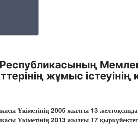
 Республикасының Мемле
кттерінің жұмыс істеуінің
икасы Үкіметінің 2005 жылғы 13 желтоқсанд
икасы Үкіметінің 2013 жылғы 17 қыркүйекте