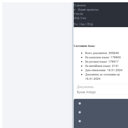
О проекте
Наши проекты:
Учёт.kz
ПОБ.Учёт
Рус
|
Қаз
|
Eng
Состояние базы:
Всего документов:
355649
На казахском языке:
176600
На русском языке:
176917
На английском языке:
2131
Дата обновления:
16.01.2024
Документы по состоянию на:
16.01.2024
Документы
Қазақ тілінде