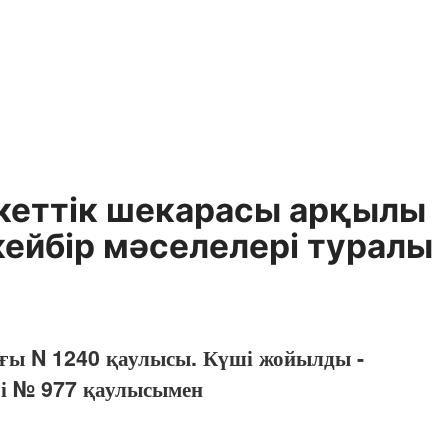
кеттік шекарасы арқылы
 кейбір мәселелері туралы
ағы N 1240 қаулысы. Күші жойылды -
гі № 977 қаулысымен