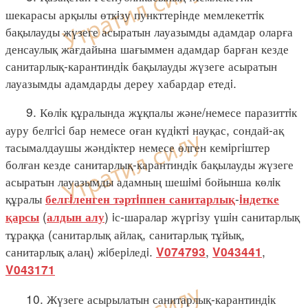
шекарасы арқылы өткiзу пункттерiнде мемлекеттiк
бақылауды жүзеге асыратын лауазымды адамдар оларға
денсаулық жағдайына шағыммен адамдар барған кезде
санитарлық-карантиндiк бақылауды жүзеге асыратын
лауазымды адамдарды дереу хабардар етедi.
9. Көлiк құралында жұқпалы және/немесе паразиттiк
ауру белгiсi бар немесе оған күдiктi науқас, сондай-ақ
тасымалдаушы жәндiктер немесе өлген кемiргiштер
болған кезде санитарлық-карантиндiк бақылауды жүзеге
асыратын лауазымды адамның шешiмi бойынша көлiк
құралы
-
белгiленген
тәртiппен
санитарлық
iндетке
(
) iс-шаралар жүргiзу үшiн санитарлық
қарсы
алдын алу
тұраққа (санитарлық айлақ, санитарлық тұйық,
санитарлық алаң) жiберiледi.
,
,
V074793
V043441
V043171
10. Жүзеге асырылатын санитарлық-карантиндiк