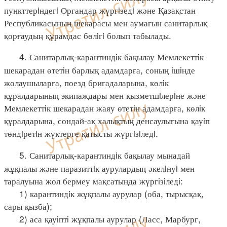
пункттерiндегi Органдар жүргiзедi және Қазақстан
Республикасының шекарасы мен аумағын санитарлық
қорғаудың құрамдас бөлiгi болып табылады.
4. Санитарлық-карантиндiк бақылау Мемлекеттiк
шекарадан өтетiн барлық адамдарға, соның iшiнде
жолаушыларға, поезд бригадаларына, көлiк
құралдарының экипаждары мен қызметшiлерiне және
Мемлекеттiк шекарадан жаяу өтетiн адамдарға, көлiк
құралдарына, сондай-ақ халықтың денсаулығына қауiп
төндiретiн жүктерге қатысты жүргiзiледi.
5. Санитарлық-карантиндiк бақылау мынадай
жұқпалы және паразиттiк аурулардың әкелiнуi мен
таралуына жол бермеу мақсатында жүргiзiледi:
1) карантиндiк жұқпалы аурулар (оба, тырысқақ,
сары қызба);
2) аса қауiптi жұқпалы аурулар (Ласс, Марбург,