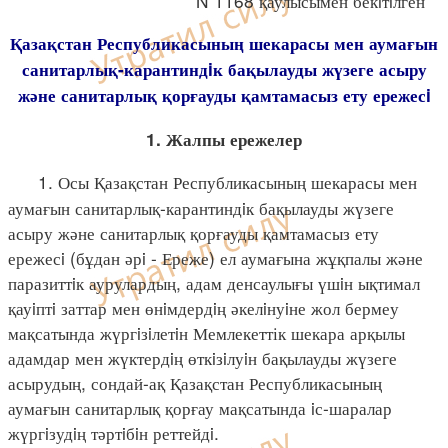
N 1168 қаулысымен бекiтiлген
Қазақстан Республикасының шекарасы мен аумағын
санитарлық-карантиндiк бақылауды жүзеге асыру
және санитарлық қорғауды қамтамасыз ету ережесi
1. Жалпы ережелер
1. Осы Қазақстан Республикасының шекарасы мен
аумағын санитарлық-карантиндiк бақылауды жүзеге
асыру және санитарлық қорғауды қамтамасыз ету
ережесi (бұдан әрi - Ереже) ел аумағына жұқпалы және
паразиттiк аурулардың, адам денсаулығы үшiн ықтимал
қауiптi заттар мен өнiмдердiң әкелiнуiне жол бермеу
мақсатында жүргiзiлетiн Мемлекеттік шекара арқылы
адамдар мен жүктердiң өткiзiлуiн бақылауды жүзеге
асырудың, сондай-ақ Қазақстан Республикасының
аумағын санитарлық қорғау мақсатында iс-шаралар
жүргiзудiң тәртiбiн реттейдi.