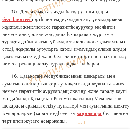
15. Денсаулық сақтауды басқару органдары
тәртiппен емдеу-алдын алу ұйымдарының
белгiленген
жұқпалы және/немесе паразиттiк аурулар әкелiнген
немесе анықталған жағдайда iс-шаралар жүргiзуге
тұрақты дайындығын ұйымдастырады және қамтамасыз
етедi, жұқпалы ауруларға қарсы иммундық алдын алуды
қамтамасыз етедi және белгiленген тәртiппен вакциналау
немесе ревакциналау туралы құжатты бередi.
16. Қазақстан Республикасының шекарасы мен
аумағын санитарлық қорғау мақсатында жұқпалы және/
немесе паразиттiк аурулардың әкелiну және таралу қаупі
жағдайында Қазақстан Республикасының Мемлекеттiк
шекарасы арқылы өткiзу пункттерi мен аумағында шектеу
іс-шараларын (карантиндi) енгiзу
белгiленген
заңнамада
тәртiппен жүзеге асырылады.