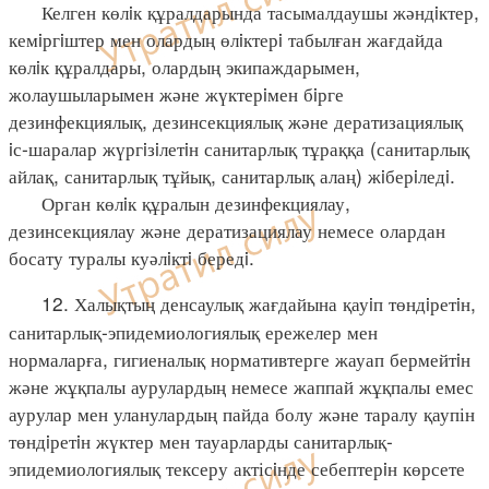
Келген көлiк құралдарында тасымалдаушы жәндiктер,
кемiргiштер мен олардың өлiктерi табылған жағдайда
көлiк құралдары, олардың экипаждарымен,
жолаушыларымен және жүктерiмен бiрге
дезинфекциялық, дезинсекциялық және дератизациялық
iс-шаралар жүргiзiлетiн санитарлық тұраққа (санитарлық
айлақ, санитарлық тұйық, санитарлық алаң) жiберiледi.
Орган көлiк құралын дезинфекциялау,
дезинсекциялау және дератизациялау немесе олардан
босату туралы куәлiктi бередi.
12. Халықтың денсаулық жағдайына қауiп төндiретiн,
санитарлық-эпидемиологиялық ережелер мен
нормаларға, гигиеналық нормативтерге жауап бермейтiн
және жұқпалы аурулардың немесе жаппай жұқпалы емес
аурулар мен уланулардың пайда болу және таралу қаупін
төндiретiн жүктер мен тауарларды санитарлық-
эпидемиологиялық тексеру актісiнде себептерiн көрсете