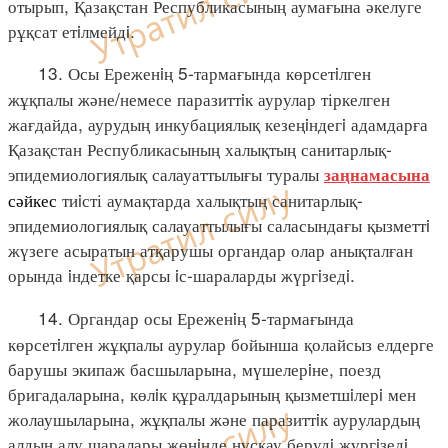
отырып, Қазақстан Республикасының аумағына әкелуге
рұқсат етiлмейдi.
13. Осы Ереженiң 5-тармағында көрсетiлген
жұқпалы және/немесе паразиттiк аурулар тіркелген
жағдайда, аурудың инкубациялық кезеңiндегi адамдарға
Қазақстан Республикасының халықтың санитарлық-
эпидемиологиялық салауаттылығы туралы
заңнамасына
сәйкес
тиiсті аумақтарда халықтың санитарлық-
эпидемиологиялық салауаттылығы саласындағы қызметтi
жүзеге асыратын атқарушы органдар олар анықталған
орында iндетке қарсы iс-шараларды жүргiзедi.
14. Органдар осы Ереженiң 5-тармағында
көрсетiлген жұқпалы аурулар бойынша қолайсыз елдерге
барушы экипаж басшыларына, мүшелерiне, поезд
бригадаларына, көлiк құралдарының қызметшiлерi мен
жолаушыларына, жұқпалы және паразиттiк аурулардың
алдын алу шаралары жөнiнде нұсқау берудi жүргiзедi.