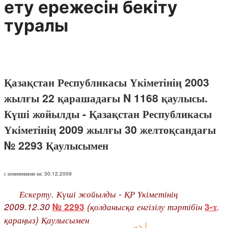
ету ережесiн бекiту
туралы
Қазақстан Республикасы Үкіметінің 2003
жылғы 22 қарашадағы N 1168 қаулысы.
Күші жойылды - Қазақстан Республикасы
Үкіметінің 2009 жылғы 30 желтоқсандағы
№ 2293 Қаулысымен
с изменениями на: 30.12.2009
Ескерту. Күші жойылды - ҚР Үкіметінің
2009.12.30
(қолданысқа енгізілу тәртібін
.
№ 2293
3-т
қараңыз) Қаулысымен