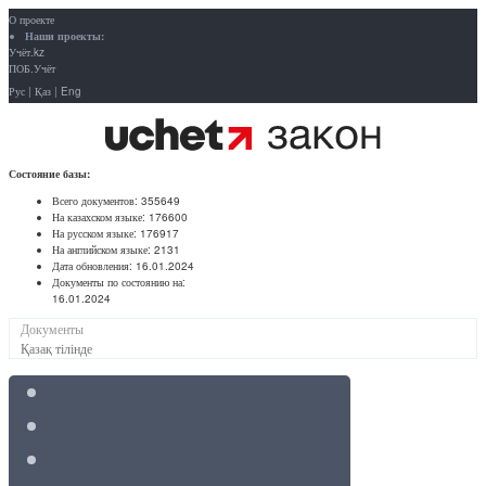
О проекте
Наши проекты:
Учёт.kz
ПОБ.Учёт
Рус
|
Қаз
|
Eng
Состояние базы:
Всего документов:
355649
На казахском языке:
176600
На русском языке:
176917
На английском языке:
2131
Дата обновления:
16.01.2024
Документы по состоянию на:
16.01.2024
Документы
Қазақ тілінде