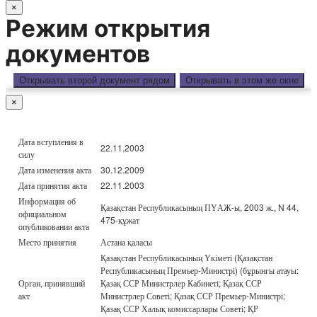
×
Режим открытия
документов
Открывать второй документ рядом
Открывать в этом же окне
×
Дата вступления в
22.11.2003
силу
Дата изменения акта
30.12.2009
Дата принятия акта
22.11.2003
Информация об
Қазақстан Республикасының ПҮАЖ-ы, 2003 ж., N 44,
официальном
475-құжат
опубликовании акта
Место принятия
Астана қаласы
Қазақстан Республикасының Үкіметі (Қазақстан
Республикасының Премьер-Министрі) (бұрынғы атауы:
Орган, принявший
Қазақ ССР Министрлер Кабинеті; Қазақ ССР
акт
Министрлер Советі; Қазақ ССР Премьер-Министрі;
Қазақ ССР Халық комиссарлары Советі; ҚР