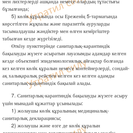
мен лихтерлердi ашқанда немесе олардың тұтастығы
бұзылғанда;
5) көлiк құралында осы Ереженiң 5-тармағында
көрсетiлген жұқпалы және паразиттiк ауруларды
тасымалдаушы жәндiктер мен өлген кемiргiштер
табылған кезде жүргiзiледi.
Өткiзу пункттерiнде санитарлық-карантиндiк
бақылауды жүзеге асыратын лауазымды адамдар келген
кезде объективтi эпидемиологиялық айғақтар болғанда
кез келген көлiк құралын немесе контейнерлердi, сондай-
ақ халықаралық рейспен келген кез келген адамды
санитарлық-карантиндік бақылай алады.
7. Санитарлық-карантиндiк бақылауды жүзеге асыру
үшiн мынадай құжаттар ұсынылады:
1) жолаушы көлiк құралының медициналық-
санитарлық декларациясы;
2) жолаушы және өзге де көлiк құралын
дезинсекциялау мен дератизациялау туралы куәлiк;