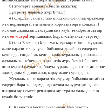
3) жүктерге арналған iлеспе құжаттар.
Бұл ретте мыналар жүргiзiледi:
4) олардың санитарлық-эпидемиологиялық ережелер
мен нормаларға, гигиеналық нормативтерге сәйкестiгi
мәнiнде халықтың денсаулығына қауiп төндiретін заттар
мен
зертханалық (құрал-сайманды) зерттеу;
өнiмдердi
5) осы Ереженiң 5-тармағында көрсетiлген жұқпалы
және паразиттiк аурулар бойынша қолайсыз елдерден
келгенде, сондай-ақ келген көлiк құралының экипажынан
жұқпалы және/немесе паразиттiк ауру белгiсi бар немесе
оған күдiктi науқастың болуы туралы ақпарат алған кезде
адамдарды медициналық қарау және сұрақ қою.
Жұқпалы және паразиттiк аурулар бойынша қолайсыз
елдерге баратын адамдарда жұқпалы ауруларға қарсы
вакциналау немесе ревакциналау туралы халықаралық
куәлiк болуы тиiс.
8. Қазақстан Республикасының Мемлекеттiк