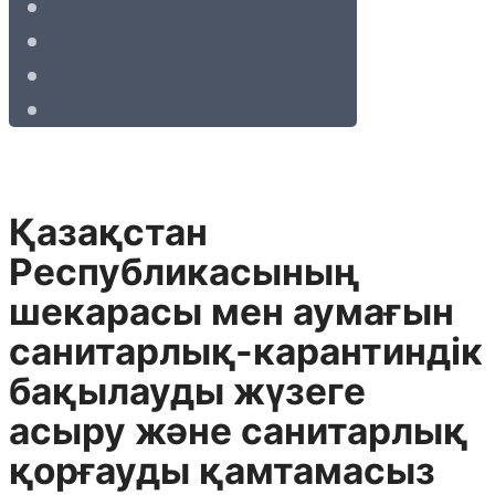
Қазақстан
Республикасының
шекарасы мен аумағын
санитарлық-карантиндiк
бақылауды жүзеге
асыру және санитарлық
қорғауды қамтамасыз