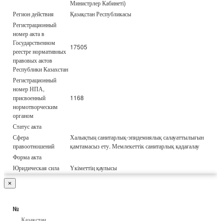
Министрлер Кабинеті)
Регион действия
Қазақстан Республикасы
Регистрационный
номер акта в
Государственном
17505
реестре нормативных
правовых актов
Республики Казахстан
Регистрационный
номер НПА,
присвоенный
1168
нормотворческим
органом
Статус акта
Сфера
Халықтың санитарлық-эпидемиялық салауаттылығын
правоотношений
қамтамасыз ету. Мемлекеттік санитарлық қадағалау
Форма акта
Юридическая сила
Үкіметтің қаулысы
×
№
Қазақстан