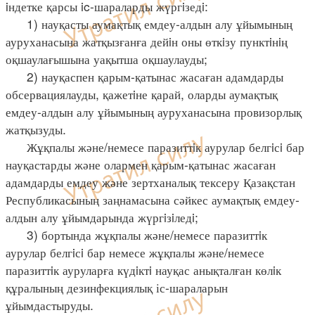
iндетке қарсы ic-шараларды жүргiзедi:
1) науқасты аумақтық емдеу-алдын алу ұйымының
ауруханасына жатқызғанға дейiн оны өткiзу пунктiнiң
оқшаулағышына уақытша оқшаулауды;
2) науқаспен қарым-қатынас жасаған адамдарды
обсервациялауды, қажетiне қарай, оларды аумақтық
емдеу-алдын алу ұйымының ауруханасына провизорлық
жатқызуды.
Жұқпалы және/немесе паразиттiк аурулар белгiсi бар
науқастарды және олармен қарым-қатынас жасаған
адамдарды емдеу және зертханалық тексеру Қазақстан
Республикасының заңнамасына сәйкес аумақтық емдеу-
алдын алу ұйымдарында жүргiзiледi;
3) бортында жұқпалы және/немесе паразиттiк
аурулар белгiсi бар немесе жұқпалы және/немесе
паразиттiк ауруларға күдiктi науқас анықталған көлiк
құралының дезинфекциялық іс-шараларын
ұйымдастыруды.