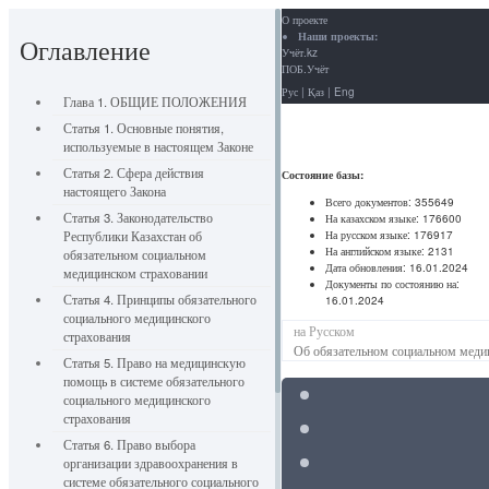
О проекте
Наши проекты:
Оглавление
Учёт.kz
ПОБ.Учёт
Рус
|
Қаз
|
Eng
Глава 1. ОБЩИЕ ПОЛОЖЕНИЯ
Статья 1. Основные понятия,
используемые в настоящем Законе
Статья 2. Сфера действия
Состояние базы:
настоящего Закона
Всего документов:
355649
Статья 3. Законодательство
На казахском языке:
176600
На русском языке:
176917
Республики Казахстан об
На английском языке:
2131
обязательном социальном
Дата обновления:
16.01.2024
медицинском страховании
Документы по состоянию на:
Статья 4. Принципы обязательного
16.01.2024
социального медицинского
на Русском
страхования
Об обязательном социальном меди
Статья 5. Право на медицинскую
помощь в системе обязательного
социального медицинского
страхования
Статья 6. Право выбора
организации здравоохранения в
системе обязательного социального