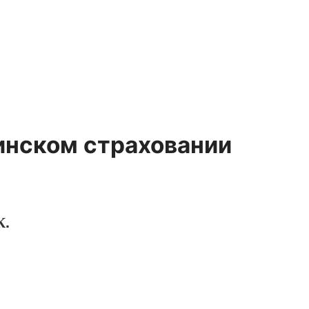
инском страховании
К.