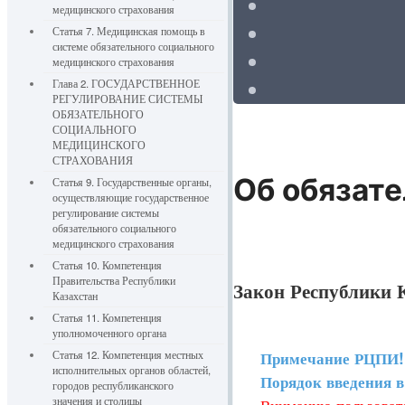
медицинского страхования
Статья 7. Медицинская помощь в
системе обязательного социального
медицинского страхования
Глава 2. ГОСУДАРСТВЕННОЕ
РЕГУЛИРОВАНИЕ СИСТЕМЫ
ОБЯЗАТЕЛЬНОГО
СОЦИАЛЬНОГО
МЕДИЦИНСКОГО
СТРАХОВАНИЯ
Об обязат
Статья 9. Государственные органы,
осуществляющие государственное
регулирование системы
обязательного социального
медицинского страхования
Статья 10. Компетенция
Правительства Республики
Закон Республики К
Казахстан
Статья 11. Компетенция
уполномоченного органа
Примечание РЦПИ!
Статья 12. Компетенция местных
исполнительных органов областей,
Порядок введения в д
городов республиканского
Вниманию пользовате
значения и столицы