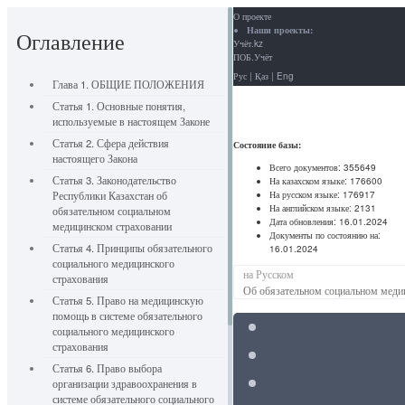
О проекте
Наши проекты:
Оглавление
Учёт.kz
ПОБ.Учёт
Рус
|
Қаз
|
Eng
Глава 1. ОБЩИЕ ПОЛОЖЕНИЯ
Статья 1. Основные понятия,
используемые в настоящем Законе
Статья 2. Сфера действия
Состояние базы:
настоящего Закона
Всего документов:
355649
Статья 3. Законодательство
На казахском языке:
176600
На русском языке:
176917
Республики Казахстан об
На английском языке:
2131
обязательном социальном
Дата обновления:
16.01.2024
медицинском страховании
Документы по состоянию на:
Статья 4. Принципы обязательного
16.01.2024
социального медицинского
на Русском
страхования
Об обязательном социальном меди
Статья 5. Право на медицинскую
помощь в системе обязательного
социального медицинского
страхования
Статья 6. Право выбора
организации здравоохранения в
системе обязательного социального