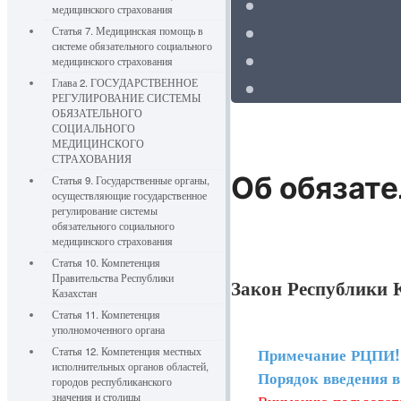
медицинского страхования
Статья 7. Медицинская помощь в
системе обязательного социального
медицинского страхования
Глава 2. ГОСУДАРСТВЕННОЕ
РЕГУЛИРОВАНИЕ СИСТЕМЫ
ОБЯЗАТЕЛЬНОГО
СОЦИАЛЬНОГО
МЕДИЦИНСКОГО
СТРАХОВАНИЯ
Об обязат
Статья 9. Государственные органы,
осуществляющие государственное
регулирование системы
обязательного социального
медицинского страхования
Статья 10. Компетенция
Правительства Республики
Закон Республики К
Казахстан
Статья 11. Компетенция
уполномоченного органа
Примечание РЦПИ!
Статья 12. Компетенция местных
исполнительных органов областей,
Порядок введения в д
городов республиканского
Вниманию пользовате
значения и столицы