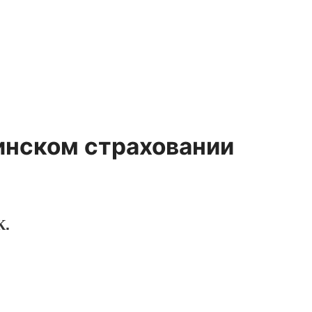
инском страховании
К.