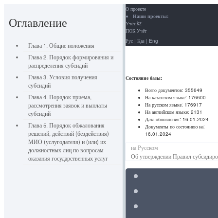
О проекте
Наши проекты:
Оглавление
Учёт.kz
ПОБ.Учёт
Рус
|
Қаз
|
Eng
Глава 1. Общие положения
Глава 2. Порядок формирования и
распределения субсидий
Глава 3. Условия получения
Состояние базы:
субсидий
Всего документов:
355649
Глава 4. Порядок приема,
На казахском языке:
176600
На русском языке:
176917
рассмотрения заявок и выплаты
На английском языке:
2131
субсидий
Дата обновления:
16.01.2024
Глава 5. Порядок обжалования
Документы по состоянию на:
решений, действий (бездействия)
16.01.2024
МИО (услугодателя) и (или) их
на Русском
должностных лиц по вопросам
Об утверждении Правил субсидиро
оказания государственных услуг