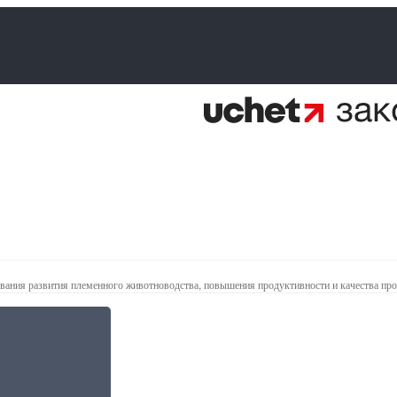
вания развития племенного животноводства, повышения продуктивности и качества пр